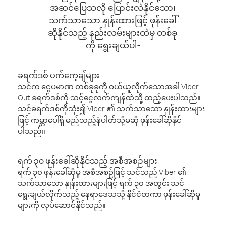
အဆင်ပြေသလို ပြောင်းလဲနိုင်သော၊
သက်သာသော နှုန်းထားဖြင့် ဖုန်းခေါ်
ဆိုနိုင်သည့် နည်းလမ်းများထဲမှ တစ်ခု
ကို ရွေးချယ်ပါ-
ခရက်ဒစ် ပက်ကေ့ချ်များ
သင်က ငွေပမာဏ တစ်ခုခုကို ဝယ်ယူလိုက်သောအခါ Viber
Out ခရက်ဒစ်ကို သင့်ငွေလက်ကျန်ထဲသို့ ထည့်ပေးပါသည်။
သင့်ခရက်ဒစ်ကိုသုံး၍ Viber ၏ သက်သာသော နှုန်းထားများ
ဖြင့် ကမ္ဘာပေါ်ရှိ မည်သည့်နံပါတ်သို့မဆို ဖုန်းခေါ်ဆိုနိုင်
ပါသည်။
ရက် ၃၀ ဖုန်းခေါ်ဆိုနိုင်သည့် အစီအစဉ်များ
ရက် ၃၀ ဖုန်းခေါ်ဆိုမှု အစီအစဉ်ဖြင့် သင်သည် Viber ၏
သက်သာသော နှုန်းထားများဖြင့် ရက် ၃၀ အတွင်း သင်
ရွေးချယ်လိုက်သည့် နေရာဒေသသို့ နိုင်ငံတကာ ဖုန်းခေါ်ဆိုမှု
များကို လုပ်ဆောင်နိုင်သည်။