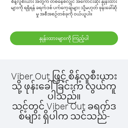
စိန့်လူစီးယား အတွက် တစ်မိနစ်လျှင် အကောင်းဆုံး နှုန်းထား
များကို ရရှိရန် ခရက်ဒစ် ပက်ကေ့ချ်များ သို့မဟုတ် ဖုန်းခေါ်ဆို
မှု အစီအစဉ်တစ်ခုကို ဝယ်ယူပါ။
နှုန်းထားများကို ကြည့်ပါ
Viber Out ဖြင့် စိန့်လူစီးယား
သို့ ဖုန်းခေါ်ခြင်းက လွယ်ကူ
ပါသည်။
သင့်တွင် Viber Out ခရက်ဒ
စ်များ ရှိပါက သင်သည်-