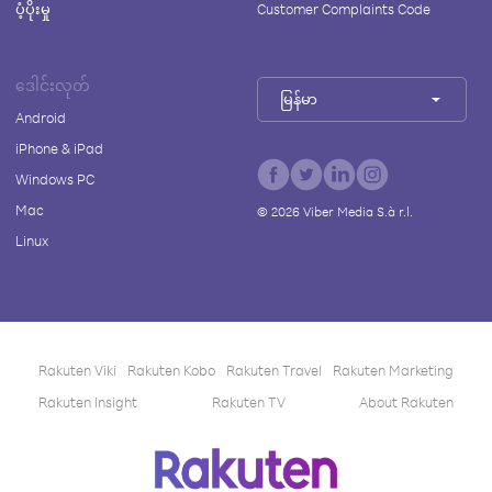
ပံ့ပိုးမှု
Customer Complaints Code
ဒေါင်းလုတ်
မြန်မာ
Android
iPhone & iPad
Windows PC
Mac
©
2026
Viber Media S.à r.l.
Linux
Rakuten Viki
Rakuten Kobo
Rakuten Travel
Rakuten Marketing
Rakuten Insight
Rakuten TV
About Rakuten