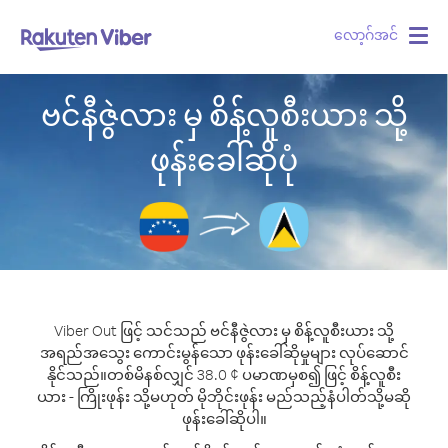
လော့ဂ်အင်
Togg
navig
ဗင်နီဇွဲလား မှ စိန့်လူစီးယား သို့
ဖုန်းခေါ်ဆိုပုံ
Viber Out ဖြင့် သင်သည် ဗင်နီဇွဲလား မှ စိန့်လူစီးယား သို့
အရည်အသွေး ကောင်းမွန်သော ဖုန်းခေါ်ဆိုမှုများ လုပ်ဆောင်
နိုင်သည်။
တစ်မိနစ်လျှင် 38.0 ¢ ပမာဏမှစ၍ ဖြင့် စိန့်လူစီး
ယား - ကြိုးဖုန်း သို့မဟုတ် မိုဘိုင်းဖုန်း မည်သည့်နံပါတ်သို့မဆို
ဖုန်းခေါ်ဆိုပါ။