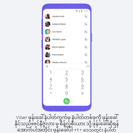
Viber ဖုန်းခေါ်နံပါတ်ကွက်မှ နံပါတ်တစ်ခုကို ဖုန်းခေါ်
နိုင်သည်။
ဗင်နီဇွဲလား မှ စိန့်လူစီးယား သို့ ဖုန်းခေါ်ဆိုရန်
အောက်ပါအတိုင်း ဖုန်းခေါ်ပါ-
+
+
1
ဒေသတွင်း နံပါတ်