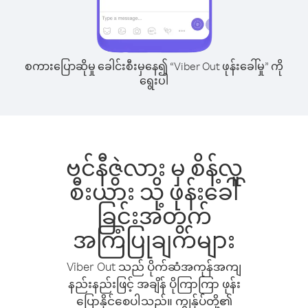
စကားပြောဆိုမှု ခေါင်းစီးမှနေ၍ “Viber Out ဖုန်းခေါ်မှု” ကို
ရွေးပါ
ဗင်နီဇွဲလား မှ စိန့်လူ
စီးယား သို့ ဖုန်းခေါ်
ခြင်းအတွက်
အကြံပြုချက်များ
Viber Out သည် ပိုက်ဆံအကုန်အကျ
နည်းနည်းဖြင့် အချိန် ပိုကြာကြာ ဖုန်း
ပြောနိုင်စေပါသည်။ ကျွန်ုပ်တို့၏