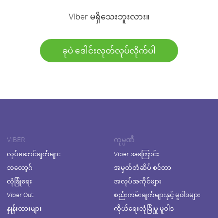
Viber မရှိသေးဘူးလား။
ခုပဲ ဒေါင်းလုတ်လုပ်လိုက်ပါ
VIBER
ကုမ္ပဏီ
လုပ်ဆောင်ချက်များ
Viber အကြောင်း
ဘလော့ဂ်
အမှတ်တံဆိပ် စင်တာ
လုံခြုံရေး
အလုပ်အကိုင်များ
Viber Out
စည်းကမ်းချက်များနှင့် မူဝါဒများ
နှုန်းထားများ
ကိုယ်ရေးလုံခြုံမှု မူဝါဒ