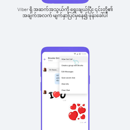
Viber ရှိ အဆက်အသွယ်ကို ရွေးချယ်ပြီး ၎င်းတို့၏
အချက်အလက် မျက်နှာပြင်မှနေ၍ ဖုန်းခေါ်ပါ