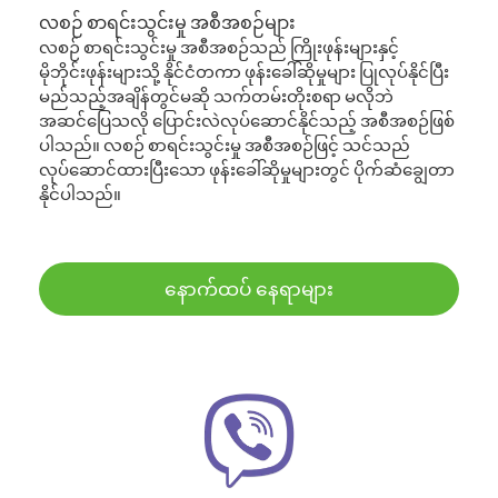
လစဉ် စာရင်းသွင်းမှု အစီအစဉ်များ
လစဉ် စာရင်းသွင်းမှု အစီအစဉ်သည် ကြိုးဖုန်းများနှင့်
မိုဘိုင်းဖုန်းများသို့ နိုင်ငံတကာ ဖုန်းခေါ်ဆိုမှုများ ပြုလုပ်နိုင်ပြီး
မည်သည့်အချိန်တွင်မဆို သက်တမ်းတိုးစရာ မလိုဘဲ
အဆင်ပြေသလို ပြောင်းလဲလုပ်ဆောင်နိုင်သည့် အစီအစဉ်ဖြစ်
ပါသည်။ လစဉ် စာရင်းသွင်းမှု အစီအစဉ်ဖြင့် သင်သည်
လုပ်ဆောင်ထားပြီးသော ဖုန်းခေါ်ဆိုမှုများတွင် ပိုက်ဆံချွေတာ
နိုင်ပါသည်။
နောက်ထပ် နေရာများ