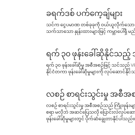
ခရက်ဒစ် ပက်ကေ့ချ်များ
သင်က ငွေပမာဏ တစ်ခုခုကို ဝယ်ယူလိုက်သောအခ
သက်သာသော နှုန်းထားများဖြင့် ကမ္ဘာပေါ်ရှိ မည်သ
ရက် ၃၀ ဖုန်းခေါ်ဆိုနိုင်သည့
ရက် ၃၀ ဖုန်းခေါ်ဆိုမှု အစီအစဉ်ဖြင့် သင်သည
နိုင်ငံတကာ ဖုန်းခေါ်ဆိုမှုများကို လုပ်ဆောင်နိုင
လစဉ် စာရင်းသွင်းမှု အစီအစ
လစဉ် စာရင်းသွင်းမှု အစီအစဉ်သည် ကြိုးဖုန်းများနှင
စရာ မလိုဘဲ အဆင်ပြေသလို ပြောင်းလဲလုပ်ဆောင
ဖုန်းခေါ်ဆိုမှုများတွင် ပိုက်ဆံချွေတာနိုင်ပါသည်။