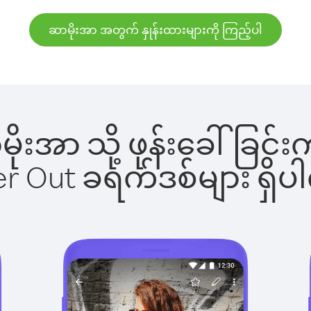
ဆာမိုးအာ အတွက် နှုန်းထားများကို ကြည့်ပါ
ာမိုးအာ သို့ ဖုန်းခေါ်ခ
ber Out ခရက်ဒစ်များ ရှ