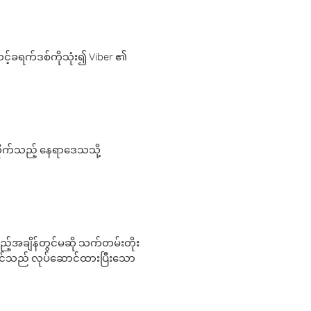
့်ခရက်ဒစ်ကိုသုံး၍ Viber ၏
လိုက်သည့် နေရာဒေသသို့
 မည်သည့်အချိန်တွင်မဆို သက်တမ်းတိုး
 သင်သည် လုပ်ဆောင်ထားပြီးသော