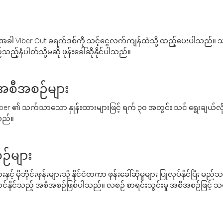
ါ Viber Out ခရက်ဒစ်ကို သင့်ငွေလက်ကျန်ထဲသို့ ထည့်ပေးပါသည်။ သင
ည့်နံပါတ်သို့မဆို ဖုန်းခေါ်ဆိုနိုင်ပါသည်။
် အစီအစဉ်များ
် Viber ၏ သက်သာသော နှုန်းထားများဖြင့် ရက် ၃၀ အတွင်း သင် ရွေးချယ်
်သည်။
ဉ်များ
့် မိုဘိုင်းဖုန်းများသို့ နိုင်ငံတကာ ဖုန်းခေါ်ဆိုမှုများ ပြုလုပ်နိုင်ပြီး
်နိုင်သည့် အစီအစဉ်ဖြစ်ပါသည်။ လစဉ် စာရင်းသွင်းမှု အစီအစဉ်ဖြင့်