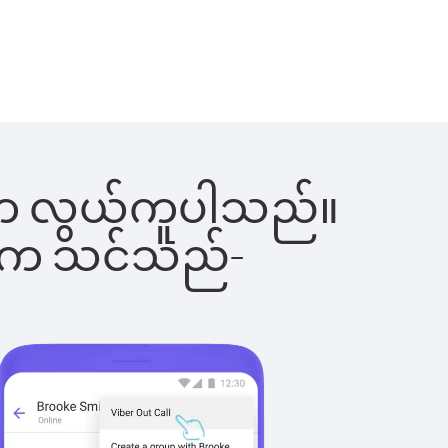
ြင်းက လွယ်ကူပါသည်။
ိပါက သင်သည်-