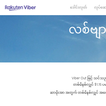
ဒေါင်းလုတ်
လုပ်ဆေ
လစ်ဗျား 
Viber Out ဖြင့် သင်သည
တစ်မိနစ်လျှင် $1.15 ပမ
ဆာမိုးအာ အတွက် တစ်မိနစ်လျှင် အကောင်