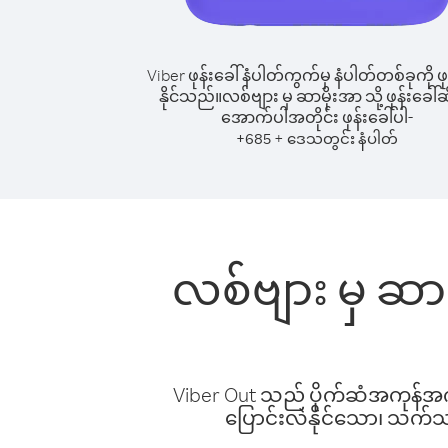
Viber ဖုန်းခေါ်နံပါတ်ကွက်မှ နံပါတ်တစ်ခုကို ဖု
နိုင်သည်။
လစ်ဗျား မှ ဆာမိုးအာ သို့ ဖုန်းခေါ်ဆ
အောက်ပါအတိုင်း ဖုန်းခေါ်ပါ-
+
+
685
ဒေသတွင်း နံပါတ်
လစ်ဗျား မှ ဆာမ
Viber Out သည် ပိုက်ဆံအကုန်အကျ 
ပြောင်းလဲနိုင်သော၊ သက်သာသ