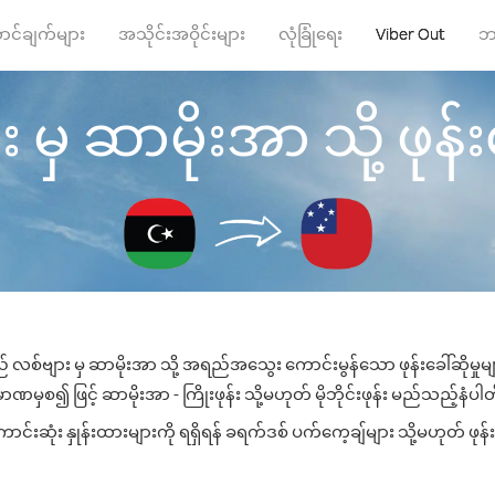
ာင်ချက်များ
အသိုင်းအဝိုင်းများ
လုံခြုံရေး
Viber Out
ဘ
မှ ဆာမိုးအာ သို့ ဖုန်းခ
် လစ်ဗျား မှ ဆာမိုးအာ သို့ အရည်အသွေး ကောင်းမွန်သော ဖုန်းခေါ်ဆိုမှုမ
ာဏမှစ၍ ဖြင့် ဆာမိုးအာ - ကြိုးဖုန်း သို့မဟုတ် မိုဘိုင်းဖုန်း မည်သည့်နံပါတ်သ
းဆုံး နှုန်းထားများကို ရရှိရန် ခရက်ဒစ် ပက်ကေ့ချ်များ သို့မဟုတ် ဖုန်