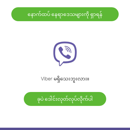
နောက်ထပ် နေရာဒေသများကို ရှာရန်
Viber မရှိသေးဘူးလား။
ခုပဲ ဒေါင်းလုတ်လုပ်လိုက်ပါ