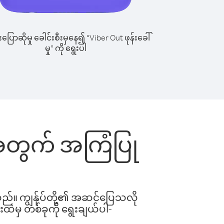
ြောဆိုမှု ခေါင်းစီးမှနေ၍ “Viber Out ဖုန်းခေါ်
မှု” ကို ရွေးပါ
်းအတွက် အကြံပြု
ါသည်။ ကျွန်ုပ်တို့၏ အဆင်ပြေသလို
းထဲမှ တစ်ခုကို ရွေးချယ်ပါ-