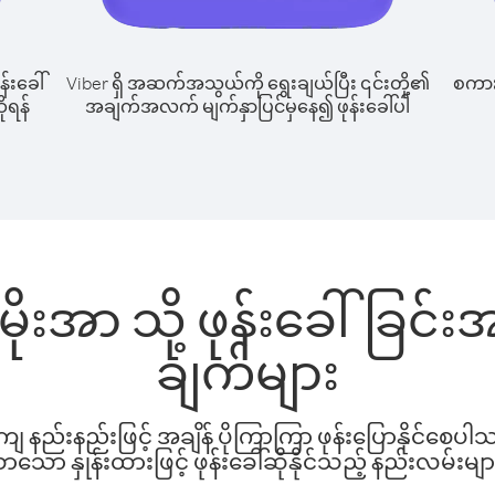
န်းခေါ်
Viber ရှိ အဆက်အသွယ်ကို ရွေးချယ်ပြီး ၎င်းတို့၏
စကားပ
ိုရန်
အချက်အလက် မျက်နှာပြင်မှနေ၍ ဖုန်းခေါ်ပါ
ိုးအာ သို့ ဖုန်းခေါ်ခြင
ချက်များ
နည်းနည်းဖြင့် အချိန် ပိုကြာကြာ ဖုန်းပြောနိုင်စေပ
ော နှုန်းထားဖြင့် ဖုန်းခေါ်ဆိုနိုင်သည့် နည်းလမ်းမျာ