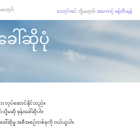
လော့ဂ်
လော့ဂ်အင်
သို့မဟုတ်
အကောင့် ဖန်တီးရန်
ေါ်ဆိုပုံ
ျား လုပ်ဆောင်နိုင်သည်။
ို့မဆို ဖုန်းခေါ်ဆိုပါ။
းခေါ်ဆိုမှု အစီအစဉ်တစ်ခုကို ဝယ်ယူပါ။