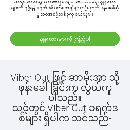
ဆာမိုးအာ အတွက် တစ်မိနစ်လျှင် အကောင်းဆုံး နှုန်းထား
များကို ရရှိရန် ခရက်ဒစ် ပက်ကေ့ချ်များ သို့မဟုတ် ဖုန်းခေါ်ဆို
မှု အစီအစဉ်တစ်ခုကို ဝယ်ယူပါ။
နှုန်းထားများကို ကြည့်ပါ
Viber Out ဖြင့် ဆာမိုးအာ သို့
ဖုန်းခေါ်ခြင်းက လွယ်ကူ
ပါသည်။
သင့်တွင် Viber Out ခရက်ဒ
စ်များ ရှိပါက သင်သည်-