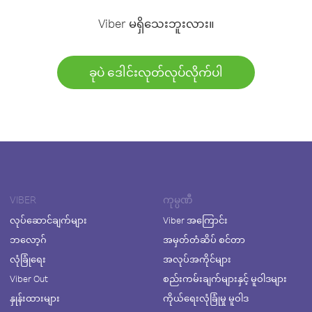
Viber မရှိသေးဘူးလား။
ခုပဲ ဒေါင်းလုတ်လုပ်လိုက်ပါ
VIBER
ကုမ္ပဏီ
လုပ်ဆောင်ချက်များ
Viber အကြောင်း
ဘလော့ဂ်
အမှတ်တံဆိပ် စင်တာ
လုံခြုံရေး
အလုပ်အကိုင်များ
Viber Out
စည်းကမ်းချက်များနှင့် မူဝါဒများ
နှုန်းထားများ
ကိုယ်ရေးလုံခြုံမှု မူဝါဒ