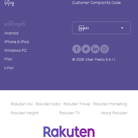
ပံ့ပိုးမှု
Customer Complaints Code
ဒေါင်းလုတ်
မြန်မာ
Android
iPhone & iPad
Windows PC
Mac
©
2026
Viber Media S.à r.l.
Linux
Rakuten Viki
Rakuten Kobo
Rakuten Travel
Rakuten Marketing
Rakuten Insight
Rakuten TV
About Rakuten