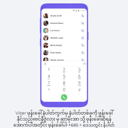
Viber ဖုန်းခေါ်နံပါတ်ကွက်မှ နံပါတ်တစ်ခုကို ဖုန်းခေါ်
နိုင်သည်။
ဗင်နီဇွဲလား မှ ဆာမိုးအာ သို့ ဖုန်းခေါ်ဆိုရန်
အောက်ပါအတိုင်း ဖုန်းခေါ်ပါ-
+
+
685
ဒေသတွင်း နံပါတ်