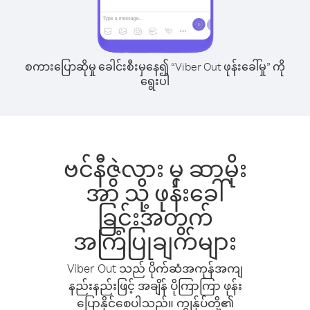
စကားပြောဆိုမှု ခေါင်းစီးမှနေ၍ “Viber Out ဖုန်းခေါ်မှု” ကို
ရွေးပါ
ဗင်နီဇွဲလား မှ ဆာမိုး
အာ သို့ ဖုန်းခေါ်
ခြင်းအတွက်
အကြံပြုချက်များ
Viber Out သည် ပိုက်ဆံအကုန်အကျ
နည်းနည်းဖြင့် အချိန် ပိုကြာကြာ ဖုန်း
ပြောနိုင်စေပါသည်။ ကျွန်ုပ်တို့၏