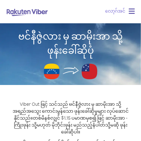
လော့ဂ်အင်
Togg
navig
ဗင်နီဇွဲလား မှ ဆာမိုးအာ သို့
ဖုန်းခေါ်ဆိုပုံ
Viber Out ဖြင့် သင်သည် ဗင်နီဇွဲလား မှ ဆာမိုးအာ သို့
အရည်အသွေး ကောင်းမွန်သော ဖုန်းခေါ်ဆိုမှုများ လုပ်ဆောင်
နိုင်သည်။
တစ်မိနစ်လျှင် $1.15 ပမာဏမှစ၍ ဖြင့် ဆာမိုးအာ -
ကြိုးဖုန်း သို့မဟုတ် မိုဘိုင်းဖုန်း မည်သည့်နံပါတ်သို့မဆို ဖုန်း
ခေါ်ဆိုပါ။