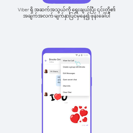
Viber ရှိ အဆက်အသွယ်ကို ရွေးချယ်ပြီး ၎င်းတို့၏
အချက်အလက် မျက်နှာပြင်မှနေ၍ ဖုန်းခေါ်ပါ