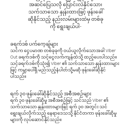
အဆင်ပြေသလို ပြောင်းလဲနိုင်သော၊
သက်သာသော နှုန်းထားဖြင့် ဖုန်းခေါ်
ဆိုနိုင်သည့် နည်းလမ်းများထဲမှ တစ်ခု
ကို ရွေးချယ်ပါ-
ခရက်ဒစ် ပက်ကေ့ချ်များ
သင်က ငွေပမာဏ တစ်ခုခုကို ဝယ်ယူလိုက်သောအခါ Viber
Out ခရက်ဒစ်ကို သင့်ငွေလက်ကျန်ထဲသို့ ထည့်ပေးပါသည်။
သင့်ခရက်ဒစ်ကိုသုံး၍ Viber ၏ သက်သာသော နှုန်းထားများ
ဖြင့် ကမ္ဘာပေါ်ရှိ မည်သည့်နံပါတ်သို့မဆို ဖုန်းခေါ်ဆိုနိုင်
ပါသည်။
ရက် ၃၀ ဖုန်းခေါ်ဆိုနိုင်သည့် အစီအစဉ်များ
ရက် ၃၀ ဖုန်းခေါ်ဆိုမှု အစီအစဉ်ဖြင့် သင်သည် Viber ၏
သက်သာသော နှုန်းထားများဖြင့် ရက် ၃၀ အတွင်း သင်
ရွေးချယ်လိုက်သည့် နေရာဒေသသို့ နိုင်ငံတကာ ဖုန်းခေါ်ဆိုမှု
များကို လုပ်ဆောင်နိုင်သည်။