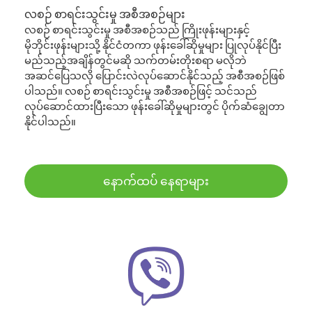
လစဉ် စာရင်းသွင်းမှု အစီအစဉ်များ
လစဉ် စာရင်းသွင်းမှု အစီအစဉ်သည် ကြိုးဖုန်းများနှင့်
မိုဘိုင်းဖုန်းများသို့ နိုင်ငံတကာ ဖုန်းခေါ်ဆိုမှုများ ပြုလုပ်နိုင်ပြီး
မည်သည့်အချိန်တွင်မဆို သက်တမ်းတိုးစရာ မလိုဘဲ
အဆင်ပြေသလို ပြောင်းလဲလုပ်ဆောင်နိုင်သည့် အစီအစဉ်ဖြစ်
ပါသည်။ လစဉ် စာရင်းသွင်းမှု အစီအစဉ်ဖြင့် သင်သည်
လုပ်ဆောင်ထားပြီးသော ဖုန်းခေါ်ဆိုမှုများတွင် ပိုက်ဆံချွေတာ
နိုင်ပါသည်။
နောက်ထပ် နေရာများ