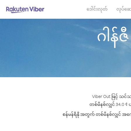
ဒေါင်းလုတ်
လုပ်ဆေ
ဂါန်ဇီ 
Viber Out ဖြင့် သင်သ
တစ်မိနစ်လျှင် 34.0 ¢ ပမ
စန်မန်ရိနို အတွက် တစ်မိနစ်လျှင် အကော