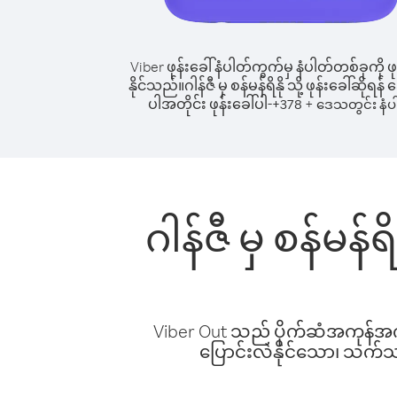
Viber ဖုန်းခေါ်နံပါတ်ကွက်မှ နံပါတ်တစ်ခုကို ဖု
နိုင်သည်။
ဂါန်ဇီ မှ စန်မန်ရိနို သို့ ဖုန်းခေါ်ဆိုရ
ပါအတိုင်း ဖုန်းခေါ်ပါ-
+
+
378
ဒေသတွင်း နံပ
ဂါန်ဇီ မှ စန်မန်
Viber Out သည် ပိုက်ဆံအကုန်အကျ 
ပြောင်းလဲနိုင်သော၊ သက်သာသ