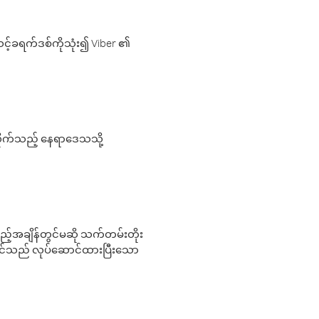
့်ခရက်ဒစ်ကိုသုံး၍ Viber ၏
လိုက်သည့် နေရာဒေသသို့
 မည်သည့်အချိန်တွင်မဆို သက်တမ်းတိုး
 သင်သည် လုပ်ဆောင်ထားပြီးသော