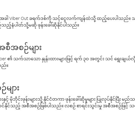
ါ Viber Out ခရက်ဒစ်ကို သင့်ငွေလက်ကျန်ထဲသို့ ထည့်ပေးပါသည်။ သင
ည့်နံပါတ်သို့မဆို ဖုန်းခေါ်ဆိုနိုင်ပါသည်။
် အစီအစဉ်များ
် Viber ၏ သက်သာသော နှုန်းထားများဖြင့် ရက် ၃၀ အတွင်း သင် ရွေးချယ်
်သည်။
ဉ်များ
့် မိုဘိုင်းဖုန်းများသို့ နိုင်ငံတကာ ဖုန်းခေါ်ဆိုမှုများ ပြုလုပ်နိုင်ပြီး
်နိုင်သည့် အစီအစဉ်ဖြစ်ပါသည်။ လစဉ် စာရင်းသွင်းမှု အစီအစဉ်ဖြင့်