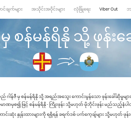
ာင်ချက်များ
အသိုင်းအဝိုင်းများ
လုံခြုံရေး
Viber Out
ဘ
မှ စန်မန်ရိနို သို့ ဖုန်းခေ
ည် ဂါန်ဇီ မှ စန်မန်ရိနို သို့ အရည်အသွေး ကောင်းမွန်သော ဖုန်းခေါ်ဆိုမှုမျ
ာဏမှစ၍ ဖြင့် စန်မန်ရိနို - ကြိုးဖုန်း သို့မဟုတ် မိုဘိုင်းဖုန်း မည်သည့်နံပါတ်
င်းဆုံး နှုန်းထားများကို ရရှိရန် ခရက်ဒစ် ပက်ကေ့ချ်များ သို့မဟုတ် ဖုန