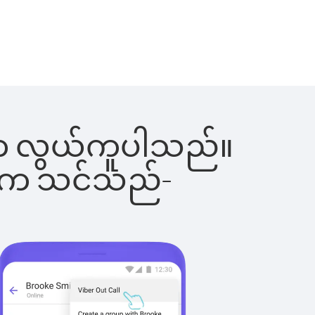
ခြင်းက လွယ်ကူပါသည်။
ိပါက သင်သည်-