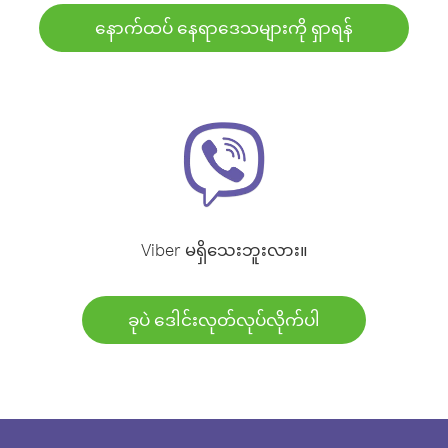
နောက်ထပ် နေရာဒေသများကို ရှာရန်
Viber မရှိသေးဘူးလား။
ခုပဲ ဒေါင်းလုတ်လုပ်လိုက်ပါ