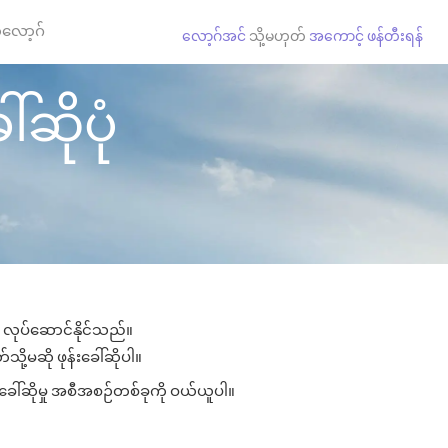
လော့ဂ်
လော့ဂ်အင်
သို့မဟုတ်
အကောင့် ဖန်တီးရန်
ါ်ဆိုပုံ
ား လုပ်ဆောင်နိုင်သည်။
သို့မဆို ဖုန်းခေါ်ဆိုပါ။
်းခေါ်ဆိုမှု အစီအစဉ်တစ်ခုကို ဝယ်ယူပါ။