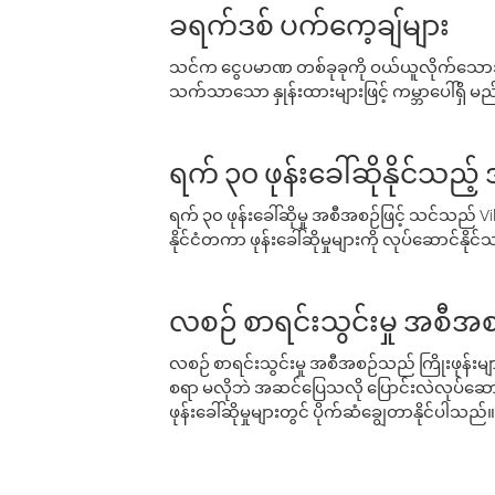
ခရက်ဒစ် ပက်ကေ့ချ်များ
သင်က ငွေပမာဏ တစ်ခုခုကို ဝယ်ယူလိုက်သောအခ
သက်သာသော နှုန်းထားများဖြင့် ကမ္ဘာပေါ်ရှိ မည်သ
ရက် ၃၀ ဖုန်းခေါ်ဆိုနိုင်သည့
ရက် ၃၀ ဖုန်းခေါ်ဆိုမှု အစီအစဉ်ဖြင့် သင်သည
နိုင်ငံတကာ ဖုန်းခေါ်ဆိုမှုများကို လုပ်ဆောင်နိုင
လစဉ် စာရင်းသွင်းမှု အစီအစ
လစဉ် စာရင်းသွင်းမှု အစီအစဉ်သည် ကြိုးဖုန်းများနှင
စရာ မလိုဘဲ အဆင်ပြေသလို ပြောင်းလဲလုပ်ဆောင
ဖုန်းခေါ်ဆိုမှုများတွင် ပိုက်ဆံချွေတာနိုင်ပါသည်။