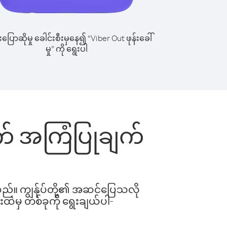
ြောဆိုမှု ခေါင်းစီးမှနေ၍ “Viber Out ဖုန်းခေါ်
မှု” ကို ရွေးပါ
အတွက် အကြံပြုချက်
ါသည်။ ကျွန်ုပ်တို့၏ အဆင်ပြေသလို
းထဲမှ တစ်ခုကို ရွေးချယ်ပါ-