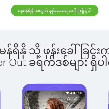
စန်မန်ရိနို အတွက် နှုန်းထားများကို ကြည့်ပါ
်မန်ရိနို သို့ ဖုန်းခေါ်
ber Out ခရက်ဒစ်များ ရှ