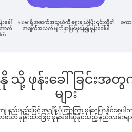
န်းခေါ်
Viber ရှိ အဆက်အသွယ်ကို ရွေးချယ်ပြီး ၎င်းတို့၏
စကားပ
န် အောက်
အချက်အလက် မျက်နှာပြင်မှနေ၍ ဖုန်းခေါ်ပါ
ါတ်
ရိနို သို့ ဖုန်းခေါ်ခြင်း
များ
နည်းနည်းဖြင့် အချိန် ပိုကြာကြာ ဖုန်းပြောနိုင်စေပ
ော နှုန်းထားဖြင့် ဖုန်းခေါ်ဆိုနိုင်သည့် နည်းလမ်းမျာ