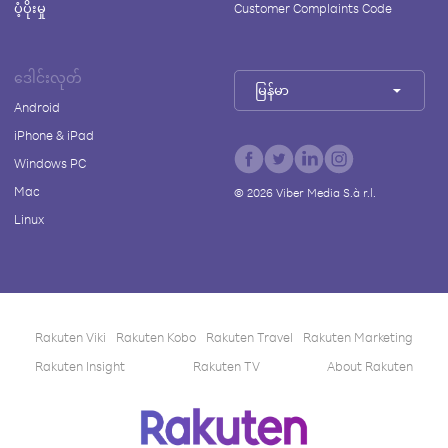
ပံ့ပိုးမှု
Customer Complaints Code
ဒေါင်းလုတ်
မြန်မာ
Android
iPhone & iPad
Windows PC
Mac
©
2026
Viber Media S.à r.l.
Linux
Rakuten Viki
Rakuten Kobo
Rakuten Travel
Rakuten Marketing
Rakuten Insight
Rakuten TV
About Rakuten