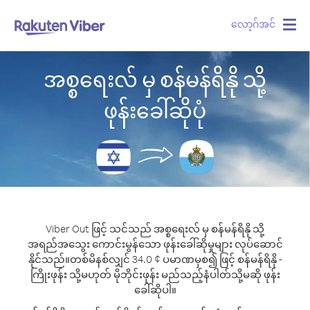
လော့ဂ်အင်
Togg
navig
အစ္စရေးလ် မှ စန်မန်ရိနို သို့
ဖုန်းခေါ်ဆိုပုံ
Viber Out ဖြင့် သင်သည် အစ္စရေးလ် မှ စန်မန်ရိနို သို့
အရည်အသွေး ကောင်းမွန်သော ဖုန်းခေါ်ဆိုမှုများ လုပ်ဆောင်
နိုင်သည်။
တစ်မိနစ်လျှင် 34.0 ¢ ပမာဏမှစ၍ ဖြင့် စန်မန်ရိနို -
ကြိုးဖုန်း သို့မဟုတ် မိုဘိုင်းဖုန်း မည်သည့်နံပါတ်သို့မဆို ဖုန်း
ခေါ်ဆိုပါ။