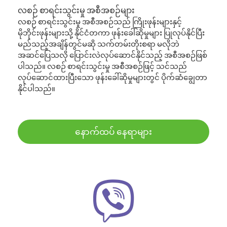
လစဉ် စာရင်းသွင်းမှု အစီအစဉ်များ
လစဉ် စာရင်းသွင်းမှု အစီအစဉ်သည် ကြိုးဖုန်းများနှင့်
မိုဘိုင်းဖုန်းများသို့ နိုင်ငံတကာ ဖုန်းခေါ်ဆိုမှုများ ပြုလုပ်နိုင်ပြီး
မည်သည့်အချိန်တွင်မဆို သက်တမ်းတိုးစရာ မလိုဘဲ
အဆင်ပြေသလို ပြောင်းလဲလုပ်ဆောင်နိုင်သည့် အစီအစဉ်ဖြစ်
ပါသည်။ လစဉ် စာရင်းသွင်းမှု အစီအစဉ်ဖြင့် သင်သည်
လုပ်ဆောင်ထားပြီးသော ဖုန်းခေါ်ဆိုမှုများတွင် ပိုက်ဆံချွေတာ
နိုင်ပါသည်။
နောက်ထပ် နေရာများ