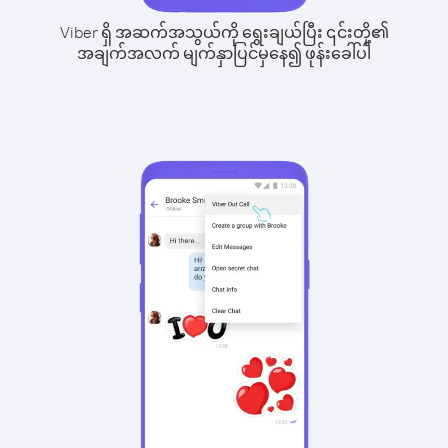
Viber ရှိ အဆက်အသွယ်ကို ရွေးချယ်ပြီး ၎င်းတို့၏
အချက်အလက် မျက်နှာပြင်မှနေ၍ ဖုန်းခေါ်ပါ