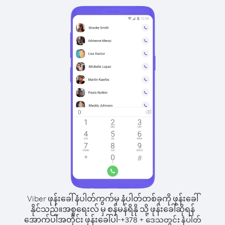
Viber ဖုန်းခေါ်နံပါတ်ကွက်မှ နံပါတ်တစ်ခုကို ဖုန်းခေါ်
နိုင်သည်။
အစ္စရေးလ် မှ စန်မန်ရိနို သို့ ဖုန်းခေါ်ဆိုရန်
အောက်ပါအတိုင်း ဖုန်းခေါ်ပါ-
+
+
378
ဒေသတွင်း နံပါတ်