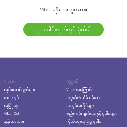
Viber မရှိသေးဘူးလား။
ခုပဲ ဒေါင်းလုတ်လုပ်လိုက်ပါ
VIBER
ကုမ္ပဏီ
လုပ်ဆောင်ချက်များ
Viber အကြောင်း
ဘလော့ဂ်
အမှတ်တံဆိပ် စင်တာ
လုံခြုံရေး
အလုပ်အကိုင်များ
Viber Out
စည်းကမ်းချက်များနှင့် မူဝါဒများ
နှုန်းထားများ
ကိုယ်ရေးလုံခြုံမှု မူဝါဒ