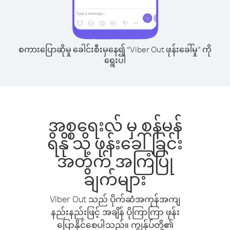
စကားပြောဆိုမှု ခေါင်းစီးမှနေ၍ “Viber Out ဖုန်းခေါ်မှု” ကို
ရွေးပါ
အစ္စရေးလ် မှ စန်မန်
ရိနို သို့ ဖုန်းခေါ်ခြင်း
အတွက် အကြံပြု
ချက်များ
Viber Out သည် ပိုက်ဆံအကုန်အကျ
နည်းနည်းဖြင့် အချိန် ပိုကြာကြာ ဖုန်း
ပြောနိုင်စေပါသည်။ ကျွန်ုပ်တို့၏