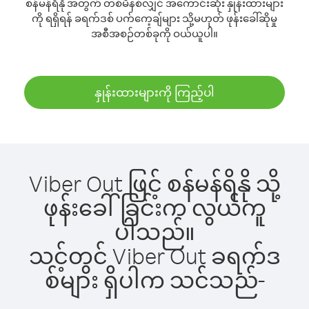
စန်မန်ရိနို အတွက် တစ်မိနစ်လျှင် အကောင်းဆုံး နှုန်းထားများ
ကို ရရှိရန် ခရက်ဒစ် ပက်ကေ့ချ်များ သို့မဟုတ် ဖုန်းခေါ်ဆိုမှု
အစီအစဉ်တစ်ခုကို ဝယ်ယူပါ။
နှုန်းထားများကို ကြည့်ပါ
Viber Out ဖြင့် စန်မန်ရိနို သို့
ဖုန်းခေါ်ခြင်းက လွယ်ကူ
ပါသည်။
သင့်တွင် Viber Out ခရက်ဒ
စ်များ ရှိပါက သင်သည်-