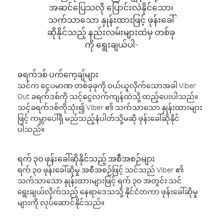
အဆင်ပြေသလို ပြောင်းလဲနိုင်သော၊
သက်သာသော နှုန်းထားဖြင့် ဖုန်းခေါ်
ဆိုနိုင်သည့် နည်းလမ်းများထဲမှ တစ်ခု
ကို ရွေးချယ်ပါ-
ခရက်ဒစ် ပက်ကေ့ချ်များ
သင်က ငွေပမာဏ တစ်ခုခုကို ဝယ်ယူလိုက်သောအခါ Viber
Out ခရက်ဒစ်ကို သင့်ငွေလက်ကျန်ထဲသို့ ထည့်ပေးပါသည်။
သင့်ခရက်ဒစ်ကိုသုံး၍ Viber ၏ သက်သာသော နှုန်းထားများ
ဖြင့် ကမ္ဘာပေါ်ရှိ မည်သည့်နံပါတ်သို့မဆို ဖုန်းခေါ်ဆိုနိုင်
ပါသည်။
ရက် ၃၀ ဖုန်းခေါ်ဆိုနိုင်သည့် အစီအစဉ်များ
ရက် ၃၀ ဖုန်းခေါ်ဆိုမှု အစီအစဉ်ဖြင့် သင်သည် Viber ၏
သက်သာသော နှုန်းထားများဖြင့် ရက် ၃၀ အတွင်း သင်
ရွေးချယ်လိုက်သည့် နေရာဒေသသို့ နိုင်ငံတကာ ဖုန်းခေါ်ဆိုမှု
များကို လုပ်ဆောင်နိုင်သည်။