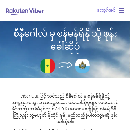
လော့ဂ်အင်
Togg
navig
စီနီဂေါလ် မှ စန်မန်ရိနို သို့ ဖုန်း
ခေါ်ဆိုပုံ
Viber Out ဖြင့် သင်သည် စီနီဂေါလ် မှ စန်မန်ရိနို သို့
အရည်အသွေး ကောင်းမွန်သော ဖုန်းခေါ်ဆိုမှုများ လုပ်ဆောင်
နိုင်သည်။
တစ်မိနစ်လျှင် 34.0 ¢ ပမာဏမှစ၍ ဖြင့် စန်မန်ရိနို -
ကြိုးဖုန်း သို့မဟုတ် မိုဘိုင်းဖုန်း မည်သည့်နံပါတ်သို့မဆို ဖုန်း
ခေါ်ဆိုပါ။