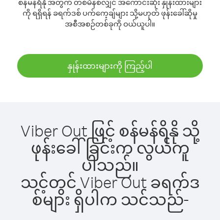
စန်မန်ရိနို အတွက် တစ်မိနစ်လျှင် အကောင်းဆုံး နှုန်းထားများ
ကို ရရှိရန် ခရက်ဒစ် ပက်ကေ့ချ်များ သို့မဟုတ် ဖုန်းခေါ်ဆိုမှု
အစီအစဉ်တစ်ခုကို ဝယ်ယူပါ။
နှုန်းထားများကို ကြည့်ပါ
Viber Out ဖြင့် စန်မန်ရိနို သို့
ဖုန်းခေါ်ခြင်းက လွယ်ကူ
ပါသည်။
သင့်တွင် Viber Out ခရက်ဒ
စ်များ ရှိပါက သင်သည်-