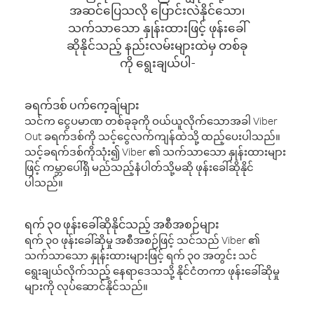
အဆင်ပြေသလို ပြောင်းလဲနိုင်သော၊
သက်သာသော နှုန်းထားဖြင့် ဖုန်းခေါ်
ဆိုနိုင်သည့် နည်းလမ်းများထဲမှ တစ်ခု
ကို ရွေးချယ်ပါ-
ခရက်ဒစ် ပက်ကေ့ချ်များ
သင်က ငွေပမာဏ တစ်ခုခုကို ဝယ်ယူလိုက်သောအခါ Viber
Out ခရက်ဒစ်ကို သင့်ငွေလက်ကျန်ထဲသို့ ထည့်ပေးပါသည်။
သင့်ခရက်ဒစ်ကိုသုံး၍ Viber ၏ သက်သာသော နှုန်းထားများ
ဖြင့် ကမ္ဘာပေါ်ရှိ မည်သည့်နံပါတ်သို့မဆို ဖုန်းခေါ်ဆိုနိုင်
ပါသည်။
ရက် ၃၀ ဖုန်းခေါ်ဆိုနိုင်သည့် အစီအစဉ်များ
ရက် ၃၀ ဖုန်းခေါ်ဆိုမှု အစီအစဉ်ဖြင့် သင်သည် Viber ၏
သက်သာသော နှုန်းထားများဖြင့် ရက် ၃၀ အတွင်း သင်
ရွေးချယ်လိုက်သည့် နေရာဒေသသို့ နိုင်ငံတကာ ဖုန်းခေါ်ဆိုမှု
များကို လုပ်ဆောင်နိုင်သည်။