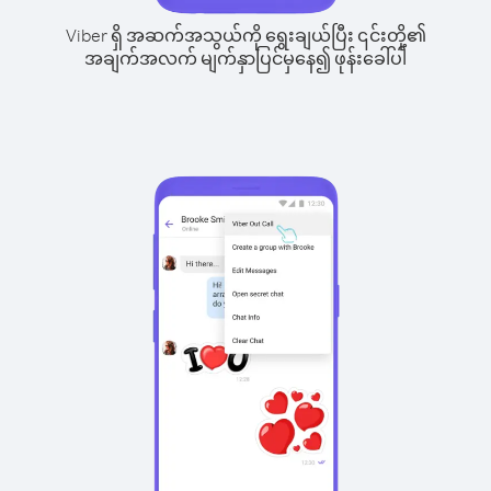
Viber ရှိ အဆက်အသွယ်ကို ရွေးချယ်ပြီး ၎င်းတို့၏
အချက်အလက် မျက်နှာပြင်မှနေ၍ ဖုန်းခေါ်ပါ