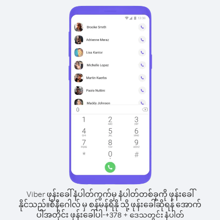
Viber ဖုန်းခေါ်နံပါတ်ကွက်မှ နံပါတ်တစ်ခုကို ဖုန်းခေါ်
နိုင်သည်။
စီနီဂေါလ် မှ စန်မန်ရိနို သို့ ဖုန်းခေါ်ဆိုရန် အောက်
ပါအတိုင်း ဖုန်းခေါ်ပါ-
+
+
378
ဒေသတွင်း နံပါတ်