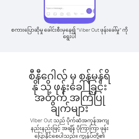
စကားပြောဆိုမှု ခေါင်းစီးမှနေ၍ “Viber Out ဖုန်းခေါ်မှု” ကို
ရွေးပါ
စီနီဂေါလ် မှ စန်မန်ရိ
နို သို့ ဖုန်းခေါ်ခြင်း
အတွက် အကြံပြု
ချက်များ
Viber Out သည် ပိုက်ဆံအကုန်အကျ
နည်းနည်းဖြင့် အချိန် ပိုကြာကြာ ဖုန်း
ပြောနိုင်စေပါသည်။ ကျွန်ုပ်တို့၏