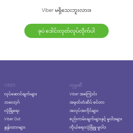
Viber မရှိသေးဘူးလား။
ခုပဲ ဒေါင်းလုတ်လုပ်လိုက်ပါ
VIBER
ကုမ္ပဏီ
လုပ်ဆောင်ချက်များ
Viber အကြောင်း
ဘလော့ဂ်
အမှတ်တံဆိပ် စင်တာ
လုံခြုံရေး
အလုပ်အကိုင်များ
Viber Out
စည်းကမ်းချက်များနှင့် မူဝါဒများ
နှုန်းထားများ
ကိုယ်ရေးလုံခြုံမှု မူဝါဒ