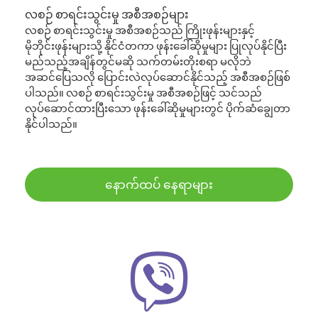
လစဉ် စာရင်းသွင်းမှု အစီအစဉ်များ
လစဉ် စာရင်းသွင်းမှု အစီအစဉ်သည် ကြိုးဖုန်းများနှင့်
မိုဘိုင်းဖုန်းများသို့ နိုင်ငံတကာ ဖုန်းခေါ်ဆိုမှုများ ပြုလုပ်နိုင်ပြီး
မည်သည့်အချိန်တွင်မဆို သက်တမ်းတိုးစရာ မလိုဘဲ
အဆင်ပြေသလို ပြောင်းလဲလုပ်ဆောင်နိုင်သည့် အစီအစဉ်ဖြစ်
ပါသည်။ လစဉ် စာရင်းသွင်းမှု အစီအစဉ်ဖြင့် သင်သည်
လုပ်ဆောင်ထားပြီးသော ဖုန်းခေါ်ဆိုမှုများတွင် ပိုက်ဆံချွေတာ
နိုင်ပါသည်။
နောက်ထပ် နေရာများ