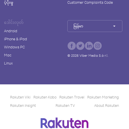
ပံ့ပိုးမှု
Customer Complaints Code
ဒေါင်းလုတ်
မြန်မာ
Android
iPhone & iPad
Windows PC
Mac
©
2026
Viber Media S.à r.l.
Linux
Rakuten Viki
Rakuten Kobo
Rakuten Travel
Rakuten Marketing
Rakuten Insight
Rakuten TV
About Rakuten