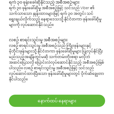
ရက် ၃၀ ဖုန်းခေါ်ဆိုနိုင်သည့် အစီအစဉ်များ
ရက် ၃၀ ဖုန်းခေါ်ဆိုမှု အစီအစဉ်ဖြင့် သင်သည် Viber ၏
သက်သာသော နှုန်းထားများဖြင့် ရက် ၃၀ အတွင်း သင်
ရွေးချယ်လိုက်သည့် နေရာဒေသသို့ နိုင်ငံတကာ ဖုန်းခေါ်ဆိုမှု
များကို လုပ်ဆောင်နိုင်သည်။
လစဉ် စာရင်းသွင်းမှု အစီအစဉ်များ
လစဉ် စာရင်းသွင်းမှု အစီအစဉ်သည် ကြိုးဖုန်းများနှင့်
မိုဘိုင်းဖုန်းများသို့ နိုင်ငံတကာ ဖုန်းခေါ်ဆိုမှုများ ပြုလုပ်နိုင်ပြီး
မည်သည့်အချိန်တွင်မဆို သက်တမ်းတိုးစရာ မလိုဘဲ
အဆင်ပြေသလို ပြောင်းလဲလုပ်ဆောင်နိုင်သည့် အစီအစဉ်ဖြစ်
ပါသည်။ လစဉ် စာရင်းသွင်းမှု အစီအစဉ်ဖြင့် သင်သည်
လုပ်ဆောင်ထားပြီးသော ဖုန်းခေါ်ဆိုမှုများတွင် ပိုက်ဆံချွေတာ
နိုင်ပါသည်။
နောက်ထပ် နေရာများ