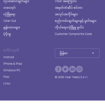
လုပ်ဆောင်ချက်များ
Viber အကြောင်း
ဘလော့ဂ်
အမှတ်တံဆိပ် စင်တာ
လုံခြုံရေး
အလုပ်အကိုင်များ
Viber Out
စည်းကမ်းချက်များနှင့် မူဝါဒများ
နှုန်းထားများ
ကိုယ်ရေးလုံခြုံမှု မူဝါဒ
ပံ့ပိုးမှု
Customer Complaints Code
ဒေါင်းလုတ်
မြန်မာ
Android
iPhone & iPad
Windows PC
Mac
©
2026
Viber Media S.à r.l.
Linux