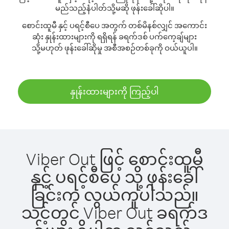
မည်သည့်နံပါတ်သို့မဆို ဖုန်းခေါ်ဆိုပါ။
စောင်းထူမီ နှင့် ပရင့်စီပေ အတွက် တစ်မိနစ်လျှင် အကောင်း
ဆုံး နှုန်းထားများကို ရရှိရန် ခရက်ဒစ် ပက်ကေ့ချ်များ
သို့မဟုတ် ဖုန်းခေါ်ဆိုမှု အစီအစဉ်တစ်ခုကို ဝယ်ယူပါ။
နှုန်းထားများကို ကြည့်ပါ
Viber Out ဖြင့် စောင်းထူမီ
နှင့် ပရင့်စီပေ သို့ ဖုန်းခေါ်
ခြင်းက လွယ်ကူပါသည်။
သင့်တွင် Viber Out ခရက်ဒ