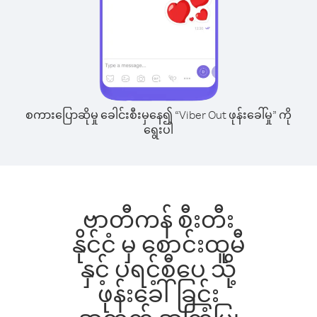
စကားပြောဆိုမှု ခေါင်းစီးမှနေ၍ “Viber Out ဖုန်းခေါ်မှု” ကို
ရွေးပါ
ဗာတီကန် စီးတီး
နိုင်ငံ မှ စောင်းထူမီ
နှင့် ပရင့်စီပေ သို့
ဖုန်းခေါ်ခြင်း