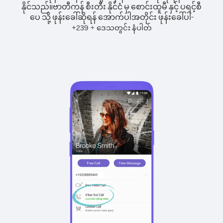
နိုင်သည်။
ဗာတီကန် စီးတီး နိုင်ငံ မှ စောင်းထူမီ နှင့် ပရင့်စီ
ပေ သို့ ဖုန်းခေါ်ဆိုရန် အောက်ပါအတိုင်း ဖုန်းခေါ်ပါ-
+
+
239
ဒေသတွင်း နံပါတ်