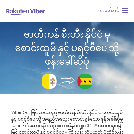
လော့ဂ်အင်
Togg
navig
ဗာတီကန် စီးတီး နိုင်ငံ မှ
စောင်းထူမီ နှင့် ပရင့်စီပေ သို့
ဖုန်းခေါ်ဆိုပုံ
Viber Out ဖြင့် သင်သည် ဗာတီကန် စီးတီး နိုင်ငံ မှ စောင်းထူမီ
နှင့် ပရင့်စီပေ သို့ အရည်အသွေး ကောင်းမွန်သော ဖုန်းခေါ်ဆိုမှု
များ လုပ်ဆောင်နိုင်သည်။
တစ်မိနစ်လျှင် $1.49 ပမာဏမှစ၍
ဖြင့် စောင်းထူမီ နှင့် ပရင့်စီပေ - ကြိုးဖုန်း သို့မဟုတ် မိုဘိုင်းဖုန်း