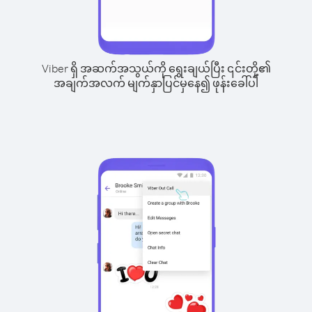
Viber ရှိ အဆက်အသွယ်ကို ရွေးချယ်ပြီး ၎င်းတို့၏
အချက်အလက် မျက်နှာပြင်မှနေ၍ ဖုန်းခေါ်ပါ