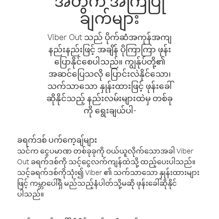
အတွက် အကြံပြု
ချက်များ
Viber Out သည် ပိုက်ဆံအကုန်အကျ
နည်းနည်းဖြင့် အချိန် ပိုကြာကြာ ဖုန်း
ပြောနိုင်စေပါသည်။ ကျွန်ုပ်တို့၏
အဆင်ပြေသလို ပြောင်းလဲနိုင်သော၊
သက်သာသော နှုန်းထားဖြင့် ဖုန်းခေါ်
ဆိုနိုင်သည့် နည်းလမ်းများထဲမှ တစ်ခု
ကို ရွေးချယ်ပါ-
ခရက်ဒစ် ပက်ကေ့ချ်များ
သင်က ငွေပမာဏ တစ်ခုခုကို ဝယ်ယူလိုက်သောအခါ Viber
Out ခရက်ဒစ်ကို သင့်ငွေလက်ကျန်ထဲသို့ ထည့်ပေးပါသည်။
သင့်ခရက်ဒစ်ကိုသုံး၍ Viber ၏ သက်သာသော နှုန်းထားများ
ဖြင့် ကမ္ဘာပေါ်ရှိ မည်သည့်နံပါတ်သို့မဆို ဖုန်းခေါ်ဆိုနိုင်
ပါသည်။