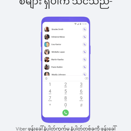
စ်များ ရှိပါက သင်သည်-
Viber ဖုန်းခေါ်နံပါတ်ကွက်မှ နံပါတ်တစ်ခုကို ဖုန်းခေါ်