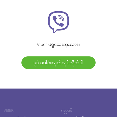
Viber မရှိသေးဘူးလား။
ခုပဲ ဒေါင်းလုတ်လုပ်လိုက်ပါ
VIBER
ကုမ္ပဏီ