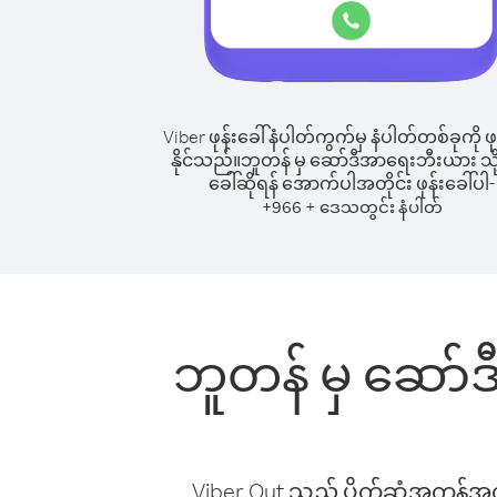
Viber ဖုန်းခေါ်နံပါတ်ကွက်မှ နံပါတ်တစ်ခုကို ဖု
နိုင်သည်။
ဘူတန် မှ ဆော်ဒီအာရေးဘီးယား သို့ 
ခေါ်ဆိုရန် အောက်ပါအတိုင်း ဖုန်းခေါ်ပါ-
+
+
966
ဒေသတွင်း နံပါတ်
ဘူတန် မှ ဆော်ဒ
Viber Out သည် ပိုက်ဆံအကုန်အကျ 