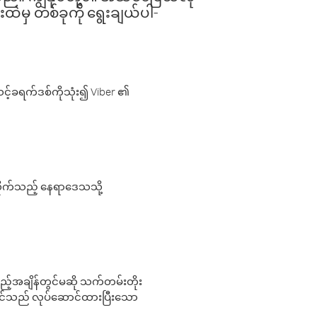
းထဲမှ တစ်ခုကို ရွေးချယ်ပါ-
့်ခရက်ဒစ်ကိုသုံး၍ Viber ၏
လိုက်သည့် နေရာဒေသသို့
 မည်သည့်အချိန်တွင်မဆို သက်တမ်းတိုး
 သင်သည် လုပ်ဆောင်ထားပြီးသော