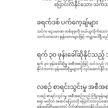
ပြောင်းလဲနိုင်သော၊ သက်သာသ
ခရက်ဒစ် ပက်ကေ့ချ်များ
သင်က ငွေပမာဏ တစ်ခုခုကို ဝယ်ယူလိုက်သောအခ
သက်သာသော နှုန်းထားများဖြင့် ကမ္ဘာပေါ်ရှိ မည်သ
ရက် ၃၀ ဖုန်းခေါ်ဆိုနိုင်သည့
ရက် ၃၀ ဖုန်းခေါ်ဆိုမှု အစီအစဉ်ဖြင့် သင်သည
နိုင်ငံတကာ ဖုန်းခေါ်ဆိုမှုများကို လုပ်ဆောင်နိုင
လစဉ် စာရင်းသွင်းမှု အစီအစ
လစဉ် စာရင်းသွင်းမှု အစီအစဉ်သည် ကြိုးဖုန်းများနှင
စရာ မလိုဘဲ အဆင်ပြေသလို ပြောင်းလဲလုပ်ဆောင
ဖုန်းခေါ်ဆိုမှုများတွင် ပိုက်ဆံချွေတာနိုင်ပါသည်။