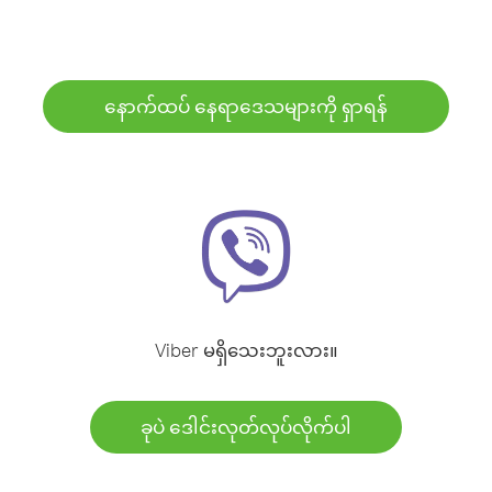
နောက်ထပ် နေရာဒေသများကို ရှာရန်
Viber မရှိသေးဘူးလား။
ခုပဲ ဒေါင်းလုတ်လုပ်လိုက်ပါ