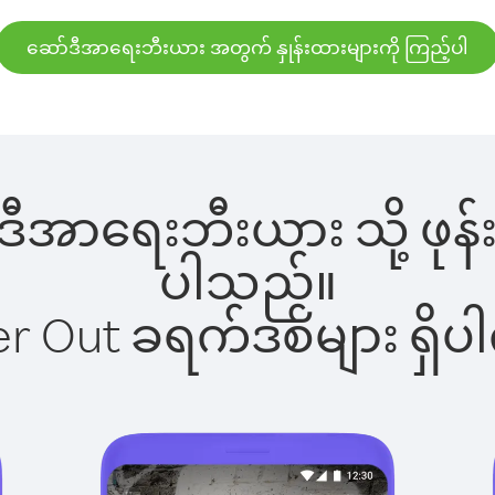
ဆော်ဒီအာရေးဘီးယား အတွက် နှုန်းထားများကို ကြည့်ပါ
်ဒီအာရေးဘီးယား သို့ ဖု
ပါသည်။
ber Out ခရက်ဒစ်များ ရှ