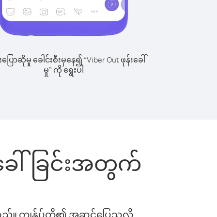
ြောဆိုမှု ခေါင်းစီးမှနေ၍ “Viber Out ဖုန်းခေါ်
မှု” ကို ရွေးပါ
းခေါ်ခြင်းအတွက်
ါသည်။ ကျွန်ုပ်တို့၏ အဆင်ပြေသလို