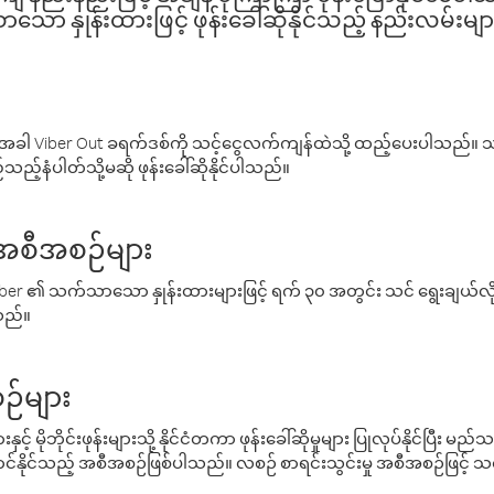
ော နှုန်းထားဖြင့် ဖုန်းခေါ်ဆိုနိုင်သည့် နည်းလမ်းမျာ
ါ Viber Out ခရက်ဒစ်ကို သင့်ငွေလက်ကျန်ထဲသို့ ထည့်ပေးပါသည်။ သင
ည့်နံပါတ်သို့မဆို ဖုန်းခေါ်ဆိုနိုင်ပါသည်။
် အစီအစဉ်များ
် Viber ၏ သက်သာသော နှုန်းထားများဖြင့် ရက် ၃၀ အတွင်း သင် ရွေးချယ်
်သည်။
ဉ်များ
့် မိုဘိုင်းဖုန်းများသို့ နိုင်ငံတကာ ဖုန်းခေါ်ဆိုမှုများ ပြုလုပ်နိုင်ပြီး
်နိုင်သည့် အစီအစဉ်ဖြစ်ပါသည်။ လစဉ် စာရင်းသွင်းမှု အစီအစဉ်ဖြင့်