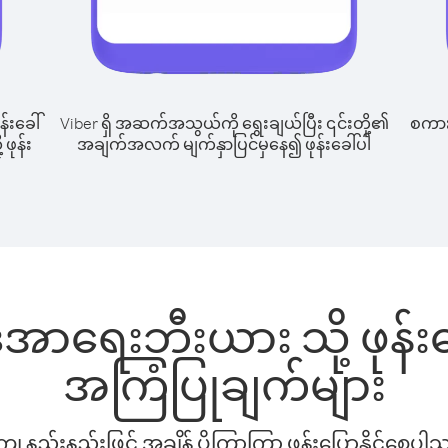
န်းခေါ်
Viber ရှိ အဆက်အသွယ်ကို ရွေးချယ်ပြီး ၎င်းတို့၏
စကားပ
ဖုန်း
အချက်အလက် မျက်နှာပြင်မှနေ၍ ဖုန်းခေါ်ပါ
ီအာရေးဘီးယား သို့ ဖုန်
အကြံပြုချက်များ
နည်းနည်းဖြင့် အချိန် ပိုကြာကြာ ဖုန်းပြောနိုင်စေပ