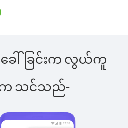
န်းခေါ်ခြင်းက လွယ်ကူ
ိပါက သင်သည်-