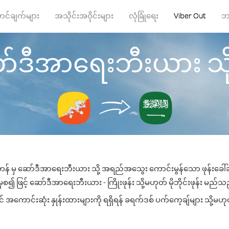
ာင်ချက်များ
အသိုင်းအဝိုင်းများ
လုံခြုံရေး
Viber Out
ဘ
်ဒီအာရေးဘီးယား သို့ ဖု
န် မှ ဆော်ဒီအာရေးဘီးယား သို့ အရည်အသွေး ကောင်းမွန်သော ဖုန်းခေါ်ဆိ
 ဖြင့် ဆော်ဒီအာရေးဘီးယား - ကြိုးဖုန်း သို့မဟုတ် မိုဘိုင်းဖုန်း မည်သည့်
ောင်းဆုံး နှုန်းထားများကို ရရှိရန် ခရက်ဒစ် ပက်ကေ့ချ်များ သို့မဟုတ်