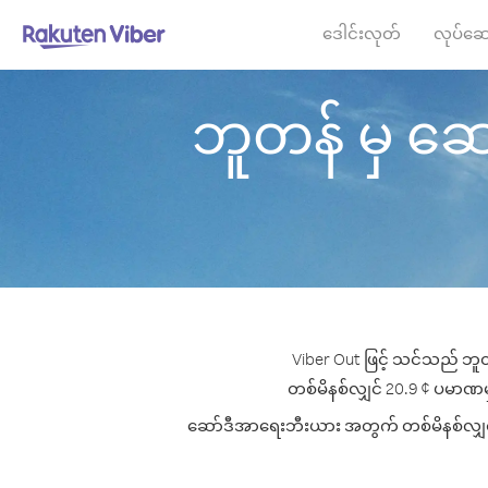
ဒေါင်းလုတ်
လုပ်ဆေ
ဘူတန် မှ ဆော
Viber Out ဖြင့် သင်သည် ဘူတ
တစ်မိနစ်လျှင် 20.9 ¢ ပမာဏမှစ၍
ဆော်ဒီအာရေးဘီးယား အတွက် တစ်မိနစ်လျှင် အက