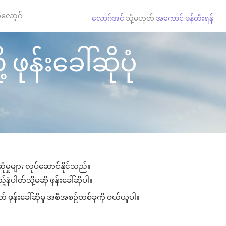
လော့ဂ်
လော့ဂ်အင်
သို့မဟုတ်
အကောင့် ဖန်တီးရန်
န်းခေါ်ဆိုပုံ
ုမှုများ လုပ်ဆောင်နိုင်သည်။
နံပါတ်သို့မဆို ဖုန်းခေါ်ဆိုပါ။
 ဖုန်းခေါ်ဆိုမှု အစီအစဉ်တစ်ခုကို ဝယ်ယူပါ။