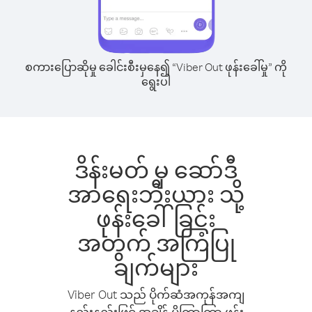
စကားပြောဆိုမှု ခေါင်းစီးမှနေ၍ “Viber Out ဖုန်းခေါ်မှု” ကို
ရွေးပါ
ဒိန်းမတ် မှ ဆော်ဒီ
အာရေးဘီးယား သို့
ဖုန်းခေါ်ခြင်း
အတွက် အကြံပြု
ချက်များ
Viber Out သည် ပိုက်ဆံအကုန်အကျ
နည်းနည်းဖြင့် အချိန် ပိုကြာကြာ ဖုန်း