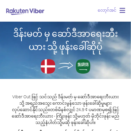
လော့ဂ်အင်
Togg
navig
ဒိန်းမတ် မှ ဆော်ဒီအာရေးဘီး
ယား သို့ ဖုန်းခေါ်ဆိုပုံ
Viber Out ဖြင့် သင်သည် ဒိန်းမတ် မှ ဆော်ဒီအာရေးဘီးယား
သို့ အရည်အသွေး ကောင်းမွန်သော ဖုန်းခေါ်ဆိုမှုများ
လုပ်ဆောင်နိုင်သည်။
တစ်မိနစ်လျှင် 24.9 ¢ ပမာဏမှစ၍ ဖြင့်
ဆော်ဒီအာရေးဘီးယား - ကြိုးဖုန်း သို့မဟုတ် မိုဘိုင်းဖုန်း မည်
သည့်နံပါတ်သို့မဆို ဖုန်းခေါ်ဆိုပါ။