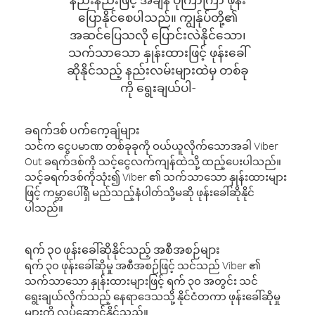
ပြောနိုင်စေပါသည်။ ကျွန်ုပ်တို့၏
အဆင်ပြေသလို ပြောင်းလဲနိုင်သော၊
သက်သာသော နှုန်းထားဖြင့် ဖုန်းခေါ်
ဆိုနိုင်သည့် နည်းလမ်းများထဲမှ တစ်ခု
ကို ရွေးချယ်ပါ-
ခရက်ဒစ် ပက်ကေ့ချ်များ
သင်က ငွေပမာဏ တစ်ခုခုကို ဝယ်ယူလိုက်သောအခါ Viber
Out ခရက်ဒစ်ကို သင့်ငွေလက်ကျန်ထဲသို့ ထည့်ပေးပါသည်။
သင့်ခရက်ဒစ်ကိုသုံး၍ Viber ၏ သက်သာသော နှုန်းထားများ
ဖြင့် ကမ္ဘာပေါ်ရှိ မည်သည့်နံပါတ်သို့မဆို ဖုန်းခေါ်ဆိုနိုင်
ပါသည်။
ရက် ၃၀ ဖုန်းခေါ်ဆိုနိုင်သည့် အစီအစဉ်များ
ရက် ၃၀ ဖုန်းခေါ်ဆိုမှု အစီအစဉ်ဖြင့် သင်သည် Viber ၏
သက်သာသော နှုန်းထားများဖြင့် ရက် ၃၀ အတွင်း သင်
ရွေးချယ်လိုက်သည့် နေရာဒေသသို့ နိုင်ငံတကာ ဖုန်းခေါ်ဆိုမှု
များကို လုပ်ဆောင်နိုင်သည်။