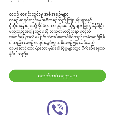
လစဉ် စာရင်းသွင်းမှု အစီအစဉ်များ
လစဉ် စာရင်းသွင်းမှု အစီအစဉ်သည် ကြိုးဖုန်းများနှင့်
မိုဘိုင်းဖုန်းများသို့ နိုင်ငံတကာ ဖုန်းခေါ်ဆိုမှုများ ပြုလုပ်နိုင်ပြီး
မည်သည့်အချိန်တွင်မဆို သက်တမ်းတိုးစရာ မလိုဘဲ
အဆင်ပြေသလို ပြောင်းလဲလုပ်ဆောင်နိုင်သည့် အစီအစဉ်ဖြစ်
ပါသည်။ လစဉ် စာရင်းသွင်းမှု အစီအစဉ်ဖြင့် သင်သည်
လုပ်ဆောင်ထားပြီးသော ဖုန်းခေါ်ဆိုမှုများတွင် ပိုက်ဆံချွေတာ
နိုင်ပါသည်။
နောက်ထပ် နေရာများ