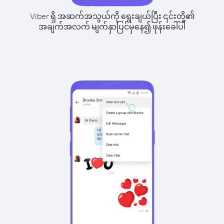
Viber ရှိ အဆက်အသွယ်ကို ရွေးချယ်ပြီး ၎င်းတို့၏
အချက်အလက် မျက်နှာပြင်မှနေ၍ ဖုန်းခေါ်ပါ