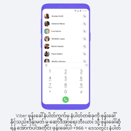
Viber ဖုန်းခေါ်နံပါတ်ကွက်မှ နံပါတ်တစ်ခုကို ဖုန်းခေါ်
နိုင်သည်။
ဒိန်းမတ် မှ ဆော်ဒီအာရေးဘီးယား သို့ ဖုန်းခေါ်ဆို
ရန် အောက်ပါအတိုင်း ဖုန်းခေါ်ပါ-
+
+
966
ဒေသတွင်း နံပါတ်