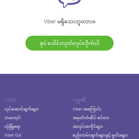
Viber မရှိသေးဘူးလား။
ခုပဲ ဒေါင်းလုတ်လုပ်လိုက်ပါ
VIBER
ကုမ္ပဏီ
လုပ်ဆောင်ချက်များ
Viber အကြောင်း
ဘလော့ဂ်
အမှတ်တံဆိပ် စင်တာ
လုံခြုံရေး
အလုပ်အကိုင်များ
Viber Out
စည်းကမ်းချက်များနှင့် မူဝါဒများ