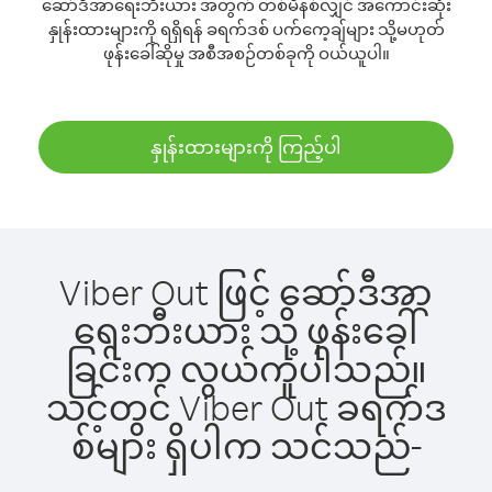
ဆော်ဒီအာရေးဘီးယား အတွက် တစ်မိနစ်လျှင် အကောင်းဆုံး
နှုန်းထားများကို ရရှိရန် ခရက်ဒစ် ပက်ကေ့ချ်များ သို့မဟုတ်
ဖုန်းခေါ်ဆိုမှု အစီအစဉ်တစ်ခုကို ဝယ်ယူပါ။
နှုန်းထားများကို ကြည့်ပါ
Viber Out ဖြင့် ဆော်ဒီအာ
ရေးဘီးယား သို့ ဖုန်းခေါ်
ခြင်းက လွယ်ကူပါသည်။
သင့်တွင် Viber Out ခရက်ဒ
စ်များ ရှိပါက သင်သည်-