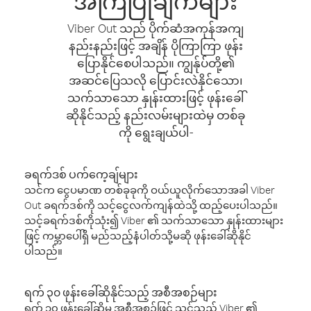
အကြံပြုချက်များ
Viber Out သည် ပိုက်ဆံအကုန်အကျ
နည်းနည်းဖြင့် အချိန် ပိုကြာကြာ ဖုန်း
ပြောနိုင်စေပါသည်။ ကျွန်ုပ်တို့၏
အဆင်ပြေသလို ပြောင်းလဲနိုင်သော၊
သက်သာသော နှုန်းထားဖြင့် ဖုန်းခေါ်
ဆိုနိုင်သည့် နည်းလမ်းများထဲမှ တစ်ခု
ကို ရွေးချယ်ပါ-
ခရက်ဒစ် ပက်ကေ့ချ်များ
သင်က ငွေပမာဏ တစ်ခုခုကို ဝယ်ယူလိုက်သောအခါ Viber
Out ခရက်ဒစ်ကို သင့်ငွေလက်ကျန်ထဲသို့ ထည့်ပေးပါသည်။
သင့်ခရက်ဒစ်ကိုသုံး၍ Viber ၏ သက်သာသော နှုန်းထားများ
ဖြင့် ကမ္ဘာပေါ်ရှိ မည်သည့်နံပါတ်သို့မဆို ဖုန်းခေါ်ဆိုနိုင်
ပါသည်။
ရက် ၃၀ ဖုန်းခေါ်ဆိုနိုင်သည့် အစီအစဉ်များ
ရက် ၃၀ ဖုန်းခေါ်ဆိုမှု အစီအစဉ်ဖြင့် သင်သည် Viber ၏