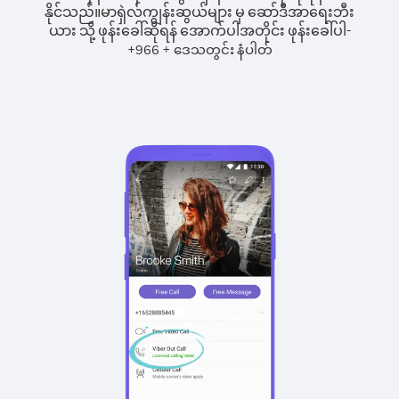
နိုင်သည်။
မာရှဲလ်ကျွန်းဆွယ်များ မှ ဆော်ဒီအာရေးဘီး
ယား သို့ ဖုန်းခေါ်ဆိုရန် အောက်ပါအတိုင်း ဖုန်းခေါ်ပါ-
+
+
966
ဒေသတွင်း နံပါတ်