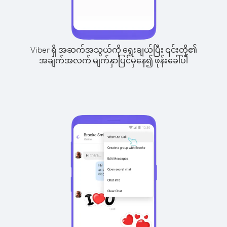
Viber ရှိ အဆက်အသွယ်ကို ရွေးချယ်ပြီး ၎င်းတို့၏
အချက်အလက် မျက်နှာပြင်မှနေ၍ ဖုန်းခေါ်ပါ