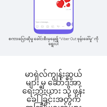
စကားပြောဆိုမှု ခေါင်းစီးမှနေ၍ “Viber Out ဖုန်းခေါ်မှု” ကို
ရွေးပါ
မာရှဲလ်ကျွန်းဆွယ်
များ မှ ဆော်ဒီအာ
ရေးဘီးယား သို့ ဖုန်း
ခေါ်ခြင်းအတွက်