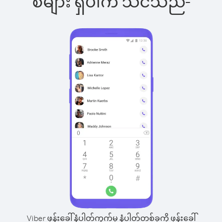
စ်များ ရှိပါက သင်သည်-
Viber ဖုန်းခေါ်နံပါတ်ကွက်မှ နံပါတ်တစ်ခုကို ဖုန်းခေါ်