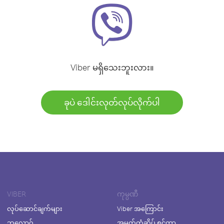
Viber မရှိသေးဘူးလား။
ခုပဲ ဒေါင်းလုတ်လုပ်လိုက်ပါ
VIBER
ကုမ္ပဏီ
လုပ်ဆောင်ချက်များ
Viber အကြောင်း
ဘလော့ဂ်
အမှတ်တံဆိပ် စင်တာ