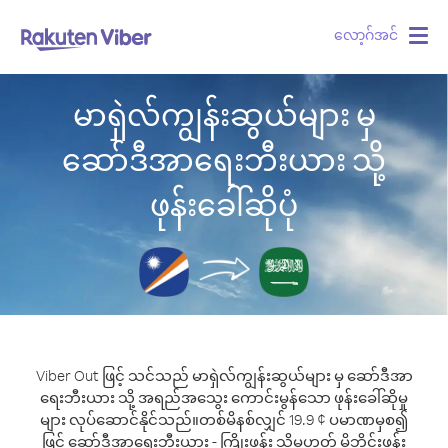
လော့ဂ်အင်
Togg
navig
မာရှဲလ်ကျွန်းဆွယ်များ မှ
ဆော်ဒီအာရေးဘီးယား သို့
ဖုန်းခေါ်ဆိုပုံ
Viber Out ဖြင့် သင်သည် မာရှဲလ်ကျွန်းဆွယ်များ မှ ဆော်ဒီအာ
ရေးဘီးယား သို့ အရည်အသွေး ကောင်းမွန်သော ဖုန်းခေါ်ဆိုမှု
များ လုပ်ဆောင်နိုင်သည်။
တစ်မိနစ်လျှင် 19.9 ¢ ပမာဏမှစ၍
ဖြင့် ဆော်ဒီအာရေးဘီးယား - ကြိုးဖုန်း သို့မဟုတ် မိုဘိုင်းဖုန်း