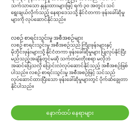
သက်သာသော နှုန်းထားများဖြင့် ရက် ၃၀ အတွင်း သင်
ရွေးချယ်လိုက်သည့် နေရာဒေသသို့ နိုင်ငံတကာ ဖုန်းခေါ်ဆိုမှု
များကို လုပ်ဆောင်နိုင်သည်။
လစဉ် စာရင်းသွင်းမှု အစီအစဉ်များ
လစဉ် စာရင်းသွင်းမှု အစီအစဉ်သည် ကြိုးဖုန်းများနှင့်
မိုဘိုင်းဖုန်းများသို့ နိုင်ငံတကာ ဖုန်းခေါ်ဆိုမှုများ ပြုလုပ်နိုင်ပြီး
မည်သည့်အချိန်တွင်မဆို သက်တမ်းတိုးစရာ မလိုဘဲ
အဆင်ပြေသလို ပြောင်းလဲလုပ်ဆောင်နိုင်သည့် အစီအစဉ်ဖြစ်
ပါသည်။ လစဉ် စာရင်းသွင်းမှု အစီအစဉ်ဖြင့် သင်သည်
လုပ်ဆောင်ထားပြီးသော ဖုန်းခေါ်ဆိုမှုများတွင် ပိုက်ဆံချွေတာ
နိုင်ပါသည်။
နောက်ထပ် နေရာများ