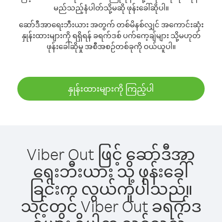
မည်သည့်နံပါတ်သို့မဆို ဖုန်းခေါ်ဆိုပါ။
ဆော်ဒီအာရေးဘီးယား အတွက် တစ်မိနစ်လျှင် အကောင်းဆုံး
နှုန်းထားများကို ရရှိရန် ခရက်ဒစ် ပက်ကေ့ချ်များ သို့မဟုတ်
ဖုန်းခေါ်ဆိုမှု အစီအစဉ်တစ်ခုကို ဝယ်ယူပါ။
နှုန်းထားများကို ကြည့်ပါ
Viber Out ဖြင့် ဆော်ဒီအာ
ရေးဘီးယား သို့ ဖုန်းခေါ်
ခြင်းက လွယ်ကူပါသည်။
သင့်တွင် Viber Out ခရက်ဒ