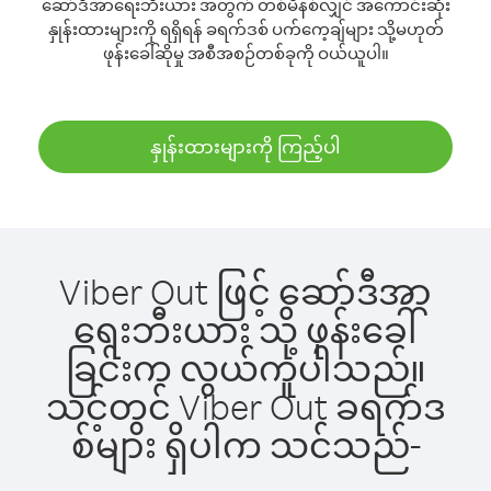
ဆော်ဒီအာရေးဘီးယား အတွက် တစ်မိနစ်လျှင် အကောင်းဆုံး
နှုန်းထားများကို ရရှိရန် ခရက်ဒစ် ပက်ကေ့ချ်များ သို့မဟုတ်
ဖုန်းခေါ်ဆိုမှု အစီအစဉ်တစ်ခုကို ဝယ်ယူပါ။
နှုန်းထားများကို ကြည့်ပါ
Viber Out ဖြင့် ဆော်ဒီအာ
ရေးဘီးယား သို့ ဖုန်းခေါ်
ခြင်းက လွယ်ကူပါသည်။
သင့်တွင် Viber Out ခရက်ဒ
စ်များ ရှိပါက သင်သည်-