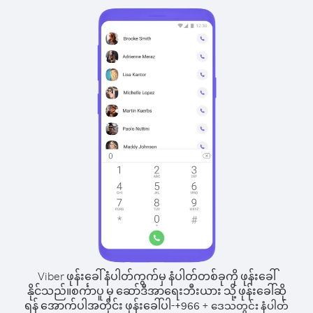
Viber ဖုန်းခေါ်နံပါတ်ကွက်မှ နံပါတ်တစ်ခုကို ဖုန်းခေါ်
နိုင်သည်။
စင်္ကာပူ မှ ဆော်ဒီအာရေးဘီးယား သို့ ဖုန်းခေါ်ဆို
ရန် အောက်ပါအတိုင်း ဖုန်းခေါ်ပါ-
+
+
966
ဒေသတွင်း နံပါတ်