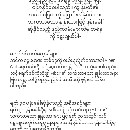
ပြောနိုင်စေပါသည်။ ကျွန်ုပ်တို့၏
အဆင်ပြေသလို ပြောင်းလဲနိုင်သော၊
သက်သာသော နှုန်းထားဖြင့် ဖုန်းခေါ်
ဆိုနိုင်သည့် နည်းလမ်းများထဲမှ တစ်ခု
ကို ရွေးချယ်ပါ-
ခရက်ဒစ် ပက်ကေ့ချ်များ
သင်က ငွေပမာဏ တစ်ခုခုကို ဝယ်ယူလိုက်သောအခါ Viber
Out ခရက်ဒစ်ကို သင့်ငွေလက်ကျန်ထဲသို့ ထည့်ပေးပါသည်။
သင့်ခရက်ဒစ်ကိုသုံး၍ Viber ၏ သက်သာသော နှုန်းထားများ
ဖြင့် ကမ္ဘာပေါ်ရှိ မည်သည့်နံပါတ်သို့မဆို ဖုန်းခေါ်ဆိုနိုင်
ပါသည်။
ရက် ၃၀ ဖုန်းခေါ်ဆိုနိုင်သည့် အစီအစဉ်များ
ရက် ၃၀ ဖုန်းခေါ်ဆိုမှု အစီအစဉ်ဖြင့် သင်သည် Viber ၏
သက်သာသော နှုန်းထားများဖြင့် ရက် ၃၀ အတွင်း သင်
ရွေးချယ်လိုက်သည့် နေရာဒေသသို့ နိုင်ငံတကာ ဖုန်းခေါ်ဆိုမှု
များကို လုပ်ဆောင်နိုင်သည်။