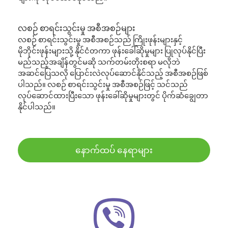
လစဉ် စာရင်းသွင်းမှု အစီအစဉ်များ
လစဉ် စာရင်းသွင်းမှု အစီအစဉ်သည် ကြိုးဖုန်းများနှင့်
မိုဘိုင်းဖုန်းများသို့ နိုင်ငံတကာ ဖုန်းခေါ်ဆိုမှုများ ပြုလုပ်နိုင်ပြီး
မည်သည့်အချိန်တွင်မဆို သက်တမ်းတိုးစရာ မလိုဘဲ
အဆင်ပြေသလို ပြောင်းလဲလုပ်ဆောင်နိုင်သည့် အစီအစဉ်ဖြစ်
ပါသည်။ လစဉ် စာရင်းသွင်းမှု အစီအစဉ်ဖြင့် သင်သည်
လုပ်ဆောင်ထားပြီးသော ဖုန်းခေါ်ဆိုမှုများတွင် ပိုက်ဆံချွေတာ
နိုင်ပါသည်။
နောက်ထပ် နေရာများ