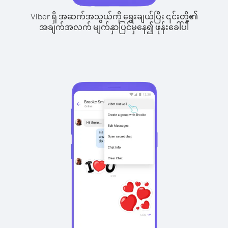
Viber ရှိ အဆက်အသွယ်ကို ရွေးချယ်ပြီး ၎င်းတို့၏
အချက်အလက် မျက်နှာပြင်မှနေ၍ ဖုန်းခေါ်ပါ