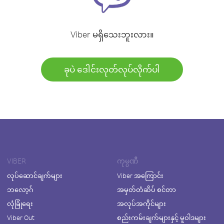
Viber မရှိသေးဘူးလား။
ခုပဲ ဒေါင်းလုတ်လုပ်လိုက်ပါ
VIBER
ကုမ္ပဏီ
လုပ်ဆောင်ချက်များ
Viber အကြောင်း
ဘလော့ဂ်
အမှတ်တံဆိပ် စင်တာ
လုံခြုံရေး
အလုပ်အကိုင်များ
Viber Out
စည်းကမ်းချက်များနှင့် မူဝါဒများ