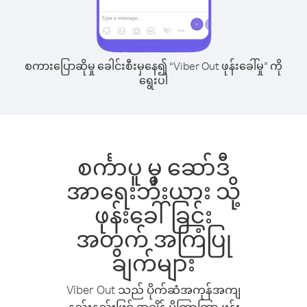
စကားပြောဆိုမှု ခေါင်းစီးမှနေ၍ “Viber Out ဖုန်းခေါ်မှု” ကို
ရွေးပါ
စင်္ကာပူ မှ ဆော်ဒီ
အာရေးဘီးယား သို့
ဖုန်းခေါ်ခြင်း
အတွက် အကြံပြု
ချက်များ
Viber Out သည် ပိုက်ဆံအကုန်အကျ
နည်းနည်းဖြင့် အချိန် ပိုကြာကြာ ဖုန်း