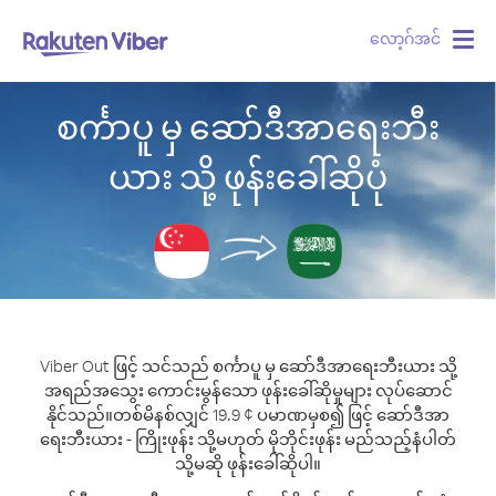
လော့ဂ်အင်
Togg
navig
စင်္ကာပူ မှ ဆော်ဒီအာရေးဘီး
ယား သို့ ဖုန်းခေါ်ဆိုပုံ
Viber Out ဖြင့် သင်သည် စင်္ကာပူ မှ ဆော်ဒီအာရေးဘီးယား သို့
အရည်အသွေး ကောင်းမွန်သော ဖုန်းခေါ်ဆိုမှုများ လုပ်ဆောင်
နိုင်သည်။
တစ်မိနစ်လျှင် 19.9 ¢ ပမာဏမှစ၍ ဖြင့် ဆော်ဒီအာ
ရေးဘီးယား - ကြိုးဖုန်း သို့မဟုတ် မိုဘိုင်းဖုန်း မည်သည့်နံပါတ်
သို့မဆို ဖုန်းခေါ်ဆိုပါ။