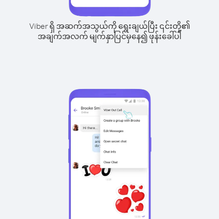
Viber ရှိ အဆက်အသွယ်ကို ရွေးချယ်ပြီး ၎င်းတို့၏
အချက်အလက် မျက်နှာပြင်မှနေ၍ ဖုန်းခေါ်ပါ