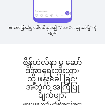
စကားပြောဆိုမှု ခေါင်းစီးမှနေ၍ “Viber Out ဖုန်းခေါ်မှု” ကို
ရွေးပါ
စိန့်ဟဲလ်နာ မှ ဆော်
ဒီအာရေးဘီးယား
သို့ ဖုန်းခေါ်ခြင်း
အတွက် အကြံပြု
ချက်များ
Viber Out သည် ပိုက်ဆံအကုန်အကျ