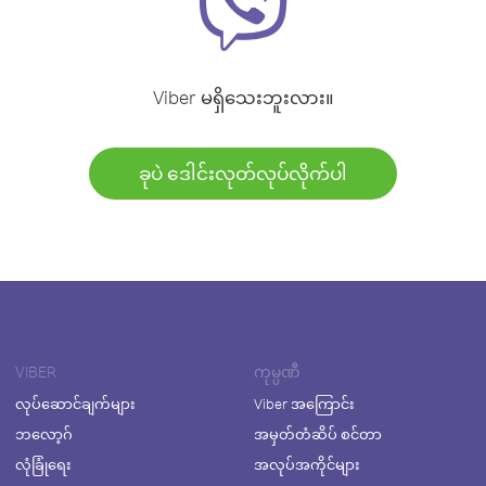
Viber မရှိသေးဘူးလား။
ခုပဲ ဒေါင်းလုတ်လုပ်လိုက်ပါ
VIBER
ကုမ္ပဏီ
လုပ်ဆောင်ချက်များ
Viber အကြောင်း
ဘလော့ဂ်
အမှတ်တံဆိပ် စင်တာ
လုံခြုံရေး
အလုပ်အကိုင်များ