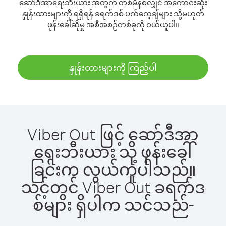
ဆော်ဒီအာရေးဘီးယား အတွက် တစ်မိနစ်လျှင် အကောင်းဆုံး
နှုန်းထားများကို ရရှိရန် ခရက်ဒစ် ပက်ကေ့ချ်များ သို့မဟုတ်
ဖုန်းခေါ်ဆိုမှု အစီအစဉ်တစ်ခုကို ဝယ်ယူပါ။
နှုန်းထားများကို ကြည့်ပါ
Viber Out ဖြင့် ဆော်ဒီအာ
ရေးဘီးယား သို့ ဖုန်းခေါ်
ခြင်းက လွယ်ကူပါသည်။
သင့်တွင် Viber Out ခရက်ဒ
စ်များ ရှိပါက သင်သည်-