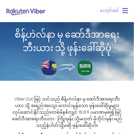
လော့ဂ်အင်
Togg
navig
စိန့်ဟဲလ်နာ မှ ဆော်ဒီအာရေး
ဘီးယား သို့ ဖုန်းခေါ်ဆိုပုံ
Viber Out ဖြင့် သင်သည် စိန့်ဟဲလ်နာ မှ ဆော်ဒီအာရေးဘီး
ယား သို့ အရည်အသွေး ကောင်းမွန်သော ဖုန်းခေါ်ဆိုမှုများ
လုပ်ဆောင်နိုင်သည်။
တစ်မိနစ်လျှင် 19.9 ¢ ပမာဏမှစ၍ ဖြင့်
ဆော်ဒီအာရေးဘီးယား - ကြိုးဖုန်း သို့မဟုတ် မိုဘိုင်းဖုန်း မည်
သည့်နံပါတ်သို့မဆို ဖုန်းခေါ်ဆိုပါ။