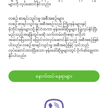
များကို လုပ်ဆောင်နိုင်သည်။
လစဉ် စာရင်းသွင်းမှု အစီအစဉ်များ
လစဉ် စာရင်းသွင်းမှု အစီအစဉ်သည် ကြိုးဖုန်းများနှင့်
မိုဘိုင်းဖုန်းများသို့ နိုင်ငံတကာ ဖုန်းခေါ်ဆိုမှုများ ပြုလုပ်နိုင်ပြီး
မည်သည့်အချိန်တွင်မဆို သက်တမ်းတိုးစရာ မလိုဘဲ
အဆင်ပြေသလို ပြောင်းလဲလုပ်ဆောင်နိုင်သည့် အစီအစဉ်ဖြစ်
ပါသည်။ လစဉ် စာရင်းသွင်းမှု အစီအစဉ်ဖြင့် သင်သည်
လုပ်ဆောင်ထားပြီးသော ဖုန်းခေါ်ဆိုမှုများတွင် ပိုက်ဆံချွေတာ
နိုင်ပါသည်။
နောက်ထပ် နေရာများ