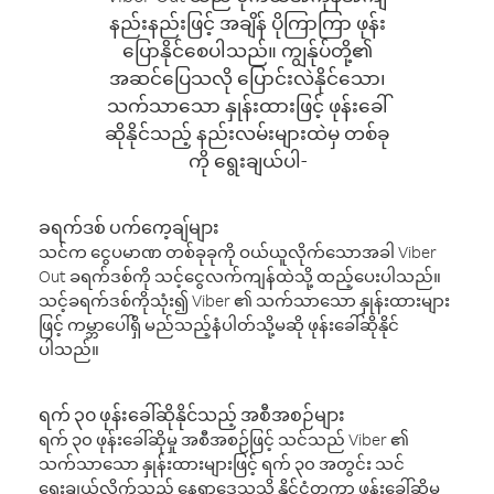
နည်းနည်းဖြင့် အချိန် ပိုကြာကြာ ဖုန်း
ပြောနိုင်စေပါသည်။ ကျွန်ုပ်တို့၏
အဆင်ပြေသလို ပြောင်းလဲနိုင်သော၊
သက်သာသော နှုန်းထားဖြင့် ဖုန်းခေါ်
ဆိုနိုင်သည့် နည်းလမ်းများထဲမှ တစ်ခု
ကို ရွေးချယ်ပါ-
ခရက်ဒစ် ပက်ကေ့ချ်များ
သင်က ငွေပမာဏ တစ်ခုခုကို ဝယ်ယူလိုက်သောအခါ Viber
Out ခရက်ဒစ်ကို သင့်ငွေလက်ကျန်ထဲသို့ ထည့်ပေးပါသည်။
သင့်ခရက်ဒစ်ကိုသုံး၍ Viber ၏ သက်သာသော နှုန်းထားများ
ဖြင့် ကမ္ဘာပေါ်ရှိ မည်သည့်နံပါတ်သို့မဆို ဖုန်းခေါ်ဆိုနိုင်
ပါသည်။
ရက် ၃၀ ဖုန်းခေါ်ဆိုနိုင်သည့် အစီအစဉ်များ
ရက် ၃၀ ဖုန်းခေါ်ဆိုမှု အစီအစဉ်ဖြင့် သင်သည် Viber ၏
သက်သာသော နှုန်းထားများဖြင့် ရက် ၃၀ အတွင်း သင်
ရွေးချယ်လိုက်သည့် နေရာဒေသသို့ နိုင်ငံတကာ ဖုန်းခေါ်ဆိုမှု