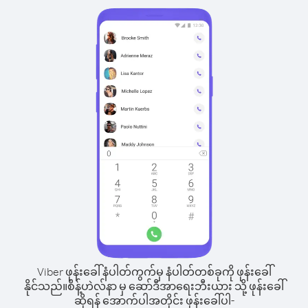
Viber ဖုန်းခေါ်နံပါတ်ကွက်မှ နံပါတ်တစ်ခုကို ဖုန်းခေါ်
နိုင်သည်။
စိန့်ဟဲလ်နာ မှ ဆော်ဒီအာရေးဘီးယား သို့ ဖုန်းခေါ်
ဆိုရန် အောက်ပါအတိုင်း ဖုန်းခေါ်ပါ-