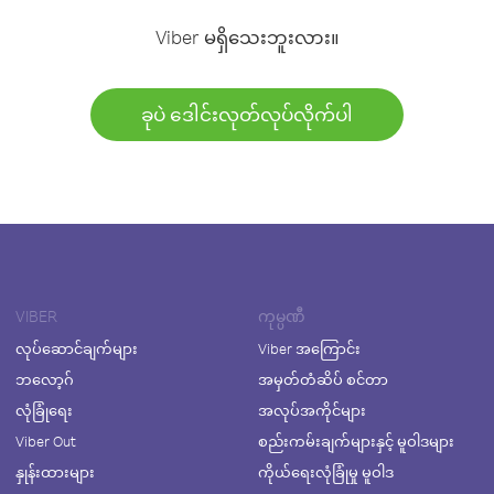
Viber မရှိသေးဘူးလား။
ခုပဲ ဒေါင်းလုတ်လုပ်လိုက်ပါ
VIBER
ကုမ္ပဏီ
လုပ်ဆောင်ချက်များ
Viber အကြောင်း
ဘလော့ဂ်
အမှတ်တံဆိပ် စင်တာ
လုံခြုံရေး
အလုပ်အကိုင်များ
Viber Out
စည်းကမ်းချက်များနှင့် မူဝါဒများ
နှုန်းထားများ
ကိုယ်ရေးလုံခြုံမှု မူဝါဒ