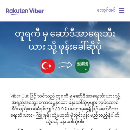
လော့ဂ်အင်
Togg
navig
တူရကီ မှ ဆော်ဒီအာရေးဘီး
ယား သို့ ဖုန်းခေါ်ဆိုပုံ
Viber Out ဖြင့် သင်သည် တူရကီ မှ ဆော်ဒီအာရေးဘီးယား သို့
အရည်အသွေး ကောင်းမွန်သော ဖုန်းခေါ်ဆိုမှုများ လုပ်ဆောင်
နိုင်သည်။
တစ်မိနစ်လျှင် 20.9 ¢ ပမာဏမှစ၍ ဖြင့် ဆော်ဒီအာ
ရေးဘီးယား - ကြိုးဖုန်း သို့မဟုတ် မိုဘိုင်းဖုန်း မည်သည့်နံပါတ်
သို့မဆို ဖုန်းခေါ်ဆိုပါ။