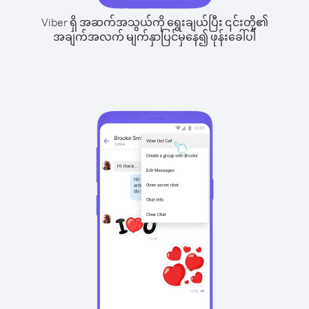
Viber ရှိ အဆက်အသွယ်ကို ရွေးချယ်ပြီး ၎င်းတို့၏
အချက်အလက် မျက်နှာပြင်မှနေ၍ ဖုန်းခေါ်ပါ