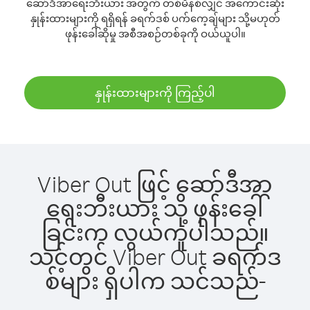
ဆော်ဒီအာရေးဘီးယား အတွက် တစ်မိနစ်လျှင် အကောင်းဆုံး
နှုန်းထားများကို ရရှိရန် ခရက်ဒစ် ပက်ကေ့ချ်များ သို့မဟုတ်
ဖုန်းခေါ်ဆိုမှု အစီအစဉ်တစ်ခုကို ဝယ်ယူပါ။
နှုန်းထားများကို ကြည့်ပါ
Viber Out ဖြင့် ဆော်ဒီအာ
ရေးဘီးယား သို့ ဖုန်းခေါ်
ခြင်းက လွယ်ကူပါသည်။
သင့်တွင် Viber Out ခရက်ဒ
စ်များ ရှိပါက သင်သည်-