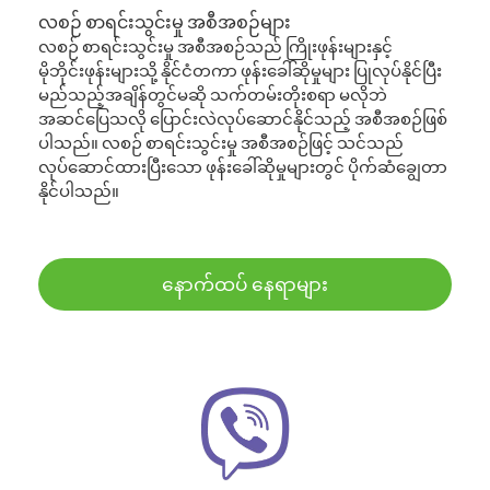
လစဉ် စာရင်းသွင်းမှု အစီအစဉ်များ
လစဉ် စာရင်းသွင်းမှု အစီအစဉ်သည် ကြိုးဖုန်းများနှင့်
မိုဘိုင်းဖုန်းများသို့ နိုင်ငံတကာ ဖုန်းခေါ်ဆိုမှုများ ပြုလုပ်နိုင်ပြီး
မည်သည့်အချိန်တွင်မဆို သက်တမ်းတိုးစရာ မလိုဘဲ
အဆင်ပြေသလို ပြောင်းလဲလုပ်ဆောင်နိုင်သည့် အစီအစဉ်ဖြစ်
ပါသည်။ လစဉ် စာရင်းသွင်းမှု အစီအစဉ်ဖြင့် သင်သည်
လုပ်ဆောင်ထားပြီးသော ဖုန်းခေါ်ဆိုမှုများတွင် ပိုက်ဆံချွေတာ
နိုင်ပါသည်။
နောက်ထပ် နေရာများ