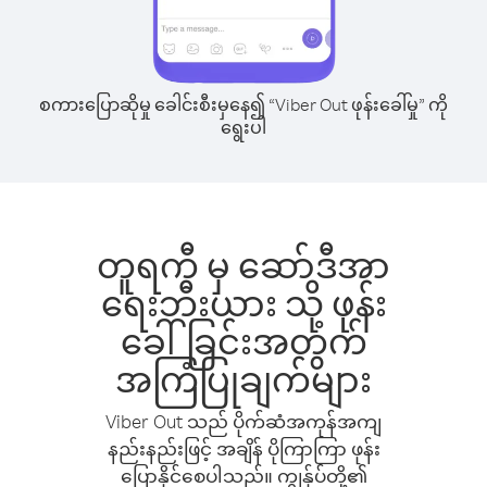
စကားပြောဆိုမှု ခေါင်းစီးမှနေ၍ “Viber Out ဖုန်းခေါ်မှု” ကို
ရွေးပါ
တူရကီ မှ ဆော်ဒီအာ
ရေးဘီးယား သို့ ဖုန်း
ခေါ်ခြင်းအတွက်
အကြံပြုချက်များ
Viber Out သည် ပိုက်ဆံအကုန်အကျ
နည်းနည်းဖြင့် အချိန် ပိုကြာကြာ ဖုန်း
ပြောနိုင်စေပါသည်။ ကျွန်ုပ်တို့၏