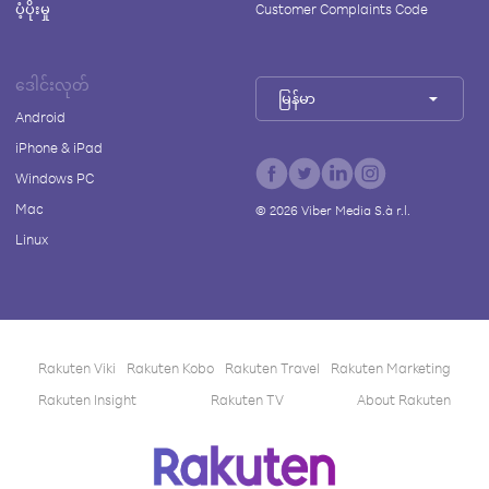
ပံ့ပိုးမှု
Customer Complaints Code
ဒေါင်းလုတ်
မြန်မာ
Android
iPhone & iPad
Windows PC
Mac
©
2026
Viber Media S.à r.l.
Linux
Rakuten Viki
Rakuten Kobo
Rakuten Travel
Rakuten Marketing
Rakuten Insight
Rakuten TV
About Rakuten