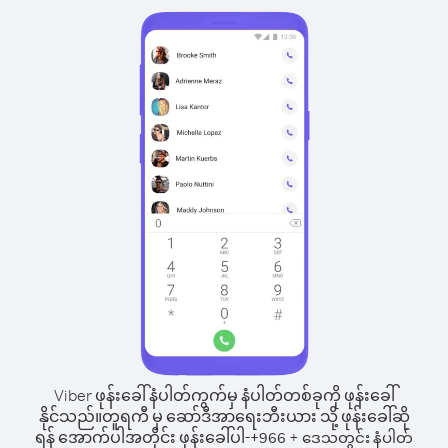
Viber ဖုန်းခေါ်နံပါတ်ကွက်မှ နံပါတ်တစ်ခုကို ဖုန်းခေါ်
နိုင်သည်။
တူရကီ မှ ဆော်ဒီအာရေးဘီးယား သို့ ဖုန်းခေါ်ဆို
ရန် အောက်ပါအတိုင်း ဖုန်းခေါ်ပါ-
+
+
966
ဒေသတွင်း နံပါတ်