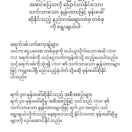
အဆင်ပြေသလို ပြောင်းလဲနိုင်သော၊
သက်သာသော နှုန်းထားဖြင့် ဖုန်းခေါ်
ဆိုနိုင်သည့် နည်းလမ်းများထဲမှ တစ်ခု
ကို ရွေးချယ်ပါ-
ခရက်ဒစ် ပက်ကေ့ချ်များ
သင်က ငွေပမာဏ တစ်ခုခုကို ဝယ်ယူလိုက်သောအခါ Viber
Out ခရက်ဒစ်ကို သင့်ငွေလက်ကျန်ထဲသို့ ထည့်ပေးပါသည်။
သင့်ခရက်ဒစ်ကိုသုံး၍ Viber ၏ သက်သာသော နှုန်းထားများ
ဖြင့် ကမ္ဘာပေါ်ရှိ မည်သည့်နံပါတ်သို့မဆို ဖုန်းခေါ်ဆိုနိုင်
ပါသည်။
ရက် ၃၀ ဖုန်းခေါ်ဆိုနိုင်သည့် အစီအစဉ်များ
ရက် ၃၀ ဖုန်းခေါ်ဆိုမှု အစီအစဉ်ဖြင့် သင်သည် Viber ၏
သက်သာသော နှုန်းထားများဖြင့် ရက် ၃၀ အတွင်း သင်
ရွေးချယ်လိုက်သည့် နေရာဒေသသို့ နိုင်ငံတကာ ဖုန်းခေါ်ဆိုမှု
များကို လုပ်ဆောင်နိုင်သည်။