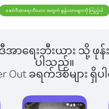
ဆော်ဒီအာရေးဘီးယား အတွက် နှုန်းထားများကို ကြည့်ပါ
်ဒီအာရေးဘီးယား သို့ ဖု
ပါသည်။
ber Out ခရက်ဒစ်များ ရှ