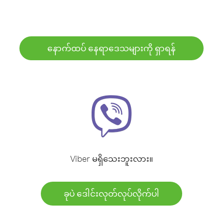
နောက်ထပ် နေရာဒေသများကို ရှာရန်
Viber မရှိသေးဘူးလား။
ခုပဲ ဒေါင်းလုတ်လုပ်လိုက်ပါ