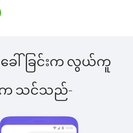
န်းခေါ်ခြင်းက လွယ်ကူ
ိပါက သင်သည်-