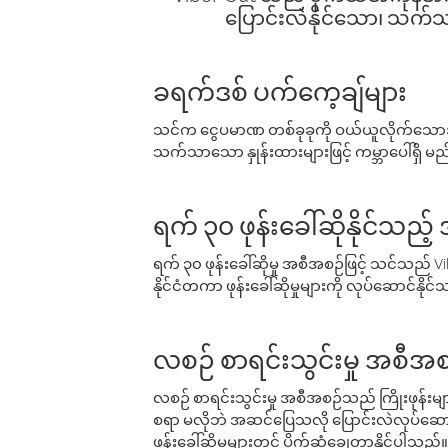
ပြောင်းလဲနိုင်သော၊ သက်သာသ
ခရက်ဒစ် ပက်ကေ့ချ်များ
သင်က ငွေပမာဏ တစ်ခုခုကို ဝယ်ယူလိုက်သောအခ
သက်သာသော နှုန်းထားများဖြင့် ကမ္ဘာပေါ်ရှိ မည်သ
ရက် ၃၀ ဖုန်းခေါ်ဆိုနိုင်သည့
ရက် ၃၀ ဖုန်းခေါ်ဆိုမှု အစီအစဉ်ဖြင့် သင်သည
နိုင်ငံတကာ ဖုန်းခေါ်ဆိုမှုများကို လုပ်ဆောင်နိုင
လစဉ် စာရင်းသွင်းမှု အစီအစ
လစဉ် စာရင်းသွင်းမှု အစီအစဉ်သည် ကြိုးဖုန်းများနှင
စရာ မလိုဘဲ အဆင်ပြေသလို ပြောင်းလဲလုပ်ဆောင
ဖုန်းခေါ်ဆိုမှုများတွင် ပိုက်ဆံချွေတာနိုင်ပါသည်။