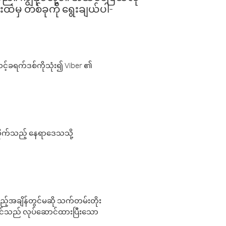
းထဲမှ တစ်ခုကို ရွေးချယ်ပါ-
့်ခရက်ဒစ်ကိုသုံး၍ Viber ၏
လိုက်သည့် နေရာဒေသသို့
 မည်သည့်အချိန်တွင်မဆို သက်တမ်းတိုး
 သင်သည် လုပ်ဆောင်ထားပြီးသော