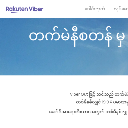
ဒေါင်းလုတ်
လုပ်ဆေ
တက်မဲနီစတန် မှ ဆ
Viber Out ဖြင့် သင်သည် တက်မဲန
တစ်မိနစ်လျှင် 19.9 ¢ ပမာဏမှစ
ဆော်ဒီအာရေးဘီးယား အတွက် တစ်မိနစ်လျှင် အက