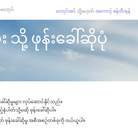
လော့ဂ်
လော့ဂ်အင်
သို့မဟုတ်
အကောင့် ဖန်တီးရန်
့ ဖုန်းခေါ်ဆိုပုံ
်ဆိုမှုများ လုပ်ဆောင်နိုင်သည်။
ံပါတ်သို့မဆို ဖုန်းခေါ်ဆိုပါ။
 ဖုန်းခေါ်ဆိုမှု အစီအစဉ်တစ်ခုကို ဝယ်ယူပါ။