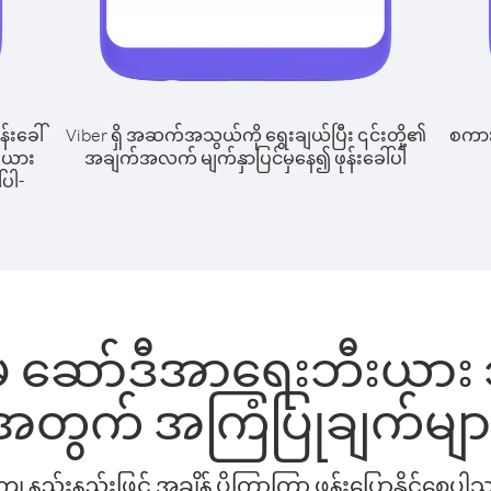
န်းခေါ်
Viber ရှိ အဆက်အသွယ်ကို ရွေးချယ်ပြီး ၎င်းတို့၏
စကားပ
းယား
အချက်အလက် မျက်နှာပြင်မှနေ၍ ဖုန်းခေါ်ပါ
်ပါ-
 ဆော်ဒီအာရေးဘီးယား သို့
အတွက် အကြံပြုချက်မျာ
နည်းနည်းဖြင့် အချိန် ပိုကြာကြာ ဖုန်းပြောနိုင်စေပ