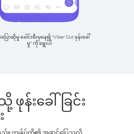
ြောဆိုမှု ခေါင်းစီးမှနေ၍ “Viber Out ဖုန်းခေါ်
မှု” ကို ရွေးပါ
 ဖုန်းခေါ်ခြင်း
း
ါသည်။ ကျွန်ုပ်တို့၏ အဆင်ပြေသလို