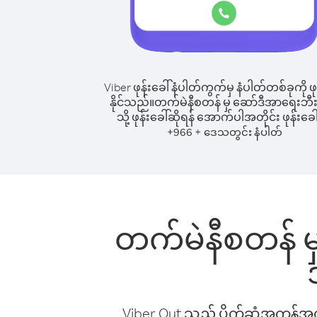
Viber ဖုန်းခေါ်နံပါတ်ကွက်မှ နံပါတ်တစ်ခုကို ဖု
နိုင်သည်။
တက်မဲနီစတန် မှ ဆော်ဒီအာရေးဘီ
သို့ ဖုန်းခေါ်ဆိုရန် အောက်ပါအတိုင်း ဖုန်းခေါ
+
+
966
ဒေသတွင်း နံပါတ်
တက်မဲနီစတန် မှ
Viber Out သည် ပိုက်ဆံအကုန်အကျ 