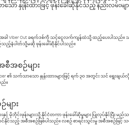
ော နှုန်းထားဖြင့် ဖုန်းခေါ်ဆိုနိုင်သည့် နည်းလမ်းမျာ
ါ Viber Out ခရက်ဒစ်ကို သင့်ငွေလက်ကျန်ထဲသို့ ထည့်ပေးပါသည်။ သင
ည့်နံပါတ်သို့မဆို ဖုန်းခေါ်ဆိုနိုင်ပါသည်။
် အစီအစဉ်များ
် Viber ၏ သက်သာသော နှုန်းထားများဖြင့် ရက် ၃၀ အတွင်း သင် ရွေးချယ်
်သည်။
ဉ်များ
့် မိုဘိုင်းဖုန်းများသို့ နိုင်ငံတကာ ဖုန်းခေါ်ဆိုမှုများ ပြုလုပ်နိုင်ပြီး
်နိုင်သည့် အစီအစဉ်ဖြစ်ပါသည်။ လစဉ် စာရင်းသွင်းမှု အစီအစဉ်ဖြင့်