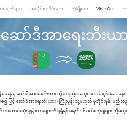
ာင်ချက်များ
အသိုင်းအဝိုင်းများ
လုံခြုံရေး
Viber Out
ဘ
ော်ဒီအာရေးဘီးယား သို
ီစတန် မှ ဆော်ဒီအာရေးဘီးယား သို့ အရည်အသွေး ကောင်းမွန်သော ဖုန်းခေါ
၍ ဖြင့် ဆော်ဒီအာရေးဘီးယား - ကြိုးဖုန်း သို့မဟုတ် မိုဘိုင်းဖုန်း မည်သည့်န
ောင်းဆုံး နှုန်းထားများကို ရရှိရန် ခရက်ဒစ် ပက်ကေ့ချ်များ သို့မဟုတ်