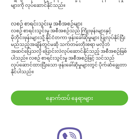
များကို လုပ်ဆောင်နိုင်သည်။
လစဉ် စာရင်းသွင်းမှု အစီအစဉ်များ
လစဉ် စာရင်းသွင်းမှု အစီအစဉ်သည် ကြိုးဖုန်းများနှင့်
မိုဘိုင်းဖုန်းများသို့ နိုင်ငံတကာ ဖုန်းခေါ်ဆိုမှုများ ပြုလုပ်နိုင်ပြီး
မည်သည့်အချိန်တွင်မဆို သက်တမ်းတိုးစရာ မလိုဘဲ
အဆင်ပြေသလို ပြောင်းလဲလုပ်ဆောင်နိုင်သည့် အစီအစဉ်ဖြစ်
ပါသည်။ လစဉ် စာရင်းသွင်းမှု အစီအစဉ်ဖြင့် သင်သည်
လုပ်ဆောင်ထားပြီးသော ဖုန်းခေါ်ဆိုမှုများတွင် ပိုက်ဆံချွေတာ
နိုင်ပါသည်။
နောက်ထပ် နေရာများ