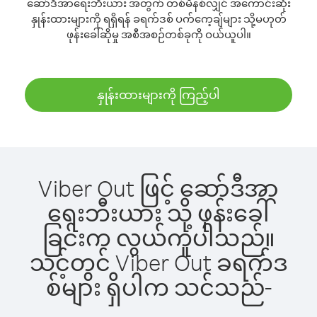
ဆော်ဒီအာရေးဘီးယား အတွက် တစ်မိနစ်လျှင် အကောင်းဆုံး
နှုန်းထားများကို ရရှိရန် ခရက်ဒစ် ပက်ကေ့ချ်များ သို့မဟုတ်
ဖုန်းခေါ်ဆိုမှု အစီအစဉ်တစ်ခုကို ဝယ်ယူပါ။
နှုန်းထားများကို ကြည့်ပါ
Viber Out ဖြင့် ဆော်ဒီအာ
ရေးဘီးယား သို့ ဖုန်းခေါ်
ခြင်းက လွယ်ကူပါသည်။
သင့်တွင် Viber Out ခရက်ဒ
စ်များ ရှိပါက သင်သည်-