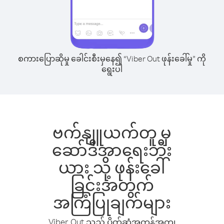
စကားပြောဆိုမှု ခေါင်းစီးမှနေ၍ “Viber Out ဖုန်းခေါ်မှု” ကို
ရွေးပါ
ဗက်နျူယက်တူ မှ
ဆော်ဒီအာရေးဘီး
ယား သို့ ဖုန်းခေါ်
ခြင်းအတွက်
အကြံပြုချက်များ
Viber Out သည် ပိုက်ဆံအကုန်အကျ