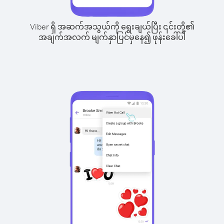
Viber ရှိ အဆက်အသွယ်ကို ရွေးချယ်ပြီး ၎င်းတို့၏
အချက်အလက် မျက်နှာပြင်မှနေ၍ ဖုန်းခေါ်ပါ