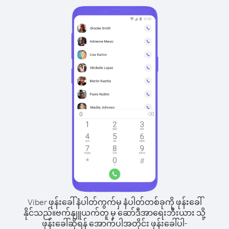
Viber ဖုန်းခေါ်နံပါတ်ကွက်မှ နံပါတ်တစ်ခုကို ဖုန်းခေါ်
နိုင်သည်။
ဗက်နျူယက်တူ မှ ဆော်ဒီအာရေးဘီးယား သို့
ဖုန်းခေါ်ဆိုရန် အောက်ပါအတိုင်း ဖုန်းခေါ်ပါ-