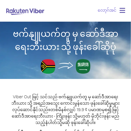
လော့ဂ်အင်
Togg
navig
ဗက်နျူယက်တူ မှ ဆော်ဒီအာ
ရေးဘီးယား သို့ ဖုန်းခေါ်ဆိုပုံ
Viber Out ဖြင့် သင်သည် ဗက်နျူယက်တူ မှ ဆော်ဒီအာရေး
ဘီးယား သို့ အရည်အသွေး ကောင်းမွန်သော ဖုန်းခေါ်ဆိုမှုများ
လုပ်ဆောင်နိုင်သည်။
တစ်မိနစ်လျှင် 19.9 ¢ ပမာဏမှစ၍ ဖြင့်
ဆော်ဒီအာရေးဘီးယား - ကြိုးဖုန်း သို့မဟုတ် မိုဘိုင်းဖုန်း မည်
သည့်နံပါတ်သို့မဆို ဖုန်းခေါ်ဆိုပါ။