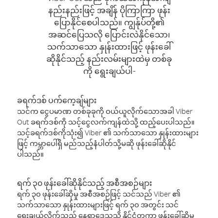
နည်းနည်းဖြင့် အချိန် ပိုကြာကြာ ဖုန်း
ပြောနိုင်စေပါသည်။ ကျွန်ုပ်တို့၏
အဆင်ပြေသလို ပြောင်းလဲနိုင်သော၊
သက်သာသော နှုန်းထားဖြင့် ဖုန်းခေါ်
ဆိုနိုင်သည့် နည်းလမ်းများထဲမှ တစ်ခု
ကို ရွေးချယ်ပါ-
ခရက်ဒစ် ပက်ကေ့ချ်များ
သင်က ငွေပမာဏ တစ်ခုခုကို ဝယ်ယူလိုက်သောအခါ Viber
Out ခရက်ဒစ်ကို သင့်ငွေလက်ကျန်ထဲသို့ ထည့်ပေးပါသည်။
သင့်ခရက်ဒစ်ကိုသုံး၍ Viber ၏ သက်သာသော နှုန်းထားများ
ဖြင့် ကမ္ဘာပေါ်ရှိ မည်သည့်နံပါတ်သို့မဆို ဖုန်းခေါ်ဆိုနိုင်
ပါသည်။
ရက် ၃၀ ဖုန်းခေါ်ဆိုနိုင်သည့် အစီအစဉ်များ
ရက် ၃၀ ဖုန်းခေါ်ဆိုမှု အစီအစဉ်ဖြင့် သင်သည် Viber ၏
သက်သာသော နှုန်းထားများဖြင့် ရက် ၃၀ အတွင်း သင်
ရွေးချယ်လိုက်သည့် နေရာဒေသသို့ နိုင်ငံတကာ ဖုန်းခေါ်ဆိုမှု