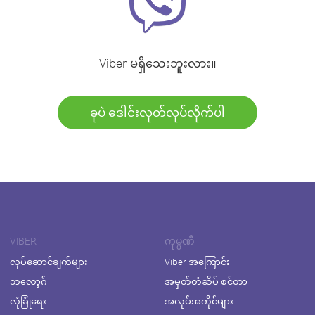
Viber မရှိသေးဘူးလား။
ခုပဲ ဒေါင်းလုတ်လုပ်လိုက်ပါ
VIBER
ကုမ္ပဏီ
လုပ်ဆောင်ချက်များ
Viber အကြောင်း
ဘလော့ဂ်
အမှတ်တံဆိပ် စင်တာ
လုံခြုံရေး
အလုပ်အကိုင်များ