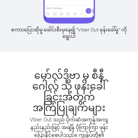
စကားပြောဆိုမှု ခေါင်းစီးမှနေ၍ “Viber Out ဖုန်းခေါ်မှု” ကို
ရွေးပါ
မော်လ်ဒိုဗာ မှ စီနီ
ဂေါလ် သို့ ဖုန်းခေါ်
ခြင်းအတွက်
အကြံပြုချက်များ
Viber Out သည် ပိုက်ဆံအကုန်အကျ
နည်းနည်းဖြင့် အချိန် ပိုကြာကြာ ဖုန်း
ပြောနိုင်စေပါသည်။ ကျွန်ုပ်တို့၏