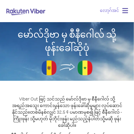
လော့ဂ်အင်
Togg
navig
မော်လ်ဒိုဗာ မှ စီနီဂေါလ် သို့
ဖုန်းခေါ်ဆိုပုံ
Viber Out ဖြင့် သင်သည် မော်လ်ဒိုဗာ မှ စီနီဂေါလ် သို့
အရည်အသွေး ကောင်းမွန်သော ဖုန်းခေါ်ဆိုမှုများ လုပ်ဆောင်
နိုင်သည်။
တစ်မိနစ်လျှင် 32.5 ¢ ပမာဏမှစ၍ ဖြင့် စီနီဂေါလ် -
ကြိုးဖုန်း သို့မဟုတ် မိုဘိုင်းဖုန်း မည်သည့်နံပါတ်သို့မဆို ဖုန်း
ခေါ်ဆိုပါ။