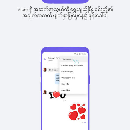
Viber ရှိ အဆက်အသွယ်ကို ရွေးချယ်ပြီး ၎င်းတို့၏
အချက်အလက် မျက်နှာပြင်မှနေ၍ ဖုန်းခေါ်ပါ