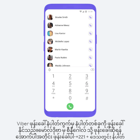
Viber ဖုန်းခေါ်နံပါတ်ကွက်မှ နံပါတ်တစ်ခုကို ဖုန်းခေါ်
နိုင်သည်။
မော်လ်ဒိုဗာ မှ စီနီဂေါလ် သို့ ဖုန်းခေါ်ဆိုရန်
အောက်ပါအတိုင်း ဖုန်းခေါ်ပါ-
+
+
221
ဒေသတွင်း နံပါတ်