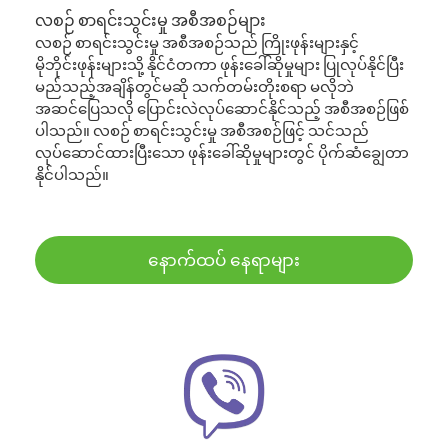
လစဉ် စာရင်းသွင်းမှု အစီအစဉ်များ
လစဉ် စာရင်းသွင်းမှု အစီအစဉ်သည် ကြိုးဖုန်းများနှင့်
မိုဘိုင်းဖုန်းများသို့ နိုင်ငံတကာ ဖုန်းခေါ်ဆိုမှုများ ပြုလုပ်နိုင်ပြီး
မည်သည့်အချိန်တွင်မဆို သက်တမ်းတိုးစရာ မလိုဘဲ
အဆင်ပြေသလို ပြောင်းလဲလုပ်ဆောင်နိုင်သည့် အစီအစဉ်ဖြစ်
ပါသည်။ လစဉ် စာရင်းသွင်းမှု အစီအစဉ်ဖြင့် သင်သည်
လုပ်ဆောင်ထားပြီးသော ဖုန်းခေါ်ဆိုမှုများတွင် ပိုက်ဆံချွေတာ
နိုင်ပါသည်။
နောက်ထပ် နေရာများ