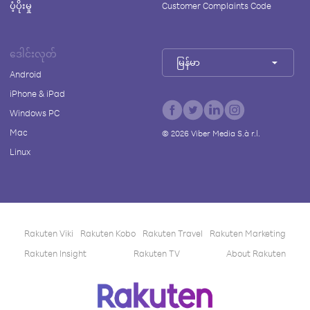
ပံ့ပိုးမှု
Customer Complaints Code
ဒေါင်းလုတ်
မြန်မာ
Android
iPhone & iPad
Windows PC
Mac
©
2026
Viber Media S.à r.l.
Linux
Rakuten Viki
Rakuten Kobo
Rakuten Travel
Rakuten Marketing
Rakuten Insight
Rakuten TV
About Rakuten