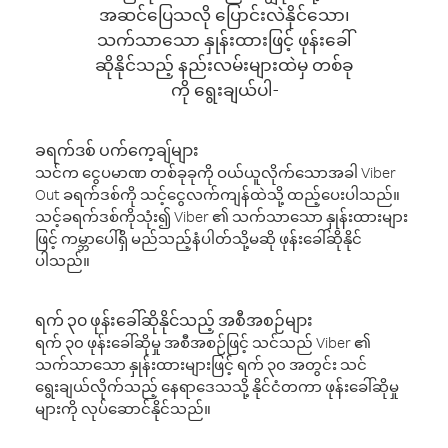
အဆင်ပြေသလို ပြောင်းလဲနိုင်သော၊
သက်သာသော နှုန်းထားဖြင့် ဖုန်းခေါ်
ဆိုနိုင်သည့် နည်းလမ်းများထဲမှ တစ်ခု
ကို ရွေးချယ်ပါ-
ခရက်ဒစ် ပက်ကေ့ချ်များ
သင်က ငွေပမာဏ တစ်ခုခုကို ဝယ်ယူလိုက်သောအခါ Viber
Out ခရက်ဒစ်ကို သင့်ငွေလက်ကျန်ထဲသို့ ထည့်ပေးပါသည်။
သင့်ခရက်ဒစ်ကိုသုံး၍ Viber ၏ သက်သာသော နှုန်းထားများ
ဖြင့် ကမ္ဘာပေါ်ရှိ မည်သည့်နံပါတ်သို့မဆို ဖုန်းခေါ်ဆိုနိုင်
ပါသည်။
ရက် ၃၀ ဖုန်းခေါ်ဆိုနိုင်သည့် အစီအစဉ်များ
ရက် ၃၀ ဖုန်းခေါ်ဆိုမှု အစီအစဉ်ဖြင့် သင်သည် Viber ၏
သက်သာသော နှုန်းထားများဖြင့် ရက် ၃၀ အတွင်း သင်
ရွေးချယ်လိုက်သည့် နေရာဒေသသို့ နိုင်ငံတကာ ဖုန်းခေါ်ဆိုမှု
များကို လုပ်ဆောင်နိုင်သည်။