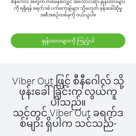
စီနီဂေါလ် အတွက် တစ်မိနစ်လျှင် အကောင်းဆုံး နှုန်းထားများ
ကို ရရှိရန် ခရက်ဒစ် ပက်ကေ့ချ်များ သို့မဟုတ် ဖုန်းခေါ်ဆိုမှု
အစီအစဉ်တစ်ခုကို ဝယ်ယူပါ။
နှုန်းထားများကို ကြည့်ပါ
Viber Out ဖြင့် စီနီဂေါလ် သို့
ဖုန်းခေါ်ခြင်းက လွယ်ကူ
ပါသည်။
သင့်တွင် Viber Out ခရက်ဒ
စ်များ ရှိပါက သင်သည်-