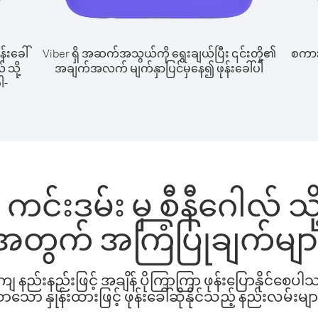
န်းခေါ်
Viber ရှိ အဆက်အသွယ်ကို ရွေးချယ်ပြီး ၎င်းတို့၏
စကားပ
 သို့
အချက်အလက် မျက်နှာပြင်မှနေ၍ ဖုန်းခေါ်ပါ
ါ-
င်းဒမ်း မှ စီနီဂေါလ် သို့
အတွက် အကြံပြုချက်မျာ
နည်းနည်းဖြင့် အချိန် ပိုကြာကြာ ဖုန်းပြောနိုင်စေပ
ော နှုန်းထားဖြင့် ဖုန်းခေါ်ဆိုနိုင်သည့် နည်းလမ်းမျာ