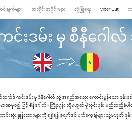
ာင်ချက်များ
အသိုင်းအဝိုင်းများ
လုံခြုံရေး
Viber Out
ဘ
်းဒမ်း မှ စီနီဂေါလ် သို့
က်တက်ဒ် ကင်းဒမ်း မှ စီနီဂေါလ် သို့ အရည်အသွေး ကောင်းမွန်သော ဖုန်းခေါ်
ာဏမှစ၍ ဖြင့် စီနီဂေါလ် - ကြိုးဖုန်း သို့မဟုတ် မိုဘိုင်းဖုန်း မည်သည့်နံပါတ်
်းဆုံး နှုန်းထားများကို ရရှိရန် ခရက်ဒစ် ပက်ကေ့ချ်များ သို့မဟုတ် ဖုန်