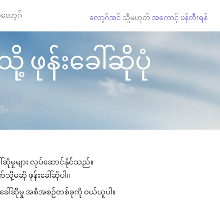
လော့ဂ်
လော့ဂ်အင်
သို့မဟုတ်
အကောင့် ဖန်တီးရန်
 ဖုန်းခေါ်ဆိုပုံ
ဆိုမှုများ လုပ်ဆောင်နိုင်သည်။
သို့မဆို ဖုန်းခေါ်ဆိုပါ။
းခေါ်ဆိုမှု အစီအစဉ်တစ်ခုကို ဝယ်ယူပါ။