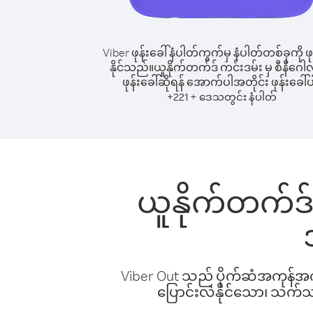
Viber ဖုန်းခေါ်နံပါတ်ကွက်မှ နံပါတ်တစ်ခုကို ဖု
နိုင်သည်။
ယူနိုက်တက်ဒ် ကင်းဒမ်း မှ စီနီဂေါလ်
ဖုန်းခေါ်ဆိုရန် အောက်ပါအတိုင်း ဖုန်းခေါ်ပ
+
+
221
ဒေသတွင်း နံပါတ်
ယူနိုက်တက်ဒ် က
Viber Out သည် ပိုက်ဆံအကုန်အကျ 
ပြောင်းလဲနိုင်သော၊ သက်သာသ