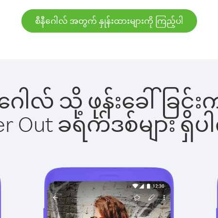
စီနီဂေါလ် အတွက် နှုန်းထားများကို ကြည့်ပါ
ီနီဂေါလ် သို့ ဖုန်းခေါ်ခ
ber Out ခရက်ဒစ်များ ရှ