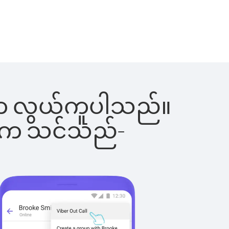
ြင်းက လွယ်ကူပါသည်။
ိပါက သင်သည်-