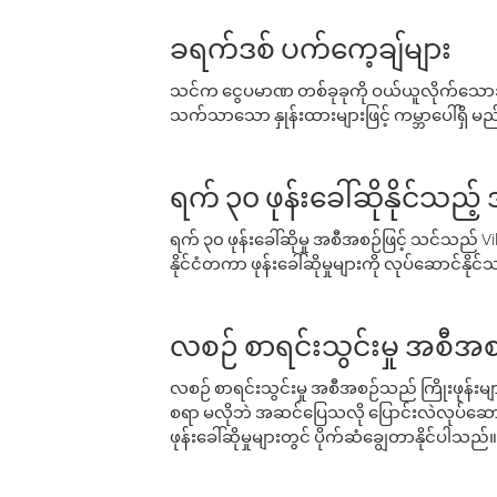
ခရက်ဒစ် ပက်ကေ့ချ်များ
သင်က ငွေပမာဏ တစ်ခုခုကို ဝယ်ယူလိုက်သောအခ
သက်သာသော နှုန်းထားများဖြင့် ကမ္ဘာပေါ်ရှိ မည်သ
ရက် ၃၀ ဖုန်းခေါ်ဆိုနိုင်သည့
ရက် ၃၀ ဖုန်းခေါ်ဆိုမှု အစီအစဉ်ဖြင့် သင်သည
နိုင်ငံတကာ ဖုန်းခေါ်ဆိုမှုများကို လုပ်ဆောင်နိုင
လစဉ် စာရင်းသွင်းမှု အစီအစ
လစဉ် စာရင်းသွင်းမှု အစီအစဉ်သည် ကြိုးဖုန်းများနှင
စရာ မလိုဘဲ အဆင်ပြေသလို ပြောင်းလဲလုပ်ဆောင
ဖုန်းခေါ်ဆိုမှုများတွင် ပိုက်ဆံချွေတာနိုင်ပါသည်။