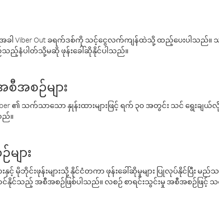
ါ Viber Out ခရက်ဒစ်ကို သင့်ငွေလက်ကျန်ထဲသို့ ထည့်ပေးပါသည်။ သင
ည့်နံပါတ်သို့မဆို ဖုန်းခေါ်ဆိုနိုင်ပါသည်။
် အစီအစဉ်များ
် Viber ၏ သက်သာသော နှုန်းထားများဖြင့် ရက် ၃၀ အတွင်း သင် ရွေးချယ်
်သည်။
ဉ်များ
့် မိုဘိုင်းဖုန်းများသို့ နိုင်ငံတကာ ဖုန်းခေါ်ဆိုမှုများ ပြုလုပ်နိုင်ပြီး
်နိုင်သည့် အစီအစဉ်ဖြစ်ပါသည်။ လစဉ် စာရင်းသွင်းမှု အစီအစဉ်ဖြင့်