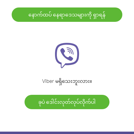
နောက်ထပ် နေရာဒေသများကို ရှာရန်
Viber မရှိသေးဘူးလား။
ခုပဲ ဒေါင်းလုတ်လုပ်လိုက်ပါ