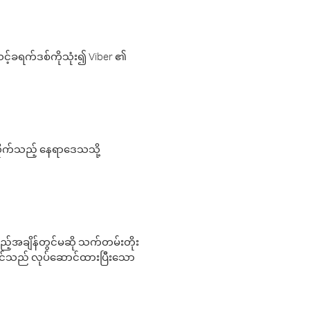
့်ခရက်ဒစ်ကိုသုံး၍ Viber ၏
လိုက်သည့် နေရာဒေသသို့
 မည်သည့်အချိန်တွင်မဆို သက်တမ်းတိုး
 သင်သည် လုပ်ဆောင်ထားပြီးသော