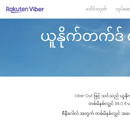
ဒေါင်းလုတ်
လုပ်ဆေ
ယူနိုက်တက်ဒ် ကင
Viber Out ဖြင့် သင်သည် ယူနို
တစ်မိနစ်လျှင် 39.0 ¢ ပမ
စီနီဂေါလ် အတွက် တစ်မိနစ်လျှင် အကောင