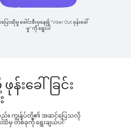
ြောဆိုမှု ခေါင်းစီးမှနေ၍ “Viber Out ဖုန်းခေါ်
မှု” ကို ရွေးပါ
 ဖုန်းခေါ်ခြင်း
း
ါသည်။ ကျွန်ုပ်တို့၏ အဆင်ပြေသလို
းထဲမှ တစ်ခုကို ရွေးချယ်ပါ-