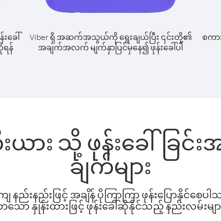
န်းခေါ်
Viber ရှိ အဆက်အသွယ်ကို ရွေးချယ်ပြီး ၎င်းတို့၏
စကားပ
ိုရန်
အချက်အလက် မျက်နှာပြင်မှနေ၍ ဖုန်းခေါ်ပါ
ီးယား သို့ ဖုန်းခေါ်ခြင
ချက်များ
နည်းနည်းဖြင့် အချိန် ပိုကြာကြာ ဖုန်းပြောနိုင်စေပ
ော နှုန်းထားဖြင့် ဖုန်းခေါ်ဆိုနိုင်သည့် နည်းလမ်းမျာ