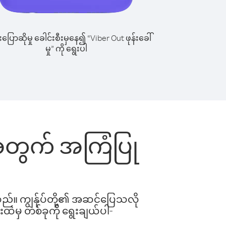
ြောဆိုမှု ခေါင်းစီးမှနေ၍ “Viber Out ဖုန်းခေါ်
မှု” ကို ရွေးပါ
်းအတွက် အကြံပြု
ါသည်။ ကျွန်ုပ်တို့၏ အဆင်ပြေသလို
းထဲမှ တစ်ခုကို ရွေးချယ်ပါ-