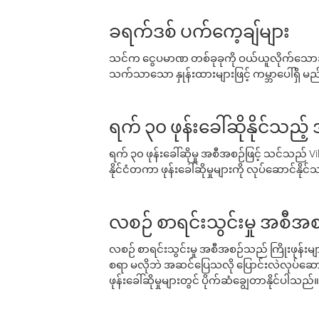
ခရက်ဒစ် ပက်ကေ့ချ်များ
သင်က ငွေပမာဏ တစ်ခုခုကို ဝယ်ယူလိုက်သောအခ
သက်သာသော နှုန်းထားများဖြင့် ကမ္ဘာပေါ်ရှိ မည်သ
ရက် ၃၀ ဖုန်းခေါ်ဆိုနိုင်သည့
ရက် ၃၀ ဖုန်းခေါ်ဆိုမှု အစီအစဉ်ဖြင့် သင်သည
နိုင်ငံတကာ ဖုန်းခေါ်ဆိုမှုများကို လုပ်ဆောင်နိုင
လစဉ် စာရင်းသွင်းမှု အစီအစ
လစဉ် စာရင်းသွင်းမှု အစီအစဉ်သည် ကြိုးဖုန်းများနှင
စရာ မလိုဘဲ အဆင်ပြေသလို ပြောင်းလဲလုပ်ဆောင
ဖုန်းခေါ်ဆိုမှုများတွင် ပိုက်ဆံချွေတာနိုင်ပါသည်။