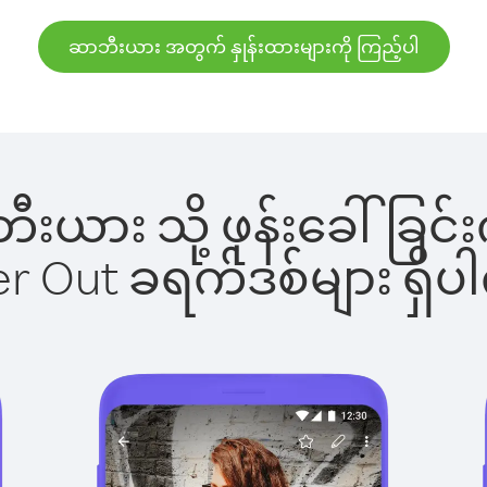
ဆာဘီးယား အတွက် နှုန်းထားများကို ကြည့်ပါ
ာဘီးယား သို့ ဖုန်းခေါ်ခ
ber Out ခရက်ဒစ်များ ရှ