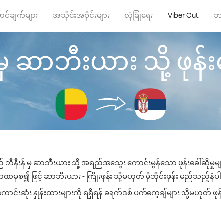
ာင်ချက်များ
အသိုင်းအဝိုင်းများ
လုံခြုံရေး
Viber Out
ဘ
မှ ဆာဘီးယား သို့ ဖုန်းခ
် ဘီနီးန် မှ ဆာဘီးယား သို့ အရည်အသွေး ကောင်းမွန်သော ဖုန်းခေါ်ဆိုမှုမ
ာဏမှစ၍ ဖြင့် ဆာဘီးယား - ကြိုးဖုန်း သို့မဟုတ် မိုဘိုင်းဖုန်း မည်သည့်နံပါတ်
းဆုံး နှုန်းထားများကို ရရှိရန် ခရက်ဒစ် ပက်ကေ့ချ်များ သို့မဟုတ် ဖုန်