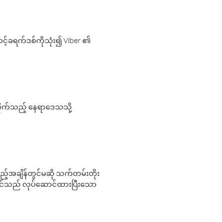
့်ခရက်ဒစ်ကိုသုံး၍ Viber ၏
လိုက်သည့် နေရာဒေသသို့
 မည်သည့်အချိန်တွင်မဆို သက်တမ်းတိုး
 သင်သည် လုပ်ဆောင်ထားပြီးသော