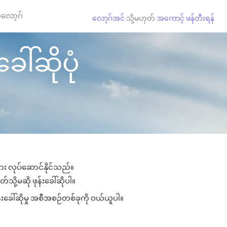
လော့ဂ်
လော့ဂ်အင်
သို့မဟုတ်
အကောင့် ဖန်တီးရန်
ေါ်ဆိုပုံ
ျား လုပ်ဆောင်နိုင်သည်။
သို့မဆို ဖုန်းခေါ်ဆိုပါ။
းခေါ်ဆိုမှု အစီအစဉ်တစ်ခုကို ဝယ်ယူပါ။