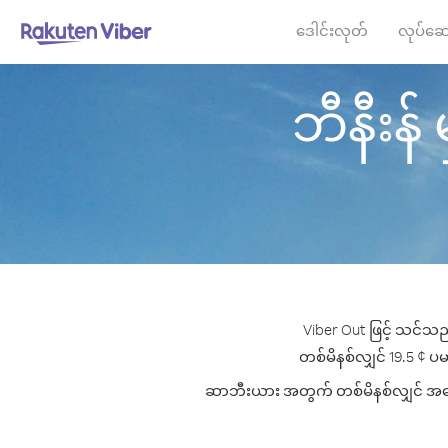
ဒေါင်းလုတ်
လုပ်ဆေ
ဘီနီးန် 
Viber Out ဖြင့် သင်သည
တစ်မိနစ်လျှင် 19.5 ¢ ပမ
ဆာဘီးယား အတွက် တစ်မိနစ်လျှင် အကောင်