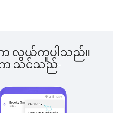
ြင်းက လွယ်ကူပါသည်။
ိပါက သင်သည်-