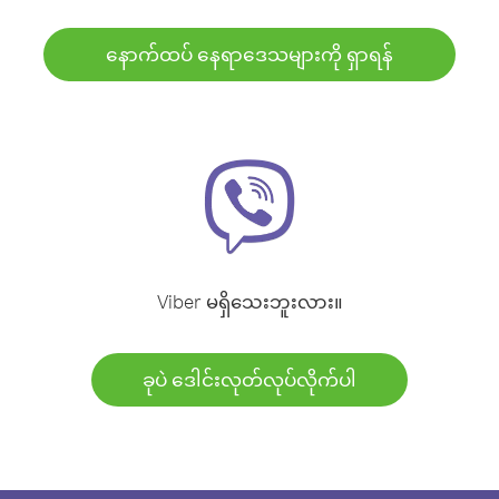
နောက်ထပ် နေရာဒေသများကို ရှာရန်
Viber မရှိသေးဘူးလား။
ခုပဲ ဒေါင်းလုတ်လုပ်လိုက်ပါ