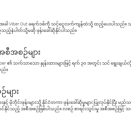
ါ Viber Out ခရက်ဒစ်ကို သင့်ငွေလက်ကျန်ထဲသို့ ထည့်ပေးပါသည်။ သင
ည့်နံပါတ်သို့မဆို ဖုန်းခေါ်ဆိုနိုင်ပါသည်။
် အစီအစဉ်များ
် Viber ၏ သက်သာသော နှုန်းထားများဖြင့် ရက် ၃၀ အတွင်း သင် ရွေးချယ်
်သည်။
ဉ်များ
့် မိုဘိုင်းဖုန်းများသို့ နိုင်ငံတကာ ဖုန်းခေါ်ဆိုမှုများ ပြုလုပ်နိုင်ပြီး
်နိုင်သည့် အစီအစဉ်ဖြစ်ပါသည်။ လစဉ် စာရင်းသွင်းမှု အစီအစဉ်ဖြင့်