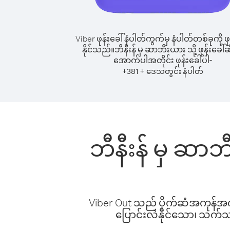
Viber ဖုန်းခေါ်နံပါတ်ကွက်မှ နံပါတ်တစ်ခုကို ဖု
နိုင်သည်။
ဘီနီးန် မှ ဆာဘီးယား သို့ ဖုန်းခေါ်ဆ
အောက်ပါအတိုင်း ဖုန်းခေါ်ပါ-
+
+
381
ဒေသတွင်း နံပါတ်
ဘီနီးန် မှ ဆာဘ
Viber Out သည် ပိုက်ဆံအကုန်အကျ 
ပြောင်းလဲနိုင်သော၊ သက်သာသ