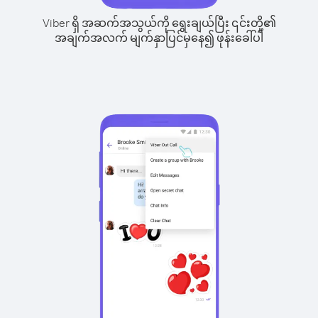
Viber ရှိ အဆက်အသွယ်ကို ရွေးချယ်ပြီး ၎င်းတို့၏
အချက်အလက် မျက်နှာပြင်မှနေ၍ ဖုန်းခေါ်ပါ