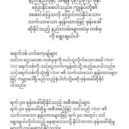
ပြောနိုင်စေပါသည်။ ကျွန်ုပ်တို့၏
အဆင်ပြေသလို ပြောင်းလဲနိုင်သော၊
သက်သာသော နှုန်းထားဖြင့် ဖုန်းခေါ်
ဆိုနိုင်သည့် နည်းလမ်းများထဲမှ တစ်ခု
ကို ရွေးချယ်ပါ-
ခရက်ဒစ် ပက်ကေ့ချ်များ
သင်က ငွေပမာဏ တစ်ခုခုကို ဝယ်ယူလိုက်သောအခါ Viber
Out ခရက်ဒစ်ကို သင့်ငွေလက်ကျန်ထဲသို့ ထည့်ပေးပါသည်။
သင့်ခရက်ဒစ်ကိုသုံး၍ Viber ၏ သက်သာသော နှုန်းထားများ
ဖြင့် ကမ္ဘာပေါ်ရှိ မည်သည့်နံပါတ်သို့မဆို ဖုန်းခေါ်ဆိုနိုင်
ပါသည်။
ရက် ၃၀ ဖုန်းခေါ်ဆိုနိုင်သည့် အစီအစဉ်များ
ရက် ၃၀ ဖုန်းခေါ်ဆိုမှု အစီအစဉ်ဖြင့် သင်သည် Viber ၏
သက်သာသော နှုန်းထားများဖြင့် ရက် ၃၀ အတွင်း သင်
ရွေးချယ်လိုက်သည့် နေရာဒေသသို့ နိုင်ငံတကာ ဖုန်းခေါ်ဆိုမှု
များကို လုပ်ဆောင်နိုင်သည်။