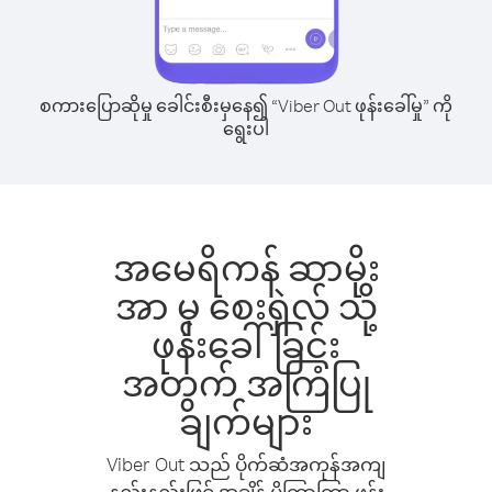
စကားပြောဆိုမှု ခေါင်းစီးမှနေ၍ “Viber Out ဖုန်းခေါ်မှု” ကို
ရွေးပါ
အမေရိကန် ဆာမိုး
အာ မှ စေးရှဲလ် သို့
ဖုန်းခေါ်ခြင်း
အတွက် အကြံပြု
ချက်များ
Viber Out သည် ပိုက်ဆံအကုန်အကျ
နည်းနည်းဖြင့် အချိန် ပိုကြာကြာ ဖုန်း