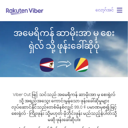
လော့ဂ်အင်
Togg
navig
အမေရိကန် ဆာမိုးအာ မှ စေး
ရှဲလ် သို့ ဖုန်းခေါ်ဆိုပုံ
Viber Out ဖြင့် သင်သည် အမေရိကန် ဆာမိုးအာ မှ စေးရှဲလ်
သို့ အရည်အသွေး ကောင်းမွန်သော ဖုန်းခေါ်ဆိုမှုများ
လုပ်ဆောင်နိုင်သည်။
တစ်မိနစ်လျှင် 99.0 ¢ ပမာဏမှစ၍ ဖြင့်
စေးရှဲလ် - ကြိုးဖုန်း သို့မဟုတ် မိုဘိုင်းဖုန်း မည်သည့်နံပါတ်သို့
မဆို ဖုန်းခေါ်ဆိုပါ။