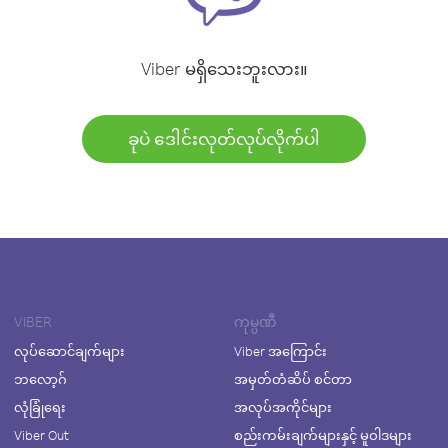
Viber မရှိသေးဘူးလား။
ခုပဲ ဒေါင်းလုတ်လုပ်လိုက်ပါ
VIBER
ကုမ္ပဏီ
လုပ်ဆောင်ချက်များ
Viber အကြောင်း
ဘလော့ဂ်
အမှတ်တံဆိပ် စင်တာ
လုံခြုံရေး
အလုပ်အကိုင်များ
Viber Out
စည်းကမ်းချက်များနှင့် မူဝါဒများ