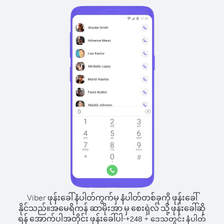
Viber ဖုန်းခေါ်နံပါတ်ကွက်မှ နံပါတ်တစ်ခုကို ဖုန်းခေါ်
နိုင်သည်။
အမေရိကန် ဆာမိုးအာ မှ စေးရှဲလ် သို့ ဖုန်းခေါ်ဆို
ရန် အောက်ပါအတိုင်း ဖုန်းခေါ်ပါ-
+
+
248
ဒေသတွင်း နံပါတ်