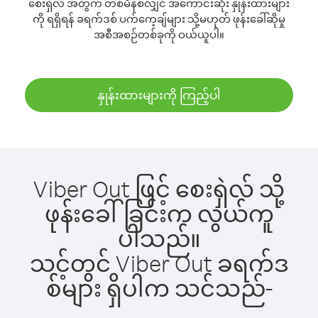
စေးရှဲလ် အတွက် တစ်မိနစ်လျှင် အကောင်းဆုံး နှုန်းထားများ
ကို ရရှိရန် ခရက်ဒစ် ပက်ကေ့ချ်များ သို့မဟုတ် ဖုန်းခေါ်ဆိုမှု
အစီအစဉ်တစ်ခုကို ဝယ်ယူပါ။
နှုန်းထားများကို ကြည့်ပါ
Viber Out ဖြင့် စေးရှဲလ် သို့
ဖုန်းခေါ်ခြင်းက လွယ်ကူ
ပါသည်။
သင့်တွင် Viber Out ခရက်ဒ
စ်များ ရှိပါက သင်သည်-