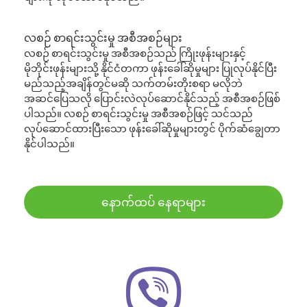
လစဉ် စာရင်းသွင်းမှု အစီအစဉ်များ
လစဉ် စာရင်းသွင်းမှု အစီအစဉ်သည် ကြိုးဖုန်းများနှင့်
မိုဘိုင်းဖုန်းများသို့ နိုင်ငံတကာ ဖုန်းခေါ်ဆိုမှုများ ပြုလုပ်နိုင်ပြီး
မည်သည့်အချိန်တွင်မဆို သက်တမ်းတိုးစရာ မလိုဘဲ
အဆင်ပြေသလို ပြောင်းလဲလုပ်ဆောင်နိုင်သည့် အစီအစဉ်ဖြစ်
ပါသည်။ လစဉ် စာရင်းသွင်းမှု အစီအစဉ်ဖြင့် သင်သည်
လုပ်ဆောင်ထားပြီးသော ဖုန်းခေါ်ဆိုမှုများတွင် ပိုက်ဆံချွေတာ
နိုင်ပါသည်။
နောက်ထပ် နေရာများ