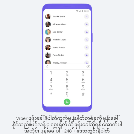
Viber ဖုန်းခေါ်နံပါတ်ကွက်မှ နံပါတ်တစ်ခုကို ဖုန်းခေါ်
နိုင်သည်။
ဖင်လန် မှ စေးရှဲလ် သို့ ဖုန်းခေါ်ဆိုရန် အောက်ပါ
အတိုင်း ဖုန်းခေါ်ပါ-
+
+
248
ဒေသတွင်း နံပါတ်