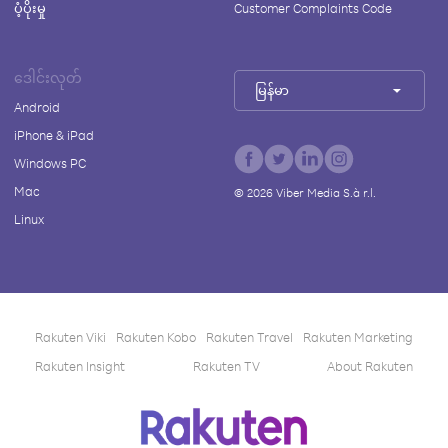
ပံ့ပိုးမှု
Customer Complaints Code
ဒေါင်းလုတ်
မြန်မာ
Android
iPhone & iPad
Windows PC
Mac
©
2026
Viber Media S.à r.l.
Linux
Rakuten Viki
Rakuten Kobo
Rakuten Travel
Rakuten Marketing
Rakuten Insight
Rakuten TV
About Rakuten