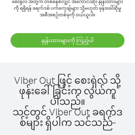
စေးရှဲလ် အတွက် တစ်မိနစ်လျှင် အကောင်းဆုံး နှုန်းထားများ
ကို ရရှိရန် ခရက်ဒစ် ပက်ကေ့ချ်များ သို့မဟုတ် ဖုန်းခေါ်ဆိုမှု
အစီအစဉ်တစ်ခုကို ဝယ်ယူပါ။
နှုန်းထားများကို ကြည့်ပါ
Viber Out ဖြင့် စေးရှဲလ် သို့
ဖုန်းခေါ်ခြင်းက လွယ်ကူ
ပါသည်။
သင့်တွင် Viber Out ခရက်ဒ
စ်များ ရှိပါက သင်သည်-