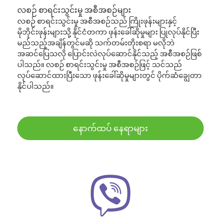
လစဉ် စာရင်းသွင်းမှု အစီအစဉ်များ
လစဉ် စာရင်းသွင်းမှု အစီအစဉ်သည် ကြိုးဖုန်းများနှင့်
မိုဘိုင်းဖုန်းများသို့ နိုင်ငံတကာ ဖုန်းခေါ်ဆိုမှုများ ပြုလုပ်နိုင်ပြီး
မည်သည့်အချိန်တွင်မဆို သက်တမ်းတိုးစရာ မလိုဘဲ
အဆင်ပြေသလို ပြောင်းလဲလုပ်ဆောင်နိုင်သည့် အစီအစဉ်ဖြစ်
ပါသည်။ လစဉ် စာရင်းသွင်းမှု အစီအစဉ်ဖြင့် သင်သည်
လုပ်ဆောင်ထားပြီးသော ဖုန်းခေါ်ဆိုမှုများတွင် ပိုက်ဆံချွေတာ
နိုင်ပါသည်။
နောက်ထပ် နေရာများ