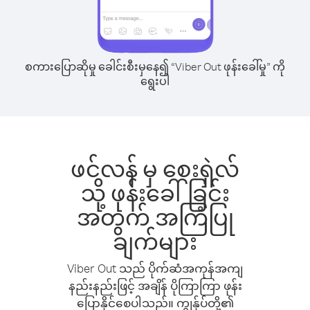
စကားပြောဆိုမှု ခေါင်းစီးမှနေ၍ “Viber Out ဖုန်းခေါ်မှု” ကို
ရွေးပါ
ဖင်လန် မှ စေးရှဲလ်
သို့ ဖုန်းခေါ်ခြင်း
အတွက် အကြံပြု
ချက်များ
Viber Out သည် ပိုက်ဆံအကုန်အကျ
နည်းနည်းဖြင့် အချိန် ပိုကြာကြာ ဖုန်း
ပြောနိုင်စေပါသည်။ ကျွန်ုပ်တို့၏