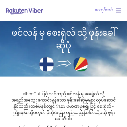
လော့ဂ်အင်
Togg
navig
ဖင်လန် မှ စေးရှဲလ် သို့ ဖုန်းခေါ်
ဆိုပုံ
Viber Out ဖြင့် သင်သည် ဖင်လန် မှ စေးရှဲလ် သို့
အရည်အသွေး ကောင်းမွန်သော ဖုန်းခေါ်ဆိုမှုများ လုပ်ဆောင်
နိုင်သည်။
တစ်မိနစ်လျှင် $1.23 ပမာဏမှစ၍ ဖြင့် စေးရှဲလ် -
ကြိုးဖုန်း သို့မဟုတ် မိုဘိုင်းဖုန်း မည်သည့်နံပါတ်သို့မဆို ဖုန်း
ခေါ်ဆိုပါ။