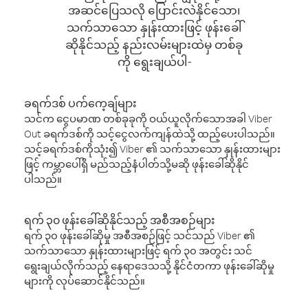
အဆင်ပြေသလို ပြောင်းလဲနိုင်သော၊
သက်သာသော နှုန်းထားဖြင့် ဖုန်းခေါ်
ဆိုနိုင်သည့် နည်းလမ်းများထဲမှ တစ်ခု
ကို ရွေးချယ်ပါ-
ခရက်ဒစ် ပက်ကေ့ချ်များ
သင်က ငွေပမာဏ တစ်ခုခုကို ဝယ်ယူလိုက်သောအခါ Viber
Out ခရက်ဒစ်ကို သင့်ငွေလက်ကျန်ထဲသို့ ထည့်ပေးပါသည်။
သင့်ခရက်ဒစ်ကိုသုံး၍ Viber ၏ သက်သာသော နှုန်းထားများ
ဖြင့် ကမ္ဘာပေါ်ရှိ မည်သည့်နံပါတ်သို့မဆို ဖုန်းခေါ်ဆိုနိုင်
ပါသည်။
ရက် ၃၀ ဖုန်းခေါ်ဆိုနိုင်သည့် အစီအစဉ်များ
ရက် ၃၀ ဖုန်းခေါ်ဆိုမှု အစီအစဉ်ဖြင့် သင်သည် Viber ၏
သက်သာသော နှုန်းထားများဖြင့် ရက် ၃၀ အတွင်း သင်
ရွေးချယ်လိုက်သည့် နေရာဒေသသို့ နိုင်ငံတကာ ဖုန်းခေါ်ဆိုမှု
များကို လုပ်ဆောင်နိုင်သည်။