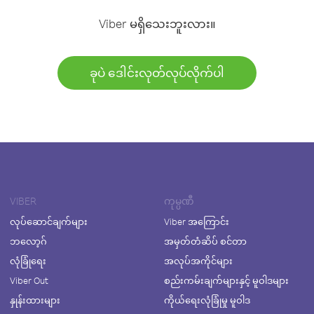
Viber မရှိသေးဘူးလား။
ခုပဲ ဒေါင်းလုတ်လုပ်လိုက်ပါ
VIBER
ကုမ္ပဏီ
လုပ်ဆောင်ချက်များ
Viber အကြောင်း
ဘလော့ဂ်
အမှတ်တံဆိပ် စင်တာ
လုံခြုံရေး
အလုပ်အကိုင်များ
Viber Out
စည်းကမ်းချက်များနှင့် မူဝါဒများ
နှုန်းထားများ
ကိုယ်ရေးလုံခြုံမှု မူဝါဒ