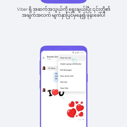
Viber ရှိ အဆက်အသွယ်ကို ရွေးချယ်ပြီး ၎င်းတို့၏
အချက်အလက် မျက်နှာပြင်မှနေ၍ ဖုန်းခေါ်ပါ