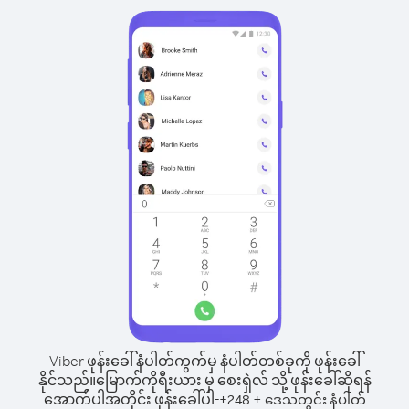
Viber ဖုန်းခေါ်နံပါတ်ကွက်မှ နံပါတ်တစ်ခုကို ဖုန်းခေါ်
နိုင်သည်။
မြောက်ကိုရီးယား မှ စေးရှဲလ် သို့ ဖုန်းခေါ်ဆိုရန်
အောက်ပါအတိုင်း ဖုန်းခေါ်ပါ-
+
+
248
ဒေသတွင်း နံပါတ်