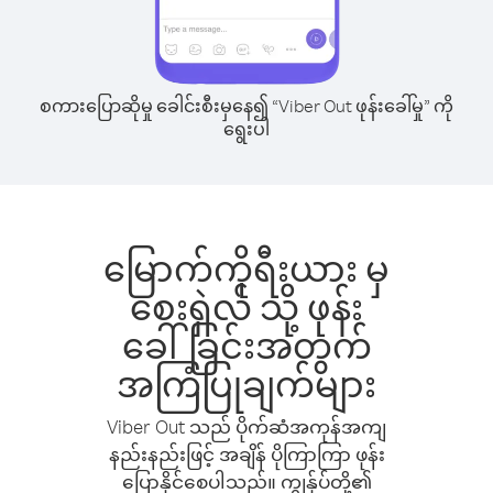
စကားပြောဆိုမှု ခေါင်းစီးမှနေ၍ “Viber Out ဖုန်းခေါ်မှု” ကို
ရွေးပါ
မြောက်ကိုရီးယား မှ
စေးရှဲလ် သို့ ဖုန်း
ခေါ်ခြင်းအတွက်
အကြံပြုချက်များ
Viber Out သည် ပိုက်ဆံအကုန်အကျ
နည်းနည်းဖြင့် အချိန် ပိုကြာကြာ ဖုန်း
ပြောနိုင်စေပါသည်။ ကျွန်ုပ်တို့၏