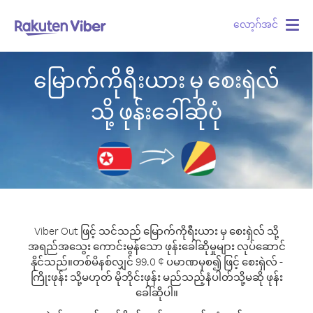
လော့ဂ်အင်
Togg
navig
မြောက်ကိုရီးယား မှ စေးရှဲလ်
သို့ ဖုန်းခေါ်ဆိုပုံ
Viber Out ဖြင့် သင်သည် မြောက်ကိုရီးယား မှ စေးရှဲလ် သို့
အရည်အသွေး ကောင်းမွန်သော ဖုန်းခေါ်ဆိုမှုများ လုပ်ဆောင်
နိုင်သည်။
တစ်မိနစ်လျှင် 99.0 ¢ ပမာဏမှစ၍ ဖြင့် စေးရှဲလ် -
ကြိုးဖုန်း သို့မဟုတ် မိုဘိုင်းဖုန်း မည်သည့်နံပါတ်သို့မဆို ဖုန်း
ခေါ်ဆိုပါ။