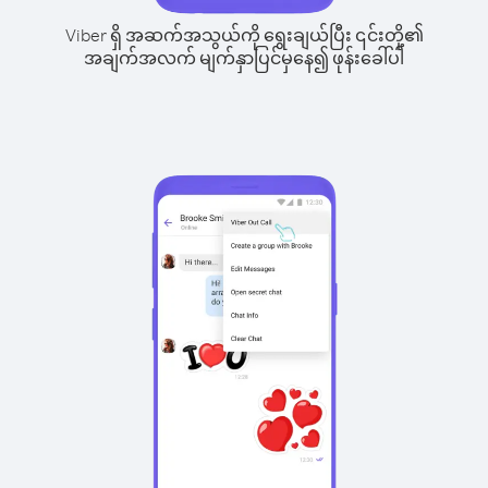
Viber ရှိ အဆက်အသွယ်ကို ရွေးချယ်ပြီး ၎င်းတို့၏
အချက်အလက် မျက်နှာပြင်မှနေ၍ ဖုန်းခေါ်ပါ