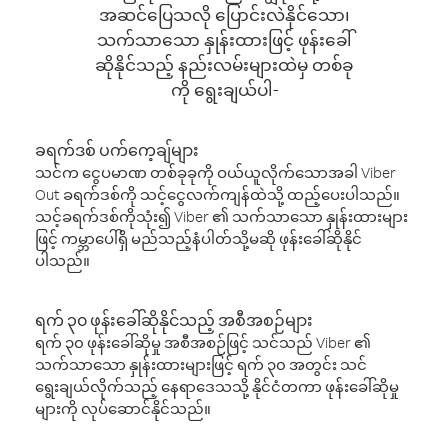
အဆင်ပြေသလို ပြောင်းလဲနိုင်သော၊
သက်သာသော နှုန်းထားဖြင့် ဖုန်းခေါ်
ဆိုနိုင်သည့် နည်းလမ်းများထဲမှ တစ်ခု
ကို ရွေးချယ်ပါ-
ခရက်ဒစ် ပက်ကေ့ချ်များ
သင်က ငွေပမာဏ တစ်ခုခုကို ဝယ်ယူလိုက်သောအခါ Viber
Out ခရက်ဒစ်ကို သင့်ငွေလက်ကျန်ထဲသို့ ထည့်ပေးပါသည်။
သင့်ခရက်ဒစ်ကိုသုံး၍ Viber ၏ သက်သာသော နှုန်းထားများ
ဖြင့် ကမ္ဘာပေါ်ရှိ မည်သည့်နံပါတ်သို့မဆို ဖုန်းခေါ်ဆိုနိုင်
ပါသည်။
ရက် ၃၀ ဖုန်းခေါ်ဆိုနိုင်သည့် အစီအစဉ်များ
ရက် ၃၀ ဖုန်းခေါ်ဆိုမှု အစီအစဉ်ဖြင့် သင်သည် Viber ၏
သက်သာသော နှုန်းထားများဖြင့် ရက် ၃၀ အတွင်း သင်
ရွေးချယ်လိုက်သည့် နေရာဒေသသို့ နိုင်ငံတကာ ဖုန်းခေါ်ဆိုမှု
များကို လုပ်ဆောင်နိုင်သည်။