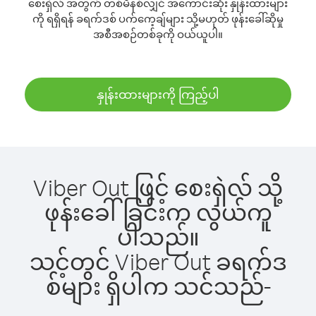
စေးရှဲလ် အတွက် တစ်မိနစ်လျှင် အကောင်းဆုံး နှုန်းထားများ
ကို ရရှိရန် ခရက်ဒစ် ပက်ကေ့ချ်များ သို့မဟုတ် ဖုန်းခေါ်ဆိုမှု
အစီအစဉ်တစ်ခုကို ဝယ်ယူပါ။
နှုန်းထားများကို ကြည့်ပါ
Viber Out ဖြင့် စေးရှဲလ် သို့
ဖုန်းခေါ်ခြင်းက လွယ်ကူ
ပါသည်။
သင့်တွင် Viber Out ခရက်ဒ
စ်များ ရှိပါက သင်သည်-