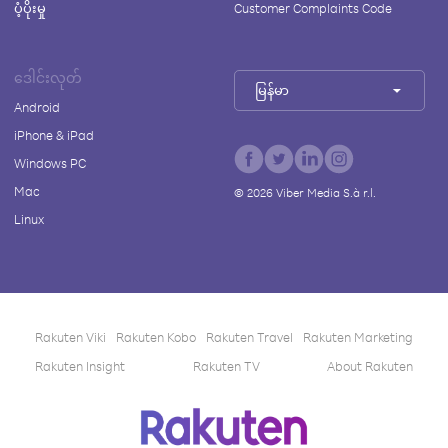
ပံ့ပိုးမှု
Customer Complaints Code
ဒေါင်းလုတ်
မြန်မာ
Android
iPhone & iPad
Windows PC
Mac
©
2026
Viber Media S.à r.l.
Linux
Rakuten Viki
Rakuten Kobo
Rakuten Travel
Rakuten Marketing
Rakuten Insight
Rakuten TV
About Rakuten