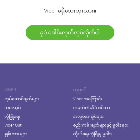
Viber မရှိသေးဘူးလား။
ခုပဲ ဒေါင်းလုတ်လုပ်လိုက်ပါ
VIBER
ကုမ္ပဏီ
လုပ်ဆောင်ချက်များ
Viber အကြောင်း
ဘလော့ဂ်
အမှတ်တံဆိပ် စင်တာ
လုံခြုံရေး
အလုပ်အကိုင်များ
Viber Out
စည်းကမ်းချက်များနှင့် မူဝါဒများ
နှုန်းထားများ
ကိုယ်ရေးလုံခြုံမှု မူဝါဒ