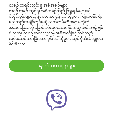
လစဉ် စာရင်းသွင်းမှု အစီအစဉ်များ
လစဉ် စာရင်းသွင်းမှု အစီအစဉ်သည် ကြိုးဖုန်းများနှင့်
မိုဘိုင်းဖုန်းများသို့ နိုင်ငံတကာ ဖုန်းခေါ်ဆိုမှုများ ပြုလုပ်နိုင်ပြီး
မည်သည့်အချိန်တွင်မဆို သက်တမ်းတိုးစရာ မလိုဘဲ
အဆင်ပြေသလို ပြောင်းလဲလုပ်ဆောင်နိုင်သည့် အစီအစဉ်ဖြစ်
ပါသည်။ လစဉ် စာရင်းသွင်းမှု အစီအစဉ်ဖြင့် သင်သည်
လုပ်ဆောင်ထားပြီးသော ဖုန်းခေါ်ဆိုမှုများတွင် ပိုက်ဆံချွေတာ
နိုင်ပါသည်။
နောက်ထပ် နေရာများ