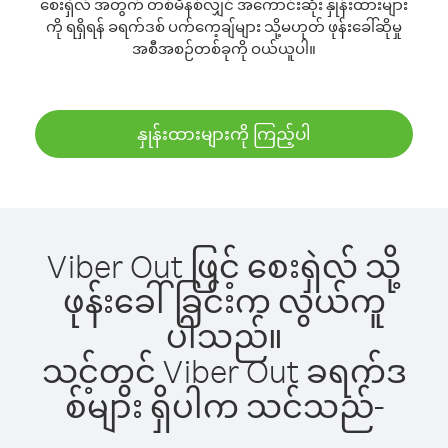
စေးရှဲလ် အတွက် တစ်မိနစ်လျှင် အကောင်းဆုံး နှုန်းထားများ
ကို ရရှိရန် ခရက်ဒစ် ပက်ကေ့ချ်များ သို့မဟုတ် ဖုန်းခေါ်ဆိုမှု
အစီအစဉ်တစ်ခုကို ဝယ်ယူပါ။
နှုန်းထားများကို ကြည့်ပါ
Viber Out ဖြင့် စေးရှဲလ် သို့
ဖုန်းခေါ်ခြင်းက လွယ်ကူ
ပါသည်။
သင့်တွင် Viber Out ခရက်ဒ
စ်များ ရှိပါက သင်သည်-