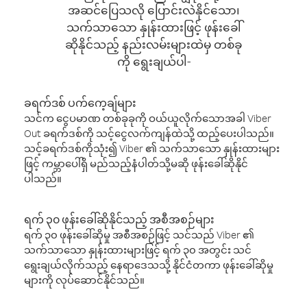
အဆင်ပြေသလို ပြောင်းလဲနိုင်သော၊
သက်သာသော နှုန်းထားဖြင့် ဖုန်းခေါ်
ဆိုနိုင်သည့် နည်းလမ်းများထဲမှ တစ်ခု
ကို ရွေးချယ်ပါ-
ခရက်ဒစ် ပက်ကေ့ချ်များ
သင်က ငွေပမာဏ တစ်ခုခုကို ဝယ်ယူလိုက်သောအခါ Viber
Out ခရက်ဒစ်ကို သင့်ငွေလက်ကျန်ထဲသို့ ထည့်ပေးပါသည်။
သင့်ခရက်ဒစ်ကိုသုံး၍ Viber ၏ သက်သာသော နှုန်းထားများ
ဖြင့် ကမ္ဘာပေါ်ရှိ မည်သည့်နံပါတ်သို့မဆို ဖုန်းခေါ်ဆိုနိုင်
ပါသည်။
ရက် ၃၀ ဖုန်းခေါ်ဆိုနိုင်သည့် အစီအစဉ်များ
ရက် ၃၀ ဖုန်းခေါ်ဆိုမှု အစီအစဉ်ဖြင့် သင်သည် Viber ၏
သက်သာသော နှုန်းထားများဖြင့် ရက် ၃၀ အတွင်း သင်
ရွေးချယ်လိုက်သည့် နေရာဒေသသို့ နိုင်ငံတကာ ဖုန်းခေါ်ဆိုမှု
များကို လုပ်ဆောင်နိုင်သည်။