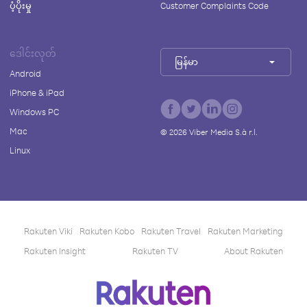
ပံ့ပိုးမှု
Customer Complaints Code
ဒေါင်းလုတ်
မြန်မာ
Android
iPhone & iPad
Windows PC
Mac
©
2026
Viber Media S.à r.l.
Linux
Rakuten Viki
Rakuten Kobo
Rakuten Travel
Rakuten Marketing
Rakuten Insight
Rakuten TV
About Rakuten