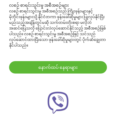
လစဉ် စာရင်းသွင်းမှု အစီအစဉ်များ
လစဉ် စာရင်းသွင်းမှု အစီအစဉ်သည် ကြိုးဖုန်းများနှင့်
မိုဘိုင်းဖုန်းများသို့ နိုင်ငံတကာ ဖုန်းခေါ်ဆိုမှုများ ပြုလုပ်နိုင်ပြီး
မည်သည့်အချိန်တွင်မဆို သက်တမ်းတိုးစရာ မလိုဘဲ
အဆင်ပြေသလို ပြောင်းလဲလုပ်ဆောင်နိုင်သည့် အစီအစဉ်ဖြစ်
ပါသည်။ လစဉ် စာရင်းသွင်းမှု အစီအစဉ်ဖြင့် သင်သည်
လုပ်ဆောင်ထားပြီးသော ဖုန်းခေါ်ဆိုမှုများတွင် ပိုက်ဆံချွေတာ
နိုင်ပါသည်။
နောက်ထပ် နေရာများ