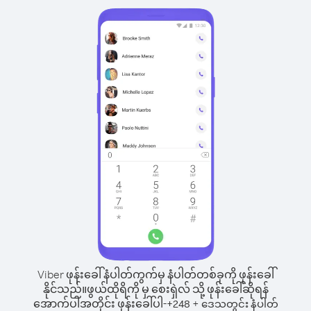
Viber ဖုန်းခေါ်နံပါတ်ကွက်မှ နံပါတ်တစ်ခုကို ဖုန်းခေါ်
နိုင်သည်။
ဖွယ်ထိုရိကို မှ စေးရှဲလ် သို့ ဖုန်းခေါ်ဆိုရန်
အောက်ပါအတိုင်း ဖုန်းခေါ်ပါ-
+
+
248
ဒေသတွင်း နံပါတ်