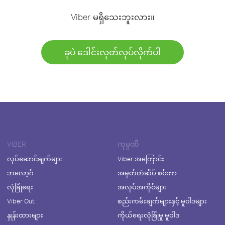
Viber မရှိသေးဘူးလား။
ခုပဲ ဒေါင်းလုတ်လုပ်လိုက်ပါ
VIBER
ကုမ္ပဏီ
လုပ်ဆောင်ချက်များ
Viber အကြောင်း
ဘလော့ဂ်
အမှတ်တံဆိပ် စင်တာ
လုံခြုံရေး
အလုပ်အကိုင်များ
Viber Out
စည်းကမ်းချက်များနှင့် မူဝါဒများ
နှုန်းထားများ
ကိုယ်ရေးလုံခြုံမှု မူဝါဒ