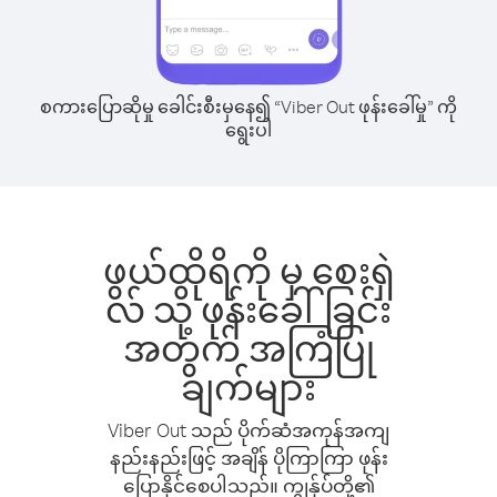
စကားပြောဆိုမှု ခေါင်းစီးမှနေ၍ “Viber Out ဖုန်းခေါ်မှု” ကို
ရွေးပါ
ဖွယ်ထိုရိကို မှ စေးရှဲ
လ် သို့ ဖုန်းခေါ်ခြင်း
အတွက် အကြံပြု
ချက်များ
Viber Out သည် ပိုက်ဆံအကုန်အကျ
နည်းနည်းဖြင့် အချိန် ပိုကြာကြာ ဖုန်း
ပြောနိုင်စေပါသည်။ ကျွန်ုပ်တို့၏