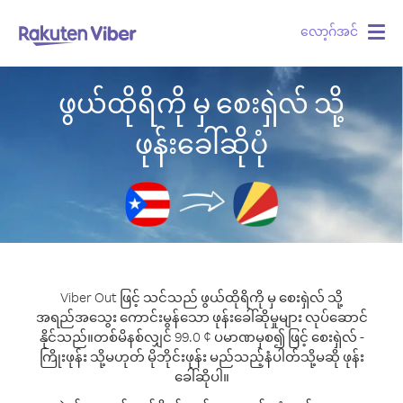
လော့ဂ်အင်
Togg
navig
ဖွယ်ထိုရိကို မှ စေးရှဲလ် သို့
ဖုန်းခေါ်ဆိုပုံ
Viber Out ဖြင့် သင်သည် ဖွယ်ထိုရိကို မှ စေးရှဲလ် သို့
အရည်အသွေး ကောင်းမွန်သော ဖုန်းခေါ်ဆိုမှုများ လုပ်ဆောင်
နိုင်သည်။
တစ်မိနစ်လျှင် 99.0 ¢ ပမာဏမှစ၍ ဖြင့် စေးရှဲလ် -
ကြိုးဖုန်း သို့မဟုတ် မိုဘိုင်းဖုန်း မည်သည့်နံပါတ်သို့မဆို ဖုန်း
ခေါ်ဆိုပါ။