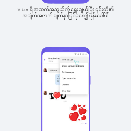
Viber ရှိ အဆက်အသွယ်ကို ရွေးချယ်ပြီး ၎င်းတို့၏
အချက်အလက် မျက်နှာပြင်မှနေ၍ ဖုန်းခေါ်ပါ