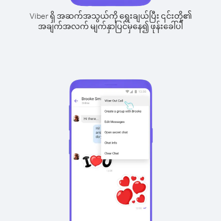
Viber ရှိ အဆက်အသွယ်ကို ရွေးချယ်ပြီး ၎င်းတို့၏
အချက်အလက် မျက်နှာပြင်မှနေ၍ ဖုန်းခေါ်ပါ