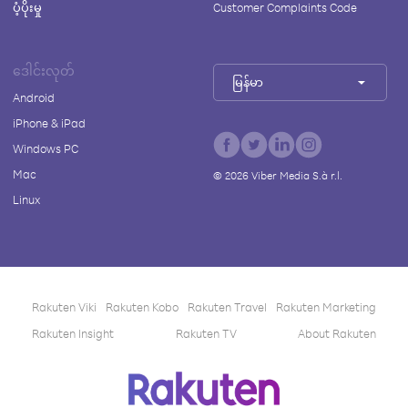
ပံ့ပိုးမှု
Customer Complaints Code
ဒေါင်းလုတ်
မြန်မာ
Android
iPhone & iPad
Windows PC
Mac
©
2026
Viber Media S.à r.l.
Linux
Rakuten Viki
Rakuten Kobo
Rakuten Travel
Rakuten Marketing
Rakuten Insight
Rakuten TV
About Rakuten