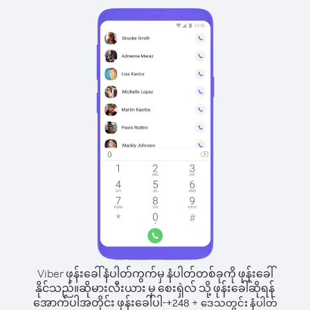
Viber ဖုန်းခေါ်နံပါတ်ကွက်မှ နံပါတ်တစ်ခုကို ဖုန်းခေါ်
နိုင်သည်။
ဆိုမားလီးယား မှ စေးရှဲလ် သို့ ဖုန်းခေါ်ဆိုရန်
အောက်ပါအတိုင်း ဖုန်းခေါ်ပါ-
+
+
248
ဒေသတွင်း နံပါတ်