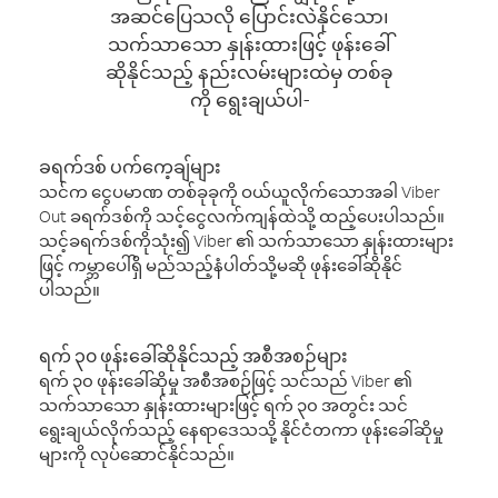
အဆင်ပြေသလို ပြောင်းလဲနိုင်သော၊
သက်သာသော နှုန်းထားဖြင့် ဖုန်းခေါ်
ဆိုနိုင်သည့် နည်းလမ်းများထဲမှ တစ်ခု
ကို ရွေးချယ်ပါ-
ခရက်ဒစ် ပက်ကေ့ချ်များ
သင်က ငွေပမာဏ တစ်ခုခုကို ဝယ်ယူလိုက်သောအခါ Viber
Out ခရက်ဒစ်ကို သင့်ငွေလက်ကျန်ထဲသို့ ထည့်ပေးပါသည်။
သင့်ခရက်ဒစ်ကိုသုံး၍ Viber ၏ သက်သာသော နှုန်းထားများ
ဖြင့် ကမ္ဘာပေါ်ရှိ မည်သည့်နံပါတ်သို့မဆို ဖုန်းခေါ်ဆိုနိုင်
ပါသည်။
ရက် ၃၀ ဖုန်းခေါ်ဆိုနိုင်သည့် အစီအစဉ်များ
ရက် ၃၀ ဖုန်းခေါ်ဆိုမှု အစီအစဉ်ဖြင့် သင်သည် Viber ၏
သက်သာသော နှုန်းထားများဖြင့် ရက် ၃၀ အတွင်း သင်
ရွေးချယ်လိုက်သည့် နေရာဒေသသို့ နိုင်ငံတကာ ဖုန်းခေါ်ဆိုမှု
များကို လုပ်ဆောင်နိုင်သည်။