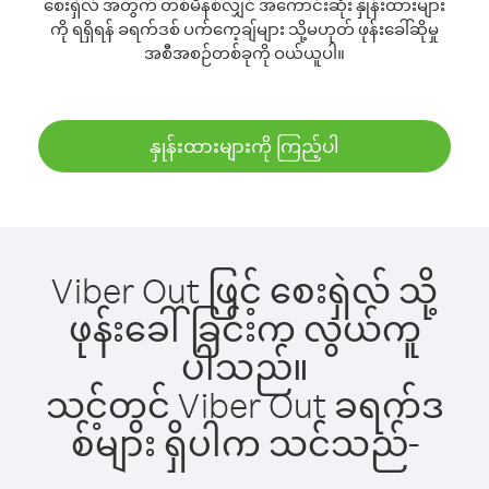
စေးရှဲလ် အတွက် တစ်မိနစ်လျှင် အကောင်းဆုံး နှုန်းထားများ
ကို ရရှိရန် ခရက်ဒစ် ပက်ကေ့ချ်များ သို့မဟုတ် ဖုန်းခေါ်ဆိုမှု
အစီအစဉ်တစ်ခုကို ဝယ်ယူပါ။
နှုန်းထားများကို ကြည့်ပါ
Viber Out ဖြင့် စေးရှဲလ် သို့
ဖုန်းခေါ်ခြင်းက လွယ်ကူ
ပါသည်။
သင့်တွင် Viber Out ခရက်ဒ
စ်များ ရှိပါက သင်သည်-