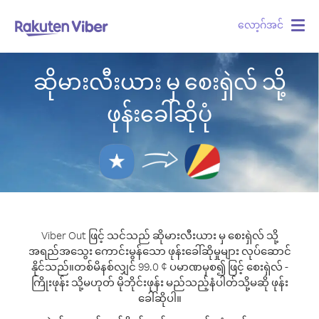
လော့ဂ်အင်
Togg
navig
ဆိုမားလီးယား မှ စေးရှဲလ် သို့
ဖုန်းခေါ်ဆိုပုံ
Viber Out ဖြင့် သင်သည် ဆိုမားလီးယား မှ စေးရှဲလ် သို့
အရည်အသွေး ကောင်းမွန်သော ဖုန်းခေါ်ဆိုမှုများ လုပ်ဆောင်
နိုင်သည်။
တစ်မိနစ်လျှင် 99.0 ¢ ပမာဏမှစ၍ ဖြင့် စေးရှဲလ် -
ကြိုးဖုန်း သို့မဟုတ် မိုဘိုင်းဖုန်း မည်သည့်နံပါတ်သို့မဆို ဖုန်း
ခေါ်ဆိုပါ။