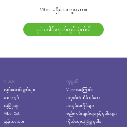
Viber မရှိသေးဘူးလား။
ခုပဲ ဒေါင်းလုတ်လုပ်လိုက်ပါ
VIBER
ကုမ္ပဏီ
လုပ်ဆောင်ချက်များ
Viber အကြောင်း
ဘလော့ဂ်
အမှတ်တံဆိပ် စင်တာ
လုံခြုံရေး
အလုပ်အကိုင်များ
Viber Out
စည်းကမ်းချက်များနှင့် မူဝါဒများ
နှုန်းထားများ
ကိုယ်ရေးလုံခြုံမှု မူဝါဒ