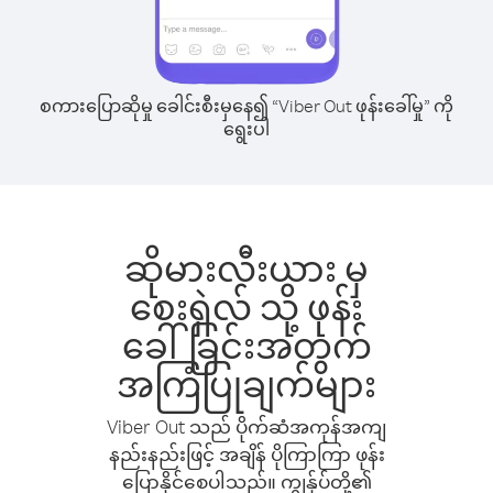
စကားပြောဆိုမှု ခေါင်းစီးမှနေ၍ “Viber Out ဖုန်းခေါ်မှု” ကို
ရွေးပါ
ဆိုမားလီးယား မှ
စေးရှဲလ် သို့ ဖုန်း
ခေါ်ခြင်းအတွက်
အကြံပြုချက်များ
Viber Out သည် ပိုက်ဆံအကုန်အကျ
နည်းနည်းဖြင့် အချိန် ပိုကြာကြာ ဖုန်း
ပြောနိုင်စေပါသည်။ ကျွန်ုပ်တို့၏