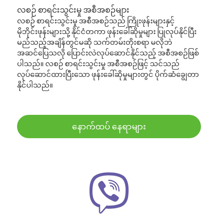
လစဉ် စာရင်းသွင်းမှု အစီအစဉ်များ
လစဉ် စာရင်းသွင်းမှု အစီအစဉ်သည် ကြိုးဖုန်းများနှင့်
မိုဘိုင်းဖုန်းများသို့ နိုင်ငံတကာ ဖုန်းခေါ်ဆိုမှုများ ပြုလုပ်နိုင်ပြီး
မည်သည့်အချိန်တွင်မဆို သက်တမ်းတိုးစရာ မလိုဘဲ
အဆင်ပြေသလို ပြောင်းလဲလုပ်ဆောင်နိုင်သည့် အစီအစဉ်ဖြစ်
ပါသည်။ လစဉ် စာရင်းသွင်းမှု အစီအစဉ်ဖြင့် သင်သည်
လုပ်ဆောင်ထားပြီးသော ဖုန်းခေါ်ဆိုမှုများတွင် ပိုက်ဆံချွေတာ
နိုင်ပါသည်။
နောက်ထပ် နေရာများ