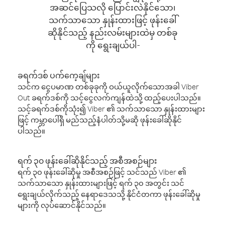
အဆင်ပြေသလို ပြောင်းလဲနိုင်သော၊
သက်သာသော နှုန်းထားဖြင့် ဖုန်းခေါ်
ဆိုနိုင်သည့် နည်းလမ်းများထဲမှ တစ်ခု
ကို ရွေးချယ်ပါ-
ခရက်ဒစ် ပက်ကေ့ချ်များ
သင်က ငွေပမာဏ တစ်ခုခုကို ဝယ်ယူလိုက်သောအခါ Viber
Out ခရက်ဒစ်ကို သင့်ငွေလက်ကျန်ထဲသို့ ထည့်ပေးပါသည်။
သင့်ခရက်ဒစ်ကိုသုံး၍ Viber ၏ သက်သာသော နှုန်းထားများ
ဖြင့် ကမ္ဘာပေါ်ရှိ မည်သည့်နံပါတ်သို့မဆို ဖုန်းခေါ်ဆိုနိုင်
ပါသည်။
ရက် ၃၀ ဖုန်းခေါ်ဆိုနိုင်သည့် အစီအစဉ်များ
ရက် ၃၀ ဖုန်းခေါ်ဆိုမှု အစီအစဉ်ဖြင့် သင်သည် Viber ၏
သက်သာသော နှုန်းထားများဖြင့် ရက် ၃၀ အတွင်း သင်
ရွေးချယ်လိုက်သည့် နေရာဒေသသို့ နိုင်ငံတကာ ဖုန်းခေါ်ဆိုမှု
များကို လုပ်ဆောင်နိုင်သည်။