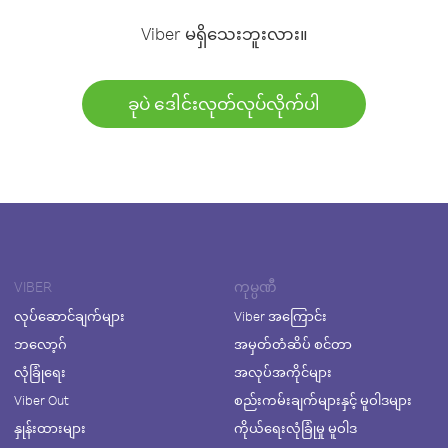
Viber မရှိသေးဘူးလား။
ခုပဲ ဒေါင်းလုတ်လုပ်လိုက်ပါ
VIBER
ကုမ္ပဏီ
လုပ်ဆောင်ချက်များ
Viber အကြောင်း
ဘလော့ဂ်
အမှတ်တံဆိပ် စင်တာ
လုံခြုံရေး
အလုပ်အကိုင်များ
Viber Out
စည်းကမ်းချက်များနှင့် မူဝါဒများ
နှုန်းထားများ
ကိုယ်ရေးလုံခြုံမှု မူဝါဒ