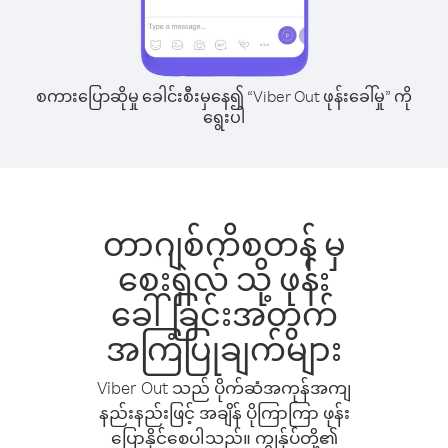
စကားပြောဆိုမှု ခေါင်းစီးမှနေ၍ “Viber Out ဖုန်းခေါ်မှု” ကို
ရွေးပါ
တာဂျစ်ကိစတန် မှ
စေးရှဲလ် သို့ ဖုန်း
ခေါ်ခြင်းအတွက်
အကြံပြုချက်များ
Viber Out သည် ပိုက်ဆံအကုန်အကျ
နည်းနည်းဖြင့် အချိန် ပိုကြာကြာ ဖုန်း
ပြောနိုင်စေပါသည်။ ကျွန်ုပ်တို့၏