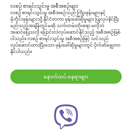
လစဉ် စာရင်းသွင်းမှု အစီအစဉ်များ
လစဉ် စာရင်းသွင်းမှု အစီအစဉ်သည် ကြိုးဖုန်းများနှင့်
မိုဘိုင်းဖုန်းများသို့ နိုင်ငံတကာ ဖုန်းခေါ်ဆိုမှုများ ပြုလုပ်နိုင်ပြီး
မည်သည့်အချိန်တွင်မဆို သက်တမ်းတိုးစရာ မလိုဘဲ
အဆင်ပြေသလို ပြောင်းလဲလုပ်ဆောင်နိုင်သည့် အစီအစဉ်ဖြစ်
ပါသည်။ လစဉ် စာရင်းသွင်းမှု အစီအစဉ်ဖြင့် သင်သည်
လုပ်ဆောင်ထားပြီးသော ဖုန်းခေါ်ဆိုမှုများတွင် ပိုက်ဆံချွေတာ
နိုင်ပါသည်။
နောက်ထပ် နေရာများ