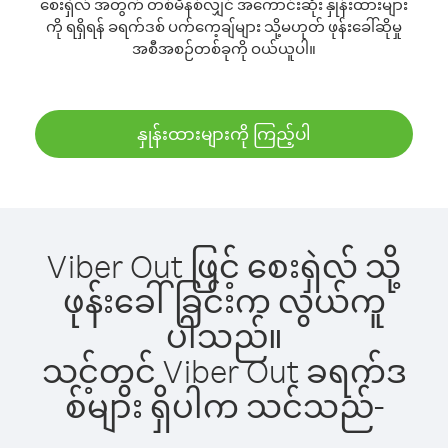
စေးရှဲလ် အတွက် တစ်မိနစ်လျှင် အကောင်းဆုံး နှုန်းထားများ
ကို ရရှိရန် ခရက်ဒစ် ပက်ကေ့ချ်များ သို့မဟုတ် ဖုန်းခေါ်ဆိုမှု
အစီအစဉ်တစ်ခုကို ဝယ်ယူပါ။
နှုန်းထားများကို ကြည့်ပါ
Viber Out ဖြင့် စေးရှဲလ် သို့
ဖုန်းခေါ်ခြင်းက လွယ်ကူ
ပါသည်။
သင့်တွင် Viber Out ခရက်ဒ
စ်များ ရှိပါက သင်သည်-