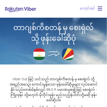
လော့ဂ်အင်
Togg
navig
တာဂျစ်ကိစတန် မှ စေးရှဲလ်
သို့ ဖုန်းခေါ်ဆိုပုံ
Viber Out ဖြင့် သင်သည် တာဂျစ်ကိစတန် မှ စေးရှဲလ် သို့
အရည်အသွေး ကောင်းမွန်သော ဖုန်းခေါ်ဆိုမှုများ လုပ်ဆောင်
နိုင်သည်။
တစ်မိနစ်လျှင် 99.0 ¢ ပမာဏမှစ၍ ဖြင့် စေးရှဲလ် -
ကြိုးဖုန်း သို့မဟုတ် မိုဘိုင်းဖုန်း မည်သည့်နံပါတ်သို့မဆို ဖုန်း
ခေါ်ဆိုပါ။