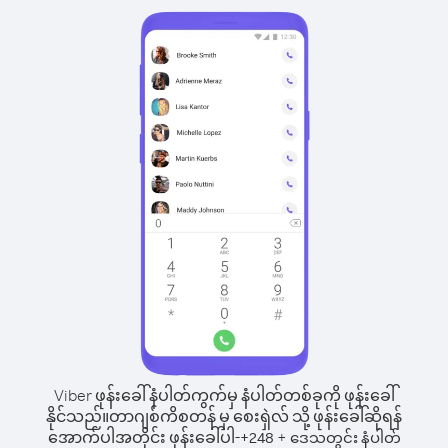
Viber ဖုန်းခေါ်နံပါတ်ကွက်မှ နံပါတ်တစ်ခုကို ဖုန်းခေါ်
နိုင်သည်။
တာဂျစ်ကိစတန် မှ စေးရှဲလ် သို့ ဖုန်းခေါ်ဆိုရန်
အောက်ပါအတိုင်း ဖုန်းခေါ်ပါ-
+
+
248
ဒေသတွင်း နံပါတ်