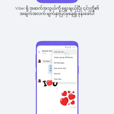
Viber ရှိ အဆက်အသွယ်ကို ရွေးချယ်ပြီး ၎င်းတို့၏
အချက်အလက် မျက်နှာပြင်မှနေ၍ ဖုန်းခေါ်ပါ