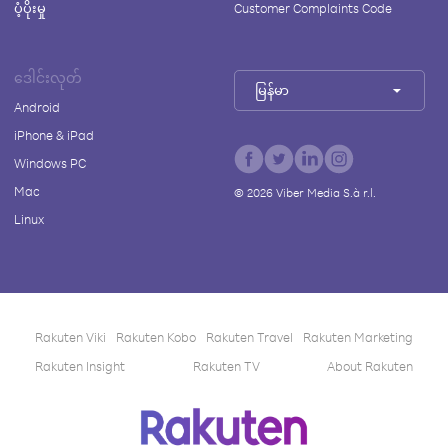
ပံ့ပိုးမှု
Customer Complaints Code
ဒေါင်းလုတ်
မြန်မာ
Android
iPhone & iPad
Windows PC
Mac
©
2026
Viber Media S.à r.l.
Linux
Rakuten Viki
Rakuten Kobo
Rakuten Travel
Rakuten Marketing
Rakuten Insight
Rakuten TV
About Rakuten