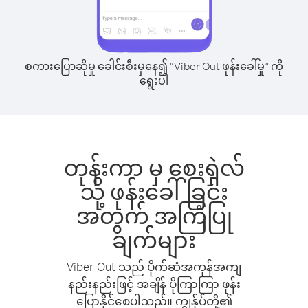
စကားပြောဆိုမှု ခေါင်းစီးမှနေ၍ “Viber Out ဖုန်းခေါ်မှု” ကို
ရွေးပါ
တုန်းကာ မှ စေးရှဲလ်
သို့ ဖုန်းခေါ်ခြင်း
အတွက် အကြံပြု
ချက်များ
Viber Out သည် ပိုက်ဆံအကုန်အကျ
နည်းနည်းဖြင့် အချိန် ပိုကြာကြာ ဖုန်း
ပြောနိုင်စေပါသည်။ ကျွန်ုပ်တို့၏