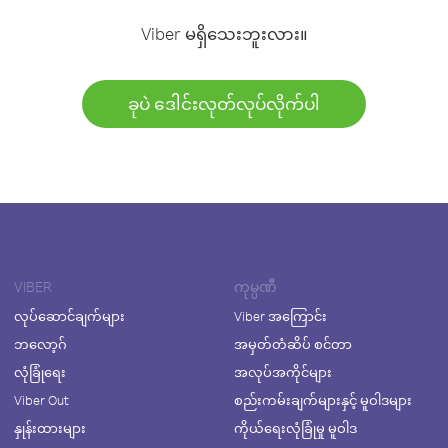
Viber မရှိသေးဘူးလား။
ခုပဲ ဒေါင်းလုတ်လုပ်လိုက်ပါ
VIBER
ကုမ္ပဏီ
လုပ်ဆောင်ချက်များ
Viber အကြောင်း
ဘလော့ဂ်
အမှတ်တံဆိပ် စင်တာ
လုံခြုံရေး
အလုပ်အကိုင်များ
Viber Out
စည်းကမ်းချက်များနှင့် မူဝါဒများ
နှုန်းထားများ
ကိုယ်ရေးလုံခြုံမှု မူဝါဒ