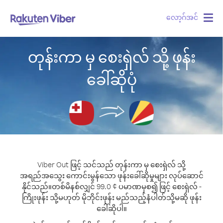
လော့ဂ်အင်
Togg
navig
တုန်းကာ မှ စေးရှဲလ် သို့ ဖုန်း
ခေါ်ဆိုပုံ
Viber Out ဖြင့် သင်သည် တုန်းကာ မှ စေးရှဲလ် သို့
အရည်အသွေး ကောင်းမွန်သော ဖုန်းခေါ်ဆိုမှုများ လုပ်ဆောင်
နိုင်သည်။
တစ်မိနစ်လျှင် 99.0 ¢ ပမာဏမှစ၍ ဖြင့် စေးရှဲလ် -
ကြိုးဖုန်း သို့မဟုတ် မိုဘိုင်းဖုန်း မည်သည့်နံပါတ်သို့မဆို ဖုန်း
ခေါ်ဆိုပါ။