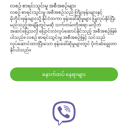
လစဉ် စာရင်းသွင်းမှု အစီအစဉ်များ
လစဉ် စာရင်းသွင်းမှု အစီအစဉ်သည် ကြိုးဖုန်းများနှင့်
မိုဘိုင်းဖုန်းများသို့ နိုင်ငံတကာ ဖုန်းခေါ်ဆိုမှုများ ပြုလုပ်နိုင်ပြီး
မည်သည့်အချိန်တွင်မဆို သက်တမ်းတိုးစရာ မလိုဘဲ
အဆင်ပြေသလို ပြောင်းလဲလုပ်ဆောင်နိုင်သည့် အစီအစဉ်ဖြစ်
ပါသည်။ လစဉ် စာရင်းသွင်းမှု အစီအစဉ်ဖြင့် သင်သည်
လုပ်ဆောင်ထားပြီးသော ဖုန်းခေါ်ဆိုမှုများတွင် ပိုက်ဆံချွေတာ
နိုင်ပါသည်။
နောက်ထပ် နေရာများ