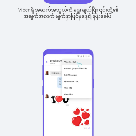
Viber ရှိ အဆက်အသွယ်ကို ရွေးချယ်ပြီး ၎င်းတို့၏
အချက်အလက် မျက်နှာပြင်မှနေ၍ ဖုန်းခေါ်ပါ