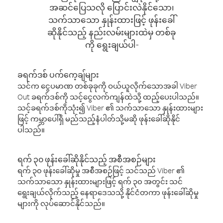
အဆင်ပြေသလို ပြောင်းလဲနိုင်သော၊
သက်သာသော နှုန်းထားဖြင့် ဖုန်းခေါ်
ဆိုနိုင်သည့် နည်းလမ်းများထဲမှ တစ်ခု
ကို ရွေးချယ်ပါ-
ခရက်ဒစ် ပက်ကေ့ချ်များ
သင်က ငွေပမာဏ တစ်ခုခုကို ဝယ်ယူလိုက်သောအခါ Viber
Out ခရက်ဒစ်ကို သင့်ငွေလက်ကျန်ထဲသို့ ထည့်ပေးပါသည်။
သင့်ခရက်ဒစ်ကိုသုံး၍ Viber ၏ သက်သာသော နှုန်းထားများ
ဖြင့် ကမ္ဘာပေါ်ရှိ မည်သည့်နံပါတ်သို့မဆို ဖုန်းခေါ်ဆိုနိုင်
ပါသည်။
ရက် ၃၀ ဖုန်းခေါ်ဆိုနိုင်သည့် အစီအစဉ်များ
ရက် ၃၀ ဖုန်းခေါ်ဆိုမှု အစီအစဉ်ဖြင့် သင်သည် Viber ၏
သက်သာသော နှုန်းထားများဖြင့် ရက် ၃၀ အတွင်း သင်
ရွေးချယ်လိုက်သည့် နေရာဒေသသို့ နိုင်ငံတကာ ဖုန်းခေါ်ဆိုမှု
များကို လုပ်ဆောင်နိုင်သည်။