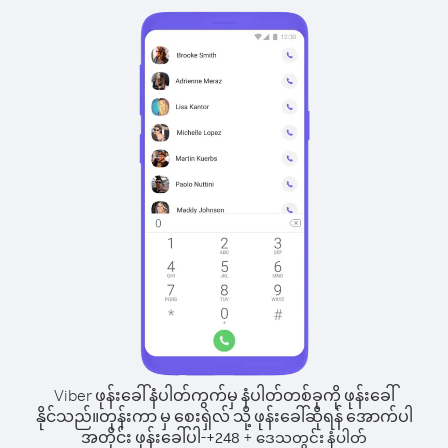
Viber ဖုန်းခေါ်နံပါတ်ကွက်မှ နံပါတ်တစ်ခုကို ဖုန်းခေါ်
နိုင်သည်။
တုန်းကာ မှ စေးရှဲလ် သို့ ဖုန်းခေါ်ဆိုရန် အောက်ပါ
အတိုင်း ဖုန်းခေါ်ပါ-
+
+
248
ဒေသတွင်း နံပါတ်