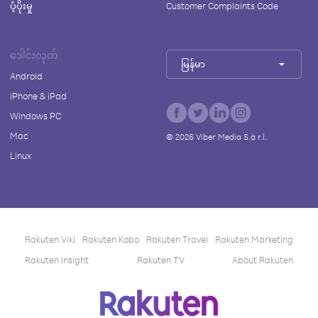
ပံ့ပိုးမှု
Customer Complaints Code
ဒေါင်းလုတ်
မြန်မာ
Android
iPhone & iPad
Windows PC
Mac
©
2026
Viber Media S.à r.l.
Linux
Rakuten Viki
Rakuten Kobo
Rakuten Travel
Rakuten Marketing
Rakuten Insight
Rakuten TV
About Rakuten