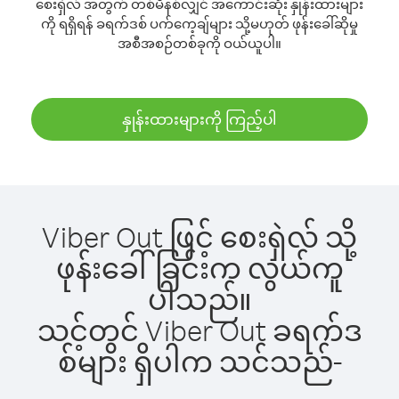
စေးရှဲလ် အတွက် တစ်မိနစ်လျှင် အကောင်းဆုံး နှုန်းထားများ
ကို ရရှိရန် ခရက်ဒစ် ပက်ကေ့ချ်များ သို့မဟုတ် ဖုန်းခေါ်ဆိုမှု
အစီအစဉ်တစ်ခုကို ဝယ်ယူပါ။
နှုန်းထားများကို ကြည့်ပါ
Viber Out ဖြင့် စေးရှဲလ် သို့
ဖုန်းခေါ်ခြင်းက လွယ်ကူ
ပါသည်။
သင့်တွင် Viber Out ခရက်ဒ
စ်များ ရှိပါက သင်သည်-