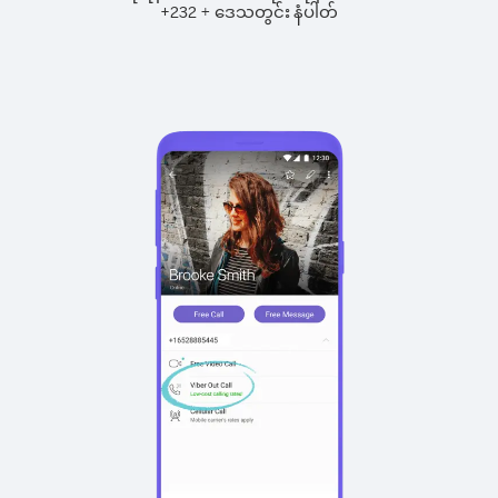
+
+
232
ဒေသတွင်း နံပါတ်