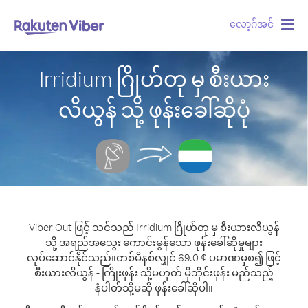
လော့ဂ်အင်
Togg
navig
Irridium ဂြိုဟ်တု မှ စီးယား
လိယွန် သို့ ဖုန်းခေါ်ဆိုပုံ
Viber Out ဖြင့် သင်သည် Irridium ဂြိုဟ်တု မှ စီးယားလိယွန်
သို့ အရည်အသွေး ကောင်းမွန်သော ဖုန်းခေါ်ဆိုမှုများ
လုပ်ဆောင်နိုင်သည်။
တစ်မိနစ်လျှင် 69.0 ¢ ပမာဏမှစ၍ ဖြင့်
စီးယားလိယွန် - ကြိုးဖုန်း သို့မဟုတ် မိုဘိုင်းဖုန်း မည်သည့်
နံပါတ်သို့မဆို ဖုန်းခေါ်ဆိုပါ။