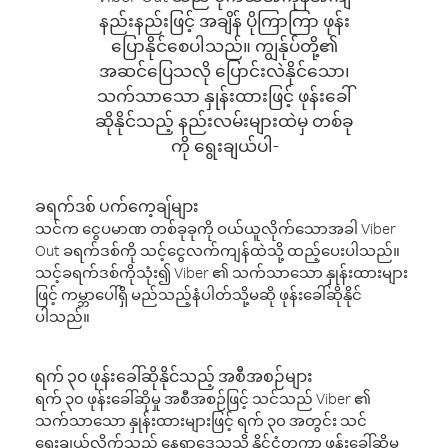
နည်းနည်းဖြင့် အချိန် ပိုကြာကြာ ဖုန်း
ပြောနိုင်စေပါသည်။ ကျွန်ုပ်တို့၏
အဆင်ပြေသလို ပြောင်းလဲနိုင်သော၊
သက်သာသော နှုန်းထားဖြင့် ဖုန်းခေါ်
ဆိုနိုင်သည့် နည်းလမ်းများထဲမှ တစ်ခု
ကို ရွေးချယ်ပါ-
ခရက်ဒစ် ပက်ကေ့ချ်များ
သင်က ငွေပမာဏ တစ်ခုခုကို ဝယ်ယူလိုက်သောအခါ Viber
Out ခရက်ဒစ်ကို သင့်ငွေလက်ကျန်ထဲသို့ ထည့်ပေးပါသည်။
သင့်ခရက်ဒစ်ကိုသုံး၍ Viber ၏ သက်သာသော နှုန်းထားများ
ဖြင့် ကမ္ဘာပေါ်ရှိ မည်သည့်နံပါတ်သို့မဆို ဖုန်းခေါ်ဆိုနိုင်
ပါသည်။
ရက် ၃၀ ဖုန်းခေါ်ဆိုနိုင်သည့် အစီအစဉ်များ
ရက် ၃၀ ဖုန်းခေါ်ဆိုမှု အစီအစဉ်ဖြင့် သင်သည် Viber ၏
သက်သာသော နှုန်းထားများဖြင့် ရက် ၃၀ အတွင်း သင်
ရွေးချယ်လိုက်သည့် နေရာဒေသသို့ နိုင်ငံတကာ ဖုန်းခေါ်ဆိုမှု