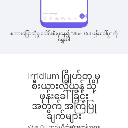
စကားပြောဆိုမှု ခေါင်းစီးမှနေ၍ “Viber Out ဖုန်းခေါ်မှု” ကို
ရွေးပါ
Irridium ဂြိုဟ်တု မှ
စီးယားလိယွန် သို့
ဖုန်းခေါ်ခြင်း
အတွက် အကြံပြု
ချက်များ
Viber Out သည် ပိုက်ဆံအကုန်အကျ