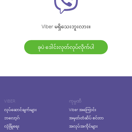
Viber မရှိသေးဘူးလား။
ခုပဲ ဒေါင်းလုတ်လုပ်လိုက်ပါ
VIBER
ကုမ္ပဏီ
လုပ်ဆောင်ချက်များ
Viber အကြောင်း
ဘလော့ဂ်
အမှတ်တံဆိပ် စင်တာ
လုံခြုံရေး
အလုပ်အကိုင်များ