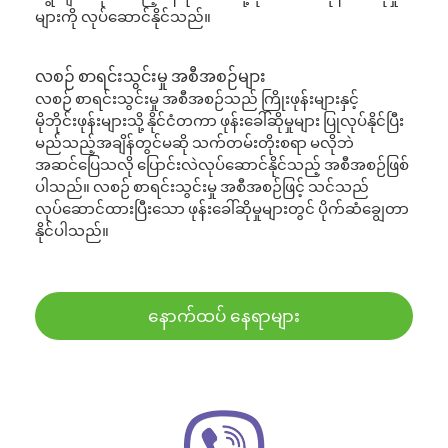
များကို လုပ်ဆောင်နိုင်သည်။
လစဉ် စာရင်းသွင်းမှု အစီအစဉ်များ
လစဉ် စာရင်းသွင်းမှု အစီအစဉ်သည် ကြိုးဖုန်းများနှင့်
မိုဘိုင်းဖုန်းများသို့ နိုင်ငံတကာ ဖုန်းခေါ်ဆိုမှုများ ပြုလုပ်နိုင်ပြီး
မည်သည့်အချိန်တွင်မဆို သက်တမ်းတိုးစရာ မလိုဘဲ
အဆင်ပြေသလို ပြောင်းလဲလုပ်ဆောင်နိုင်သည့် အစီအစဉ်ဖြစ်
ပါသည်။ လစဉ် စာရင်းသွင်းမှု အစီအစဉ်ဖြင့် သင်သည်
လုပ်ဆောင်ထားပြီးသော ဖုန်းခေါ်ဆိုမှုများတွင် ပိုက်ဆံချွေတာ
နိုင်ပါသည်။
နောက်ထပ် နေရာများ