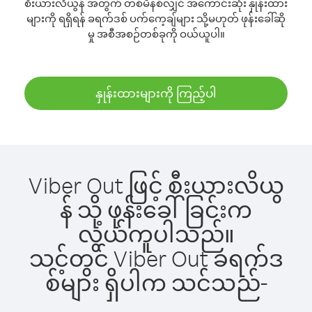
စီးယားလိယွန် အတွက် တစ်မိနစ်လျှင် အကောင်းဆုံး နှုန်းထား
များကို ရရှိရန် ခရက်ဒစ် ပက်ကေ့ချ်များ သို့မဟုတ် ဖုန်းခေါ်ဆို
မှု အစီအစဉ်တစ်ခုကို ဝယ်ယူပါ။
နှုန်းထားများကို ကြည့်ပါ
Viber Out ဖြင့် စီးယားလိယွ
န် သို့ ဖုန်းခေါ်ခြင်းက
လွယ်ကူပါသည်။
သင့်တွင် Viber Out ခရက်ဒ
စ်များ ရှိပါက သင်သည်-