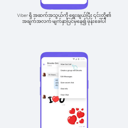
Viber ရှိ အဆက်အသွယ်ကို ရွေးချယ်ပြီး ၎င်းတို့၏
အချက်အလက် မျက်နှာပြင်မှနေ၍ ဖုန်းခေါ်ပါ