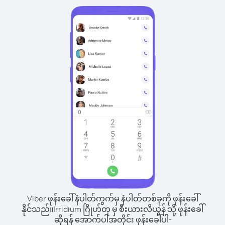
Viber ဖုန်းခေါ်နံပါတ်ကွက်မှ နံပါတ်တစ်ခုကို ဖုန်းခေါ်
နိုင်သည်။
Irridium ဂြိုဟ်တု မှ စီးယားလိယွန် သို့ ဖုန်းခေါ်
ဆိုရန် အောက်ပါအတိုင်း ဖုန်းခေါ်ပါ-