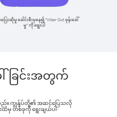
ြောဆိုမှု ခေါင်းစီးမှနေ၍ “Viber Out ဖုန်းခေါ်
မှု” ကို ရွေးပါ
ခေါ်ခြင်းအတွက်
ါသည်။ ကျွန်ုပ်တို့၏ အဆင်ပြေသလို
းထဲမှ တစ်ခုကို ရွေးချယ်ပါ-