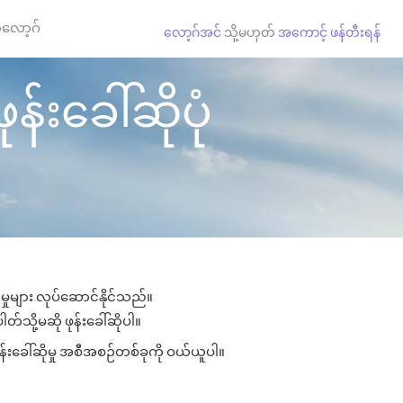
လော့ဂ်
လော့ဂ်အင်
သို့မဟုတ်
အကောင့် ဖန်တီးရန်
်းခေါ်ဆိုပုံ
ှုများ လုပ်ဆောင်နိုင်သည်။
တ်သို့မဆို ဖုန်းခေါ်ဆိုပါ။
န်းခေါ်ဆိုမှု အစီအစဉ်တစ်ခုကို ဝယ်ယူပါ။