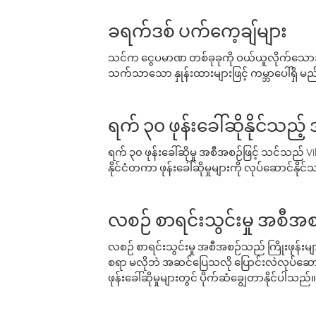
ခရက်ဒစ် ပက်ကေ့ချ်များ
သင်က ငွေပမာဏ တစ်ခုခုကို ဝယ်ယူလိုက်သောအခ
သက်သာသော နှုန်းထားများဖြင့် ကမ္ဘာပေါ်ရှိ မည်သ
ရက် ၃၀ ဖုန်းခေါ်ဆိုနိုင်သည့
ရက် ၃၀ ဖုန်းခေါ်ဆိုမှု အစီအစဉ်ဖြင့် သင်သည
နိုင်ငံတကာ ဖုန်းခေါ်ဆိုမှုများကို လုပ်ဆောင်နိုင
လစဉ် စာရင်းသွင်းမှု အစီအစ
လစဉ် စာရင်းသွင်းမှု အစီအစဉ်သည် ကြိုးဖုန်းများနှင
စရာ မလိုဘဲ အဆင်ပြေသလို ပြောင်းလဲလုပ်ဆောင
ဖုန်းခေါ်ဆိုမှုများတွင် ပိုက်ဆံချွေတာနိုင်ပါသည်။