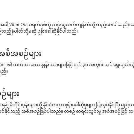
ါ Viber Out ခရက်ဒစ်ကို သင့်ငွေလက်ကျန်ထဲသို့ ထည့်ပေးပါသည်။ သင
ည့်နံပါတ်သို့မဆို ဖုန်းခေါ်ဆိုနိုင်ပါသည်။
် အစီအစဉ်များ
် Viber ၏ သက်သာသော နှုန်းထားများဖြင့် ရက် ၃၀ အတွင်း သင် ရွေးချယ်
်သည်။
ဉ်များ
့် မိုဘိုင်းဖုန်းများသို့ နိုင်ငံတကာ ဖုန်းခေါ်ဆိုမှုများ ပြုလုပ်နိုင်ပြီး
်နိုင်သည့် အစီအစဉ်ဖြစ်ပါသည်။ လစဉ် စာရင်းသွင်းမှု အစီအစဉ်ဖြင့်