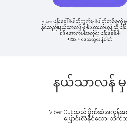
Viber ဖုန်းခေါ်နံပါတ်ကွက်မှ နံပါတ်တစ်ခုကို ဖု
နိုင်သည်။
နယ်သာလန် မှ စီးယားလိယွန် သို့ ဖုန်း
ရန် အောက်ပါအတိုင်း ဖုန်းခေါ်ပါ-
+
+
232
ဒေသတွင်း နံပါတ်
နယ်သာလန် မှ စ
Viber Out သည် ပိုက်ဆံအကုန်အကျ 
ပြောင်းလဲနိုင်သော၊ သက်သာသ