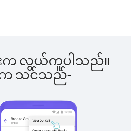
်ခြင်းက လွယ်ကူပါသည်။
ိပါက သင်သည်-