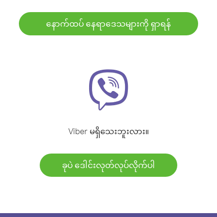
နောက်ထပ် နေရာဒေသများကို ရှာရန်
Viber မရှိသေးဘူးလား။
ခုပဲ ဒေါင်းလုတ်လုပ်လိုက်ပါ