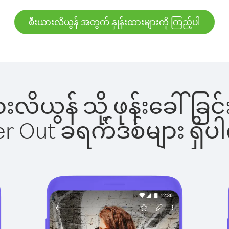
စီးယားလိယွန် အတွက် နှုန်းထားများကို ကြည့်ပါ
ယားလိယွန် သို့ ဖုန်းခေါ
ber Out ခရက်ဒစ်များ ရှ