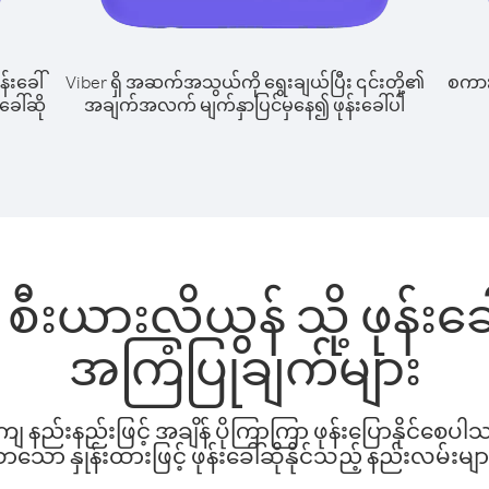
န်းခေါ်
Viber ရှိ အဆက်အသွယ်ကို ရွေးချယ်ပြီး ၎င်းတို့၏
စကားပ
ခေါ်ဆို
အချက်အလက် မျက်နှာပြင်မှနေ၍ ဖုန်းခေါ်ပါ
ီးယားလိယွန် သို့ ဖုန်း
အကြံပြုချက်များ
နည်းနည်းဖြင့် အချိန် ပိုကြာကြာ ဖုန်းပြောနိုင်စေပ
ော နှုန်းထားဖြင့် ဖုန်းခေါ်ဆိုနိုင်သည့် နည်းလမ်းမျာ