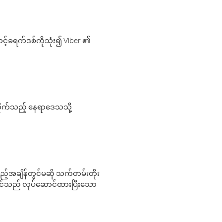
့်ခရက်ဒစ်ကိုသုံး၍ Viber ၏
လိုက်သည့် နေရာဒေသသို့
 မည်သည့်အချိန်တွင်မဆို သက်တမ်းတိုး
 သင်သည် လုပ်ဆောင်ထားပြီးသော