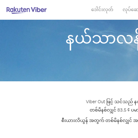
ဒေါင်းလုတ်
လုပ်ဆေ
နယ်သာလန် မှ
Viber Out ဖြင့် သင်သည် န
တစ်မိနစ်လျှင် 83.5 ¢ ပမာဏ
စီးယားလိယွန် အတွက် တစ်မိနစ်လျှင် အကော