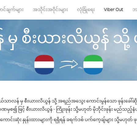
ာင်ချက်များ
အသိုင်းအဝိုင်းများ
လုံခြုံရေး
Viber Out
ဘ
 စီးယားလိယွန် သို့ ဖုန
ယ်သာလန် မှ စီးယားလိယွန် သို့ အရည်အသွေး ကောင်းမွန်သော ဖုန်းခေါ်ဆိုမ
မှစ၍ ဖြင့် စီးယားလိယွန် - ကြိုးဖုန်း သို့မဟုတ် မိုဘိုင်းဖုန်း မည်သည့်နံပါ
င်းဆုံး နှုန်းထားများကို ရရှိရန် ခရက်ဒစ် ပက်ကေ့ချ်များ သို့မဟုတ် ဖု