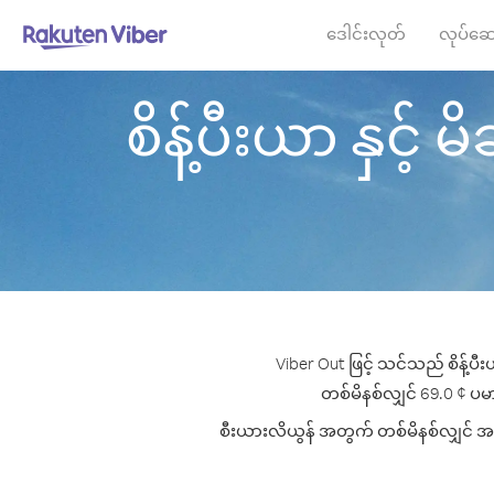
ဒေါင်းလုတ်
လုပ်ဆေ
စိန့်ပီးယာ နှင့် မ
Viber Out ဖြင့် သင်သည် စိန့်ပီ
တစ်မိနစ်လျှင် 69.0 ¢ ပမာဏ
စီးယားလိယွန် အတွက် တစ်မိနစ်လျှင် အကော