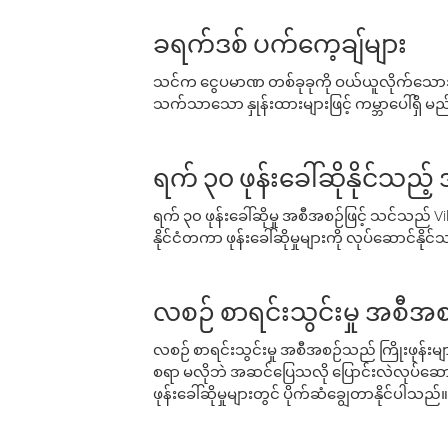
ခရက်ဒစ် ပက်ကေ့ချ်များ
သင်က ငွေပမာဏ တစ်ခုခုကို ဝယ်ယူလိုက်သောအခ
သက်သာသော နှုန်းထားများဖြင့် ကမ္ဘာပေါ်ရှိ မည်သ
ရက် ၃၀ ဖုန်းခေါ်ဆိုနိုင်သည့
ရက် ၃၀ ဖုန်းခေါ်ဆိုမှု အစီအစဉ်ဖြင့် သင်သည
နိုင်ငံတကာ ဖုန်းခေါ်ဆိုမှုများကို လုပ်ဆောင်နိုင
လစဉ် စာရင်းသွင်းမှု အစီအစ
လစဉ် စာရင်းသွင်းမှု အစီအစဉ်သည် ကြိုးဖုန်းများနှင
စရာ မလိုဘဲ အဆင်ပြေသလို ပြောင်းလဲလုပ်ဆောင
ဖုန်းခေါ်ဆိုမှုများတွင် ပိုက်ဆံချွေတာနိုင်ပါသည်။