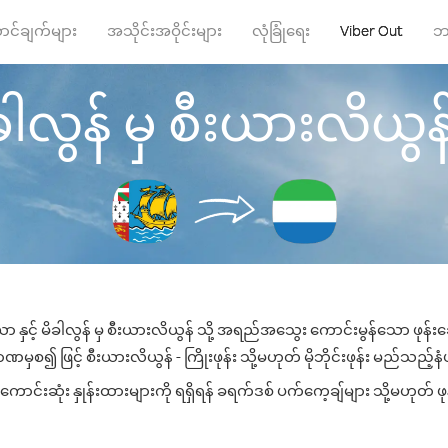
ာင်ချက်များ
အသိုင်းအဝိုင်းများ
လုံခြုံရေး
Viber Out
ဘ
ိခါလွန် မှ စီးယားလိယွန် သ
းယာ နှင့် မိခါလွန် မှ စီးယားလိယွန် သို့ အရည်အသွေး ကောင်းမွန်သော ဖုန်းခေ
မှစ၍ ဖြင့် စီးယားလိယွန် - ကြိုးဖုန်း သို့မဟုတ် မိုဘိုင်းဖုန်း မည်သည့်နံပါ
င်းဆုံး နှုန်းထားများကို ရရှိရန် ခရက်ဒစ် ပက်ကေ့ချ်များ သို့မဟုတ် ဖု