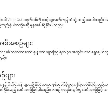
ါ Viber Out ခရက်ဒစ်ကို သင့်ငွေလက်ကျန်ထဲသို့ ထည့်ပေးပါသည်။ သင
ည့်နံပါတ်သို့မဆို ဖုန်းခေါ်ဆိုနိုင်ပါသည်။
် အစီအစဉ်များ
် Viber ၏ သက်သာသော နှုန်းထားများဖြင့် ရက် ၃၀ အတွင်း သင် ရွေးချယ်
်သည်။
ဉ်များ
့် မိုဘိုင်းဖုန်းများသို့ နိုင်ငံတကာ ဖုန်းခေါ်ဆိုမှုများ ပြုလုပ်နိုင်ပြီး
်နိုင်သည့် အစီအစဉ်ဖြစ်ပါသည်။ လစဉ် စာရင်းသွင်းမှု အစီအစဉ်ဖြင့်