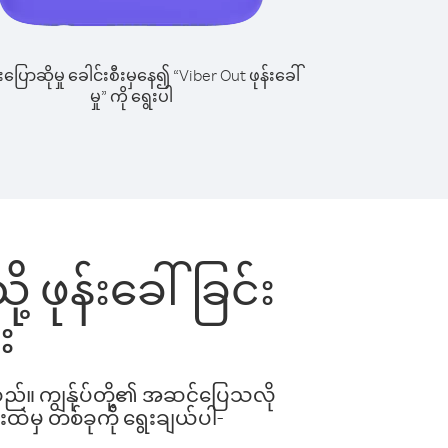
ြောဆိုမှု ခေါင်းစီးမှနေ၍ “Viber Out ဖုန်းခေါ်
မှု” ကို ရွေးပါ
ု့ ဖုန်းခေါ်ခြင်း
း
ါသည်။ ကျွန်ုပ်တို့၏ အဆင်ပြေသလို
းထဲမှ တစ်ခုကို ရွေးချယ်ပါ-