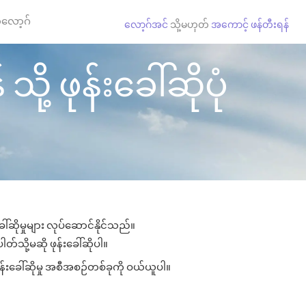
လော့ဂ်
လော့ဂ်အင်
သို့မဟုတ်
အကောင့် ဖန်တီးရန်
ို့ ဖုန်းခေါ်ဆိုပုံ
ါ်ဆိုမှုများ လုပ်ဆောင်နိုင်သည်။
တ်သို့မဆို ဖုန်းခေါ်ဆိုပါ။
န်းခေါ်ဆိုမှု အစီအစဉ်တစ်ခုကို ဝယ်ယူပါ။