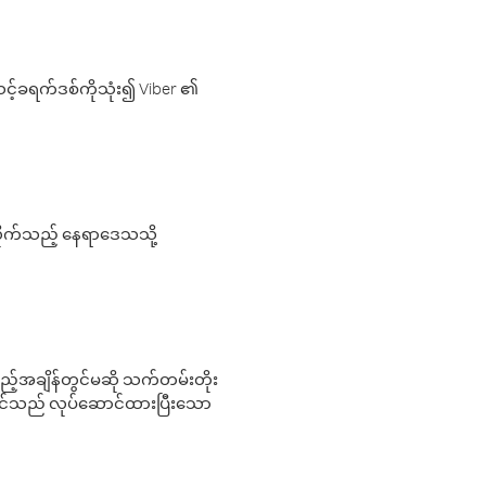
့်ခရက်ဒစ်ကိုသုံး၍ Viber ၏
လိုက်သည့် နေရာဒေသသို့
 မည်သည့်အချိန်တွင်မဆို သက်တမ်းတိုး
 သင်သည် လုပ်ဆောင်ထားပြီးသော