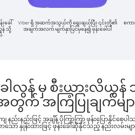
န်းခေါ်
Viber ရှိ အဆက်အသွယ်ကို ရွေးချယ်ပြီး ၎င်းတို့၏
စကားပ
န် သို့
အချက်အလက် မျက်နှာပြင်မှနေ၍ ဖုန်းခေါ်ပါ
ါ-
 မိခါလွန် မှ စီးယားလိယွန် သိ
အတွက် အကြံပြုချက်မျာ
နည်းနည်းဖြင့် အချိန် ပိုကြာကြာ ဖုန်းပြောနိုင်စေပ
ော နှုန်းထားဖြင့် ဖုန်းခေါ်ဆိုနိုင်သည့် နည်းလမ်းမျာ