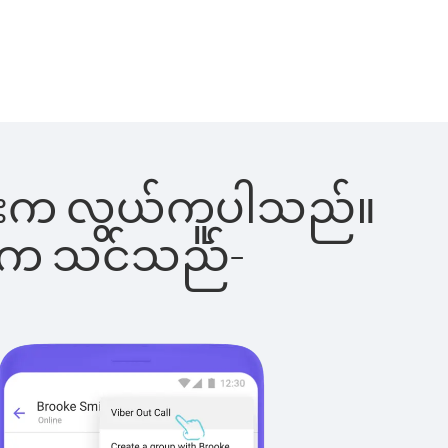
်ခြင်းက လွယ်ကူပါသည်။
ိပါက သင်သည်-