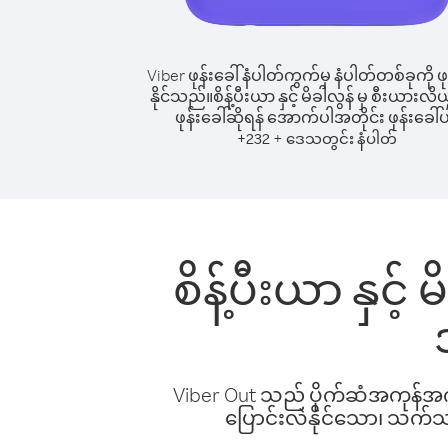
Viber ဖုန်းခေါ်နံပါတ်ကွက်မှ နံပါတ်တစ်ခုကို ဖု
နိုင်သည်။
စိန့်ပီးယာ နှင့် မိခါလွန် မှ စီးယားလိယွ
ဖုန်းခေါ်ဆိုရန် အောက်ပါအတိုင်း ဖုန်းခေါ်ပ
+
+
232
ဒေသတွင်း နံပါတ်
စိန့်ပီးယာ နှင့်
Viber Out သည် ပိုက်ဆံအကုန်အကျ 
ပြောင်းလဲနိုင်သော၊ သက်သာသ