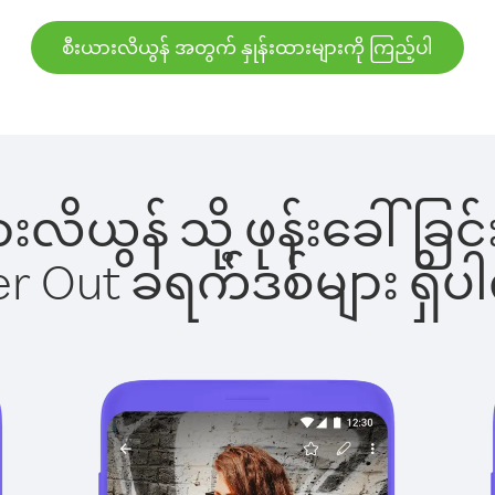
စီးယားလိယွန် အတွက် နှုန်းထားများကို ကြည့်ပါ
ယားလိယွန် သို့ ဖုန်းခေါ
ber Out ခရက်ဒစ်များ ရှ