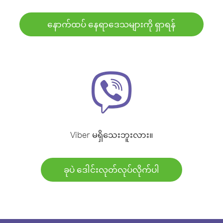
နောက်ထပ် နေရာဒေသများကို ရှာရန်
Viber မရှိသေးဘူးလား။
ခုပဲ ဒေါင်းလုတ်လုပ်လိုက်ပါ