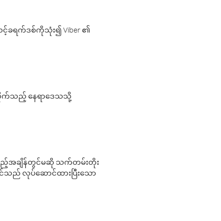
့်ခရက်ဒစ်ကိုသုံး၍ Viber ၏
လိုက်သည့် နေရာဒေသသို့
 မည်သည့်အချိန်တွင်မဆို သက်တမ်းတိုး
 သင်သည် လုပ်ဆောင်ထားပြီးသော