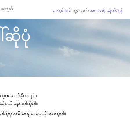
လော့ဂ်
လော့ဂ်အင်
သို့မဟုတ်
အကောင့် ဖန်တီးရန်
်ဆိုပုံ
း လုပ်ဆောင်နိုင်သည်။
ု့မဆို ဖုန်းခေါ်ဆိုပါ။
ခေါ်ဆိုမှု အစီအစဉ်တစ်ခုကို ဝယ်ယူပါ။