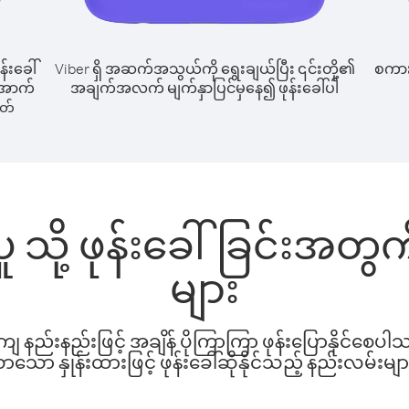
န်းခေါ်
Viber ရှိ အဆက်အသွယ်ကို ရွေးချယ်ပြီး ၎င်းတို့၏
စကားပ
် အောက်
အချက်အလက် မျက်နှာပြင်မှနေ၍ ဖုန်းခေါ်ပါ
ါတ်
ာပူ သို့ ဖုန်းခေါ်ခြင်းအ
များ
နည်းနည်းဖြင့် အချိန် ပိုကြာကြာ ဖုန်းပြောနိုင်စေပ
ော နှုန်းထားဖြင့် ဖုန်းခေါ်ဆိုနိုင်သည့် နည်းလမ်းမျာ