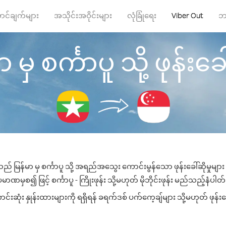
ာင်ချက်များ
အသိုင်းအဝိုင်းများ
လုံခြုံရေး
Viber Out
ဘ
 မှ စင်္ကာပူ သို့ ဖုန်းခေါ
သည် မြန်မာ မှ စင်္ကာပူ သို့ အရည်အသွေး ကောင်းမွန်သော ဖုန်းခေါ်ဆိုမှုမျာ
မာဏမှစ၍ ဖြင့် စင်္ကာပူ - ကြိုးဖုန်း သို့မဟုတ် မိုဘိုင်းဖုန်း မည်သည့်နံပါတ်သိ
်းဆုံး နှုန်းထားများကို ရရှိရန် ခရက်ဒစ် ပက်ကေ့ချ်များ သို့မဟုတ် ဖုန်း