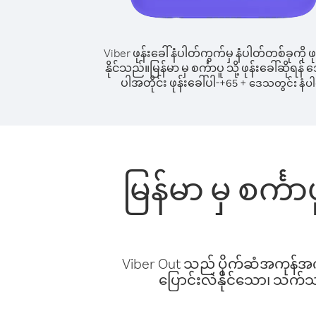
Viber ဖုန်းခေါ်နံပါတ်ကွက်မှ နံပါတ်တစ်ခုကို ဖု
နိုင်သည်။
မြန်မာ မှ စင်္ကာပူ သို့ ဖုန်းခေါ်ဆိုရန
ပါအတိုင်း ဖုန်းခေါ်ပါ-
+
+
65
ဒေသတွင်း နံပ
မြန်မာ မှ စင်္က
Viber Out သည် ပိုက်ဆံအကုန်အကျ 
ပြောင်းလဲနိုင်သော၊ သက်သာသ