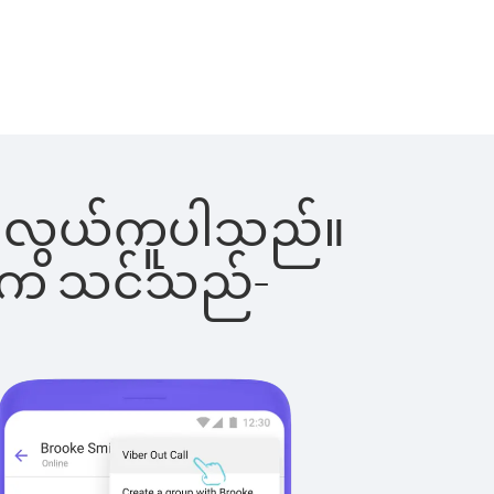
င်းက လွယ်ကူပါသည်။
ိပါက သင်သည်-