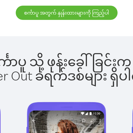
စင်္ကာပူ အတွက် နှုန်းထားများကို ကြည့်ပါ
စင်္ကာပူ သို့ ဖုန်းခေါ်ခြ
ber Out ခရက်ဒစ်များ ရှ