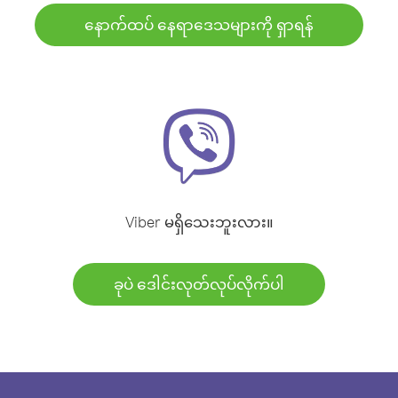
နောက်ထပ် နေရာဒေသများကို ရှာရန်
Viber မရှိသေးဘူးလား။
ခုပဲ ဒေါင်းလုတ်လုပ်လိုက်ပါ