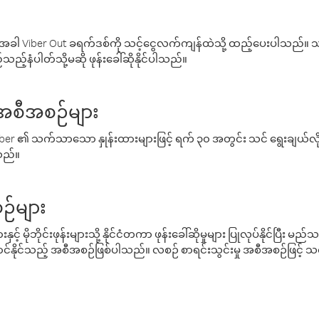
ါ Viber Out ခရက်ဒစ်ကို သင့်ငွေလက်ကျန်ထဲသို့ ထည့်ပေးပါသည်။ သင
ည့်နံပါတ်သို့မဆို ဖုန်းခေါ်ဆိုနိုင်ပါသည်။
် အစီအစဉ်များ
် Viber ၏ သက်သာသော နှုန်းထားများဖြင့် ရက် ၃၀ အတွင်း သင် ရွေးချယ်
်သည်။
ဉ်များ
့် မိုဘိုင်းဖုန်းများသို့ နိုင်ငံတကာ ဖုန်းခေါ်ဆိုမှုများ ပြုလုပ်နိုင်ပြီး
်နိုင်သည့် အစီအစဉ်ဖြစ်ပါသည်။ လစဉ် စာရင်းသွင်းမှု အစီအစဉ်ဖြင့်