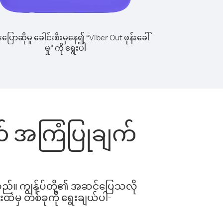
ြောဆိုမှု ခေါင်းစီးမှနေ၍ “Viber Out ဖုန်းခေါ်
မှု” ကို ရွေးပါ
တွက် အကြံပြုချက်
ါသည်။ ကျွန်ုပ်တို့၏ အဆင်ပြေသလို
းထဲမှ တစ်ခုကို ရွေးချယ်ပါ-