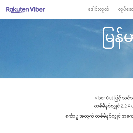
ဒေါင်းလုတ်
လုပ်ဆေ
မြန်မာ
Viber Out ဖြင့် သင်
တစ်မိနစ်လျှင် 2.2 ¢ ပ
စင်္ကာပူ အတွက် တစ်မိနစ်လျှင် အကောင