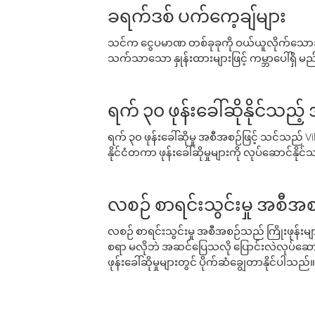
ခရက်ဒစ် ပက်ကေ့ချ်များ
သင်က ငွေပမာဏ တစ်ခုခုကို ဝယ်ယူလိုက်သောအခ
သက်သာသော နှုန်းထားများဖြင့် ကမ္ဘာပေါ်ရှိ မည်သ
ရက် ၃၀ ဖုန်းခေါ်ဆိုနိုင်သည့
ရက် ၃၀ ဖုန်းခေါ်ဆိုမှု အစီအစဉ်ဖြင့် သင်သည
နိုင်ငံတကာ ဖုန်းခေါ်ဆိုမှုများကို လုပ်ဆောင်နိုင
လစဉ် စာရင်းသွင်းမှု အစီအစ
လစဉ် စာရင်းသွင်းမှု အစီအစဉ်သည် ကြိုးဖုန်းများနှင
စရာ မလိုဘဲ အဆင်ပြေသလို ပြောင်းလဲလုပ်ဆောင
ဖုန်းခေါ်ဆိုမှုများတွင် ပိုက်ဆံချွေတာနိုင်ပါသည်။