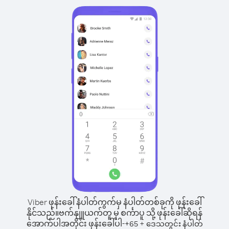
Viber ဖုန်းခေါ်နံပါတ်ကွက်မှ နံပါတ်တစ်ခုကို ဖုန်းခေါ်
နိုင်သည်။
ဗက်နျူယက်တူ မှ စင်္ကာပူ သို့ ဖုန်းခေါ်ဆိုရန်
အောက်ပါအတိုင်း ဖုန်းခေါ်ပါ-
+
+
65
ဒေသတွင်း နံပါတ်