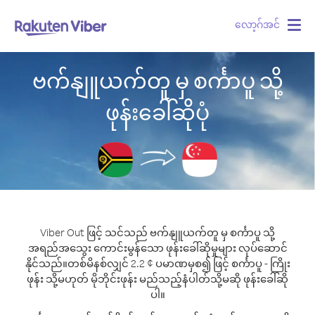
လော့ဂ်အင်
Togg
navig
ဗက်နျူယက်တူ မှ စင်္ကာပူ သို့
ဖုန်းခေါ်ဆိုပုံ
Viber Out ဖြင့် သင်သည် ဗက်နျူယက်တူ မှ စင်္ကာပူ သို့
အရည်အသွေး ကောင်းမွန်သော ဖုန်းခေါ်ဆိုမှုများ လုပ်ဆောင်
နိုင်သည်။
တစ်မိနစ်လျှင် 2.2 ¢ ပမာဏမှစ၍ ဖြင့် စင်္ကာပူ - ကြိုး
ဖုန်း သို့မဟုတ် မိုဘိုင်းဖုန်း မည်သည့်နံပါတ်သို့မဆို ဖုန်းခေါ်ဆို
ပါ။