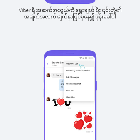
Viber ရှိ အဆက်အသွယ်ကို ရွေးချယ်ပြီး ၎င်းတို့၏
အချက်အလက် မျက်နှာပြင်မှနေ၍ ဖုန်းခေါ်ပါ