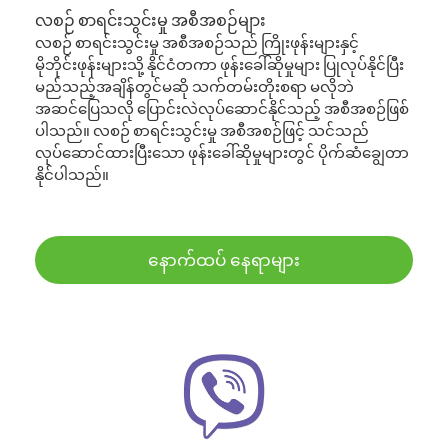
လစဉ် စာရင်းသွင်းမှု အစီအစဉ်များ
လစဉ် စာရင်းသွင်းမှု အစီအစဉ်သည် ကြိုးဖုန်းများနှင့်
မိုဘိုင်းဖုန်းများသို့ နိုင်ငံတကာ ဖုန်းခေါ်ဆိုမှုများ ပြုလုပ်နိုင်ပြီး
မည်သည့်အချိန်တွင်မဆို သက်တမ်းတိုးစရာ မလိုဘဲ
အဆင်ပြေသလို ပြောင်းလဲလုပ်ဆောင်နိုင်သည့် အစီအစဉ်ဖြစ်
ပါသည်။ လစဉ် စာရင်းသွင်းမှု အစီအစဉ်ဖြင့် သင်သည်
လုပ်ဆောင်ထားပြီးသော ဖုန်းခေါ်ဆိုမှုများတွင် ပိုက်ဆံချွေတာ
နိုင်ပါသည်။
နောက်ထပ် နေရာများ