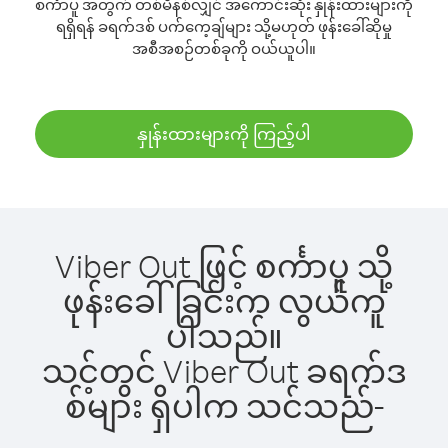
စင်္ကာပူ အတွက် တစ်မိနစ်လျှင် အကောင်းဆုံး နှုန်းထားများကို
ရရှိရန် ခရက်ဒစ် ပက်ကေ့ချ်များ သို့မဟုတ် ဖုန်းခေါ်ဆိုမှု
အစီအစဉ်တစ်ခုကို ဝယ်ယူပါ။
နှုန်းထားများကို ကြည့်ပါ
Viber Out ဖြင့် စင်္ကာပူ သို့
ဖုန်းခေါ်ခြင်းက လွယ်ကူ
ပါသည်။
သင့်တွင် Viber Out ခရက်ဒ
စ်များ ရှိပါက သင်သည်-