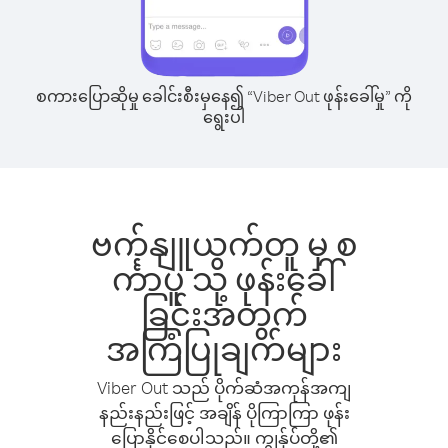
စကားပြောဆိုမှု ခေါင်းစီးမှနေ၍ “Viber Out ဖုန်းခေါ်မှု” ကို
ရွေးပါ
ဗက်နျူယက်တူ မှ စ
င်္ကာပူ သို့ ဖုန်းခေါ်
ခြင်းအတွက်
အကြံပြုချက်များ
Viber Out သည် ပိုက်ဆံအကုန်အကျ
နည်းနည်းဖြင့် အချိန် ပိုကြာကြာ ဖုန်း
ပြောနိုင်စေပါသည်။ ကျွန်ုပ်တို့၏