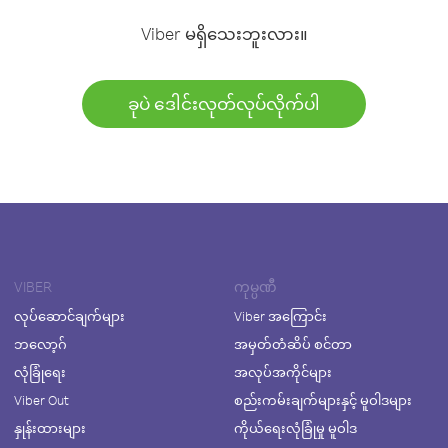
Viber မရှိသေးဘူးလား။
ခုပဲ ဒေါင်းလုတ်လုပ်လိုက်ပါ
VIBER
ကုမ္ပဏီ
လုပ်ဆောင်ချက်များ
Viber အကြောင်း
ဘလော့ဂ်
အမှတ်တံဆိပ် စင်တာ
လုံခြုံရေး
အလုပ်အကိုင်များ
Viber Out
စည်းကမ်းချက်များနှင့် မူဝါဒများ
နှုန်းထားများ
ကိုယ်ရေးလုံခြုံမှု မူဝါဒ