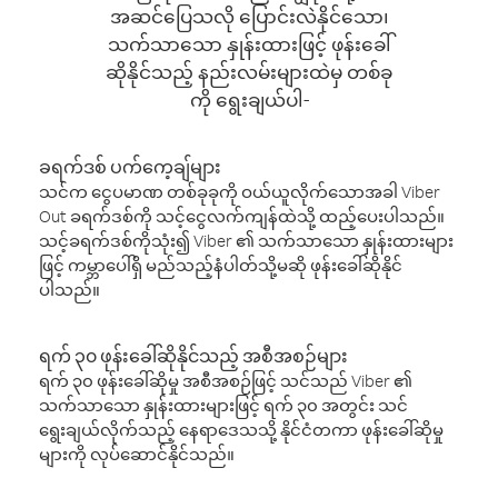
အဆင်ပြေသလို ပြောင်းလဲနိုင်သော၊
သက်သာသော နှုန်းထားဖြင့် ဖုန်းခေါ်
ဆိုနိုင်သည့် နည်းလမ်းများထဲမှ တစ်ခု
ကို ရွေးချယ်ပါ-
ခရက်ဒစ် ပက်ကေ့ချ်များ
သင်က ငွေပမာဏ တစ်ခုခုကို ဝယ်ယူလိုက်သောအခါ Viber
Out ခရက်ဒစ်ကို သင့်ငွေလက်ကျန်ထဲသို့ ထည့်ပေးပါသည်။
သင့်ခရက်ဒစ်ကိုသုံး၍ Viber ၏ သက်သာသော နှုန်းထားများ
ဖြင့် ကမ္ဘာပေါ်ရှိ မည်သည့်နံပါတ်သို့မဆို ဖုန်းခေါ်ဆိုနိုင်
ပါသည်။
ရက် ၃၀ ဖုန်းခေါ်ဆိုနိုင်သည့် အစီအစဉ်များ
ရက် ၃၀ ဖုန်းခေါ်ဆိုမှု အစီအစဉ်ဖြင့် သင်သည် Viber ၏
သက်သာသော နှုန်းထားများဖြင့် ရက် ၃၀ အတွင်း သင်
ရွေးချယ်လိုက်သည့် နေရာဒေသသို့ နိုင်ငံတကာ ဖုန်းခေါ်ဆိုမှု
များကို လုပ်ဆောင်နိုင်သည်။