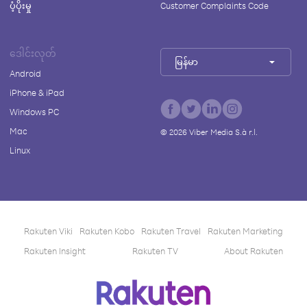
ပံ့ပိုးမှု
Customer Complaints Code
ဒေါင်းလုတ်
မြန်မာ
Android
iPhone & iPad
Windows PC
Mac
©
2026
Viber Media S.à r.l.
Linux
Rakuten Viki
Rakuten Kobo
Rakuten Travel
Rakuten Marketing
Rakuten Insight
Rakuten TV
About Rakuten