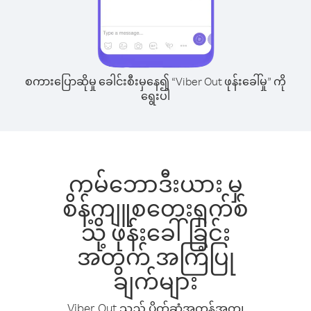
စကားပြောဆိုမှု ခေါင်းစီးမှနေ၍ “Viber Out ဖုန်းခေါ်မှု” ကို
ရွေးပါ
ကမ်ဘောဒီးယား မှ
စိန့်ကျူစတေးရှက်စ်
သို့ ဖုန်းခေါ်ခြင်း
အတွက် အကြံပြု
ချက်များ
Viber Out သည် ပိုက်ဆံအကုန်အကျ