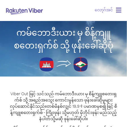
လော့ဂ်အင်
Togg
navig
ကမ်ဘောဒီးယား မှ စိန့်ကျူ
စတေးရှက်စ် သို့ ဖုန်းခေါ်ဆိုပုံ
Viber Out ဖြင့် သင်သည် ကမ်ဘောဒီးယား မှ စိန့်ကျူစတေးရှ
က်စ် သို့ အရည်အသွေး ကောင်းမွန်သော ဖုန်းခေါ်ဆိုမှုများ
လုပ်ဆောင်နိုင်သည်။
တစ်မိနစ်လျှင် 19.9 ¢ ပမာဏမှစ၍ ဖြင့် စိ
န့်ကျူစတေးရှက်စ် - ကြိုးဖုန်း သို့မဟုတ် မိုဘိုင်းဖုန်း မည်သည့်
နံပါတ်သို့မဆို ဖုန်းခေါ်ဆိုပါ။