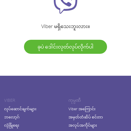
Viber မရှိသေးဘူးလား။
ခုပဲ ဒေါင်းလုတ်လုပ်လိုက်ပါ
VIBER
ကုမ္ပဏီ
လုပ်ဆောင်ချက်များ
Viber အကြောင်း
ဘလော့ဂ်
အမှတ်တံဆိပ် စင်တာ
လုံခြုံရေး
အလုပ်အကိုင်များ