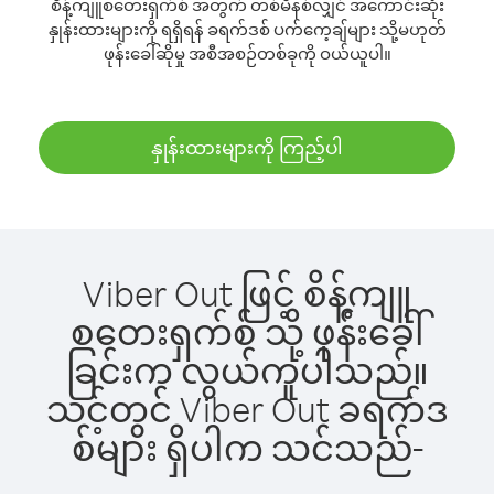
စိန့်ကျူစတေးရှက်စ် အတွက် တစ်မိနစ်လျှင် အကောင်းဆုံး
နှုန်းထားများကို ရရှိရန် ခရက်ဒစ် ပက်ကေ့ချ်များ သို့မဟုတ်
ဖုန်းခေါ်ဆိုမှု အစီအစဉ်တစ်ခုကို ဝယ်ယူပါ။
နှုန်းထားများကို ကြည့်ပါ
Viber Out ဖြင့် စိန့်ကျူ
စတေးရှက်စ် သို့ ဖုန်းခေါ်
ခြင်းက လွယ်ကူပါသည်။
သင့်တွင် Viber Out ခရက်ဒ
စ်များ ရှိပါက သင်သည်-