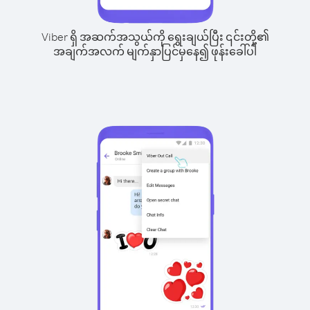
Viber ရှိ အဆက်အသွယ်ကို ရွေးချယ်ပြီး ၎င်းတို့၏
အချက်အလက် မျက်နှာပြင်မှနေ၍ ဖုန်းခေါ်ပါ