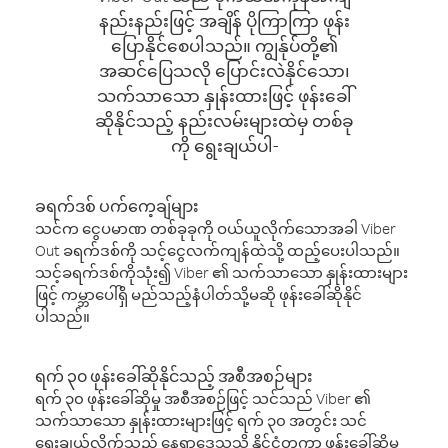
နည်းနည်းဖြင့် အချိန် ပိုကြာကြာ ဖုန်း
ပြောနိုင်စေပါသည်။ ကျွန်ုပ်တို့၏
အဆင်ပြေသလို ပြောင်းလဲနိုင်သော၊
သက်သာသော နှုန်းထားဖြင့် ဖုန်းခေါ်
ဆိုနိုင်သည့် နည်းလမ်းများထဲမှ တစ်ခု
ကို ရွေးချယ်ပါ-
ခရက်ဒစ် ပက်ကေ့ချ်များ
သင်က ငွေပမာဏ တစ်ခုခုကို ဝယ်ယူလိုက်သောအခါ Viber
Out ခရက်ဒစ်ကို သင့်ငွေလက်ကျန်ထဲသို့ ထည့်ပေးပါသည်။
သင့်ခရက်ဒစ်ကိုသုံး၍ Viber ၏ သက်သာသော နှုန်းထားများ
ဖြင့် ကမ္ဘာပေါ်ရှိ မည်သည့်နံပါတ်သို့မဆို ဖုန်းခေါ်ဆိုနိုင်
ပါသည်။
ရက် ၃၀ ဖုန်းခေါ်ဆိုနိုင်သည့် အစီအစဉ်များ
ရက် ၃၀ ဖုန်းခေါ်ဆိုမှု အစီအစဉ်ဖြင့် သင်သည် Viber ၏
သက်သာသော နှုန်းထားများဖြင့် ရက် ၃၀ အတွင်း သင်
ရွေးချယ်လိုက်သည့် နေရာဒေသသို့ နိုင်ငံတကာ ဖုန်းခေါ်ဆိုမှု