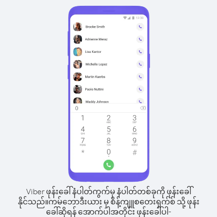
Viber ဖုန်းခေါ်နံပါတ်ကွက်မှ နံပါတ်တစ်ခုကို ဖုန်းခေါ်
နိုင်သည်။
ကမ်ဘောဒီးယား မှ စိန့်ကျူစတေးရှက်စ် သို့ ဖုန်း
ခေါ်ဆိုရန် အောက်ပါအတိုင်း ဖုန်းခေါ်ပါ-