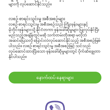
များကို လုပ်ဆောင်နိုင်သည်။
လစဉ် စာရင်းသွင်းမှု အစီအစဉ်များ
လစဉ် စာရင်းသွင်းမှု အစီအစဉ်သည် ကြိုးဖုန်းများနှင့်
မိုဘိုင်းဖုန်းများသို့ နိုင်ငံတကာ ဖုန်းခေါ်ဆိုမှုများ ပြုလုပ်နိုင်ပြီး
မည်သည့်အချိန်တွင်မဆို သက်တမ်းတိုးစရာ မလိုဘဲ
အဆင်ပြေသလို ပြောင်းလဲလုပ်ဆောင်နိုင်သည့် အစီအစဉ်ဖြစ်
ပါသည်။ လစဉ် စာရင်းသွင်းမှု အစီအစဉ်ဖြင့် သင်သည်
လုပ်ဆောင်ထားပြီးသော ဖုန်းခေါ်ဆိုမှုများတွင် ပိုက်ဆံချွေတာ
နိုင်ပါသည်။
နောက်ထပ် နေရာများ