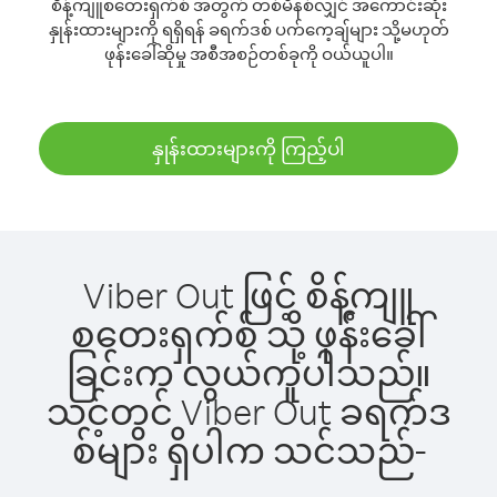
စိန့်ကျူစတေးရှက်စ် အတွက် တစ်မိနစ်လျှင် အကောင်းဆုံး
နှုန်းထားများကို ရရှိရန် ခရက်ဒစ် ပက်ကေ့ချ်များ သို့မဟုတ်
ဖုန်းခေါ်ဆိုမှု အစီအစဉ်တစ်ခုကို ဝယ်ယူပါ။
နှုန်းထားများကို ကြည့်ပါ
Viber Out ဖြင့် စိန့်ကျူ
စတေးရှက်စ် သို့ ဖုန်းခေါ်
ခြင်းက လွယ်ကူပါသည်။
သင့်တွင် Viber Out ခရက်ဒ
စ်များ ရှိပါက သင်သည်-