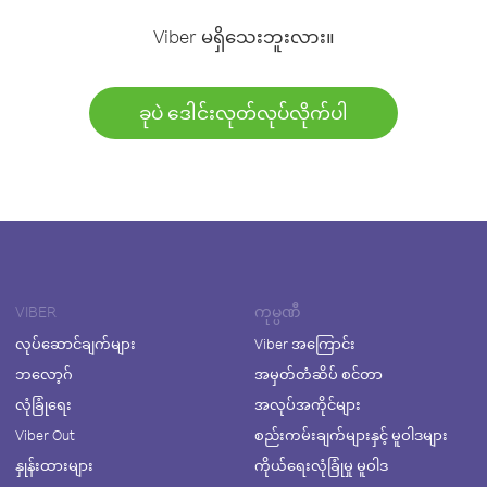
Viber မရှိသေးဘူးလား။
ခုပဲ ဒေါင်းလုတ်လုပ်လိုက်ပါ
VIBER
ကုမ္ပဏီ
လုပ်ဆောင်ချက်များ
Viber အကြောင်း
ဘလော့ဂ်
အမှတ်တံဆိပ် စင်တာ
လုံခြုံရေး
အလုပ်အကိုင်များ
Viber Out
စည်းကမ်းချက်များနှင့် မူဝါဒများ
နှုန်းထားများ
ကိုယ်ရေးလုံခြုံမှု မူဝါဒ