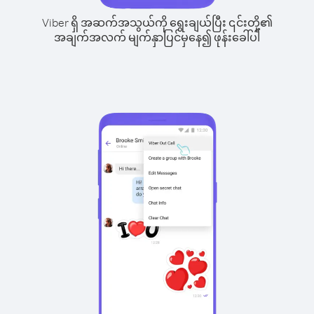
Viber ရှိ အဆက်အသွယ်ကို ရွေးချယ်ပြီး ၎င်းတို့၏
အချက်အလက် မျက်နှာပြင်မှနေ၍ ဖုန်းခေါ်ပါ