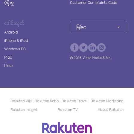
ပံ့ပိုးမှု
Customer Complaints Code
ဒေါင်းလုတ်
မြန်မာ
Android
iPhone & iPad
Windows PC
Mac
©
2026
Viber Media S.à r.l.
Linux
Rakuten Viki
Rakuten Kobo
Rakuten Travel
Rakuten Marketing
Rakuten Insight
Rakuten TV
About Rakuten