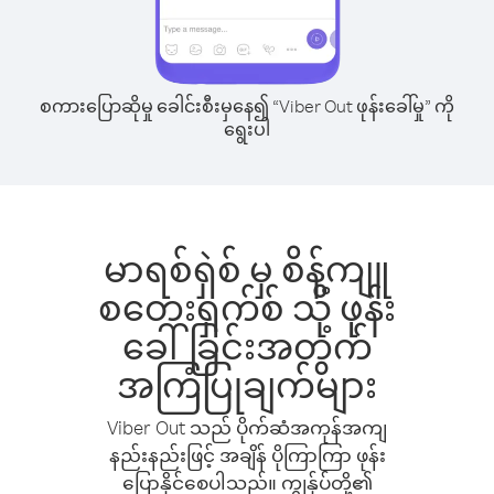
စကားပြောဆိုမှု ခေါင်းစီးမှနေ၍ “Viber Out ဖုန်းခေါ်မှု” ကို
ရွေးပါ
မာရစ်ရှဲစ် မှ စိန့်ကျူ
စတေးရှက်စ် သို့ ဖုန်း
ခေါ်ခြင်းအတွက်
အကြံပြုချက်များ
Viber Out သည် ပိုက်ဆံအကုန်အကျ
နည်းနည်းဖြင့် အချိန် ပိုကြာကြာ ဖုန်း
ပြောနိုင်စေပါသည်။ ကျွန်ုပ်တို့၏