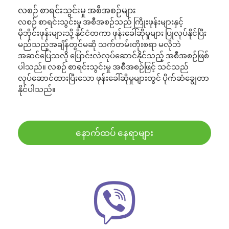
လစဉ် စာရင်းသွင်းမှု အစီအစဉ်များ
လစဉ် စာရင်းသွင်းမှု အစီအစဉ်သည် ကြိုးဖုန်းများနှင့်
မိုဘိုင်းဖုန်းများသို့ နိုင်ငံတကာ ဖုန်းခေါ်ဆိုမှုများ ပြုလုပ်နိုင်ပြီး
မည်သည့်အချိန်တွင်မဆို သက်တမ်းတိုးစရာ မလိုဘဲ
အဆင်ပြေသလို ပြောင်းလဲလုပ်ဆောင်နိုင်သည့် အစီအစဉ်ဖြစ်
ပါသည်။ လစဉ် စာရင်းသွင်းမှု အစီအစဉ်ဖြင့် သင်သည်
လုပ်ဆောင်ထားပြီးသော ဖုန်းခေါ်ဆိုမှုများတွင် ပိုက်ဆံချွေတာ
နိုင်ပါသည်။
နောက်ထပ် နေရာများ