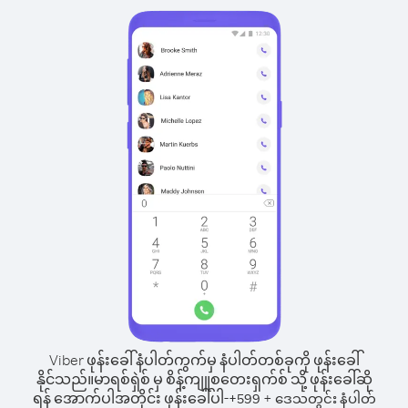
Viber ဖုန်းခေါ်နံပါတ်ကွက်မှ နံပါတ်တစ်ခုကို ဖုန်းခေါ်
နိုင်သည်။
မာရစ်ရှဲစ် မှ စိန့်ကျူစတေးရှက်စ် သို့ ဖုန်းခေါ်ဆို
ရန် အောက်ပါအတိုင်း ဖုန်းခေါ်ပါ-
+
+
599
ဒေသတွင်း နံပါတ်