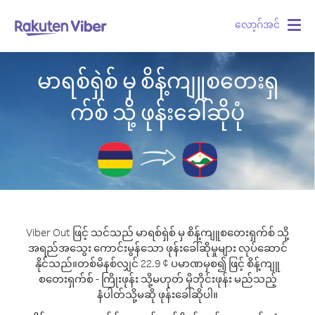
လော့ဂ်အင်
Togg
navig
မာရစ်ရှဲစ် မှ စိန့်ကျူစတေးရှ
က်စ် သို့ ဖုန်းခေါ်ဆိုပုံ
Viber Out ဖြင့် သင်သည် မာရစ်ရှဲစ် မှ စိန့်ကျူစတေးရှက်စ် သို့
အရည်အသွေး ကောင်းမွန်သော ဖုန်းခေါ်ဆိုမှုများ လုပ်ဆောင်
နိုင်သည်။
တစ်မိနစ်လျှင် 22.9 ¢ ပမာဏမှစ၍ ဖြင့် စိန့်ကျူ
စတေးရှက်စ် - ကြိုးဖုန်း သို့မဟုတ် မိုဘိုင်းဖုန်း မည်သည့်
နံပါတ်သို့မဆို ဖုန်းခေါ်ဆိုပါ။