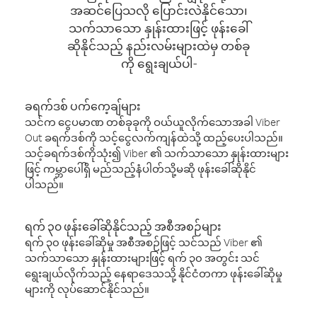
အဆင်ပြေသလို ပြောင်းလဲနိုင်သော၊
သက်သာသော နှုန်းထားဖြင့် ဖုန်းခေါ်
ဆိုနိုင်သည့် နည်းလမ်းများထဲမှ တစ်ခု
ကို ရွေးချယ်ပါ-
ခရက်ဒစ် ပက်ကေ့ချ်များ
သင်က ငွေပမာဏ တစ်ခုခုကို ဝယ်ယူလိုက်သောအခါ Viber
Out ခရက်ဒစ်ကို သင့်ငွေလက်ကျန်ထဲသို့ ထည့်ပေးပါသည်။
သင့်ခရက်ဒစ်ကိုသုံး၍ Viber ၏ သက်သာသော နှုန်းထားများ
ဖြင့် ကမ္ဘာပေါ်ရှိ မည်သည့်နံပါတ်သို့မဆို ဖုန်းခေါ်ဆိုနိုင်
ပါသည်။
ရက် ၃၀ ဖုန်းခေါ်ဆိုနိုင်သည့် အစီအစဉ်များ
ရက် ၃၀ ဖုန်းခေါ်ဆိုမှု အစီအစဉ်ဖြင့် သင်သည် Viber ၏
သက်သာသော နှုန်းထားများဖြင့် ရက် ၃၀ အတွင်း သင်
ရွေးချယ်လိုက်သည့် နေရာဒေသသို့ နိုင်ငံတကာ ဖုန်းခေါ်ဆိုမှု
များကို လုပ်ဆောင်နိုင်သည်။