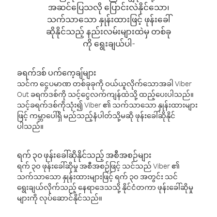
အဆင်ပြေသလို ပြောင်းလဲနိုင်သော၊
သက်သာသော နှုန်းထားဖြင့် ဖုန်းခေါ်
ဆိုနိုင်သည့် နည်းလမ်းများထဲမှ တစ်ခု
ကို ရွေးချယ်ပါ-
ခရက်ဒစ် ပက်ကေ့ချ်များ
သင်က ငွေပမာဏ တစ်ခုခုကို ဝယ်ယူလိုက်သောအခါ Viber
Out ခရက်ဒစ်ကို သင့်ငွေလက်ကျန်ထဲသို့ ထည့်ပေးပါသည်။
သင့်ခရက်ဒစ်ကိုသုံး၍ Viber ၏ သက်သာသော နှုန်းထားများ
ဖြင့် ကမ္ဘာပေါ်ရှိ မည်သည့်နံပါတ်သို့မဆို ဖုန်းခေါ်ဆိုနိုင်
ပါသည်။
ရက် ၃၀ ဖုန်းခေါ်ဆိုနိုင်သည့် အစီအစဉ်များ
ရက် ၃၀ ဖုန်းခေါ်ဆိုမှု အစီအစဉ်ဖြင့် သင်သည် Viber ၏
သက်သာသော နှုန်းထားများဖြင့် ရက် ၃၀ အတွင်း သင်
ရွေးချယ်လိုက်သည့် နေရာဒေသသို့ နိုင်ငံတကာ ဖုန်းခေါ်ဆိုမှု
များကို လုပ်ဆောင်နိုင်သည်။