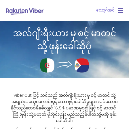
လော့ဂ်အင်
Togg
navig
အလ်ဂျီးရီးယား မှ စင့် မာတင်
သို့ ဖုန်းခေါ်ဆိုပုံ
Viber Out ဖြင့် သင်သည် အလ်ဂျီးရီးယား မှ စင့် မာတင် သို့
အရည်အသွေး ကောင်းမွန်သော ဖုန်းခေါ်ဆိုမှုများ လုပ်ဆောင်
နိုင်သည်။
တစ်မိနစ်လျှင် 16.5 ¢ ပမာဏမှစ၍ ဖြင့် စင့် မာတင် -
ကြိုးဖုန်း သို့မဟုတ် မိုဘိုင်းဖုန်း မည်သည့်နံပါတ်သို့မဆို ဖုန်း
ခေါ်ဆိုပါ။