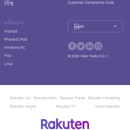
ပံ့ပိုးမှု
Customer Complaints Code
ဒေါင်းလုတ်
မြန်မာ
Android
iPhone & iPad
Windows PC
Mac
©
2026
Viber Media S.à r.l.
Linux
Rakuten Viki
Rakuten Kobo
Rakuten Travel
Rakuten Marketing
Rakuten Insight
Rakuten TV
About Rakuten