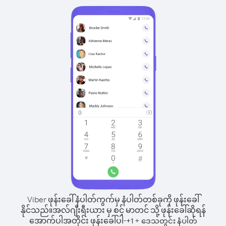
Viber ဖုန်းခေါ်နံပါတ်ကွက်မှ နံပါတ်တစ်ခုကို ဖုန်းခေါ်
နိုင်သည်။
အလ်ဂျီးရီးယား မှ စင့် မာတင် သို့ ဖုန်းခေါ်ဆိုရန်
အောက်ပါအတိုင်း ဖုန်းခေါ်ပါ-
+
+
1
ဒေသတွင်း နံပါတ်