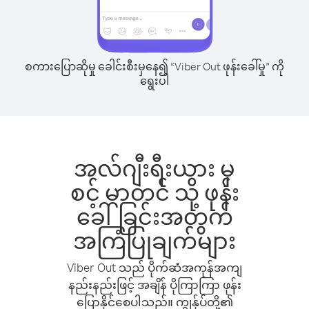
စကားပြောဆိုမှု ခေါင်းစီးမှနေ၍ “Viber Out ဖုန်းခေါ်မှု” ကို
ရွေးပါ
အလ်ဂျီးရီးယား မှ
စင့် မာတင် သို့ ဖုန်း
ခေါ်ခြင်းအတွက်
အကြံပြုချက်များ
Viber Out သည် ပိုက်ဆံအကုန်အကျ
နည်းနည်းဖြင့် အချိန် ပိုကြာကြာ ဖုန်း
ပြောနိုင်စေပါသည်။ ကျွန်ုပ်တို့၏