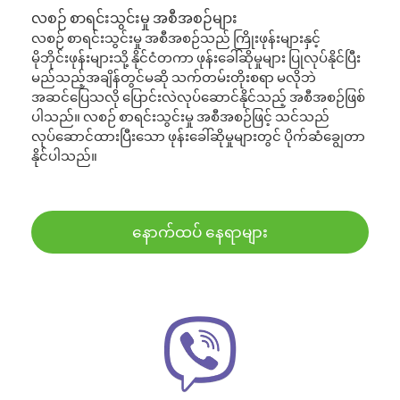
လစဉ် စာရင်းသွင်းမှု အစီအစဉ်များ
လစဉ် စာရင်းသွင်းမှု အစီအစဉ်သည် ကြိုးဖုန်းများနှင့်
မိုဘိုင်းဖုန်းများသို့ နိုင်ငံတကာ ဖုန်းခေါ်ဆိုမှုများ ပြုလုပ်နိုင်ပြီး
မည်သည့်အချိန်တွင်မဆို သက်တမ်းတိုးစရာ မလိုဘဲ
အဆင်ပြေသလို ပြောင်းလဲလုပ်ဆောင်နိုင်သည့် အစီအစဉ်ဖြစ်
ပါသည်။ လစဉ် စာရင်းသွင်းမှု အစီအစဉ်ဖြင့် သင်သည်
လုပ်ဆောင်ထားပြီးသော ဖုန်းခေါ်ဆိုမှုများတွင် ပိုက်ဆံချွေတာ
နိုင်ပါသည်။
နောက်ထပ် နေရာများ