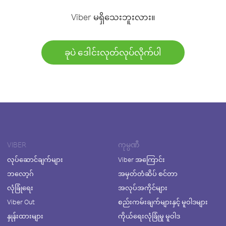
Viber မရှိသေးဘူးလား။
ခုပဲ ဒေါင်းလုတ်လုပ်လိုက်ပါ
VIBER
ကုမ္ပဏီ
လုပ်ဆောင်ချက်များ
Viber အကြောင်း
ဘလော့ဂ်
အမှတ်တံဆိပ် စင်တာ
လုံခြုံရေး
အလုပ်အကိုင်များ
Viber Out
စည်းကမ်းချက်များနှင့် မူဝါဒများ
နှုန်းထားများ
ကိုယ်ရေးလုံခြုံမှု မူဝါဒ