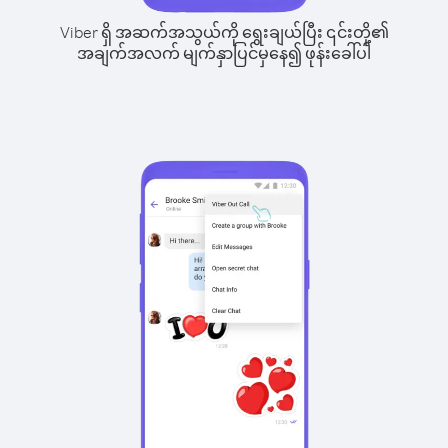
Viber ရှိ အဆက်အသွယ်ကို ရွေးချယ်ပြီး ၎င်းတို့၏
အချက်အလက် မျက်နှာပြင်မှနေ၍ ဖုန်းခေါ်ပါ