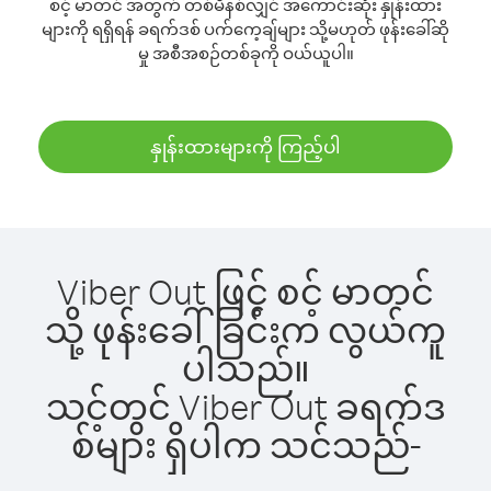
စင့် မာတင် အတွက် တစ်မိနစ်လျှင် အကောင်းဆုံး နှုန်းထား
များကို ရရှိရန် ခရက်ဒစ် ပက်ကေ့ချ်များ သို့မဟုတ် ဖုန်းခေါ်ဆို
မှု အစီအစဉ်တစ်ခုကို ဝယ်ယူပါ။
နှုန်းထားများကို ကြည့်ပါ
Viber Out ဖြင့် စင့် မာတင်
သို့ ဖုန်းခေါ်ခြင်းက လွယ်ကူ
ပါသည်။
သင့်တွင် Viber Out ခရက်ဒ
စ်များ ရှိပါက သင်သည်-