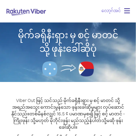
လော့ဂ်အင်
Togg
navig
မိုက်ခရိုနီးရှား မှ စင့် မာတင်
သို့ ဖုန်းခေါ်ဆိုပုံ
Viber Out ဖြင့် သင်သည် မိုက်ခရိုနီးရှား မှ စင့် မာတင် သို့
အရည်အသွေး ကောင်းမွန်သော ဖုန်းခေါ်ဆိုမှုများ လုပ်ဆောင်
နိုင်သည်။
တစ်မိနစ်လျှင် 16.5 ¢ ပမာဏမှစ၍ ဖြင့် စင့် မာတင် -
ကြိုးဖုန်း သို့မဟုတ် မိုဘိုင်းဖုန်း မည်သည့်နံပါတ်သို့မဆို ဖုန်း
ခေါ်ဆိုပါ။