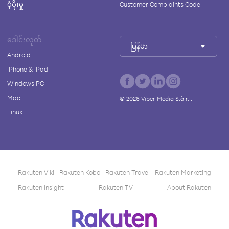
ပံ့ပိုးမှု
Customer Complaints Code
ဒေါင်းလုတ်
မြန်မာ
Android
iPhone & iPad
Windows PC
Mac
©
2026
Viber Media S.à r.l.
Linux
Rakuten Viki
Rakuten Kobo
Rakuten Travel
Rakuten Marketing
Rakuten Insight
Rakuten TV
About Rakuten