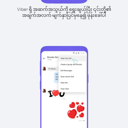
Viber ရှိ အဆက်အသွယ်ကို ရွေးချယ်ပြီး ၎င်းတို့၏
အချက်အလက် မျက်နှာပြင်မှနေ၍ ဖုန်းခေါ်ပါ