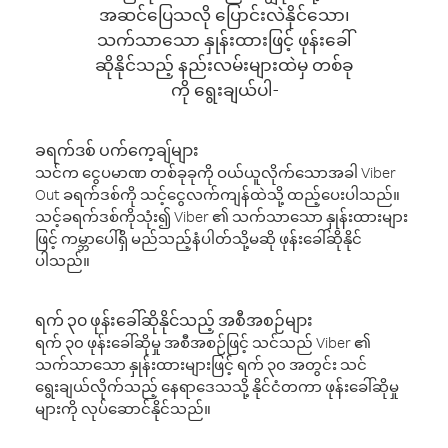
အဆင်ပြေသလို ပြောင်းလဲနိုင်သော၊
သက်သာသော နှုန်းထားဖြင့် ဖုန်းခေါ်
ဆိုနိုင်သည့် နည်းလမ်းများထဲမှ တစ်ခု
ကို ရွေးချယ်ပါ-
ခရက်ဒစ် ပက်ကေ့ချ်များ
သင်က ငွေပမာဏ တစ်ခုခုကို ဝယ်ယူလိုက်သောအခါ Viber
Out ခရက်ဒစ်ကို သင့်ငွေလက်ကျန်ထဲသို့ ထည့်ပေးပါသည်။
သင့်ခရက်ဒစ်ကိုသုံး၍ Viber ၏ သက်သာသော နှုန်းထားများ
ဖြင့် ကမ္ဘာပေါ်ရှိ မည်သည့်နံပါတ်သို့မဆို ဖုန်းခေါ်ဆိုနိုင်
ပါသည်။
ရက် ၃၀ ဖုန်းခေါ်ဆိုနိုင်သည့် အစီအစဉ်များ
ရက် ၃၀ ဖုန်းခေါ်ဆိုမှု အစီအစဉ်ဖြင့် သင်သည် Viber ၏
သက်သာသော နှုန်းထားများဖြင့် ရက် ၃၀ အတွင်း သင်
ရွေးချယ်လိုက်သည့် နေရာဒေသသို့ နိုင်ငံတကာ ဖုန်းခေါ်ဆိုမှု
များကို လုပ်ဆောင်နိုင်သည်။