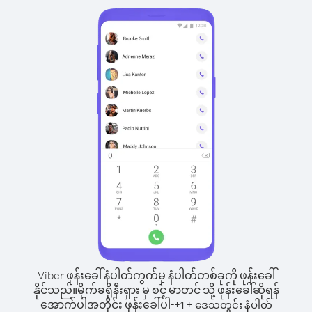
Viber ဖုန်းခေါ်နံပါတ်ကွက်မှ နံပါတ်တစ်ခုကို ဖုန်းခေါ်
နိုင်သည်။
မိုက်ခရိုနီးရှား မှ စင့် မာတင် သို့ ဖုန်းခေါ်ဆိုရန်
အောက်ပါအတိုင်း ဖုန်းခေါ်ပါ-
+
+
1
ဒေသတွင်း နံပါတ်