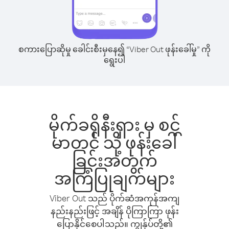
စကားပြောဆိုမှု ခေါင်းစီးမှနေ၍ “Viber Out ဖုန်းခေါ်မှု” ကို
ရွေးပါ
မိုက်ခရိုနီးရှား မှ စင့်
မာတင် သို့ ဖုန်းခေါ်
ခြင်းအတွက်
အကြံပြုချက်များ
Viber Out သည် ပိုက်ဆံအကုန်အကျ
နည်းနည်းဖြင့် အချိန် ပိုကြာကြာ ဖုန်း
ပြောနိုင်စေပါသည်။ ကျွန်ုပ်တို့၏