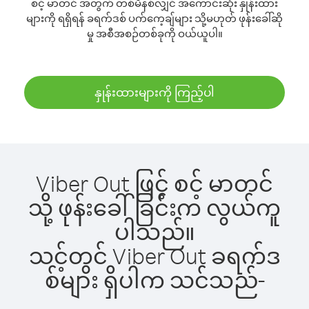
စင့် မာတင် အတွက် တစ်မိနစ်လျှင် အကောင်းဆုံး နှုန်းထား
များကို ရရှိရန် ခရက်ဒစ် ပက်ကေ့ချ်များ သို့မဟုတ် ဖုန်းခေါ်ဆို
မှု အစီအစဉ်တစ်ခုကို ဝယ်ယူပါ။
နှုန်းထားများကို ကြည့်ပါ
Viber Out ဖြင့် စင့် မာတင်
သို့ ဖုန်းခေါ်ခြင်းက လွယ်ကူ
ပါသည်။
သင့်တွင် Viber Out ခရက်ဒ
စ်များ ရှိပါက သင်သည်-