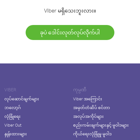
Viber မရှိသေးဘူးလား။
ခုပဲ ဒေါင်းလုတ်လုပ်လိုက်ပါ
VIBER
ကုမ္ပဏီ
လုပ်ဆောင်ချက်များ
Viber အကြောင်း
ဘလော့ဂ်
အမှတ်တံဆိပ် စင်တာ
လုံခြုံရေး
အလုပ်အကိုင်များ
Viber Out
စည်းကမ်းချက်များနှင့် မူဝါဒများ
နှုန်းထားများ
ကိုယ်ရေးလုံခြုံမှု မူဝါဒ