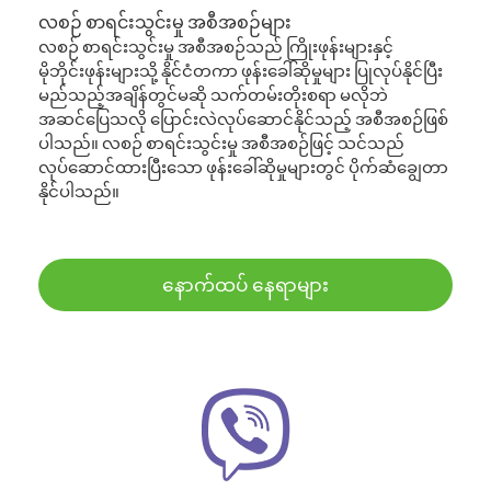
လစဉ် စာရင်းသွင်းမှု အစီအစဉ်များ
လစဉ် စာရင်းသွင်းမှု အစီအစဉ်သည် ကြိုးဖုန်းများနှင့်
မိုဘိုင်းဖုန်းများသို့ နိုင်ငံတကာ ဖုန်းခေါ်ဆိုမှုများ ပြုလုပ်နိုင်ပြီး
မည်သည့်အချိန်တွင်မဆို သက်တမ်းတိုးစရာ မလိုဘဲ
အဆင်ပြေသလို ပြောင်းလဲလုပ်ဆောင်နိုင်သည့် အစီအစဉ်ဖြစ်
ပါသည်။ လစဉ် စာရင်းသွင်းမှု အစီအစဉ်ဖြင့် သင်သည်
လုပ်ဆောင်ထားပြီးသော ဖုန်းခေါ်ဆိုမှုများတွင် ပိုက်ဆံချွေတာ
နိုင်ပါသည်။
နောက်ထပ် နေရာများ