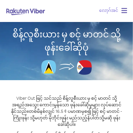
လော့ဂ်အင်
Togg
navig
စိန့်လူစီးယား မှ စင့် မာတင် သို့
ဖုန်းခေါ်ဆိုပုံ
Viber Out ဖြင့် သင်သည် စိန့်လူစီးယား မှ စင့် မာတင် သို့
အရည်အသွေး ကောင်းမွန်သော ဖုန်းခေါ်ဆိုမှုများ လုပ်ဆောင်
နိုင်သည်။
တစ်မိနစ်လျှင် 16.5 ¢ ပမာဏမှစ၍ ဖြင့် စင့် မာတင် -
ကြိုးဖုန်း သို့မဟုတ် မိုဘိုင်းဖုန်း မည်သည့်နံပါတ်သို့မဆို ဖုန်း
ခေါ်ဆိုပါ။