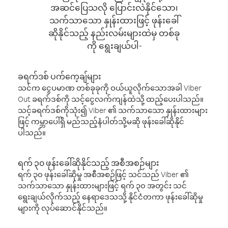
အဆင်ပြေသလို ပြောင်းလဲနိုင်သော၊
သက်သာသော နှုန်းထားဖြင့် ဖုန်းခေါ်
ဆိုနိုင်သည့် နည်းလမ်းများထဲမှ တစ်ခု
ကို ရွေးချယ်ပါ-
ခရက်ဒစ် ပက်ကေ့ချ်များ
သင်က ငွေပမာဏ တစ်ခုခုကို ဝယ်ယူလိုက်သောအခါ Viber
Out ခရက်ဒစ်ကို သင့်ငွေလက်ကျန်ထဲသို့ ထည့်ပေးပါသည်။
သင့်ခရက်ဒစ်ကိုသုံး၍ Viber ၏ သက်သာသော နှုန်းထားများ
ဖြင့် ကမ္ဘာပေါ်ရှိ မည်သည့်နံပါတ်သို့မဆို ဖုန်းခေါ်ဆိုနိုင်
ပါသည်။
ရက် ၃၀ ဖုန်းခေါ်ဆိုနိုင်သည့် အစီအစဉ်များ
ရက် ၃၀ ဖုန်းခေါ်ဆိုမှု အစီအစဉ်ဖြင့် သင်သည် Viber ၏
သက်သာသော နှုန်းထားများဖြင့် ရက် ၃၀ အတွင်း သင်
ရွေးချယ်လိုက်သည့် နေရာဒေသသို့ နိုင်ငံတကာ ဖုန်းခေါ်ဆိုမှု
များကို လုပ်ဆောင်နိုင်သည်။