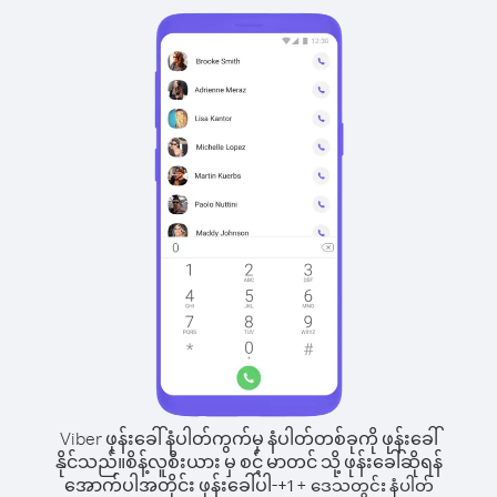
Viber ဖုန်းခေါ်နံပါတ်ကွက်မှ နံပါတ်တစ်ခုကို ဖုန်းခေါ်
နိုင်သည်။
စိန့်လူစီးယား မှ စင့် မာတင် သို့ ဖုန်းခေါ်ဆိုရန်
အောက်ပါအတိုင်း ဖုန်းခေါ်ပါ-
+
+
1
ဒေသတွင်း နံပါတ်