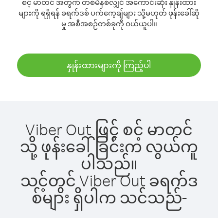
စင့် မာတင် အတွက် တစ်မိနစ်လျှင် အကောင်းဆုံး နှုန်းထား
များကို ရရှိရန် ခရက်ဒစ် ပက်ကေ့ချ်များ သို့မဟုတ် ဖုန်းခေါ်ဆို
မှု အစီအစဉ်တစ်ခုကို ဝယ်ယူပါ။
နှုန်းထားများကို ကြည့်ပါ
Viber Out ဖြင့် စင့် မာတင်
သို့ ဖုန်းခေါ်ခြင်းက လွယ်ကူ
ပါသည်။
သင့်တွင် Viber Out ခရက်ဒ
စ်များ ရှိပါက သင်သည်-