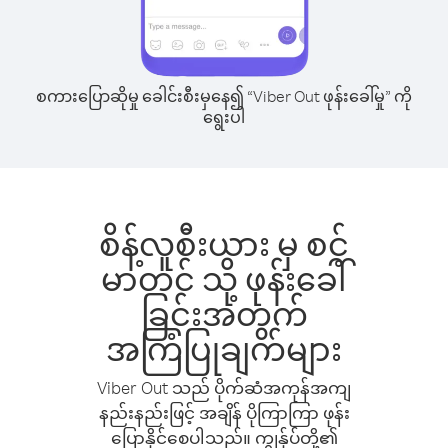
စကားပြောဆိုမှု ခေါင်းစီးမှနေ၍ “Viber Out ဖုန်းခေါ်မှု” ကို
ရွေးပါ
စိန့်လူစီးယား မှ စင့်
မာတင် သို့ ဖုန်းခေါ်
ခြင်းအတွက်
အကြံပြုချက်များ
Viber Out သည် ပိုက်ဆံအကုန်အကျ
နည်းနည်းဖြင့် အချိန် ပိုကြာကြာ ဖုန်း
ပြောနိုင်စေပါသည်။ ကျွန်ုပ်တို့၏