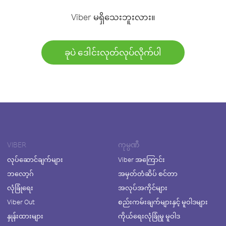
Viber မရှိသေးဘူးလား။
ခုပဲ ဒေါင်းလုတ်လုပ်လိုက်ပါ
VIBER
ကုမ္ပဏီ
လုပ်ဆောင်ချက်များ
Viber အကြောင်း
ဘလော့ဂ်
အမှတ်တံဆိပ် စင်တာ
လုံခြုံရေး
အလုပ်အကိုင်များ
Viber Out
စည်းကမ်းချက်များနှင့် မူဝါဒများ
နှုန်းထားများ
ကိုယ်ရေးလုံခြုံမှု မူဝါဒ