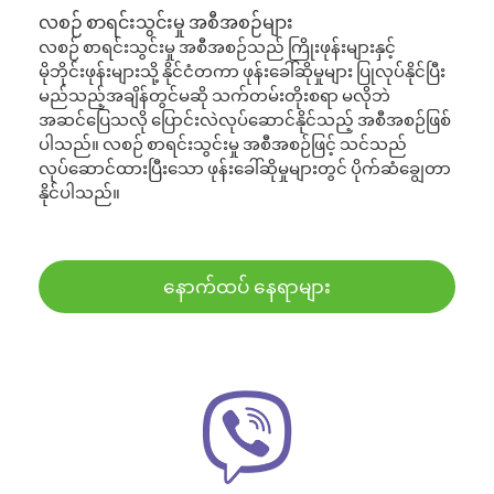
လစဉ် စာရင်းသွင်းမှု အစီအစဉ်များ
လစဉ် စာရင်းသွင်းမှု အစီအစဉ်သည် ကြိုးဖုန်းများနှင့်
မိုဘိုင်းဖုန်းများသို့ နိုင်ငံတကာ ဖုန်းခေါ်ဆိုမှုများ ပြုလုပ်နိုင်ပြီး
မည်သည့်အချိန်တွင်မဆို သက်တမ်းတိုးစရာ မလိုဘဲ
အဆင်ပြေသလို ပြောင်းလဲလုပ်ဆောင်နိုင်သည့် အစီအစဉ်ဖြစ်
ပါသည်။ လစဉ် စာရင်းသွင်းမှု အစီအစဉ်ဖြင့် သင်သည်
လုပ်ဆောင်ထားပြီးသော ဖုန်းခေါ်ဆိုမှုများတွင် ပိုက်ဆံချွေတာ
နိုင်ပါသည်။
နောက်ထပ် နေရာများ