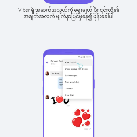
Viber ရှိ အဆက်အသွယ်ကို ရွေးချယ်ပြီး ၎င်းတို့၏
အချက်အလက် မျက်နှာပြင်မှနေ၍ ဖုန်းခေါ်ပါ