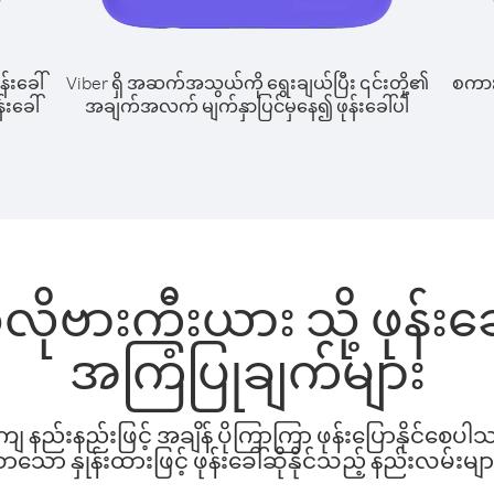
န်းခေါ်
Viber ရှိ အဆက်အသွယ်ကို ရွေးချယ်ပြီး ၎င်းတို့၏
စကားပ
်းခေါ်
အချက်အလက် မျက်နှာပြင်မှနေ၍ ဖုန်းခေါ်ပါ
လိုဗားကီးယား သို့ ဖုန်း
အကြံပြုချက်များ
နည်းနည်းဖြင့် အချိန် ပိုကြာကြာ ဖုန်းပြောနိုင်စေပ
ော နှုန်းထားဖြင့် ဖုန်းခေါ်ဆိုနိုင်သည့် နည်းလမ်းမျာ