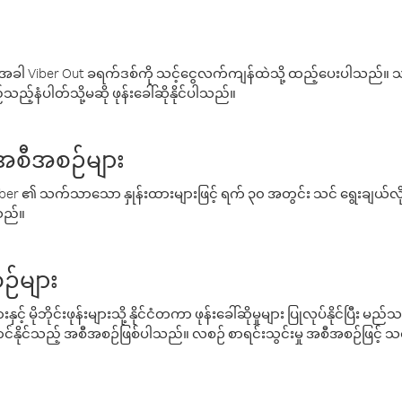
ါ Viber Out ခရက်ဒစ်ကို သင့်ငွေလက်ကျန်ထဲသို့ ထည့်ပေးပါသည်။ သင
ည့်နံပါတ်သို့မဆို ဖုန်းခေါ်ဆိုနိုင်ပါသည်။
် အစီအစဉ်များ
် Viber ၏ သက်သာသော နှုန်းထားများဖြင့် ရက် ၃၀ အတွင်း သင် ရွေးချယ်
်သည်။
ဉ်များ
့် မိုဘိုင်းဖုန်းများသို့ နိုင်ငံတကာ ဖုန်းခေါ်ဆိုမှုများ ပြုလုပ်နိုင်ပြီး
်နိုင်သည့် အစီအစဉ်ဖြစ်ပါသည်။ လစဉ် စာရင်းသွင်းမှု အစီအစဉ်ဖြင့်