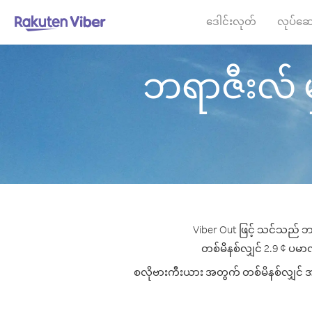
ဒေါင်းလုတ်
လုပ်ဆေ
ဘရာဇီးလ် မှ
Viber Out ဖြင့် သင်သည် ဘရ
တစ်မိနစ်လျှင် 2.9 ¢ ပမာဏမ
စလိုဗားကီးယား အတွက် တစ်မိနစ်လျှင် အကော