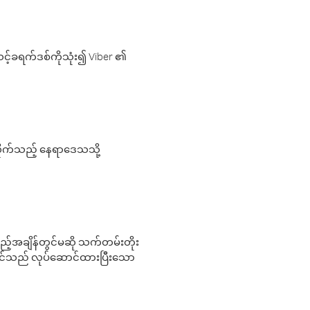
့်ခရက်ဒစ်ကိုသုံး၍ Viber ၏
လိုက်သည့် နေရာဒေသသို့
 မည်သည့်အချိန်တွင်မဆို သက်တမ်းတိုး
 သင်သည် လုပ်ဆောင်ထားပြီးသော