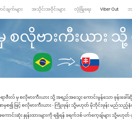
ာင်ချက်များ
အသိုင်းအဝိုင်းများ
လုံခြုံရေး
Viber Out
ဘ
 စလိုဗားကီးယား သို့ ဖုန
ာဇီးလ် မှ စလိုဗားကီးယား သို့ အရည်အသွေး ကောင်းမွန်သော ဖုန်းခေါ်ဆို
ှစ၍ ဖြင့် စလိုဗားကီးယား - ကြိုးဖုန်း သို့မဟုတ် မိုဘိုင်းဖုန်း မည်သည့်နံပါ
င်းဆုံး နှုန်းထားများကို ရရှိရန် ခရက်ဒစ် ပက်ကေ့ချ်များ သို့မဟုတ် ဖ