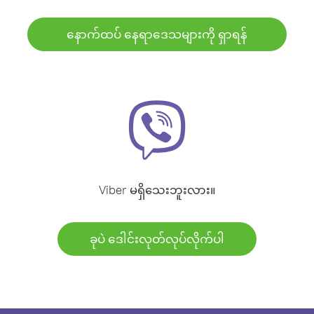
နောက်ထပ် နေရာဒေသများကို ရှာရန်
Viber မရှိသေးဘူးလား။
ခုပဲ ဒေါင်းလုတ်လုပ်လိုက်ပါ