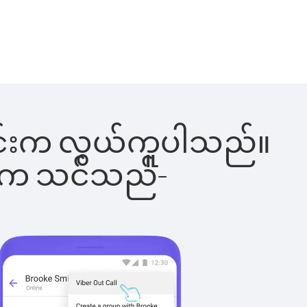
ါ်ခြင်းက လွယ်ကူပါသည်။
ိပါက သင်သည်-