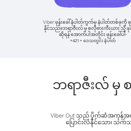
Viber ဖုန်းခေါ်နံပါတ်ကွက်မှ နံပါတ်တစ်ခုကို ဖု
နိုင်သည်။
ဘရာဇီးလ် မှ စလိုဗားကီးယား သို့ ဖုန
ဆိုရန် အောက်ပါအတိုင်း ဖုန်းခေါ်ပါ-
+
+
421
ဒေသတွင်း နံပါတ်
ဘရာဇီးလ် မှ စ
Viber Out သည် ပိုက်ဆံအကုန်အကျ 
ပြောင်းလဲနိုင်သော၊ သက်သာသ