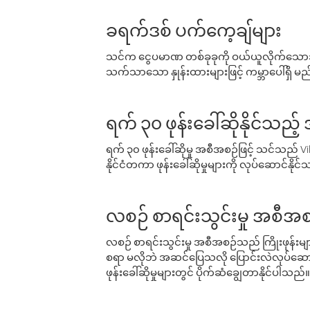
ခရက်ဒစ် ပက်ကေ့ချ်များ
သင်က ငွေပမာဏ တစ်ခုခုကို ဝယ်ယူလိုက်သောအခ
သက်သာသော နှုန်းထားများဖြင့် ကမ္ဘာပေါ်ရှိ မည်သ
ရက် ၃၀ ဖုန်းခေါ်ဆိုနိုင်သည့
ရက် ၃၀ ဖုန်းခေါ်ဆိုမှု အစီအစဉ်ဖြင့် သင်သည
နိုင်ငံတကာ ဖုန်းခေါ်ဆိုမှုများကို လုပ်ဆောင်နိုင
လစဉ် စာရင်းသွင်းမှု အစီအစ
လစဉ် စာရင်းသွင်းမှု အစီအစဉ်သည် ကြိုးဖုန်းများနှင
စရာ မလိုဘဲ အဆင်ပြေသလို ပြောင်းလဲလုပ်ဆောင
ဖုန်းခေါ်ဆိုမှုများတွင် ပိုက်ဆံချွေတာနိုင်ပါသည်။