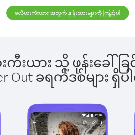
စလိုဗားကီးယား အတွက် နှုန်းထားများကို ကြည့်ပါ
ဗားကီးယား သို့ ဖုန်းခေ
ber Out ခရက်ဒစ်များ ရှ