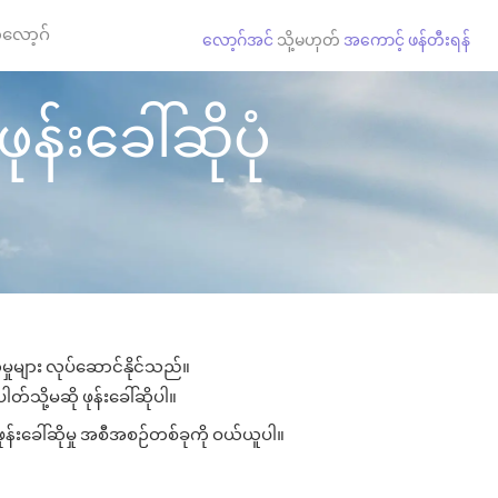
လော့ဂ်
လော့ဂ်အင်
သို့မဟုတ်
အကောင့် ဖန်တီးရန်
်းခေါ်ဆိုပုံ
မှုများ လုပ်ဆောင်နိုင်သည်။
တ်သို့မဆို ဖုန်းခေါ်ဆိုပါ။
ုန်းခေါ်ဆိုမှု အစီအစဉ်တစ်ခုကို ဝယ်ယူပါ။