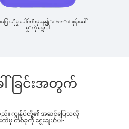
ြောဆိုမှု ခေါင်းစီးမှနေ၍ “Viber Out ဖုန်းခေါ်
မှု” ကို ရွေးပါ
ခေါ်ခြင်းအတွက်
ါသည်။ ကျွန်ုပ်တို့၏ အဆင်ပြေသလို
းထဲမှ တစ်ခုကို ရွေးချယ်ပါ-