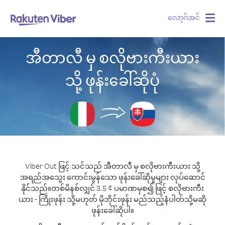
လော့ဂ်အင်
Togg
navig
အီတာလီ မှ စလိုဗားကီးယား
သို့ ဖုန်းခေါ်ဆိုပုံ
Viber Out ဖြင့် သင်သည် အီတာလီ မှ စလိုဗားကီးယား သို့
အရည်အသွေး ကောင်းမွန်သော ဖုန်းခေါ်ဆိုမှုများ လုပ်ဆောင်
နိုင်သည်။
တစ်မိနစ်လျှင် 3.5 ¢ ပမာဏမှစ၍ ဖြင့် စလိုဗားကီး
ယား - ကြိုးဖုန်း သို့မဟုတ် မိုဘိုင်းဖုန်း မည်သည့်နံပါတ်သို့မဆို
ဖုန်းခေါ်ဆိုပါ။