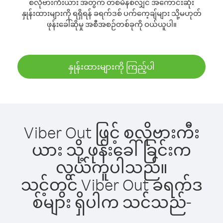
စလိုဗားကီးယား အတွက် တစ်မိနစ်လျှင် အကောင်းဆုံး
နှုန်းထားများကို ရရှိရန် ခရက်ဒစ် ပက်ကေ့ချ်များ သို့မဟုတ်
ဖုန်းခေါ်ဆိုမှု အစီအစဉ်တစ်ခုကို ဝယ်ယူပါ။
နှုန်းထားများကို ကြည့်ပါ
Viber Out ဖြင့် စလိုဗားကီး
ယား သို့ ဖုန်းခေါ်ခြင်းက
လွယ်ကူပါသည်။
သင့်တွင် Viber Out ခရက်ဒ
စ်များ ရှိပါက သင်သည်-