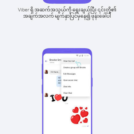
Viber ရှိ အဆက်အသွယ်ကို ရွေးချယ်ပြီး ၎င်းတို့၏
အချက်အလက် မျက်နှာပြင်မှနေ၍ ဖုန်းခေါ်ပါ