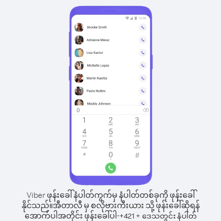
Viber ဖုန်းခေါ်နံပါတ်ကွက်မှ နံပါတ်တစ်ခုကို ဖုန်းခေါ်
နိုင်သည်။
အီတာလီ မှ စလိုဗားကီးယား သို့ ဖုန်းခေါ်ဆိုရန်
အောက်ပါအတိုင်း ဖုန်းခေါ်ပါ-
+
+
421
ဒေသတွင်း နံပါတ်