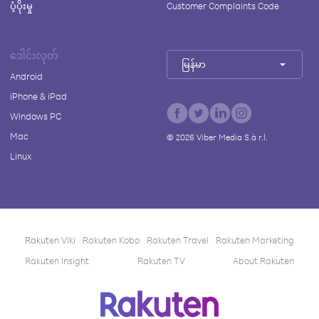
ပံ့ပိုးမှု
Customer Complaints Code
ဒေါင်းလုတ်
မြန်မာ
Android
iPhone & iPad
Windows PC
Mac
©
2026
Viber Media S.à r.l.
Linux
Rakuten Viki
Rakuten Kobo
Rakuten Travel
Rakuten Marketing
Rakuten Insight
Rakuten TV
About Rakuten