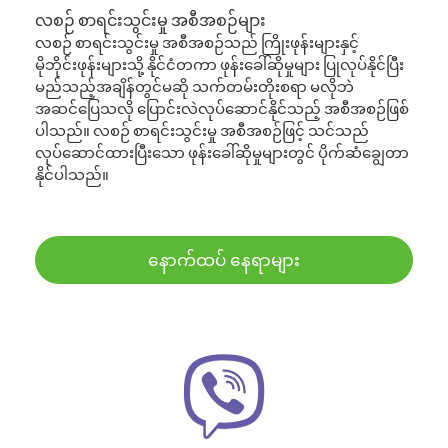
လစဉ် စာရင်းသွင်းမှု အစီအစဉ်များ
လစဉ် စာရင်းသွင်းမှု အစီအစဉ်သည် ကြိုးဖုန်းများနှင့်
မိုဘိုင်းဖုန်းများသို့ နိုင်ငံတကာ ဖုန်းခေါ်ဆိုမှုများ ပြုလုပ်နိုင်ပြီး
မည်သည့်အချိန်တွင်မဆို သက်တမ်းတိုးစရာ မလိုဘဲ
အဆင်ပြေသလို ပြောင်းလဲလုပ်ဆောင်နိုင်သည့် အစီအစဉ်ဖြစ်
ပါသည်။ လစဉ် စာရင်းသွင်းမှု အစီအစဉ်ဖြင့် သင်သည်
လုပ်ဆောင်ထားပြီးသော ဖုန်းခေါ်ဆိုမှုများတွင် ပိုက်ဆံချွေတာ
နိုင်ပါသည်။
နောက်ထပ် နေရာများ