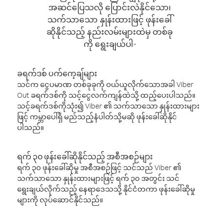
အဆင်ပြေသလို ပြောင်းလဲနိုင်သော၊
သက်သာသော နှုန်းထားဖြင့် ဖုန်းခေါ်
ဆိုနိုင်သည့် နည်းလမ်းများထဲမှ တစ်ခု
ကို ရွေးချယ်ပါ-
ခရက်ဒစ် ပက်ကေ့ချ်များ
သင်က ငွေပမာဏ တစ်ခုခုကို ဝယ်ယူလိုက်သောအခါ Viber
Out ခရက်ဒစ်ကို သင့်ငွေလက်ကျန်ထဲသို့ ထည့်ပေးပါသည်။
သင့်ခရက်ဒစ်ကိုသုံး၍ Viber ၏ သက်သာသော နှုန်းထားများ
ဖြင့် ကမ္ဘာပေါ်ရှိ မည်သည့်နံပါတ်သို့မဆို ဖုန်းခေါ်ဆိုနိုင်
ပါသည်။
ရက် ၃၀ ဖုန်းခေါ်ဆိုနိုင်သည့် အစီအစဉ်များ
ရက် ၃၀ ဖုန်းခေါ်ဆိုမှု အစီအစဉ်ဖြင့် သင်သည် Viber ၏
သက်သာသော နှုန်းထားများဖြင့် ရက် ၃၀ အတွင်း သင်
ရွေးချယ်လိုက်သည့် နေရာဒေသသို့ နိုင်ငံတကာ ဖုန်းခေါ်ဆိုမှု
များကို လုပ်ဆောင်နိုင်သည်။