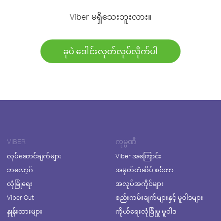
Viber မရှိသေးဘူးလား။
ခုပဲ ဒေါင်းလုတ်လုပ်လိုက်ပါ
VIBER
ကုမ္ပဏီ
လုပ်ဆောင်ချက်များ
Viber အကြောင်း
ဘလော့ဂ်
အမှတ်တံဆိပ် စင်တာ
လုံခြုံရေး
အလုပ်အကိုင်များ
Viber Out
စည်းကမ်းချက်များနှင့် မူဝါဒများ
နှုန်းထားများ
ကိုယ်ရေးလုံခြုံမှု မူဝါဒ