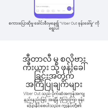
စကားပြောဆိုမှု ခေါင်းစီးမှနေ၍ “Viber Out ဖုန်းခေါ်မှု” ကို
ရွေးပါ
အီတာလီ မှ စလိုဗား
ကီးယား သို့ ဖုန်းခေါ်
ခြင်းအတွက်
အကြံပြုချက်များ
Viber Out သည် ပိုက်ဆံအကုန်အကျ
နည်းနည်းဖြင့် အချိန် ပိုကြာကြာ ဖုန်း
ပြောနိုင်စေပါသည်။ ကျွန်ုပ်တို့၏