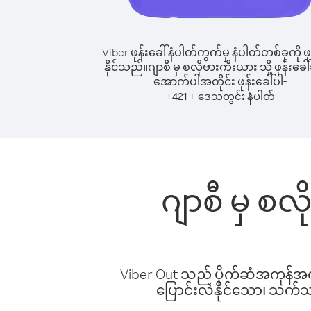
Viber ဖုန်းခေါ်နံပါတ်ကွက်မှ နံပါတ်တစ်ခုကို ဖု
နိုင်သည်။
ဂျာစီ မှ စလိုဗားကီးယား သို့ ဖုန်းခေါ်
အောက်ပါအတိုင်း ဖုန်းခေါ်ပါ-
+
+
421
ဒေသတွင်း နံပါတ်
ဂျာစီ မှ စလ
Viber Out သည် ပိုက်ဆံအကုန်အကျ 
ပြောင်းလဲနိုင်သော၊ သက်သာသ