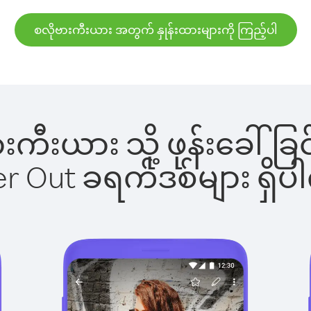
စလိုဗားကီးယား အတွက် နှုန်းထားများကို ကြည့်ပါ
ဗားကီးယား သို့ ဖုန်းခေ
ber Out ခရက်ဒစ်များ ရှ