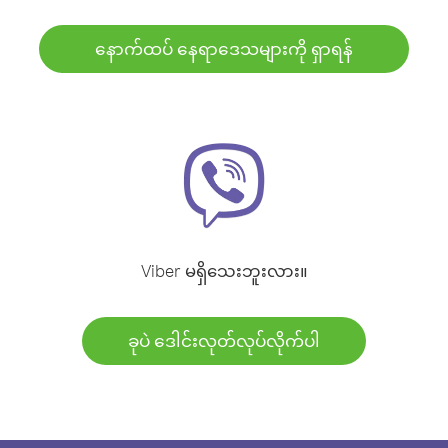
နောက်ထပ် နေရာဒေသများကို ရှာရန်
Viber မရှိသေးဘူးလား။
ခုပဲ ဒေါင်းလုတ်လုပ်လိုက်ပါ