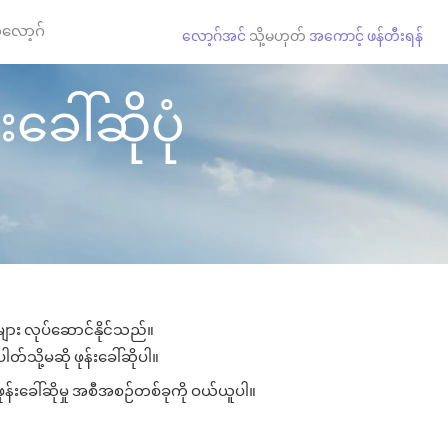
လော့ဂ်
လော့ဂ်အင်
သို့မဟုတ်
အကောင့် ဖန်တီးရန်
ခေါ်ဆိုပုံ
များ လုပ်ဆောင်နိုင်သည်။
တ်သို့မဆို ဖုန်းခေါ်ဆိုပါ။
ုန်းခေါ်ဆိုမှု အစီအစဉ်တစ်ခုကို ဝယ်ယူပါ။