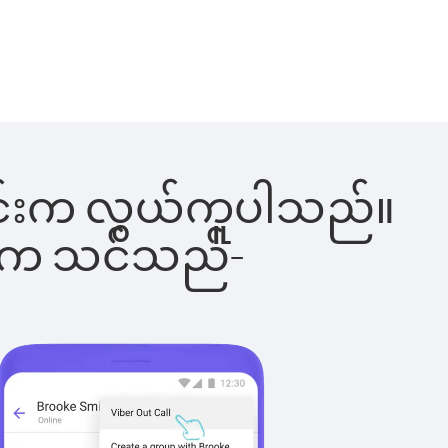
ါ်ခြင်းက လွယ်ကူပါသည်။
ိပါက သင်သည်-