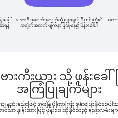
န်းခေါ်
Viber ရှိ အဆက်အသွယ်ကို ရွေးချယ်ပြီး ၎င်းတို့၏
စကားပ
ဆိုရန်
အချက်အလက် မျက်နှာပြင်မှနေ၍ ဖုန်းခေါ်ပါ
ိုဗားကီးယား သို့ ဖုန်းခေ
အကြံပြုချက်များ
နည်းနည်းဖြင့် အချိန် ပိုကြာကြာ ဖုန်းပြောနိုင်စေပ
ော နှုန်းထားဖြင့် ဖုန်းခေါ်ဆိုနိုင်သည့် နည်းလမ်းမျာ