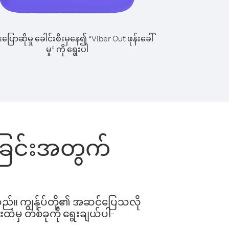
ြောဆိုမှု ခေါင်းစီးမှနေ၍ “Viber Out ဖုန်းခေါ်
မှု” ကို ရွေးပါ
ါ်ခြင်းအတွက်
ါသည်။ ကျွန်ုပ်တို့၏ အဆင်ပြေသလို
းထဲမှ တစ်ခုကို ရွေးချယ်ပါ-