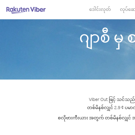
ဒေါင်းလုတ်
လုပ်ဆေ
ဂျာစီ မှ 
Viber Out ဖြင့် သင်သည်
တစ်မိနစ်လျှင် 2.9 ¢ ပမာဏမ
စလိုဗားကီးယား အတွက် တစ်မိနစ်လျှင် အကော