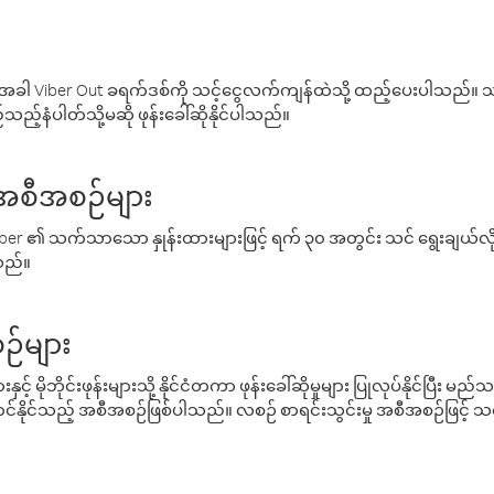
ါ Viber Out ခရက်ဒစ်ကို သင့်ငွေလက်ကျန်ထဲသို့ ထည့်ပေးပါသည်။ သင
ည့်နံပါတ်သို့မဆို ဖုန်းခေါ်ဆိုနိုင်ပါသည်။
် အစီအစဉ်များ
် Viber ၏ သက်သာသော နှုန်းထားများဖြင့် ရက် ၃၀ အတွင်း သင် ရွေးချယ်
်သည်။
ဉ်များ
့် မိုဘိုင်းဖုန်းများသို့ နိုင်ငံတကာ ဖုန်းခေါ်ဆိုမှုများ ပြုလုပ်နိုင်ပြီး
်နိုင်သည့် အစီအစဉ်ဖြစ်ပါသည်။ လစဉ် စာရင်းသွင်းမှု အစီအစဉ်ဖြင့်