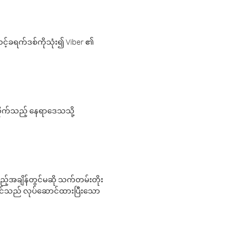
့်ခရက်ဒစ်ကိုသုံး၍ Viber ၏
လိုက်သည့် နေရာဒေသသို့
 မည်သည့်အချိန်တွင်မဆို သက်တမ်းတိုး
 သင်သည် လုပ်ဆောင်ထားပြီးသော