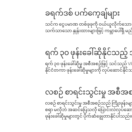
ခရက်ဒစ် ပက်ကေ့ချ်များ
သင်က ငွေပမာဏ တစ်ခုခုကို ဝယ်ယူလိုက်သောအခ
သက်သာသော နှုန်းထားများဖြင့် ကမ္ဘာပေါ်ရှိ မည်သ
ရက် ၃၀ ဖုန်းခေါ်ဆိုနိုင်သည့
ရက် ၃၀ ဖုန်းခေါ်ဆိုမှု အစီအစဉ်ဖြင့် သင်သည
နိုင်ငံတကာ ဖုန်းခေါ်ဆိုမှုများကို လုပ်ဆောင်နိုင
လစဉ် စာရင်းသွင်းမှု အစီအစ
လစဉ် စာရင်းသွင်းမှု အစီအစဉ်သည် ကြိုးဖုန်းများနှင
စရာ မလိုဘဲ အဆင်ပြေသလို ပြောင်းလဲလုပ်ဆောင
ဖုန်းခေါ်ဆိုမှုများတွင် ပိုက်ဆံချွေတာနိုင်ပါသည်။