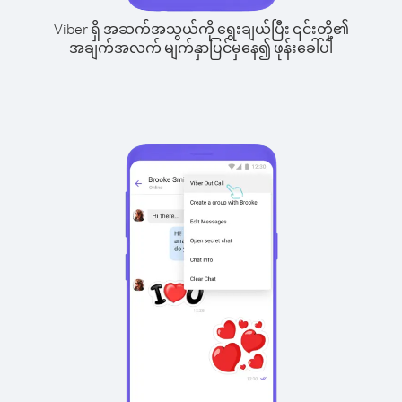
Viber ရှိ အဆက်အသွယ်ကို ရွေးချယ်ပြီး ၎င်းတို့၏
အချက်အလက် မျက်နှာပြင်မှနေ၍ ဖုန်းခေါ်ပါ