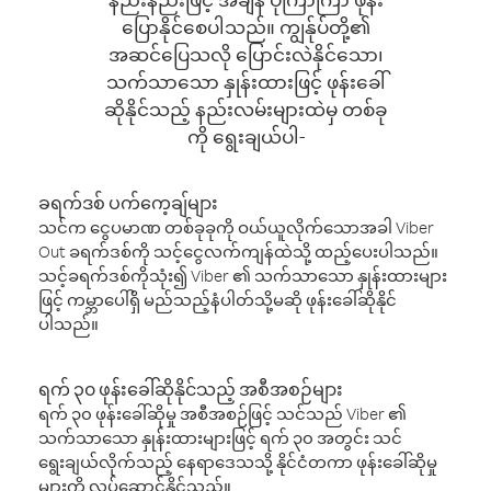
ပြောနိုင်စေပါသည်။ ကျွန်ုပ်တို့၏
အဆင်ပြေသလို ပြောင်းလဲနိုင်သော၊
သက်သာသော နှုန်းထားဖြင့် ဖုန်းခေါ်
ဆိုနိုင်သည့် နည်းလမ်းများထဲမှ တစ်ခု
ကို ရွေးချယ်ပါ-
ခရက်ဒစ် ပက်ကေ့ချ်များ
သင်က ငွေပမာဏ တစ်ခုခုကို ဝယ်ယူလိုက်သောအခါ Viber
Out ခရက်ဒစ်ကို သင့်ငွေလက်ကျန်ထဲသို့ ထည့်ပေးပါသည်။
သင့်ခရက်ဒစ်ကိုသုံး၍ Viber ၏ သက်သာသော နှုန်းထားများ
ဖြင့် ကမ္ဘာပေါ်ရှိ မည်သည့်နံပါတ်သို့မဆို ဖုန်းခေါ်ဆိုနိုင်
ပါသည်။
ရက် ၃၀ ဖုန်းခေါ်ဆိုနိုင်သည့် အစီအစဉ်များ
ရက် ၃၀ ဖုန်းခေါ်ဆိုမှု အစီအစဉ်ဖြင့် သင်သည် Viber ၏
သက်သာသော နှုန်းထားများဖြင့် ရက် ၃၀ အတွင်း သင်
ရွေးချယ်လိုက်သည့် နေရာဒေသသို့ နိုင်ငံတကာ ဖုန်းခေါ်ဆိုမှု
များကို လုပ်ဆောင်နိုင်သည်။