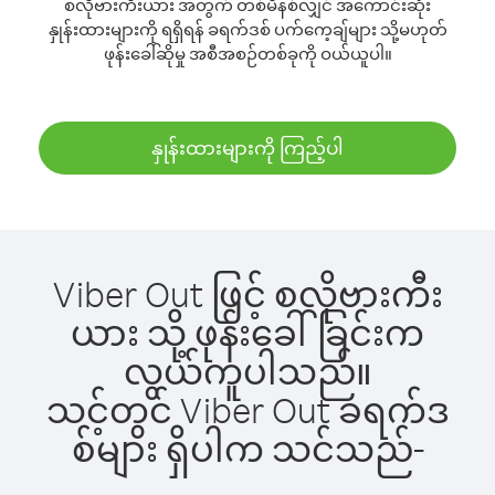
စလိုဗားကီးယား အတွက် တစ်မိနစ်လျှင် အကောင်းဆုံး
နှုန်းထားများကို ရရှိရန် ခရက်ဒစ် ပက်ကေ့ချ်များ သို့မဟုတ်
ဖုန်းခေါ်ဆိုမှု အစီအစဉ်တစ်ခုကို ဝယ်ယူပါ။
နှုန်းထားများကို ကြည့်ပါ
Viber Out ဖြင့် စလိုဗားကီး
ယား သို့ ဖုန်းခေါ်ခြင်းက
လွယ်ကူပါသည်။
သင့်တွင် Viber Out ခရက်ဒ
စ်များ ရှိပါက သင်သည်-