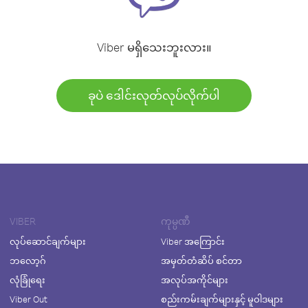
Viber မရှိသေးဘူးလား။
ခုပဲ ဒေါင်းလုတ်လုပ်လိုက်ပါ
VIBER
ကုမ္ပဏီ
လုပ်ဆောင်ချက်များ
Viber အကြောင်း
ဘလော့ဂ်
အမှတ်တံဆိပ် စင်တာ
လုံခြုံရေး
အလုပ်အကိုင်များ
Viber Out
စည်းကမ်းချက်များနှင့် မူဝါဒများ