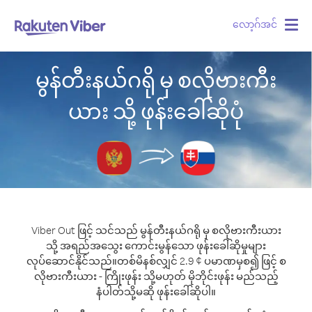
လော့ဂ်အင်
Togg
navig
မွန်တီးနယ်ဂရို မှ စလိုဗားကီး
ယား သို့ ဖုန်းခေါ်ဆိုပုံ
Viber Out ဖြင့် သင်သည် မွန်တီးနယ်ဂရို မှ စလိုဗားကီးယား
သို့ အရည်အသွေး ကောင်းမွန်သော ဖုန်းခေါ်ဆိုမှုများ
လုပ်ဆောင်နိုင်သည်။
တစ်မိနစ်လျှင် 2.9 ¢ ပမာဏမှစ၍ ဖြင့် စ
လိုဗားကီးယား - ကြိုးဖုန်း သို့မဟုတ် မိုဘိုင်းဖုန်း မည်သည့်
နံပါတ်သို့မဆို ဖုန်းခေါ်ဆိုပါ။