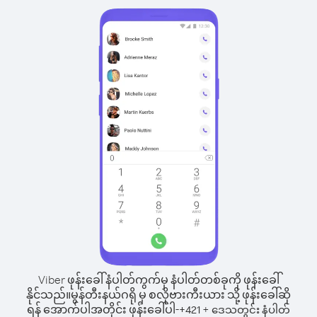
Viber ဖုန်းခေါ်နံပါတ်ကွက်မှ နံပါတ်တစ်ခုကို ဖုန်းခေါ်
နိုင်သည်။
မွန်တီးနယ်ဂရို မှ စလိုဗားကီးယား သို့ ဖုန်းခေါ်ဆို
ရန် အောက်ပါအတိုင်း ဖုန်းခေါ်ပါ-
+
+
421
ဒေသတွင်း နံပါတ်