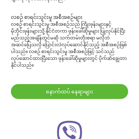
လစဉ် စာရင်းသွင်းမှု အစီအစဉ်များ
လစဉ် စာရင်းသွင်းမှု အစီအစဉ်သည် ကြိုးဖုန်းများနှင့်
မိုဘိုင်းဖုန်းများသို့ နိုင်ငံတကာ ဖုန်းခေါ်ဆိုမှုများ ပြုလုပ်နိုင်ပြီး
မည်သည့်အချိန်တွင်မဆို သက်တမ်းတိုးစရာ မလိုဘဲ
အဆင်ပြေသလို ပြောင်းလဲလုပ်ဆောင်နိုင်သည့် အစီအစဉ်ဖြစ်
ပါသည်။ လစဉ် စာရင်းသွင်းမှု အစီအစဉ်ဖြင့် သင်သည်
လုပ်ဆောင်ထားပြီးသော ဖုန်းခေါ်ဆိုမှုများတွင် ပိုက်ဆံချွေတာ
နိုင်ပါသည်။
နောက်ထပ် နေရာများ