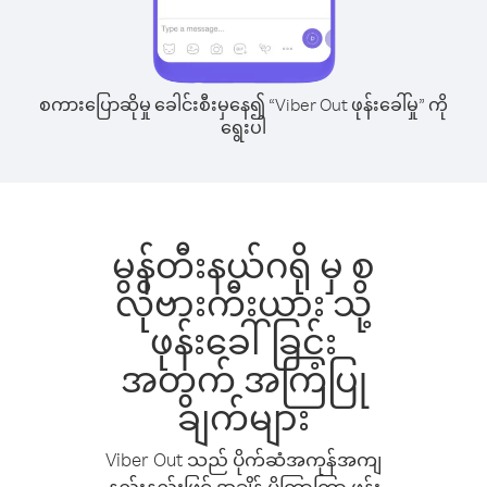
စကားပြောဆိုမှု ခေါင်းစီးမှနေ၍ “Viber Out ဖုန်းခေါ်မှု” ကို
ရွေးပါ
မွန်တီးနယ်ဂရို မှ စ
လိုဗားကီးယား သို့
ဖုန်းခေါ်ခြင်း
အတွက် အကြံပြု
ချက်များ
Viber Out သည် ပိုက်ဆံအကုန်အကျ
နည်းနည်းဖြင့် အချိန် ပိုကြာကြာ ဖုန်း