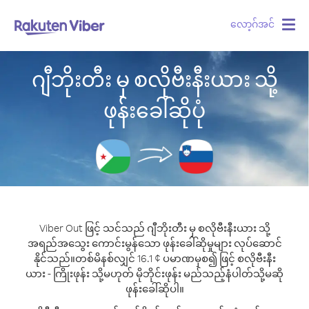
လော့ဂ်အင်
Togg
navig
ဂျီဘိုးတီး မှ စလိုဗီးနီးယား သို့
ဖုန်းခေါ်ဆိုပုံ
Viber Out ဖြင့် သင်သည် ဂျီဘိုးတီး မှ စလိုဗီးနီးယား သို့
အရည်အသွေး ကောင်းမွန်သော ဖုန်းခေါ်ဆိုမှုများ လုပ်ဆောင်
နိုင်သည်။
တစ်မိနစ်လျှင် 16.1 ¢ ပမာဏမှစ၍ ဖြင့် စလိုဗီးနီး
ယား - ကြိုးဖုန်း သို့မဟုတ် မိုဘိုင်းဖုန်း မည်သည့်နံပါတ်သို့မဆို
ဖုန်းခေါ်ဆိုပါ။