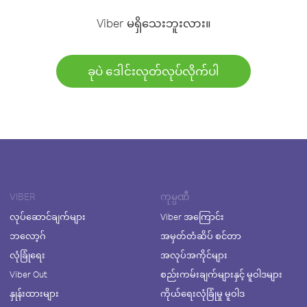
Viber မရှိသေးဘူးလား။
ခုပဲ ဒေါင်းလုတ်လုပ်လိုက်ပါ
VIBER
ကုမ္ပဏီ
လုပ်ဆောင်ချက်များ
Viber အကြောင်း
ဘလော့ဂ်
အမှတ်တံဆိပ် စင်တာ
လုံခြုံရေး
အလုပ်အကိုင်များ
Viber Out
စည်းကမ်းချက်များနှင့် မူဝါဒများ
နှုန်းထားများ
ကိုယ်ရေးလုံခြုံမှု မူဝါဒ