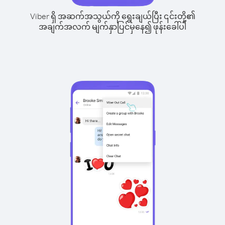
Viber ရှိ အဆက်အသွယ်ကို ရွေးချယ်ပြီး ၎င်းတို့၏
အချက်အလက် မျက်နှာပြင်မှနေ၍ ဖုန်းခေါ်ပါ