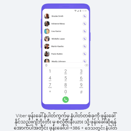
Viber ဖုန်းခေါ်နံပါတ်ကွက်မှ နံပါတ်တစ်ခုကို ဖုန်းခေါ်
နိုင်သည်။
ဂျီဘိုးတီး မှ စလိုဗီးနီးယား သို့ ဖုန်းခေါ်ဆိုရန်
အောက်ပါအတိုင်း ဖုန်းခေါ်ပါ-
+
+
386
ဒေသတွင်း နံပါတ်