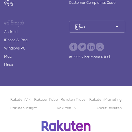
ပံ့ပိုးမှု
Customer Complaints Code
ဒေါင်းလုတ်
မြန်မာ
Android
iPhone & iPad
Windows PC
Mac
©
2026
Viber Media S.à r.l.
Linux
Rakuten Viki
Rakuten Kobo
Rakuten Travel
Rakuten Marketing
Rakuten Insight
Rakuten TV
About Rakuten