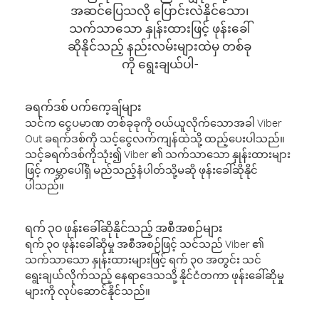
အဆင်ပြေသလို ပြောင်းလဲနိုင်သော၊
သက်သာသော နှုန်းထားဖြင့် ဖုန်းခေါ်
ဆိုနိုင်သည့် နည်းလမ်းများထဲမှ တစ်ခု
ကို ရွေးချယ်ပါ-
ခရက်ဒစ် ပက်ကေ့ချ်များ
သင်က ငွေပမာဏ တစ်ခုခုကို ဝယ်ယူလိုက်သောအခါ Viber
Out ခရက်ဒစ်ကို သင့်ငွေလက်ကျန်ထဲသို့ ထည့်ပေးပါသည်။
သင့်ခရက်ဒစ်ကိုသုံး၍ Viber ၏ သက်သာသော နှုန်းထားများ
ဖြင့် ကမ္ဘာပေါ်ရှိ မည်သည့်နံပါတ်သို့မဆို ဖုန်းခေါ်ဆိုနိုင်
ပါသည်။
ရက် ၃၀ ဖုန်းခေါ်ဆိုနိုင်သည့် အစီအစဉ်များ
ရက် ၃၀ ဖုန်းခေါ်ဆိုမှု အစီအစဉ်ဖြင့် သင်သည် Viber ၏
သက်သာသော နှုန်းထားများဖြင့် ရက် ၃၀ အတွင်း သင်
ရွေးချယ်လိုက်သည့် နေရာဒေသသို့ နိုင်ငံတကာ ဖုန်းခေါ်ဆိုမှု
များကို လုပ်ဆောင်နိုင်သည်။