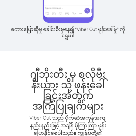
စကားပြောဆိုမှု ခေါင်းစီးမှနေ၍ “Viber Out ဖုန်းခေါ်မှု” ကို
ရွေးပါ
ဂျီဘိုးတီး မှ စလိုဗီး
နီးယား သို့ ဖုန်းခေါ်
ခြင်းအတွက်
အကြံပြုချက်များ
Viber Out သည် ပိုက်ဆံအကုန်အကျ
နည်းနည်းဖြင့် အချိန် ပိုကြာကြာ ဖုန်း
ပြောနိုင်စေပါသည်။ ကျွန်ုပ်တို့၏