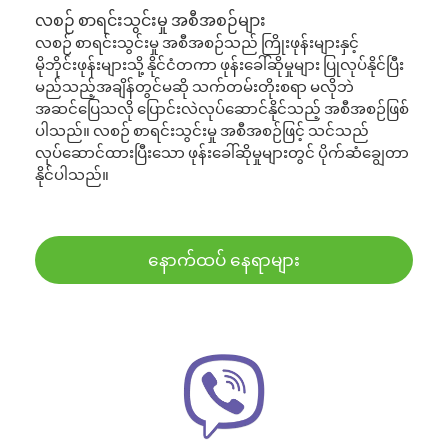
လစဉ် စာရင်းသွင်းမှု အစီအစဉ်များ
လစဉ် စာရင်းသွင်းမှု အစီအစဉ်သည် ကြိုးဖုန်းများနှင့်
မိုဘိုင်းဖုန်းများသို့ နိုင်ငံတကာ ဖုန်းခေါ်ဆိုမှုများ ပြုလုပ်နိုင်ပြီး
မည်သည့်အချိန်တွင်မဆို သက်တမ်းတိုးစရာ မလိုဘဲ
အဆင်ပြေသလို ပြောင်းလဲလုပ်ဆောင်နိုင်သည့် အစီအစဉ်ဖြစ်
ပါသည်။ လစဉ် စာရင်းသွင်းမှု အစီအစဉ်ဖြင့် သင်သည်
လုပ်ဆောင်ထားပြီးသော ဖုန်းခေါ်ဆိုမှုများတွင် ပိုက်ဆံချွေတာ
နိုင်ပါသည်။
နောက်ထပ် နေရာများ