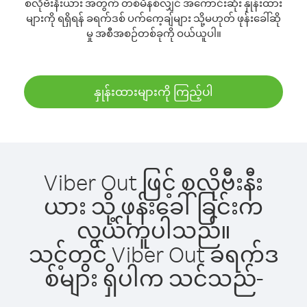
စလိုဗီးနီးယား အတွက် တစ်မိနစ်လျှင် အကောင်းဆုံး နှုန်းထား
များကို ရရှိရန် ခရက်ဒစ် ပက်ကေ့ချ်များ သို့မဟုတ် ဖုန်းခေါ်ဆို
မှု အစီအစဉ်တစ်ခုကို ဝယ်ယူပါ။
နှုန်းထားများကို ကြည့်ပါ
Viber Out ဖြင့် စလိုဗီးနီး
ယား သို့ ဖုန်းခေါ်ခြင်းက
လွယ်ကူပါသည်။
သင့်တွင် Viber Out ခရက်ဒ
စ်များ ရှိပါက သင်သည်-