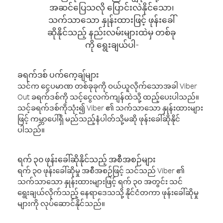
အဆင်ပြေသလို ပြောင်းလဲနိုင်သော၊
သက်သာသော နှုန်းထားဖြင့် ဖုန်းခေါ်
ဆိုနိုင်သည့် နည်းလမ်းများထဲမှ တစ်ခု
ကို ရွေးချယ်ပါ-
ခရက်ဒစ် ပက်ကေ့ချ်များ
သင်က ငွေပမာဏ တစ်ခုခုကို ဝယ်ယူလိုက်သောအခါ Viber
Out ခရက်ဒစ်ကို သင့်ငွေလက်ကျန်ထဲသို့ ထည့်ပေးပါသည်။
သင့်ခရက်ဒစ်ကိုသုံး၍ Viber ၏ သက်သာသော နှုန်းထားများ
ဖြင့် ကမ္ဘာပေါ်ရှိ မည်သည့်နံပါတ်သို့မဆို ဖုန်းခေါ်ဆိုနိုင်
ပါသည်။
ရက် ၃၀ ဖုန်းခေါ်ဆိုနိုင်သည့် အစီအစဉ်များ
ရက် ၃၀ ဖုန်းခေါ်ဆိုမှု အစီအစဉ်ဖြင့် သင်သည် Viber ၏
သက်သာသော နှုန်းထားများဖြင့် ရက် ၃၀ အတွင်း သင်
ရွေးချယ်လိုက်သည့် နေရာဒေသသို့ နိုင်ငံတကာ ဖုန်းခေါ်ဆိုမှု
များကို လုပ်ဆောင်နိုင်သည်။