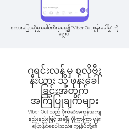
စကားပြောဆိုမှု ခေါင်းစီးမှနေ၍ “Viber Out ဖုန်းခေါ်မှု” ကို
ရွေးပါ
ဂရင်းလန် မှ စလိုဗီး
နီးယား သို့ ဖုန်းခေါ်
ခြင်းအတွက်
အကြံပြုချက်များ
Viber Out သည် ပိုက်ဆံအကုန်အကျ
နည်းနည်းဖြင့် အချိန် ပိုကြာကြာ ဖုန်း
ပြောနိုင်စေပါသည်။ ကျွန်ုပ်တို့၏