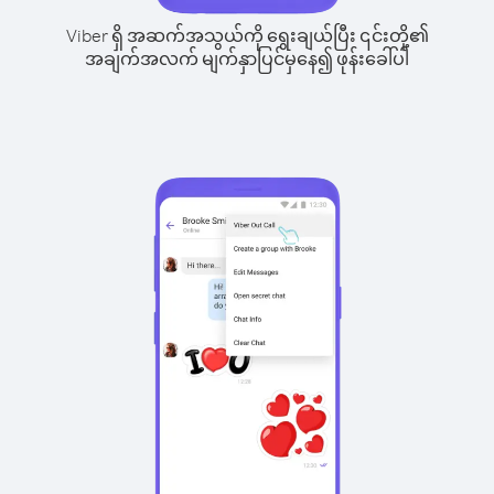
Viber ရှိ အဆက်အသွယ်ကို ရွေးချယ်ပြီး ၎င်းတို့၏
အချက်အလက် မျက်နှာပြင်မှနေ၍ ဖုန်းခေါ်ပါ