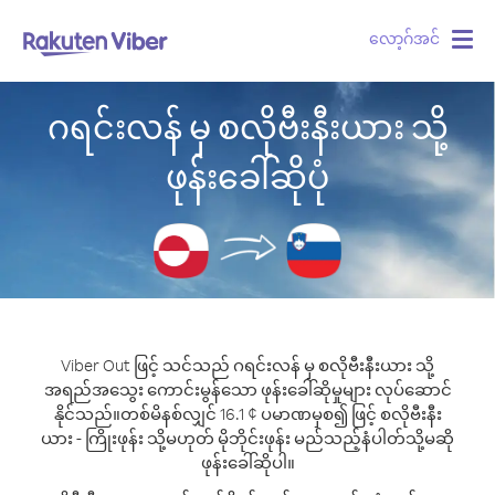
လော့ဂ်အင်
Togg
navig
ဂရင်းလန် မှ စလိုဗီးနီးယား သို့
ဖုန်းခေါ်ဆိုပုံ
Viber Out ဖြင့် သင်သည် ဂရင်းလန် မှ စလိုဗီးနီးယား သို့
အရည်အသွေး ကောင်းမွန်သော ဖုန်းခေါ်ဆိုမှုများ လုပ်ဆောင်
နိုင်သည်။
တစ်မိနစ်လျှင် 16.1 ¢ ပမာဏမှစ၍ ဖြင့် စလိုဗီးနီး
ယား - ကြိုးဖုန်း သို့မဟုတ် မိုဘိုင်းဖုန်း မည်သည့်နံပါတ်သို့မဆို
ဖုန်းခေါ်ဆိုပါ။