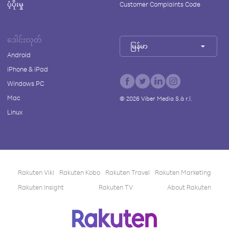
ပံ့ပိုးမှု
Customer Complaints Code
ဒေါင်းလုတ်
မြန်မာ
Android
iPhone & iPad
Windows PC
Mac
©
2026
Viber Media S.à r.l.
Linux
Rakuten Viki
Rakuten Kobo
Rakuten Travel
Rakuten Marketing
Rakuten Insight
Rakuten TV
About Rakuten