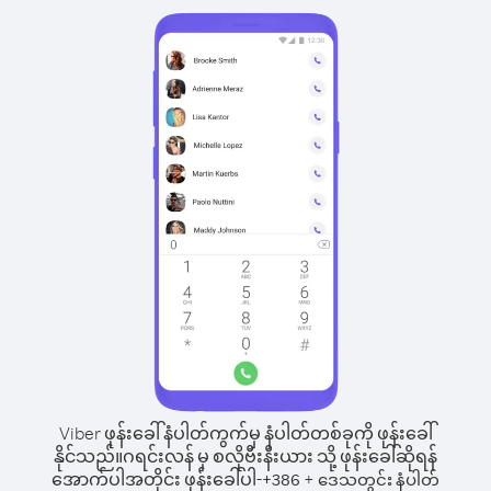
Viber ဖုန်းခေါ်နံပါတ်ကွက်မှ နံပါတ်တစ်ခုကို ဖုန်းခေါ်
နိုင်သည်။
ဂရင်းလန် မှ စလိုဗီးနီးယား သို့ ဖုန်းခေါ်ဆိုရန်
အောက်ပါအတိုင်း ဖုန်းခေါ်ပါ-
+
+
386
ဒေသတွင်း နံပါတ်