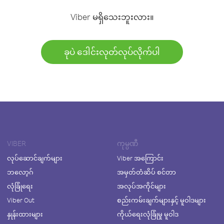
Viber မရှိသေးဘူးလား။
ခုပဲ ဒေါင်းလုတ်လုပ်လိုက်ပါ
VIBER
ကုမ္ပဏီ
လုပ်ဆောင်ချက်များ
Viber အကြောင်း
ဘလော့ဂ်
အမှတ်တံဆိပ် စင်တာ
လုံခြုံရေး
အလုပ်အကိုင်များ
Viber Out
စည်းကမ်းချက်များနှင့် မူဝါဒများ
နှုန်းထားများ
ကိုယ်ရေးလုံခြုံမှု မူဝါဒ