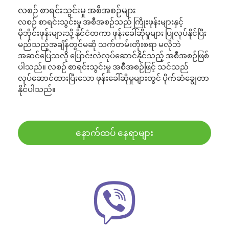
လစဉ် စာရင်းသွင်းမှု အစီအစဉ်များ
လစဉ် စာရင်းသွင်းမှု အစီအစဉ်သည် ကြိုးဖုန်းများနှင့်
မိုဘိုင်းဖုန်းများသို့ နိုင်ငံတကာ ဖုန်းခေါ်ဆိုမှုများ ပြုလုပ်နိုင်ပြီး
မည်သည့်အချိန်တွင်မဆို သက်တမ်းတိုးစရာ မလိုဘဲ
အဆင်ပြေသလို ပြောင်းလဲလုပ်ဆောင်နိုင်သည့် အစီအစဉ်ဖြစ်
ပါသည်။ လစဉ် စာရင်းသွင်းမှု အစီအစဉ်ဖြင့် သင်သည်
လုပ်ဆောင်ထားပြီးသော ဖုန်းခေါ်ဆိုမှုများတွင် ပိုက်ဆံချွေတာ
နိုင်ပါသည်။
နောက်ထပ် နေရာများ