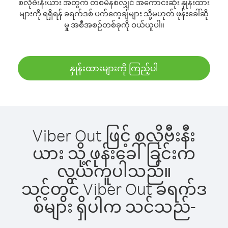
စလိုဗီးနီးယား အတွက် တစ်မိနစ်လျှင် အကောင်းဆုံး နှုန်းထား
များကို ရရှိရန် ခရက်ဒစ် ပက်ကေ့ချ်များ သို့မဟုတ် ဖုန်းခေါ်ဆို
မှု အစီအစဉ်တစ်ခုကို ဝယ်ယူပါ။
နှုန်းထားများကို ကြည့်ပါ
Viber Out ဖြင့် စလိုဗီးနီး
ယား သို့ ဖုန်းခေါ်ခြင်းက
လွယ်ကူပါသည်။
သင့်တွင် Viber Out ခရက်ဒ
စ်များ ရှိပါက သင်သည်-