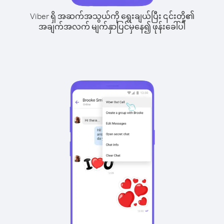
Viber ရှိ အဆက်အသွယ်ကို ရွေးချယ်ပြီး ၎င်းတို့၏
အချက်အလက် မျက်နှာပြင်မှနေ၍ ဖုန်းခေါ်ပါ