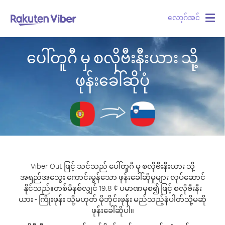
လော့ဂ်အင်
Togg
navig
ပေါ်တူဂီ မှ စလိုဗီးနီးယား သို့
ဖုန်းခေါ်ဆိုပုံ
Viber Out ဖြင့် သင်သည် ပေါ်တူဂီ မှ စလိုဗီးနီးယား သို့
အရည်အသွေး ကောင်းမွန်သော ဖုန်းခေါ်ဆိုမှုများ လုပ်ဆောင်
နိုင်သည်။
တစ်မိနစ်လျှင် 19.8 ¢ ပမာဏမှစ၍ ဖြင့် စလိုဗီးနီး
ယား - ကြိုးဖုန်း သို့မဟုတ် မိုဘိုင်းဖုန်း မည်သည့်နံပါတ်သို့မဆို
ဖုန်းခေါ်ဆိုပါ။