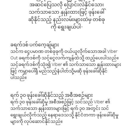
အဆင်ပြေသလို ပြောင်းလဲနိုင်သော၊
သက်သာသော နှုန်းထားဖြင့် ဖုန်းခေါ်
ဆိုနိုင်သည့် နည်းလမ်းများထဲမှ တစ်ခု
ကို ရွေးချယ်ပါ-
ခရက်ဒစ် ပက်ကေ့ချ်များ
သင်က ငွေပမာဏ တစ်ခုခုကို ဝယ်ယူလိုက်သောအခါ Viber
Out ခရက်ဒစ်ကို သင့်ငွေလက်ကျန်ထဲသို့ ထည့်ပေးပါသည်။
သင့်ခရက်ဒစ်ကိုသုံး၍ Viber ၏ သက်သာသော နှုန်းထားများ
ဖြင့် ကမ္ဘာပေါ်ရှိ မည်သည့်နံပါတ်သို့မဆို ဖုန်းခေါ်ဆိုနိုင်
ပါသည်။
ရက် ၃၀ ဖုန်းခေါ်ဆိုနိုင်သည့် အစီအစဉ်များ
ရက် ၃၀ ဖုန်းခေါ်ဆိုမှု အစီအစဉ်ဖြင့် သင်သည် Viber ၏
သက်သာသော နှုန်းထားများဖြင့် ရက် ၃၀ အတွင်း သင်
ရွေးချယ်လိုက်သည့် နေရာဒေသသို့ နိုင်ငံတကာ ဖုန်းခေါ်ဆိုမှု
များကို လုပ်ဆောင်နိုင်သည်။