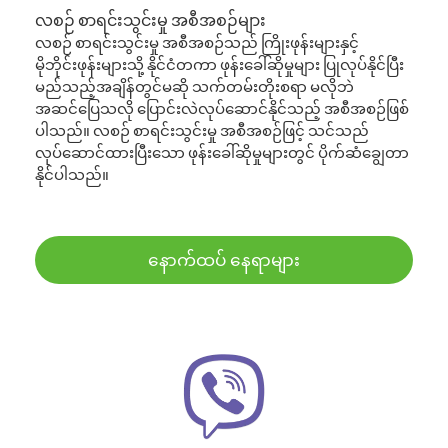
လစဉ် စာရင်းသွင်းမှု အစီအစဉ်များ
လစဉ် စာရင်းသွင်းမှု အစီအစဉ်သည် ကြိုးဖုန်းများနှင့်
မိုဘိုင်းဖုန်းများသို့ နိုင်ငံတကာ ဖုန်းခေါ်ဆိုမှုများ ပြုလုပ်နိုင်ပြီး
မည်သည့်အချိန်တွင်မဆို သက်တမ်းတိုးစရာ မလိုဘဲ
အဆင်ပြေသလို ပြောင်းလဲလုပ်ဆောင်နိုင်သည့် အစီအစဉ်ဖြစ်
ပါသည်။ လစဉ် စာရင်းသွင်းမှု အစီအစဉ်ဖြင့် သင်သည်
လုပ်ဆောင်ထားပြီးသော ဖုန်းခေါ်ဆိုမှုများတွင် ပိုက်ဆံချွေတာ
နိုင်ပါသည်။
နောက်ထပ် နေရာများ