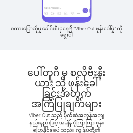
စကားပြောဆိုမှု ခေါင်းစီးမှနေ၍ “Viber Out ဖုန်းခေါ်မှု” ကို
ရွေးပါ
ပေါ်တူဂီ မှ စလိုဗီးနီး
ယား သို့ ဖုန်းခေါ်
ခြင်းအတွက်
အကြံပြုချက်များ
Viber Out သည် ပိုက်ဆံအကုန်အကျ
နည်းနည်းဖြင့် အချိန် ပိုကြာကြာ ဖုန်း
ပြောနိုင်စေပါသည်။ ကျွန်ုပ်တို့၏