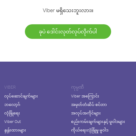
Viber မရှိသေးဘူးလား။
ခုပဲ ဒေါင်းလုတ်လုပ်လိုက်ပါ
VIBER
ကုမ္ပဏီ
လုပ်ဆောင်ချက်များ
Viber အကြောင်း
ဘလော့ဂ်
အမှတ်တံဆိပ် စင်တာ
လုံခြုံရေး
အလုပ်အကိုင်များ
Viber Out
စည်းကမ်းချက်များနှင့် မူဝါဒများ
နှုန်းထားများ
ကိုယ်ရေးလုံခြုံမှု မူဝါဒ