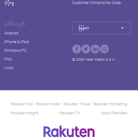
ပံ့ပိုးမှု
Customer Complaints Code
ဒေါင်းလုတ်
မြန်မာ
Android
iPhone & iPad
Windows PC
Mac
©
2026
Viber Media S.à r.l.
Linux
Rakuten Viki
Rakuten Kobo
Rakuten Travel
Rakuten Marketing
Rakuten Insight
Rakuten TV
About Rakuten