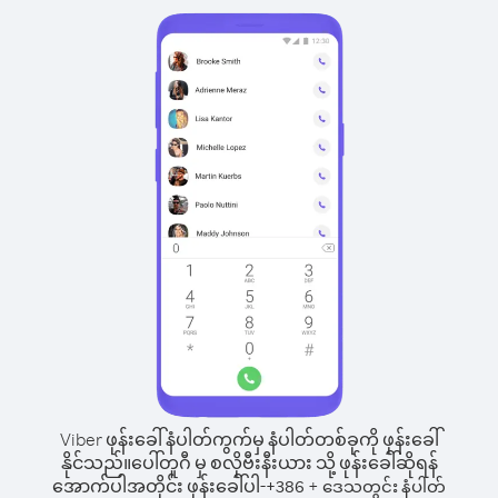
Viber ဖုန်းခေါ်နံပါတ်ကွက်မှ နံပါတ်တစ်ခုကို ဖုန်းခေါ်
နိုင်သည်။
ပေါ်တူဂီ မှ စလိုဗီးနီးယား သို့ ဖုန်းခေါ်ဆိုရန်
အောက်ပါအတိုင်း ဖုန်းခေါ်ပါ-
+
+
386
ဒေသတွင်း နံပါတ်