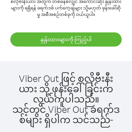
စလိုဗီးနီးယား အတွက် တစ်မိနစ်လျှင် အကောင်းဆုံး နှုန်းထား
များကို ရရှိရန် ခရက်ဒစ် ပက်ကေ့ချ်များ သို့မဟုတ် ဖုန်းခေါ်ဆို
မှု အစီအစဉ်တစ်ခုကို ဝယ်ယူပါ။
နှုန်းထားများကို ကြည့်ပါ
Viber Out ဖြင့် စလိုဗီးနီး
ယား သို့ ဖုန်းခေါ်ခြင်းက
လွယ်ကူပါသည်။
သင့်တွင် Viber Out ခရက်ဒ
စ်များ ရှိပါက သင်သည်-