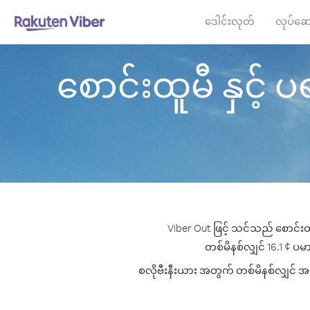
ဒေါင်းလုတ်
လုပ်ဆေ
စောင်းထူမီ နှင့် ပရ
Viber Out ဖြင့် သင်သည် စောင်းထူမ
တစ်မိနစ်လျှင် 16.1 ¢ ပမာဏ
စလိုဗီးနီးယား အတွက် တစ်မိနစ်လျှင် အကေ