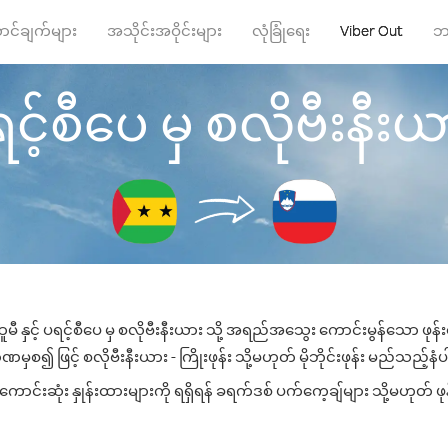
ာင်ချက်များ
အသိုင်းအဝိုင်းများ
လုံခြုံရေး
Viber Out
ဘ
င့်စီပေ မှ စလိုဗီးနီးယား 
ီ နှင့် ပရင့်စီပေ မှ စလိုဗီးနီးယား သို့ အရည်အသွေး ကောင်းမွန်သော ဖုန်း
မှစ၍ ဖြင့် စလိုဗီးနီးယား - ကြိုးဖုန်း သို့မဟုတ် မိုဘိုင်းဖုန်း မည်သည့်နံပါ
ာင်းဆုံး နှုန်းထားများကို ရရှိရန် ခရက်ဒစ် ပက်ကေ့ချ်များ သို့မဟုတ် ဖု