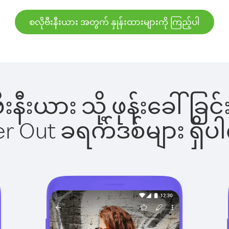
စလိုဗီးနီးယား အတွက် နှုန်းထားများကို ကြည့်ပါ
ုဗီးနီးယား သို့ ဖုန်းခေါ
ber Out ခရက်ဒစ်များ ရှ