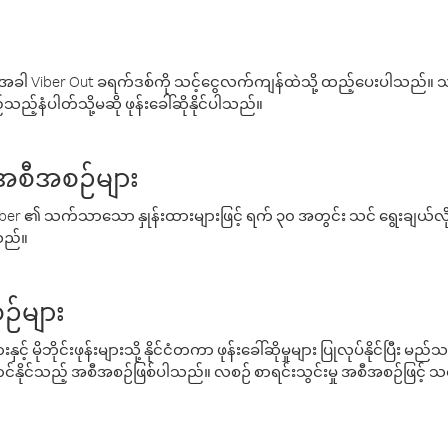
ါ Viber Out ခရက်ဒစ်ကို သင့်ငွေလက်ကျန်ထဲသို့ ထည့်ပေးပါသည်။ သင
ည့်နံပါတ်သို့မဆို ဖုန်းခေါ်ဆိုနိုင်ပါသည်။
် အစီအစဉ်များ
် Viber ၏ သက်သာသော နှုန်းထားများဖြင့် ရက် ၃၀ အတွင်း သင် ရွေးချယ်
်သည်။
ဉ်များ
့် မိုဘိုင်းဖုန်းများသို့ နိုင်ငံတကာ ဖုန်းခေါ်ဆိုမှုများ ပြုလုပ်နိုင်ပြီး
်နိုင်သည့် အစီအစဉ်ဖြစ်ပါသည်။ လစဉ် စာရင်းသွင်းမှု အစီအစဉ်ဖြင့်