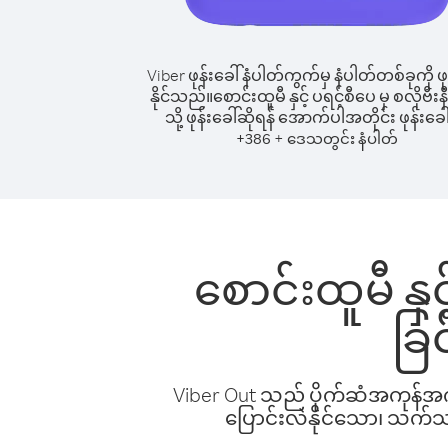
Viber ဖုန်းခေါ်နံပါတ်ကွက်မှ နံပါတ်တစ်ခုကို ဖု
နိုင်သည်။
စောင်းထူမီ နှင့် ပရင့်စီပေ မှ စလိုဗီး
သို့ ဖုန်းခေါ်ဆိုရန် အောက်ပါအတိုင်း ဖုန်းခေါ
+
+
386
ဒေသတွင်း နံပါတ်
စောင်းထူမီ နှင့
ခြ
Viber Out သည် ပိုက်ဆံအကုန်အကျ 
ပြောင်းလဲနိုင်သော၊ သက်သာသ