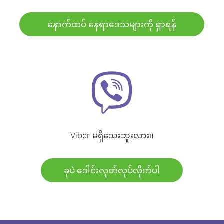
နောက်ထပ် နေရာဒေသများကို ရှာရန်
Viber မရှိသေးဘူးလား။
ခုပဲ ဒေါင်းလုတ်လုပ်လိုက်ပါ