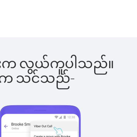
်ခြင်းက လွယ်ကူပါသည်။
ိပါက သင်သည်-