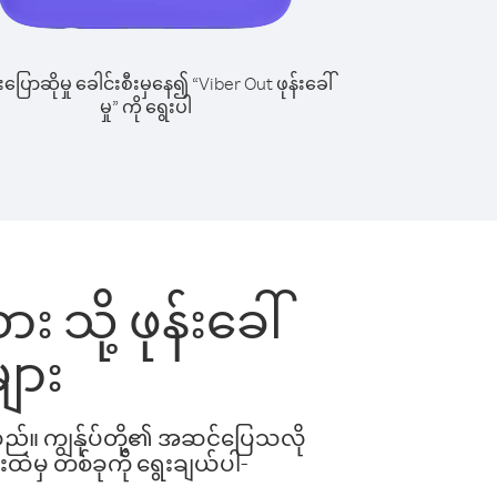
ြောဆိုမှု ခေါင်းစီးမှနေ၍ “Viber Out ဖုန်းခေါ်
မှု” ကို ရွေးပါ
း သို့ ဖုန်းခေါ်
ျား
ါသည်။ ကျွန်ုပ်တို့၏ အဆင်ပြေသလို
းထဲမှ တစ်ခုကို ရွေးချယ်ပါ-