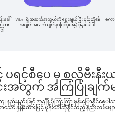
န်းခေါ်
Viber ရှိ အဆက်အသွယ်ကို ရွေးချယ်ပြီး ၎င်းတို့၏
စကားပ
နီးယား
အချက်အလက် မျက်နှာပြင်မှနေ၍ ဖုန်းခေါ်ပါ
်ပါ-
် ပရင့်စီပေ မှ စလိုဗီးနီးယာ
င်းအတွက် အကြံပြုချက်မ
နည်းနည်းဖြင့် အချိန် ပိုကြာကြာ ဖုန်းပြောနိုင်စေပ
ော နှုန်းထားဖြင့် ဖုန်းခေါ်ဆိုနိုင်သည့် နည်းလမ်းမျာ