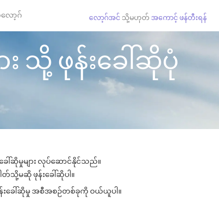
လော့ဂ်
လော့ဂ်အင်
သို့မဟုတ်
အကောင့် ဖန်တီးရန်
သို့ ဖုန်းခေါ်ဆိုပုံ
ခေါ်ဆိုမှုများ လုပ်ဆောင်နိုင်သည်။
တ်သို့မဆို ဖုန်းခေါ်ဆိုပါ။
န်းခေါ်ဆိုမှု အစီအစဉ်တစ်ခုကို ဝယ်ယူပါ။