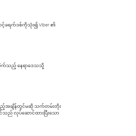
့်ခရက်ဒစ်ကိုသုံး၍ Viber ၏
လိုက်သည့် နေရာဒေသသို့
 မည်သည့်အချိန်တွင်မဆို သက်တမ်းတိုး
 သင်သည် လုပ်ဆောင်ထားပြီးသော