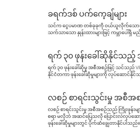
ခရက်ဒစ် ပက်ကေ့ချ်များ
သင်က ငွေပမာဏ တစ်ခုခုကို ဝယ်ယူလိုက်သောအခ
သက်သာသော နှုန်းထားများဖြင့် ကမ္ဘာပေါ်ရှိ မည်သ
ရက် ၃၀ ဖုန်းခေါ်ဆိုနိုင်သည့
ရက် ၃၀ ဖုန်းခေါ်ဆိုမှု အစီအစဉ်ဖြင့် သင်သည
နိုင်ငံတကာ ဖုန်းခေါ်ဆိုမှုများကို လုပ်ဆောင်နိုင
လစဉ် စာရင်းသွင်းမှု အစီအစ
လစဉ် စာရင်းသွင်းမှု အစီအစဉ်သည် ကြိုးဖုန်းများနှင
စရာ မလိုဘဲ အဆင်ပြေသလို ပြောင်းလဲလုပ်ဆောင
ဖုန်းခေါ်ဆိုမှုများတွင် ပိုက်ဆံချွေတာနိုင်ပါသည်။