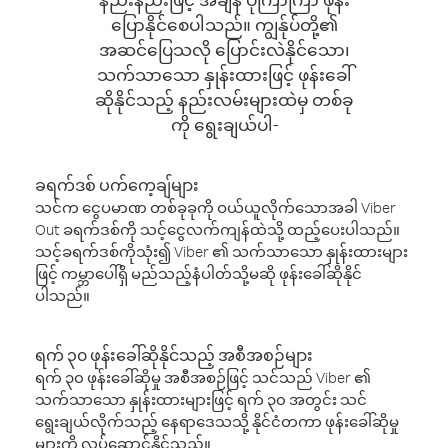
ပြောနိုင်စေပါသည်။ ကျွန်ုပ်တို့၏
အဆင်ပြေသလို ပြောင်းလဲနိုင်သော၊
သက်သာသော နှုန်းထားဖြင့် ဖုန်းခေါ်
ဆိုနိုင်သည့် နည်းလမ်းများထဲမှ တစ်ခု
ကို ရွေးချယ်ပါ-
ခရက်ဒစ် ပက်ကေ့ချ်များ
သင်က ငွေပမာဏ တစ်ခုခုကို ဝယ်ယူလိုက်သောအခါ Viber
Out ခရက်ဒစ်ကို သင့်ငွေလက်ကျန်ထဲသို့ ထည့်ပေးပါသည်။
သင့်ခရက်ဒစ်ကိုသုံး၍ Viber ၏ သက်သာသော နှုန်းထားများ
ဖြင့် ကမ္ဘာပေါ်ရှိ မည်သည့်နံပါတ်သို့မဆို ဖုန်းခေါ်ဆိုနိုင်
ပါသည်။
ရက် ၃၀ ဖုန်းခေါ်ဆိုနိုင်သည့် အစီအစဉ်များ
ရက် ၃၀ ဖုန်းခေါ်ဆိုမှု အစီအစဉ်ဖြင့် သင်သည် Viber ၏
သက်သာသော နှုန်းထားများဖြင့် ရက် ၃၀ အတွင်း သင်
ရွေးချယ်လိုက်သည့် နေရာဒေသသို့ နိုင်ငံတကာ ဖုန်းခေါ်ဆိုမှု
များကို လုပ်ဆောင်နိုင်သည်။