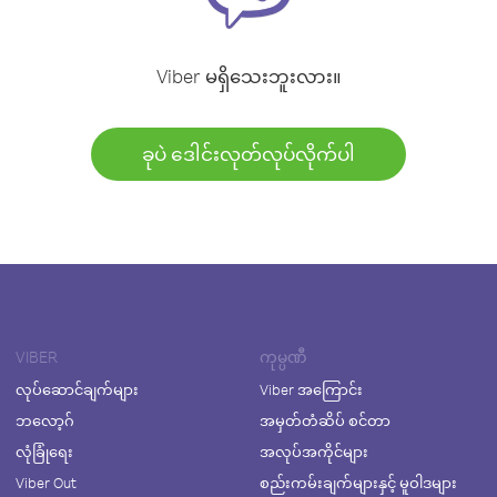
Viber မရှိသေးဘူးလား။
ခုပဲ ဒေါင်းလုတ်လုပ်လိုက်ပါ
VIBER
ကုမ္ပဏီ
လုပ်ဆောင်ချက်များ
Viber အကြောင်း
ဘလော့ဂ်
အမှတ်တံဆိပ် စင်တာ
လုံခြုံရေး
အလုပ်အကိုင်များ
Viber Out
စည်းကမ်းချက်များနှင့် မူဝါဒများ