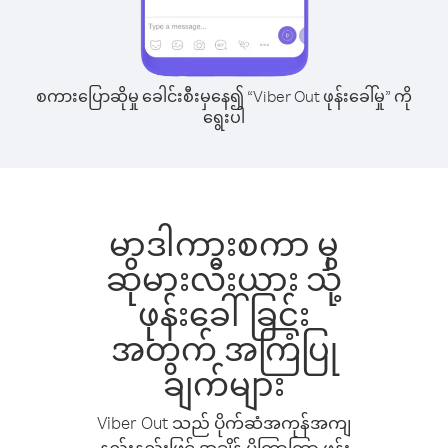
စကားပြောဆိုမှု ခေါင်းစီးမှနေ၍ “Viber Out ဖုန်းခေါ်မှု” ကို
ရွေးပါ
မာဒါကားစကာ မှ
ဆိုမားလီးယား သို့
ဖုန်းခေါ်ခြင်း
အတွက် အကြံပြု
ချက်များ
Viber Out သည် ပိုက်ဆံအကုန်အကျ
နည်းနည်းဖြင့် အချိန် ပိုကြာကြာ ဖုန်း