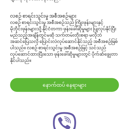
လစဉ် စာရင်းသွင်းမှု အစီအစဉ်များ
လစဉ် စာရင်းသွင်းမှု အစီအစဉ်သည် ကြိုးဖုန်းများနှင့်
မိုဘိုင်းဖုန်းများသို့ နိုင်ငံတကာ ဖုန်းခေါ်ဆိုမှုများ ပြုလုပ်နိုင်ပြီး
မည်သည့်အချိန်တွင်မဆို သက်တမ်းတိုးစရာ မလိုဘဲ
အဆင်ပြေသလို ပြောင်းလဲလုပ်ဆောင်နိုင်သည့် အစီအစဉ်ဖြစ်
ပါသည်။ လစဉ် စာရင်းသွင်းမှု အစီအစဉ်ဖြင့် သင်သည်
လုပ်ဆောင်ထားပြီးသော ဖုန်းခေါ်ဆိုမှုများတွင် ပိုက်ဆံချွေတာ
နိုင်ပါသည်။
နောက်ထပ် နေရာများ