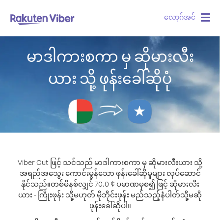
လော့ဂ်အင်
Togg
navig
မာဒါကားစကာ မှ ဆိုမားလီး
ယား သို့ ဖုန်းခေါ်ဆိုပုံ
Viber Out ဖြင့် သင်သည် မာဒါကားစကာ မှ ဆိုမားလီးယား သို့
အရည်အသွေး ကောင်းမွန်သော ဖုန်းခေါ်ဆိုမှုများ လုပ်ဆောင်
နိုင်သည်။
တစ်မိနစ်လျှင် 70.0 ¢ ပမာဏမှစ၍ ဖြင့် ဆိုမားလီး
ယား - ကြိုးဖုန်း သို့မဟုတ် မိုဘိုင်းဖုန်း မည်သည့်နံပါတ်သို့မဆို
ဖုန်းခေါ်ဆိုပါ။