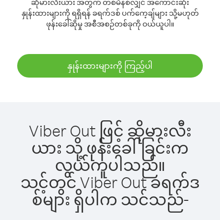
ဆိုမားလီးယား အတွက် တစ်မိနစ်လျှင် အကောင်းဆုံး
နှုန်းထားများကို ရရှိရန် ခရက်ဒစ် ပက်ကေ့ချ်များ သို့မဟုတ်
ဖုန်းခေါ်ဆိုမှု အစီအစဉ်တစ်ခုကို ဝယ်ယူပါ။
နှုန်းထားများကို ကြည့်ပါ
Viber Out ဖြင့် ဆိုမားလီး
ယား သို့ ဖုန်းခေါ်ခြင်းက
လွယ်ကူပါသည်။
သင့်တွင် Viber Out ခရက်ဒ
စ်များ ရှိပါက သင်သည်-