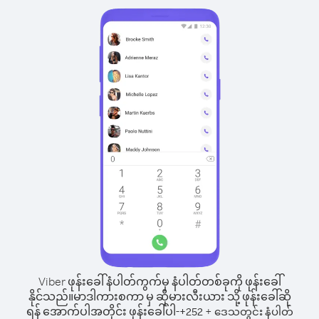
Viber ဖုန်းခေါ်နံပါတ်ကွက်မှ နံပါတ်တစ်ခုကို ဖုန်းခေါ်
နိုင်သည်။
မာဒါကားစကာ မှ ဆိုမားလီးယား သို့ ဖုန်းခေါ်ဆို
ရန် အောက်ပါအတိုင်း ဖုန်းခေါ်ပါ-
+
+
252
ဒေသတွင်း နံပါတ်