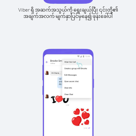
Viber ရှိ အဆက်အသွယ်ကို ရွေးချယ်ပြီး ၎င်းတို့၏
အချက်အလက် မျက်နှာပြင်မှနေ၍ ဖုန်းခေါ်ပါ