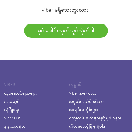
Viber မရှိသေးဘူးလား။
ခုပဲ ဒေါင်းလုတ်လုပ်လိုက်ပါ
VIBER
ကုမ္ပဏီ
လုပ်ဆောင်ချက်များ
Viber အကြောင်း
ဘလော့ဂ်
အမှတ်တံဆိပ် စင်တာ
လုံခြုံရေး
အလုပ်အကိုင်များ
Viber Out
စည်းကမ်းချက်များနှင့် မူဝါဒများ
နှုန်းထားများ
ကိုယ်ရေးလုံခြုံမှု မူဝါဒ