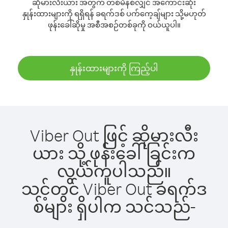
ဆိုမားလီးယား အတွက် တစ်မိနစ်လျှင် အကောင်းဆုံး
နှုန်းထားများကို ရရှိရန် ခရက်ဒစ် ပက်ကေ့ချ်များ သို့မဟုတ်
ဖုန်းခေါ်ဆိုမှု အစီအစဉ်တစ်ခုကို ဝယ်ယူပါ။
နှုန်းထားများကို ကြည့်ပါ
Viber Out ဖြင့် ဆိုမားလီး
ယား သို့ ဖုန်းခေါ်ခြင်းက
လွယ်ကူပါသည်။
သင့်တွင် Viber Out ခရက်ဒ
စ်များ ရှိပါက သင်သည်-