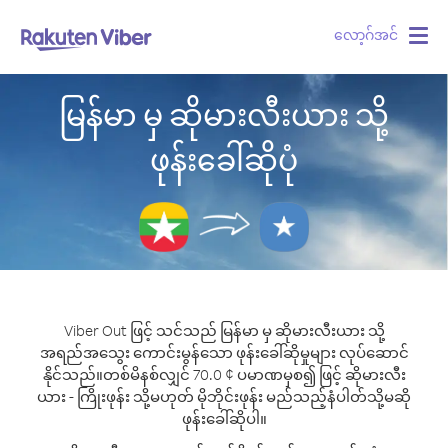
လော့ဂ်အင်
Togg
navig
မြန်မာ မှ ဆိုမားလီးယား သို့
ဖုန်းခေါ်ဆိုပုံ
Viber Out ဖြင့် သင်သည် မြန်မာ မှ ဆိုမားလီးယား သို့
အရည်အသွေး ကောင်းမွန်သော ဖုန်းခေါ်ဆိုမှုများ လုပ်ဆောင်
နိုင်သည်။
တစ်မိနစ်လျှင် 70.0 ¢ ပမာဏမှစ၍ ဖြင့် ဆိုမားလီး
ယား - ကြိုးဖုန်း သို့မဟုတ် မိုဘိုင်းဖုန်း မည်သည့်နံပါတ်သို့မဆို
ဖုန်းခေါ်ဆိုပါ။