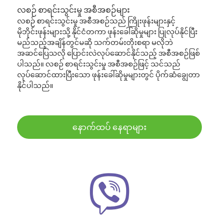
လစဉ် စာရင်းသွင်းမှု အစီအစဉ်များ
လစဉ် စာရင်းသွင်းမှု အစီအစဉ်သည် ကြိုးဖုန်းများနှင့်
မိုဘိုင်းဖုန်းများသို့ နိုင်ငံတကာ ဖုန်းခေါ်ဆိုမှုများ ပြုလုပ်နိုင်ပြီး
မည်သည့်အချိန်တွင်မဆို သက်တမ်းတိုးစရာ မလိုဘဲ
အဆင်ပြေသလို ပြောင်းလဲလုပ်ဆောင်နိုင်သည့် အစီအစဉ်ဖြစ်
ပါသည်။ လစဉ် စာရင်းသွင်းမှု အစီအစဉ်ဖြင့် သင်သည်
လုပ်ဆောင်ထားပြီးသော ဖုန်းခေါ်ဆိုမှုများတွင် ပိုက်ဆံချွေတာ
နိုင်ပါသည်။
နောက်ထပ် နေရာများ