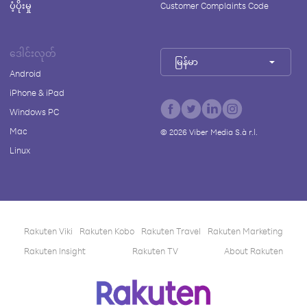
ပံ့ပိုးမှု
Customer Complaints Code
ဒေါင်းလုတ်
မြန်မာ
Android
iPhone & iPad
Windows PC
Mac
©
2026
Viber Media S.à r.l.
Linux
Rakuten Viki
Rakuten Kobo
Rakuten Travel
Rakuten Marketing
Rakuten Insight
Rakuten TV
About Rakuten