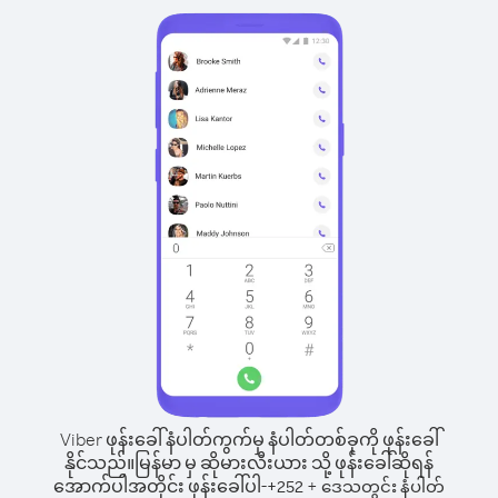
Viber ဖုန်းခေါ်နံပါတ်ကွက်မှ နံပါတ်တစ်ခုကို ဖုန်းခေါ်
နိုင်သည်။
မြန်မာ မှ ဆိုမားလီးယား သို့ ဖုန်းခေါ်ဆိုရန်
အောက်ပါအတိုင်း ဖုန်းခေါ်ပါ-
+
+
252
ဒေသတွင်း နံပါတ်