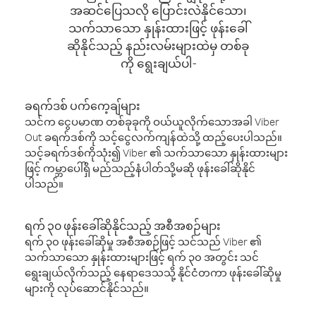
အဆင်ပြေသလို ပြောင်းလဲနိုင်သော၊
သက်သာသော နှုန်းထားဖြင့် ဖုန်းခေါ်
ဆိုနိုင်သည့် နည်းလမ်းများထဲမှ တစ်ခု
ကို ရွေးချယ်ပါ-
ခရက်ဒစ် ပက်ကေ့ချ်များ
သင်က ငွေပမာဏ တစ်ခုခုကို ဝယ်ယူလိုက်သောအခါ Viber
Out ခရက်ဒစ်ကို သင့်ငွေလက်ကျန်ထဲသို့ ထည့်ပေးပါသည်။
သင့်ခရက်ဒစ်ကိုသုံး၍ Viber ၏ သက်သာသော နှုန်းထားများ
ဖြင့် ကမ္ဘာပေါ်ရှိ မည်သည့်နံပါတ်သို့မဆို ဖုန်းခေါ်ဆိုနိုင်
ပါသည်။
ရက် ၃၀ ဖုန်းခေါ်ဆိုနိုင်သည့် အစီအစဉ်များ
ရက် ၃၀ ဖုန်းခေါ်ဆိုမှု အစီအစဉ်ဖြင့် သင်သည် Viber ၏
သက်သာသော နှုန်းထားများဖြင့် ရက် ၃၀ အတွင်း သင်
ရွေးချယ်လိုက်သည့် နေရာဒေသသို့ နိုင်ငံတကာ ဖုန်းခေါ်ဆိုမှု
များကို လုပ်ဆောင်နိုင်သည်။