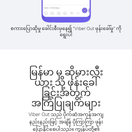
စကားပြောဆိုမှု ခေါင်းစီးမှနေ၍ “Viber Out ဖုန်းခေါ်မှု” ကို
ရွေးပါ
မြန်မာ မှ ဆိုမားလီး
ယား သို့ ဖုန်းခေါ်
ခြင်းအတွက်
အကြံပြုချက်များ
Viber Out သည် ပိုက်ဆံအကုန်အကျ
နည်းနည်းဖြင့် အချိန် ပိုကြာကြာ ဖုန်း
ပြောနိုင်စေပါသည်။ ကျွန်ုပ်တို့၏