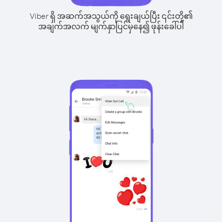
Viber ရှိ အဆက်အသွယ်ကို ရွေးချယ်ပြီး ၎င်းတို့၏
အချက်အလက် မျက်နှာပြင်မှနေ၍ ဖုန်းခေါ်ပါ