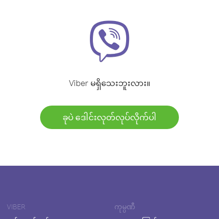
Viber မရှိသေးဘူးလား။
ခုပဲ ဒေါင်းလုတ်လုပ်လိုက်ပါ
VIBER
ကုမ္ပဏီ