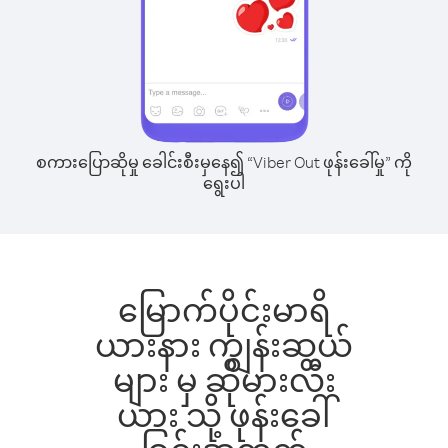
စကားပြောဆိုမှု ခေါင်းစီးမှနေ၍ “Viber Out ဖုန်းခေါ်မှု” ကို
ရွေးပါ
မြောက်ပိုင်းမာရိ
ယားနား ကျွန်းဆွယ်
များ မှ ဆိုမားလီး
ယား သို့ ဖုန်းခေါ်