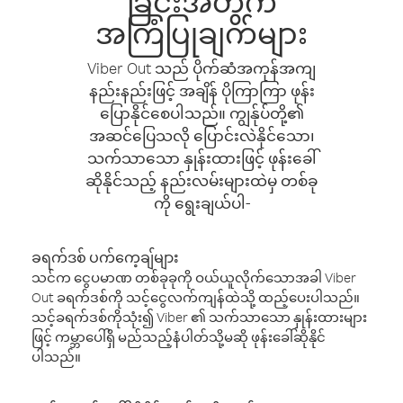
ခြင်းအတွက်
အကြံပြုချက်များ
Viber Out သည် ပိုက်ဆံအကုန်အကျ
နည်းနည်းဖြင့် အချိန် ပိုကြာကြာ ဖုန်း
ပြောနိုင်စေပါသည်။ ကျွန်ုပ်တို့၏
အဆင်ပြေသလို ပြောင်းလဲနိုင်သော၊
သက်သာသော နှုန်းထားဖြင့် ဖုန်းခေါ်
ဆိုနိုင်သည့် နည်းလမ်းများထဲမှ တစ်ခု
ကို ရွေးချယ်ပါ-
ခရက်ဒစ် ပက်ကေ့ချ်များ
သင်က ငွေပမာဏ တစ်ခုခုကို ဝယ်ယူလိုက်သောအခါ Viber
Out ခရက်ဒစ်ကို သင့်ငွေလက်ကျန်ထဲသို့ ထည့်ပေးပါသည်။
သင့်ခရက်ဒစ်ကိုသုံး၍ Viber ၏ သက်သာသော နှုန်းထားများ
ဖြင့် ကမ္ဘာပေါ်ရှိ မည်သည့်နံပါတ်သို့မဆို ဖုန်းခေါ်ဆိုနိုင်
ပါသည်။