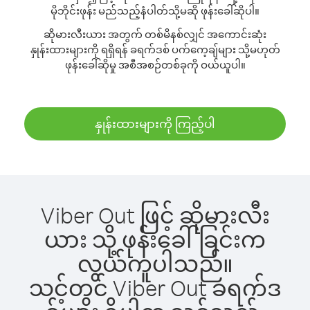
မိုဘိုင်းဖုန်း မည်သည့်နံပါတ်သို့မဆို ဖုန်းခေါ်ဆိုပါ။
ဆိုမားလီးယား အတွက် တစ်မိနစ်လျှင် အကောင်းဆုံး
နှုန်းထားများကို ရရှိရန် ခရက်ဒစ် ပက်ကေ့ချ်များ သို့မဟုတ်
ဖုန်းခေါ်ဆိုမှု အစီအစဉ်တစ်ခုကို ဝယ်ယူပါ။
နှုန်းထားများကို ကြည့်ပါ
Viber Out ဖြင့် ဆိုမားလီး
ယား သို့ ဖုန်းခေါ်ခြင်းက
လွယ်ကူပါသည်။
သင့်တွင် Viber Out ခရက်ဒ