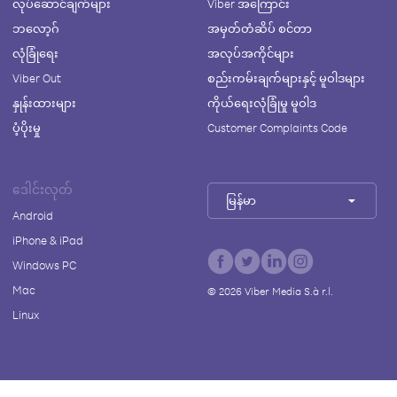
လုပ်ဆောင်ချက်များ
Viber အကြောင်း
ဘလော့ဂ်
အမှတ်တံဆိပ် စင်တာ
လုံခြုံရေး
အလုပ်အကိုင်များ
Viber Out
စည်းကမ်းချက်များနှင့် မူဝါဒများ
နှုန်းထားများ
ကိုယ်ရေးလုံခြုံမှု မူဝါဒ
ပံ့ပိုးမှု
Customer Complaints Code
ဒေါင်းလုတ်
မြန်မာ
Android
iPhone & iPad
Windows PC
Mac
©
2026
Viber Media S.à r.l.
Linux