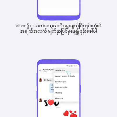
Viber ရှိ အဆက်အသွယ်ကို ရွေးချယ်ပြီး ၎င်းတို့၏
အချက်အလက် မျက်နှာပြင်မှနေ၍ ဖုန်းခေါ်ပါ