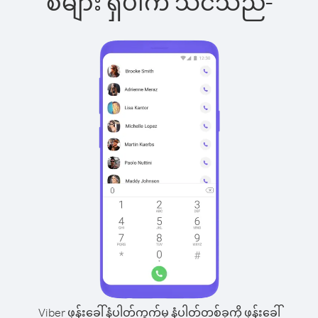
စ်များ ရှိပါက သင်သည်-
Viber ဖုန်းခေါ်နံပါတ်ကွက်မှ နံပါတ်တစ်ခုကို ဖုန်းခေါ်