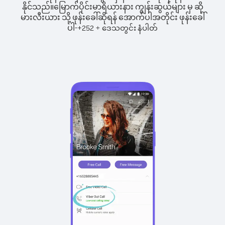
နိုင်သည်။
မြောက်ပိုင်းမာရိယားနား ကျွန်းဆွယ်များ မှ ဆို
မားလီးယား သို့ ဖုန်းခေါ်ဆိုရန် အောက်ပါအတိုင်း ဖုန်းခေါ်
ပါ-
+
+
252
ဒေသတွင်း နံပါတ်