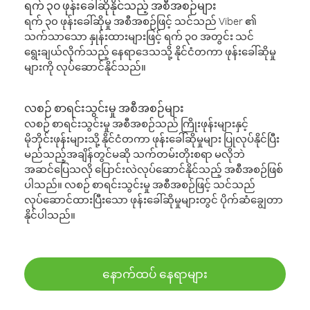
ရက် ၃၀ ဖုန်းခေါ်ဆိုနိုင်သည့် အစီအစဉ်များ
ရက် ၃၀ ဖုန်းခေါ်ဆိုမှု အစီအစဉ်ဖြင့် သင်သည် Viber ၏
သက်သာသော နှုန်းထားများဖြင့် ရက် ၃၀ အတွင်း သင်
ရွေးချယ်လိုက်သည့် နေရာဒေသသို့ နိုင်ငံတကာ ဖုန်းခေါ်ဆိုမှု
များကို လုပ်ဆောင်နိုင်သည်။
လစဉ် စာရင်းသွင်းမှု အစီအစဉ်များ
လစဉ် စာရင်းသွင်းမှု အစီအစဉ်သည် ကြိုးဖုန်းများနှင့်
မိုဘိုင်းဖုန်းများသို့ နိုင်ငံတကာ ဖုန်းခေါ်ဆိုမှုများ ပြုလုပ်နိုင်ပြီး
မည်သည့်အချိန်တွင်မဆို သက်တမ်းတိုးစရာ မလိုဘဲ
အဆင်ပြေသလို ပြောင်းလဲလုပ်ဆောင်နိုင်သည့် အစီအစဉ်ဖြစ်
ပါသည်။ လစဉ် စာရင်းသွင်းမှု အစီအစဉ်ဖြင့် သင်သည်
လုပ်ဆောင်ထားပြီးသော ဖုန်းခေါ်ဆိုမှုများတွင် ပိုက်ဆံချွေတာ
နိုင်ပါသည်။
နောက်ထပ် နေရာများ