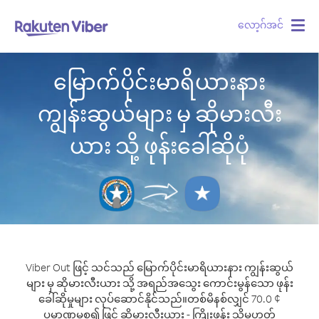
လော့ဂ်အင်
Togg
navig
မြောက်ပိုင်းမာရိယားနား
ကျွန်းဆွယ်များ မှ ဆိုမားလီး
ယား သို့ ဖုန်းခေါ်ဆိုပုံ
Viber Out ဖြင့် သင်သည် မြောက်ပိုင်းမာရိယားနား ကျွန်းဆွယ်
များ မှ ဆိုမားလီးယား သို့ အရည်အသွေး ကောင်းမွန်သော ဖုန်း
ခေါ်ဆိုမှုများ လုပ်ဆောင်နိုင်သည်။
တစ်မိနစ်လျှင် 70.0 ¢
ပမာဏမှစ၍ ဖြင့် ဆိုမားလီးယား - ကြိုးဖုန်း သို့မဟုတ်