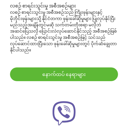
လစဉ် စာရင်းသွင်းမှု အစီအစဉ်များ
လစဉ် စာရင်းသွင်းမှု အစီအစဉ်သည် ကြိုးဖုန်းများနှင့်
မိုဘိုင်းဖုန်းများသို့ နိုင်ငံတကာ ဖုန်းခေါ်ဆိုမှုများ ပြုလုပ်နိုင်ပြီး
မည်သည့်အချိန်တွင်မဆို သက်တမ်းတိုးစရာ မလိုဘဲ
အဆင်ပြေသလို ပြောင်းလဲလုပ်ဆောင်နိုင်သည့် အစီအစဉ်ဖြစ်
ပါသည်။ လစဉ် စာရင်းသွင်းမှု အစီအစဉ်ဖြင့် သင်သည်
လုပ်ဆောင်ထားပြီးသော ဖုန်းခေါ်ဆိုမှုများတွင် ပိုက်ဆံချွေတာ
နိုင်ပါသည်။
နောက်ထပ် နေရာများ