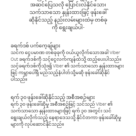
အဆင်ပြေသလို ပြောင်းလဲနိုင်သော၊
သက်သာသော နှုန်းထားဖြင့် ဖုန်းခေါ်
ဆိုနိုင်သည့် နည်းလမ်းများထဲမှ တစ်ခု
ကို ရွေးချယ်ပါ-
ခရက်ဒစ် ပက်ကေ့ချ်များ
သင်က ငွေပမာဏ တစ်ခုခုကို ဝယ်ယူလိုက်သောအခါ Viber
Out ခရက်ဒစ်ကို သင့်ငွေလက်ကျန်ထဲသို့ ထည့်ပေးပါသည်။
သင့်ခရက်ဒစ်ကိုသုံး၍ Viber ၏ သက်သာသော နှုန်းထားများ
ဖြင့် ကမ္ဘာပေါ်ရှိ မည်သည့်နံပါတ်သို့မဆို ဖုန်းခေါ်ဆိုနိုင်
ပါသည်။
ရက် ၃၀ ဖုန်းခေါ်ဆိုနိုင်သည့် အစီအစဉ်များ
ရက် ၃၀ ဖုန်းခေါ်ဆိုမှု အစီအစဉ်ဖြင့် သင်သည် Viber ၏
သက်သာသော နှုန်းထားများဖြင့် ရက် ၃၀ အတွင်း သင်
ရွေးချယ်လိုက်သည့် နေရာဒေသသို့ နိုင်ငံတကာ ဖုန်းခေါ်ဆိုမှု
များကို လုပ်ဆောင်နိုင်သည်။