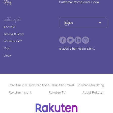
ပံ့ပိုးမှု
Customer Complaints Code
ဒေါင်းလုတ်
မြန်မာ
Android
iPhone & iPad
Windows PC
Mac
©
2026
Viber Media S.à r.l.
Linux
Rakuten Viki
Rakuten Kobo
Rakuten Travel
Rakuten Marketing
Rakuten Insight
Rakuten TV
About Rakuten