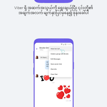
Viber ရှိ အဆက်အသွယ်ကို ရွေးချယ်ပြီး ၎င်းတို့၏
အချက်အလက် မျက်နှာပြင်မှနေ၍ ဖုန်းခေါ်ပါ