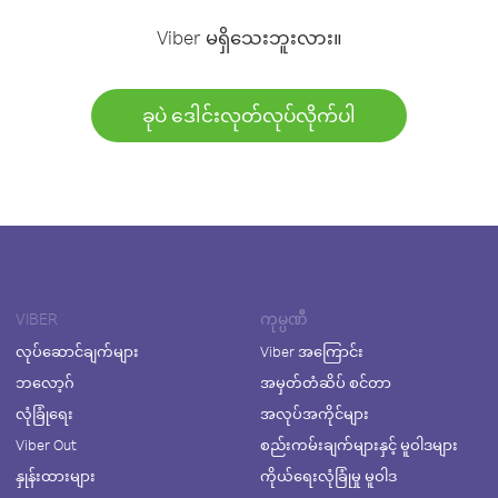
Viber မရှိသေးဘူးလား။
ခုပဲ ဒေါင်းလုတ်လုပ်လိုက်ပါ
VIBER
ကုမ္ပဏီ
လုပ်ဆောင်ချက်များ
Viber အကြောင်း
ဘလော့ဂ်
အမှတ်တံဆိပ် စင်တာ
လုံခြုံရေး
အလုပ်အကိုင်များ
Viber Out
စည်းကမ်းချက်များနှင့် မူဝါဒများ
နှုန်းထားများ
ကိုယ်ရေးလုံခြုံမှု မူဝါဒ