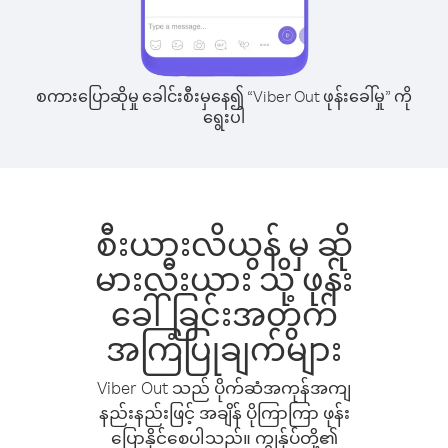
စကားပြောဆိုမှု ခေါင်းစီးမှနေ၍ “Viber Out ဖုန်းခေါ်မှု” ကို
ရွေးပါ
စီးယားလိယွန် မှ ဆို
မားလီးယား သို့ ဖုန်း
ခေါ်ခြင်းအတွက်
အကြံပြုချက်များ
Viber Out သည် ပိုက်ဆံအကုန်အကျ
နည်းနည်းဖြင့် အချိန် ပိုကြာကြာ ဖုန်း
ပြောနိုင်စေပါသည်။ ကျွန်ုပ်တို့၏