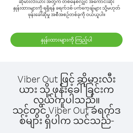
ဆိုမားလီးယား အတွက် တစ်မိနစ်လျှင် အကောင်းဆုံး
နှုန်းထားများကို ရရှိရန် ခရက်ဒစ် ပက်ကေ့ချ်များ သို့မဟုတ်
ဖုန်းခေါ်ဆိုမှု အစီအစဉ်တစ်ခုကို ဝယ်ယူပါ။
နှုန်းထားများကို ကြည့်ပါ
Viber Out ဖြင့် ဆိုမားလီး
ယား သို့ ဖုန်းခေါ်ခြင်းက
လွယ်ကူပါသည်။
သင့်တွင် Viber Out ခရက်ဒ
စ်များ ရှိပါက သင်သည်-