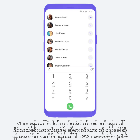
Viber ဖုန်းခေါ်နံပါတ်ကွက်မှ နံပါတ်တစ်ခုကို ဖုန်းခေါ်
နိုင်သည်။
စီးယားလိယွန် မှ ဆိုမားလီးယား သို့ ဖုန်းခေါ်ဆို
ရန် အောက်ပါအတိုင်း ဖုန်းခေါ်ပါ-
+
+
252
ဒေသတွင်း နံပါတ်