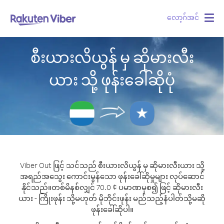
လော့ဂ်အင်
Togg
navig
စီးယားလိယွန် မှ ဆိုမားလီး
ယား သို့ ဖုန်းခေါ်ဆိုပုံ
Viber Out ဖြင့် သင်သည် စီးယားလိယွန် မှ ဆိုမားလီးယား သို့
အရည်အသွေး ကောင်းမွန်သော ဖုန်းခေါ်ဆိုမှုများ လုပ်ဆောင်
နိုင်သည်။
တစ်မိနစ်လျှင် 70.0 ¢ ပမာဏမှစ၍ ဖြင့် ဆိုမားလီး
ယား - ကြိုးဖုန်း သို့မဟုတ် မိုဘိုင်းဖုန်း မည်သည့်နံပါတ်သို့မဆို
ဖုန်းခေါ်ဆိုပါ။