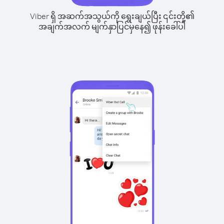
Viber ရှိ အဆက်အသွယ်ကို ရွေးချယ်ပြီး ၎င်းတို့၏
အချက်အလက် မျက်နှာပြင်မှနေ၍ ဖုန်းခေါ်ပါ