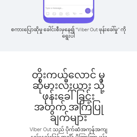
စကားပြောဆိုမှု ခေါင်းစီးမှနေ၍ “Viber Out ဖုန်းခေါ်မှု” ကို
ရွေးပါ
တိုးကယ်လောင် မှ
ဆိုမားလီးယား သို့
ဖုန်းခေါ်ခြင်း
အတွက် အကြံပြု
ချက်များ
Viber Out သည် ပိုက်ဆံအကုန်အကျ
နည်းနည်းဖြင့် အချိန် ပိုကြာကြာ ဖုန်း