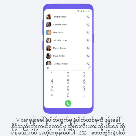
Viber ဖုန်းခေါ်နံပါတ်ကွက်မှ နံပါတ်တစ်ခုကို ဖုန်းခေါ်
နိုင်သည်။
တိုးကယ်လောင် မှ ဆိုမားလီးယား သို့ ဖုန်းခေါ်ဆို
ရန် အောက်ပါအတိုင်း ဖုန်းခေါ်ပါ-
+
+
252
ဒေသတွင်း နံပါတ်