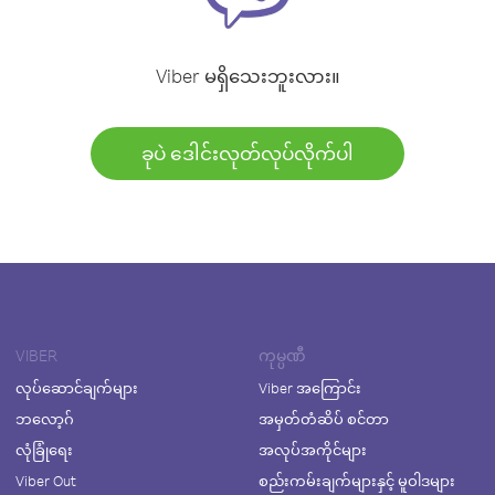
Viber မရှိသေးဘူးလား။
ခုပဲ ဒေါင်းလုတ်လုပ်လိုက်ပါ
VIBER
ကုမ္ပဏီ
လုပ်ဆောင်ချက်များ
Viber အကြောင်း
ဘလော့ဂ်
အမှတ်တံဆိပ် စင်တာ
လုံခြုံရေး
အလုပ်အကိုင်များ
Viber Out
စည်းကမ်းချက်များနှင့် မူဝါဒများ