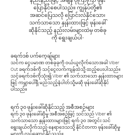
ပြောနိုင်စေပါသည်။ ကျွန်ုပ်တို့၏
အဆင်ပြေသလို ပြောင်းလဲနိုင်သော၊
သက်သာသော နှုန်းထားဖြင့် ဖုန်းခေါ်
ဆိုနိုင်သည့် နည်းလမ်းများထဲမှ တစ်ခု
ကို ရွေးချယ်ပါ-
ခရက်ဒစ် ပက်ကေ့ချ်များ
သင်က ငွေပမာဏ တစ်ခုခုကို ဝယ်ယူလိုက်သောအခါ Viber
Out ခရက်ဒစ်ကို သင့်ငွေလက်ကျန်ထဲသို့ ထည့်ပေးပါသည်။
သင့်ခရက်ဒစ်ကိုသုံး၍ Viber ၏ သက်သာသော နှုန်းထားများ
ဖြင့် ကမ္ဘာပေါ်ရှိ မည်သည့်နံပါတ်သို့မဆို ဖုန်းခေါ်ဆိုနိုင်
ပါသည်။
ရက် ၃၀ ဖုန်းခေါ်ဆိုနိုင်သည့် အစီအစဉ်များ
ရက် ၃၀ ဖုန်းခေါ်ဆိုမှု အစီအစဉ်ဖြင့် သင်သည် Viber ၏
သက်သာသော နှုန်းထားများဖြင့် ရက် ၃၀ အတွင်း သင်
ရွေးချယ်လိုက်သည့် နေရာဒေသသို့ နိုင်ငံတကာ ဖုန်းခေါ်ဆိုမှု
များကို လုပ်ဆောင်နိုင်သည်။