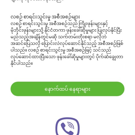
လစဉ် စာရင်းသွင်းမှု အစီအစဉ်များ
လစဉ် စာရင်းသွင်းမှု အစီအစဉ်သည် ကြိုးဖုန်းများနှင့်
မိုဘိုင်းဖုန်းများသို့ နိုင်ငံတကာ ဖုန်းခေါ်ဆိုမှုများ ပြုလုပ်နိုင်ပြီး
မည်သည့်အချိန်တွင်မဆို သက်တမ်းတိုးစရာ မလိုဘဲ
အဆင်ပြေသလို ပြောင်းလဲလုပ်ဆောင်နိုင်သည့် အစီအစဉ်ဖြစ်
ပါသည်။ လစဉ် စာရင်းသွင်းမှု အစီအစဉ်ဖြင့် သင်သည်
လုပ်ဆောင်ထားပြီးသော ဖုန်းခေါ်ဆိုမှုများတွင် ပိုက်ဆံချွေတာ
နိုင်ပါသည်။
နောက်ထပ် နေရာများ