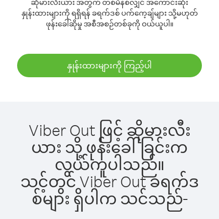
ဆိုမားလီးယား အတွက် တစ်မိနစ်လျှင် အကောင်းဆုံး
နှုန်းထားများကို ရရှိရန် ခရက်ဒစ် ပက်ကေ့ချ်များ သို့မဟုတ်
ဖုန်းခေါ်ဆိုမှု အစီအစဉ်တစ်ခုကို ဝယ်ယူပါ။
နှုန်းထားများကို ကြည့်ပါ
Viber Out ဖြင့် ဆိုမားလီး
ယား သို့ ဖုန်းခေါ်ခြင်းက
လွယ်ကူပါသည်။
သင့်တွင် Viber Out ခရက်ဒ
စ်များ ရှိပါက သင်သည်-