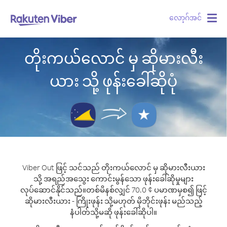
လော့ဂ်အင်
Togg
navig
တိုးကယ်လောင် မှ ဆိုမားလီး
ယား သို့ ဖုန်းခေါ်ဆိုပုံ
Viber Out ဖြင့် သင်သည် တိုးကယ်လောင် မှ ဆိုမားလီးယား
သို့ အရည်အသွေး ကောင်းမွန်သော ဖုန်းခေါ်ဆိုမှုများ
လုပ်ဆောင်နိုင်သည်။
တစ်မိနစ်လျှင် 70.0 ¢ ပမာဏမှစ၍ ဖြင့်
ဆိုမားလီးယား - ကြိုးဖုန်း သို့မဟုတ် မိုဘိုင်းဖုန်း မည်သည့်
နံပါတ်သို့မဆို ဖုန်းခေါ်ဆိုပါ။