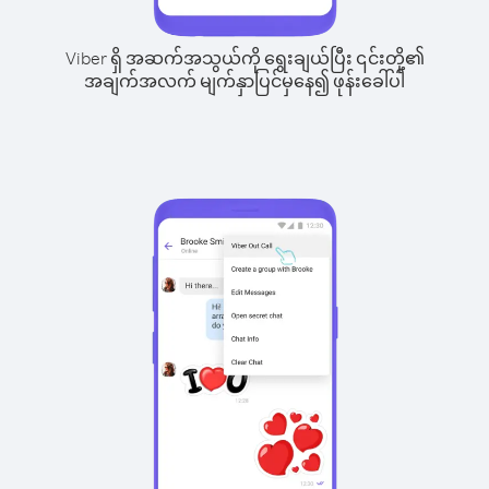
Viber ရှိ အဆက်အသွယ်ကို ရွေးချယ်ပြီး ၎င်းတို့၏
အချက်အလက် မျက်နှာပြင်မှနေ၍ ဖုန်းခေါ်ပါ