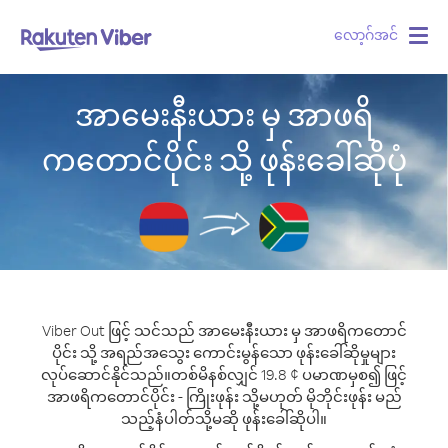
လော့ဂ်အင်
Togg
navig
အာမေးနီးယား မှ အာဖရိ
ကတောင်ပိုင်း သို့ ဖုန်းခေါ်ဆိုပုံ
Viber Out ဖြင့် သင်သည် အာမေးနီးယား မှ အာဖရိကတောင်
ပိုင်း သို့ အရည်အသွေး ကောင်းမွန်သော ဖုန်းခေါ်ဆိုမှုများ
လုပ်ဆောင်နိုင်သည်။
တစ်မိနစ်လျှင် 19.8 ¢ ပမာဏမှစ၍ ဖြင့်
အာဖရိကတောင်ပိုင်း - ကြိုးဖုန်း သို့မဟုတ် မိုဘိုင်းဖုန်း မည်
သည့်နံပါတ်သို့မဆို ဖုန်းခေါ်ဆိုပါ။