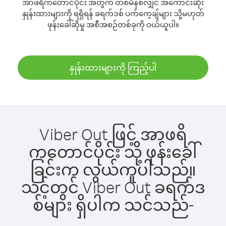
အာဖရိကတောင်ပိုင်း အတွက် တစ်မိနစ်လျှင် အကောင်းဆုံး
နှုန်းထားများကို ရရှိရန် ခရက်ဒစ် ပက်ကေ့ချ်များ သို့မဟုတ်
ဖုန်းခေါ်ဆိုမှု အစီအစဉ်တစ်ခုကို ဝယ်ယူပါ။
နှုန်းထားများကို ကြည့်ပါ
Viber Out ဖြင့် အာဖရိ
ကတောင်ပိုင်း သို့ ဖုန်းခေါ်
ခြင်းက လွယ်ကူပါသည်။
သင့်တွင် Viber Out ခရက်ဒ
စ်များ ရှိပါက သင်သည်-