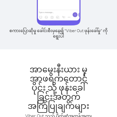
စကားပြောဆိုမှု ခေါင်းစီးမှနေ၍ “Viber Out ဖုန်းခေါ်မှု” ကို
ရွေးပါ
အာမေးနီးယား မှ
အာဖရိကတောင်
ပိုင်း သို့ ဖုန်းခေါ်
ခြင်းအတွက်
အကြံပြုချက်များ
Viber Out သည် ပိုက်ဆံအကုန်အကျ