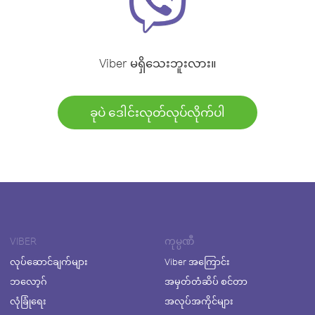
Viber မရှိသေးဘူးလား။
ခုပဲ ဒေါင်းလုတ်လုပ်လိုက်ပါ
VIBER
ကုမ္ပဏီ
လုပ်ဆောင်ချက်များ
Viber အကြောင်း
ဘလော့ဂ်
အမှတ်တံဆိပ် စင်တာ
လုံခြုံရေး
အလုပ်အကိုင်များ