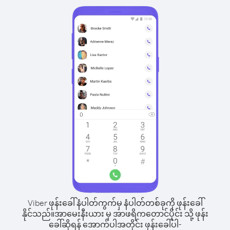
Viber ဖုန်းခေါ်နံပါတ်ကွက်မှ နံပါတ်တစ်ခုကို ဖုန်းခေါ်
နိုင်သည်။
အာမေးနီးယား မှ အာဖရိကတောင်ပိုင်း သို့ ဖုန်း
ခေါ်ဆိုရန် အောက်ပါအတိုင်း ဖုန်းခေါ်ပါ-