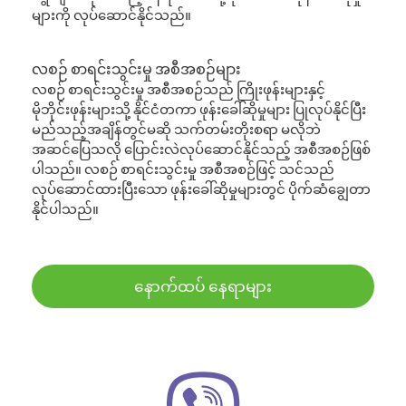
များကို လုပ်ဆောင်နိုင်သည်။
လစဉ် စာရင်းသွင်းမှု အစီအစဉ်များ
လစဉ် စာရင်းသွင်းမှု အစီအစဉ်သည် ကြိုးဖုန်းများနှင့်
မိုဘိုင်းဖုန်းများသို့ နိုင်ငံတကာ ဖုန်းခေါ်ဆိုမှုများ ပြုလုပ်နိုင်ပြီး
မည်သည့်အချိန်တွင်မဆို သက်တမ်းတိုးစရာ မလိုဘဲ
အဆင်ပြေသလို ပြောင်းလဲလုပ်ဆောင်နိုင်သည့် အစီအစဉ်ဖြစ်
ပါသည်။ လစဉ် စာရင်းသွင်းမှု အစီအစဉ်ဖြင့် သင်သည်
လုပ်ဆောင်ထားပြီးသော ဖုန်းခေါ်ဆိုမှုများတွင် ပိုက်ဆံချွေတာ
နိုင်ပါသည်။
နောက်ထပ် နေရာများ