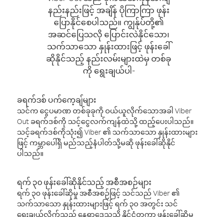
နည်းနည်းဖြင့် အချိန် ပိုကြာကြာ ဖုန်း
ပြောနိုင်စေပါသည်။ ကျွန်ုပ်တို့၏
အဆင်ပြေသလို ပြောင်းလဲနိုင်သော၊
သက်သာသော နှုန်းထားဖြင့် ဖုန်းခေါ်
ဆိုနိုင်သည့် နည်းလမ်းများထဲမှ တစ်ခု
ကို ရွေးချယ်ပါ-
ခရက်ဒစ် ပက်ကေ့ချ်များ
သင်က ငွေပမာဏ တစ်ခုခုကို ဝယ်ယူလိုက်သောအခါ Viber
Out ခရက်ဒစ်ကို သင့်ငွေလက်ကျန်ထဲသို့ ထည့်ပေးပါသည်။
သင့်ခရက်ဒစ်ကိုသုံး၍ Viber ၏ သက်သာသော နှုန်းထားများ
ဖြင့် ကမ္ဘာပေါ်ရှိ မည်သည့်နံပါတ်သို့မဆို ဖုန်းခေါ်ဆိုနိုင်
ပါသည်။
ရက် ၃၀ ဖုန်းခေါ်ဆိုနိုင်သည့် အစီအစဉ်များ
ရက် ၃၀ ဖုန်းခေါ်ဆိုမှု အစီအစဉ်ဖြင့် သင်သည် Viber ၏
သက်သာသော နှုန်းထားများဖြင့် ရက် ၃၀ အတွင်း သင်
ရွေးချယ်လိုက်သည့် နေရာဒေသသို့ နိုင်ငံတကာ ဖုန်းခေါ်ဆိုမှု