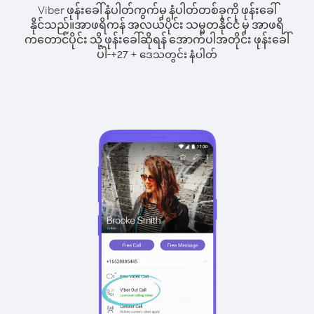
Viber ဖုန်းခေါ်နံပါတ်ကွက်မှ နံပါတ်တစ်ခုကို ဖုန်းခေါ်
နိုင်သည်။
အာဖရိကန် အလယ်ပိုင်း သမ္မတနိုင်ငံ မှ အာဖရိ
ကတောင်ပိုင်း သို့ ဖုန်းခေါ်ဆိုရန် အောက်ပါအတိုင်း ဖုန်းခေါ်
ပါ-
+
+
27
ဒေသတွင်း နံပါတ်