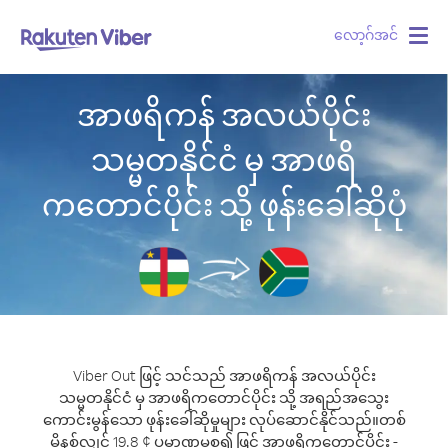
လော့ဂ်အင်
Togg
navig
အာဖရိကန် အလယ်ပိုင်း
သမ္မတနိုင်ငံ မှ အာဖရိ
ကတောင်ပိုင်း သို့ ဖုန်းခေါ်ဆိုပုံ
Viber Out ဖြင့် သင်သည် အာဖရိကန် အလယ်ပိုင်း
သမ္မတနိုင်ငံ မှ အာဖရိကတောင်ပိုင်း သို့ အရည်အသွေး
ကောင်းမွန်သော ဖုန်းခေါ်ဆိုမှုများ လုပ်ဆောင်နိုင်သည်။
တစ်
မိနစ်လျှင် 19.8 ¢ ပမာဏမှစ၍ ဖြင့် အာဖရိကတောင်ပိုင်း -