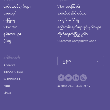
လုပ်ဆောင်ချက်များ
Viber အကြောင်း
ဘလော့ဂ်
အမှတ်တံဆိပ် စင်တာ
လုံခြုံရေး
အလုပ်အကိုင်များ
Viber Out
စည်းကမ်းချက်များနှင့် မူဝါဒများ
နှုန်းထားများ
ကိုယ်ရေးလုံခြုံမှု မူဝါဒ
ပံ့ပိုးမှု
Customer Complaints Code
ဒေါင်းလုတ်
မြန်မာ
Android
iPhone & iPad
Windows PC
Mac
©
2026
Viber Media S.à r.l.
Linux