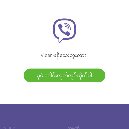
Viber မရှိသေးဘူးလား။
ခုပဲ ဒေါင်းလုတ်လုပ်လိုက်ပါ
VIBER
ကုမ္ပဏီ