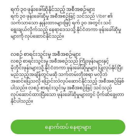
ရက် ၃၀ ဖုန်းခေါ်ဆိုနိုင်သည့် အစီအစဉ်များ
ရက် ၃၀ ဖုန်းခေါ်ဆိုမှု အစီအစဉ်ဖြင့် သင်သည် Viber ၏
သက်သာသော နှုန်းထားများဖြင့် ရက် ၃၀ အတွင်း သင်
ရွေးချယ်လိုက်သည့် နေရာဒေသသို့ နိုင်ငံတကာ ဖုန်းခေါ်ဆိုမှု
များကို လုပ်ဆောင်နိုင်သည်။
လစဉ် စာရင်းသွင်းမှု အစီအစဉ်များ
လစဉ် စာရင်းသွင်းမှု အစီအစဉ်သည် ကြိုးဖုန်းများနှင့်
မိုဘိုင်းဖုန်းများသို့ နိုင်ငံတကာ ဖုန်းခေါ်ဆိုမှုများ ပြုလုပ်နိုင်ပြီး
မည်သည့်အချိန်တွင်မဆို သက်တမ်းတိုးစရာ မလိုဘဲ
အဆင်ပြေသလို ပြောင်းလဲလုပ်ဆောင်နိုင်သည့် အစီအစဉ်ဖြစ်
ပါသည်။ လစဉ် စာရင်းသွင်းမှု အစီအစဉ်ဖြင့် သင်သည်
လုပ်ဆောင်ထားပြီးသော ဖုန်းခေါ်ဆိုမှုများတွင် ပိုက်ဆံချွေတာ
နိုင်ပါသည်။
နောက်ထပ် နေရာများ