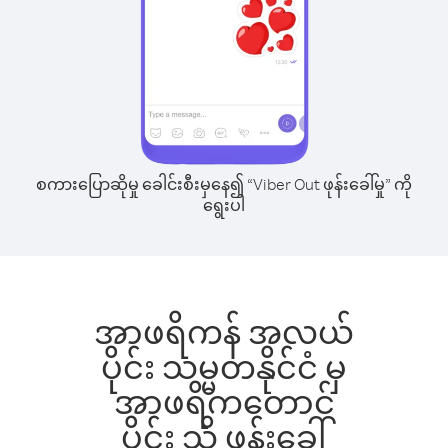
စကားပြောဆိုမှု ခေါင်းစီးမှနေ၍ “Viber Out ဖုန်းခေါ်မှု” ကို
ရွေးပါ
အာဖရိကန် အလယ်
ပိုင်း သမ္မတနိုင်ငံ မှ
အာဖရိကတောင်
ပိုင်း သို့ ဖုန်းခေါ်