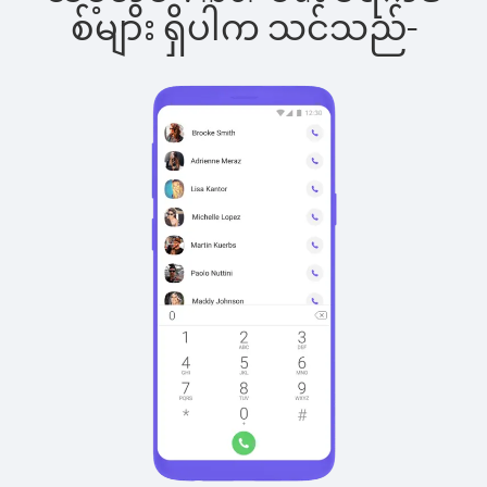
စ်များ ရှိပါက သင်သည်-