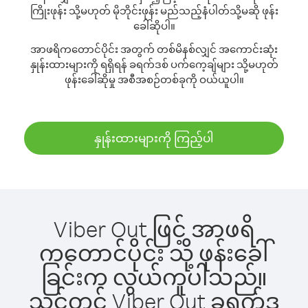
ကြိုးဖုန်း သို့မဟုတ် မိုဘိုင်းဖုန်း မည်သည့်နံပါတ်သို့မဆို ဖုန်း
ခေါ်ဆိုပါ။
အာဖရိကတောင်ပိုင်း အတွက် တစ်မိနစ်လျှင် အကောင်းဆုံး
နှုန်းထားများကို ရရှိရန် ခရက်ဒစ် ပက်ကေ့ချ်များ သို့မဟုတ်
ဖုန်းခေါ်ဆိုမှု အစီအစဉ်တစ်ခုကို ဝယ်ယူပါ။
နှုန်းထားများကို ကြည့်ပါ
Viber Out ဖြင့် အာဖရိ
ကတောင်ပိုင်း သို့ ဖုန်းခေါ်
ခြင်းက လွယ်ကူပါသည်။
သင့်တွင် Viber Out ခရက်ဒ