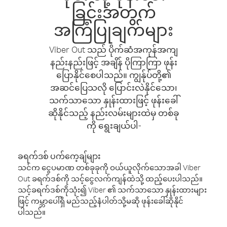
ခြင်းအတွက်
အကြံပြုချက်များ
Viber Out သည် ပိုက်ဆံအကုန်အကျ
နည်းနည်းဖြင့် အချိန် ပိုကြာကြာ ဖုန်း
ပြောနိုင်စေပါသည်။ ကျွန်ုပ်တို့၏
အဆင်ပြေသလို ပြောင်းလဲနိုင်သော၊
သက်သာသော နှုန်းထားဖြင့် ဖုန်းခေါ်
ဆိုနိုင်သည့် နည်းလမ်းများထဲမှ တစ်ခု
ကို ရွေးချယ်ပါ-
ခရက်ဒစ် ပက်ကေ့ချ်များ
သင်က ငွေပမာဏ တစ်ခုခုကို ဝယ်ယူလိုက်သောအခါ Viber
Out ခရက်ဒစ်ကို သင့်ငွေလက်ကျန်ထဲသို့ ထည့်ပေးပါသည်။
သင့်ခရက်ဒစ်ကိုသုံး၍ Viber ၏ သက်သာသော နှုန်းထားများ
ဖြင့် ကမ္ဘာပေါ်ရှိ မည်သည့်နံပါတ်သို့မဆို ဖုန်းခေါ်ဆိုနိုင်
ပါသည်။