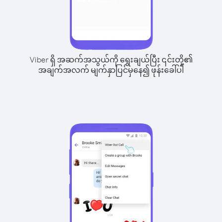
Viber ရှိ အဆက်အသွယ်ကို ရွေးချယ်ပြီး ၎င်းတို့၏
အချက်အလက် မျက်နှာပြင်မှနေ၍ ဖုန်းခေါ်ပါ